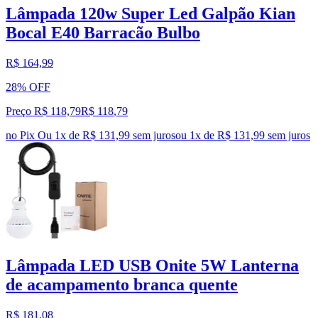
Lâmpada 120w Super Led Galpão Kian
Bocal E40 Barracão Bulbo
R$ 164,99
28% OFF
Preço R$ 118,79
R$
118
,
79
no Pix
Ou 1x de R$ 131,99 sem juros
ou
1
x de
R$ 131,99
sem juros
Lâmpada LED USB Onite 5W Lanterna
de acampamento branca quente
R$ 181,08