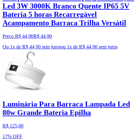
Led 3W 3000K Branco Quente IP65 5V
Bateria 5 horas Recarregável
Acampamento Barraca Trilha Versátil
Preço R$ 44,90
R$
44
,
90
Ou 1x de R$ 44,90 sem juros
ou
1
x de
R$ 44,90
sem juros
Luminária Para Barraca Lampada Led
80w Grande Bateria Epilha
R$ 125,00
17% OFF