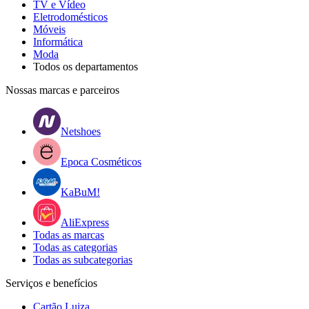
TV e Vídeo
Eletrodomésticos
Móveis
Informática
Moda
Todos os departamentos
Nossas marcas e parceiros
Netshoes
Epoca Cosméticos
KaBuM!
AliExpress
Todas as marcas
Todas as categorias
Todas as subcategorias
Serviços e benefícios
Cartão Luiza