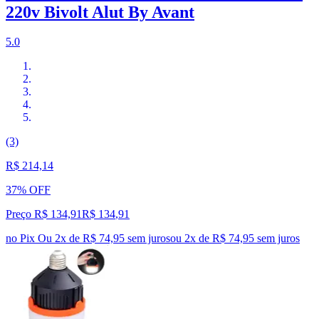
220v Bivolt Alut By Avant
5.0
(3)
R$ 214,14
37% OFF
Preço R$ 134,91
R$
134
,
91
no Pix
Ou 2x de R$ 74,95 sem juros
ou
2
x de
R$ 74,95
sem juros