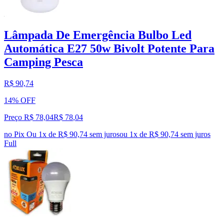
Lâmpada De Emergência Bulbo Led
Automática E27 50w Bivolt Potente Para
Camping Pesca
R$ 90,74
14% OFF
Preço R$ 78,04
R$
78
,
04
no Pix
Ou 1x de R$ 90,74 sem juros
ou
1
x de
R$ 90,74
sem juros
Full