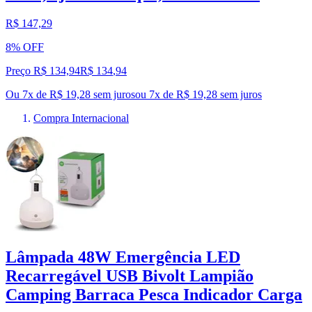
R$ 147,29
8% OFF
Preço R$ 134,94
R$
134
,
94
Ou 7x de R$ 19,28 sem juros
ou
7
x de
R$ 19,28
sem juros
Compra Internacional
Lâmpada 48W Emergência LED
Recarregável USB Bivolt Lampião
Camping Barraca Pesca Indicador Carga