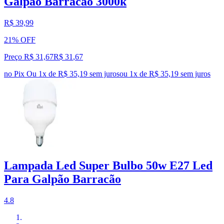
Galpão Barracão 3000k
R$ 39,99
21% OFF
Preço R$ 31,67
R$
31
,
67
no Pix
Ou 1x de R$ 35,19 sem juros
ou
1
x de
R$ 35,19
sem juros
Lampada Led Super Bulbo 50w E27 Led
Para Galpão Barracão
4.8