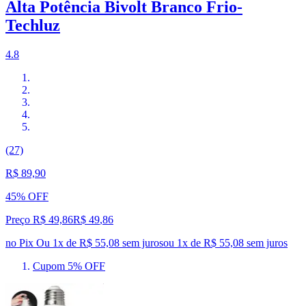
Alta Potência Bivolt Branco Frio-
Techluz
4.8
(27)
R$ 89,90
45% OFF
Preço R$ 49,86
R$
49
,
86
no Pix
Ou 1x de R$ 55,08 sem juros
ou
1
x de
R$ 55,08
sem juros
Cupom 5% OFF