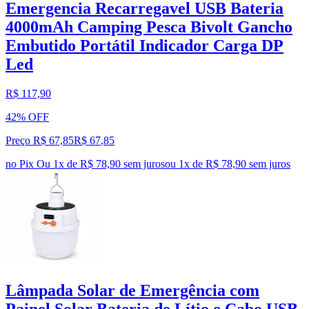
Emergencia Recarregavel USB Bateria
4000mAh Camping Pesca Bivolt Gancho
Embutido Portátil Indicador Carga DP
Led
R$ 117,90
42% OFF
Preço R$ 67,85
R$
67
,
85
no Pix
Ou 1x de R$ 78,90 sem juros
ou
1
x de
R$ 78,90
sem juros
Lâmpada Solar de Emergência com