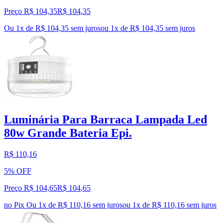
Preço R$ 104,35
R$
104
,
35
Ou 1x de R$ 104,35 sem juros
ou
1
x de
R$ 104,35
sem juros
Luminária Para Barraca Lampada Led
80w Grande Bateria Epi.
R$ 110,16
5% OFF
Preço R$ 104,65
R$
104
,
65
no Pix
Ou 1x de R$ 110,16 sem juros
ou
1
x de
R$ 110,16
sem juros