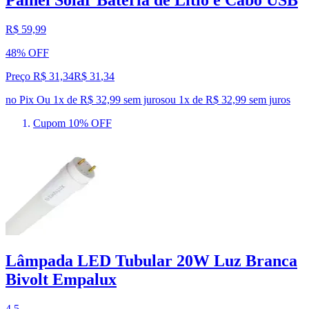
Painel Solar Bateria de Lítio e Cabo USB
R$ 59,99
48% OFF
Preço R$ 31,34
R$
31
,
34
no Pix
Ou 1x de R$ 32,99 sem juros
ou
1
x de
R$ 32,99
sem juros
Cupom 10% OFF
Lâmpada LED Tubular 20W Luz Branca
Bivolt Empalux
4.5