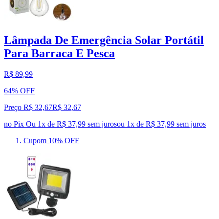
Lâmpada De Emergência Solar Portátil
Para Barraca E Pesca
R$ 89,99
64% OFF
Preço R$ 32,67
R$
32
,
67
no Pix
Ou 1x de R$ 37,99 sem juros
ou
1
x de
R$ 37,99
sem juros
Cupom 10% OFF