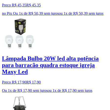
Preço R$ 45,35
R$
45
,
35
no Pix
Ou 1x de R$ 50,39 sem juros
ou
1
x de
R$ 50,39
sem juros
Lâmpada Bulbo 20W led alta potência
para barracão quadra estoque igreja
Maxy Led
Preço R$ 17,90
R$
17
,
90
Ou 1x de R$ 17,90 sem juros
ou
1
x de
R$ 17,90
sem juros