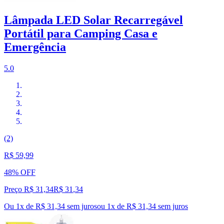
Lâmpada LED Solar Recarregável
Portátil para Camping Casa e
Emergência
5.0
(2)
R$ 59,99
48% OFF
Preço R$ 31,34
R$
31
,
34
Ou 1x de R$ 31,34 sem juros
ou
1
x de
R$ 31,34
sem juros