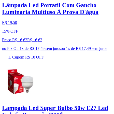
Lâmpada Led Portatil Com Gancho
Luminaria Multiuso À Prova D'água
R$ 19,50
15% OFF
Preço R$ 16,62
R$
16
,
62
no Pix
Ou 1x de R$ 17,49 sem juros
ou
1
x de
R$ 17,49
sem juros
Cupom R$ 10 OFF
Lampada Led Super Bulbo 50w E27 Led