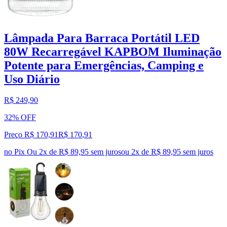
Lâmpada Para Barraca Portátil LED
80W Recarregável KAPBOM Iluminação
Potente para Emergências, Camping e
Uso Diário
R$ 249,90
32% OFF
Preço R$ 170,91
R$
170
,
91
no Pix
Ou 2x de R$ 89,95 sem juros
ou
2
x de
R$ 89,95
sem juros