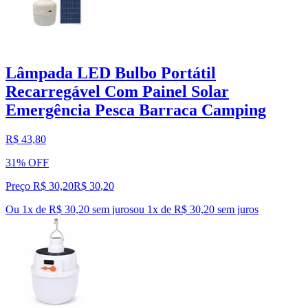
Lâmpada LED Bulbo Portátil
Recarregável Com Painel Solar
Emergência Pesca Barraca Camping
R$ 43,80
31% OFF
Preço R$ 30,20
R$
30
,
20
Ou 1x de R$ 30,20 sem juros
ou
1
x de
R$ 30,20
sem juros