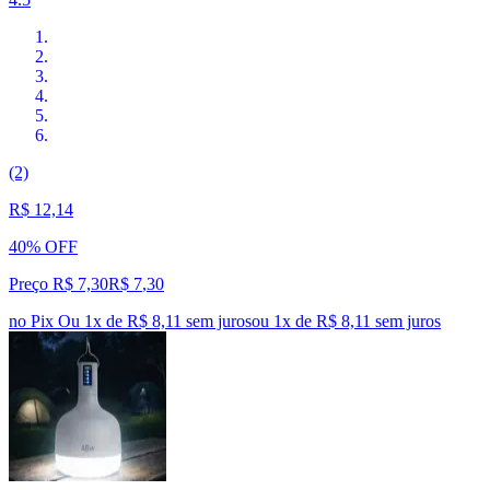
(2)
R$ 12,14
40% OFF
Preço R$ 7,30
R$
7
,
30
no Pix
Ou 1x de R$ 8,11 sem juros
ou
1
x de
R$ 8,11
sem juros