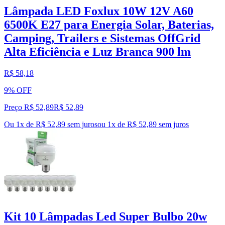
Lâmpada LED Foxlux 10W 12V A60
6500K E27 para Energia Solar, Baterias,
Camping, Trailers e Sistemas OffGrid
Alta Eficiência e Luz Branca 900 lm
R$ 58,18
9% OFF
Preço R$ 52,89
R$
52
,
89
Ou 1x de R$ 52,89 sem juros
ou
1
x de
R$ 52,89
sem juros
Kit 10 Lâmpadas Led Super Bulbo 20w