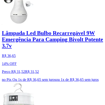
Lâmpada Led Bulbo Recarregável 9W
Emergência Para Camping Bivolt Potente
3.7v
R$ 36,65
14% OFF
Preço R$ 31,52
R$
31
,
52
no Pix
Ou 1x de R$ 36,65 sem juros
ou
1
x de
R$ 36,65
sem juros