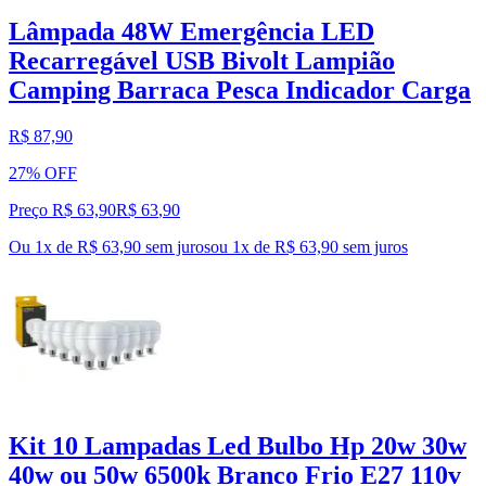
Lâmpada 48W Emergência LED
Recarregável USB Bivolt Lampião
Camping Barraca Pesca Indicador Carga
R$ 87,90
27% OFF
Preço R$ 63,90
R$
63
,
90
Ou 1x de R$ 63,90 sem juros
ou
1
x de
R$ 63,90
sem juros
Kit 10 Lampadas Led Bulbo Hp 20w 30w
40w ou 50w 6500k Branco Frio E27 110v