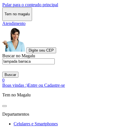
Pular para o conteudo principal
Tem no magalu
Atendimento
Digite seu CEP
Buscar no Magalu
Buscar
0
Boas vindas :)
Entre ou Cadastre-se
Tem no Magalu
Departamentos
Celulares e Smartphones