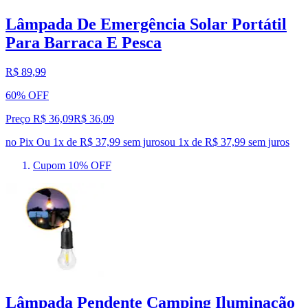
Lâmpada De Emergência Solar Portátil
Para Barraca E Pesca
R$ 89,99
60% OFF
Preço R$ 36,09
R$
36
,
09
no Pix
Ou 1x de R$ 37,99 sem juros
ou
1
x de
R$ 37,99
sem juros
Cupom 10% OFF
Lâmpada Pendente Camping Iluminação