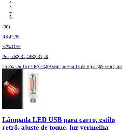
(30)
R$ 49,99
37% OFF
Preço R$ 31,49
R$
31
,
49
no Pix
Ou 1x de R$ 34,99 sem juros
ou
1
x de
R$ 34,99
sem juros
Lâmpada LED USB para carro, estilo
retrô, ajuste de toque, luz vermelha