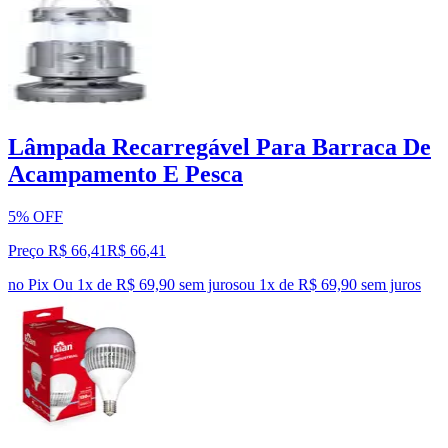
Lâmpada Recarregável Para Barraca De
Acampamento E Pesca
5% OFF
Preço R$ 66,41
R$
66
,
41
no Pix
Ou 1x de R$ 69,90 sem juros
ou
1
x de
R$ 69,90
sem juros