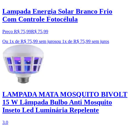
Lampada Energia Solar Branco Frio
Com Controle Fotocélula
Preço R$ 75,99
R$
75
,
99
Ou 1x de R$ 75,99 sem juros
ou
1
x de
R$ 75,99
sem juros
LAMPADA MATA MOSQUITO BIVOLT
15 W Lâmpada Bulbo Anti Mosquito
Inseto Led Luminária Repelente
3.0