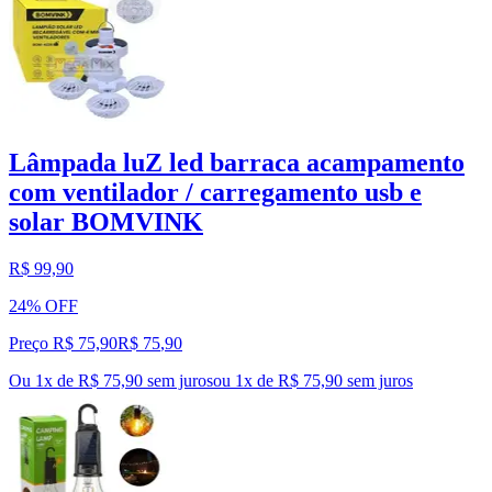
Lâmpada luZ led barraca acampamento
com ventilador / carregamento usb e
solar BOMVINK
R$ 99,90
24% OFF
Preço R$ 75,90
R$
75
,
90
Ou 1x de R$ 75,90 sem juros
ou
1
x de
R$ 75,90
sem juros