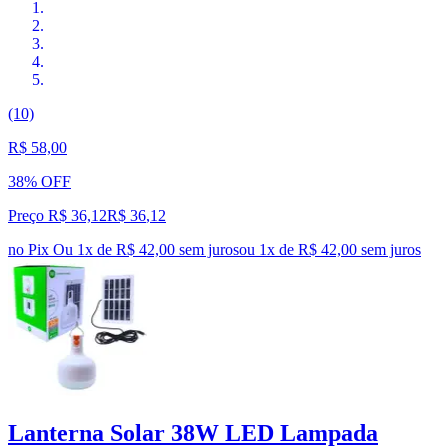
(10)
R$ 58,00
38% OFF
Preço R$ 36,12
R$
36
,
12
no Pix
Ou 1x de R$ 42,00 sem juros
ou
1
x de
R$ 42,00
sem juros
Lanterna Solar 38W LED Lampada