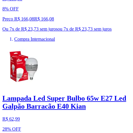
8% OFF
Preço R$ 166,08
R$
166
,
08
Ou 7x de R$ 23,73 sem juros
ou
7
x de
R$ 23,73
sem juros
Compra Internacional
Lampada Led Super Bulbo 65w E27 Led
Galpão Barracão E40 Kian
R$ 62,99
28% OFF