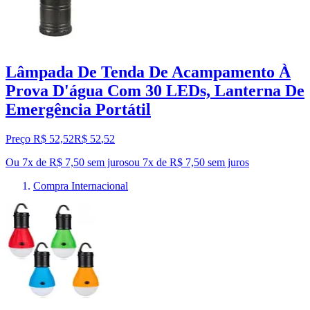
Lâmpada De Tenda De Acampamento À
Prova D'água Com 30 LEDs, Lanterna De
Emergência Portátil
Preço R$ 52,52
R$
52
,
52
Ou 7x de R$ 7,50 sem juros
ou
7
x de
R$ 7,50
sem juros
Compra Internacional