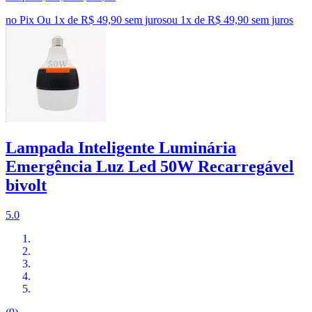
no Pix
Ou 1x de R$ 49,90 sem juros
ou
1
x de
R$ 49,90
sem juros
Lampada Inteligente Luminária
Emergência Luz Led 50W Recarregável
bivolt
5.0