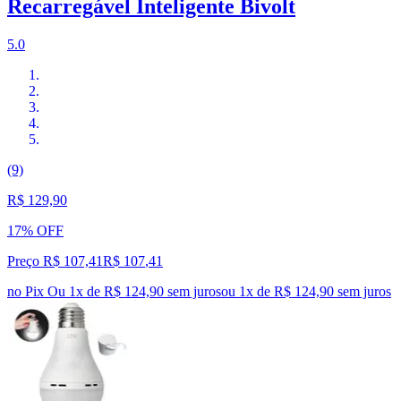
Recarregável Inteligente Bivolt
5.0
(9)
R$ 129,90
17% OFF
Preço R$ 107,41
R$
107
,
41
no Pix
Ou 1x de R$ 124,90 sem juros
ou
1
x de
R$ 124,90
sem juros