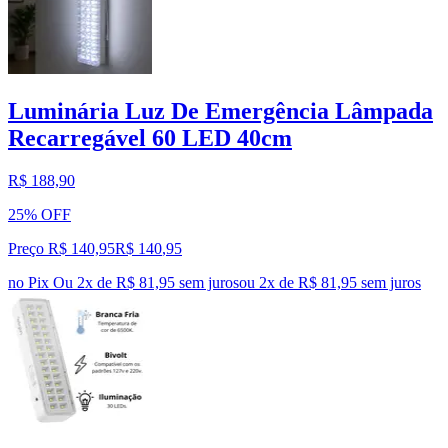
Luminária Luz De Emergência Lâmpada
Recarregável 60 LED 40cm
R$ 188,90
25% OFF
Preço R$ 140,95
R$
140
,
95
no Pix
Ou 2x de R$ 81,95 sem juros
ou
2
x de
R$ 81,95
sem juros