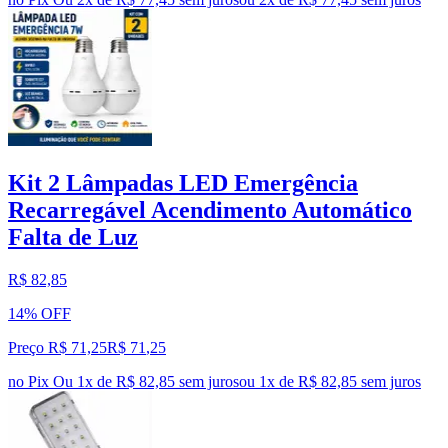
Kit 2 Lâmpadas LED Emergência
Recarregável Acendimento Automático
Falta de Luz
R$ 82,85
14% OFF
Preço R$ 71,25
R$
71
,
25
no Pix
Ou 1x de R$ 82,85 sem juros
ou
1
x de
R$ 82,85
sem juros