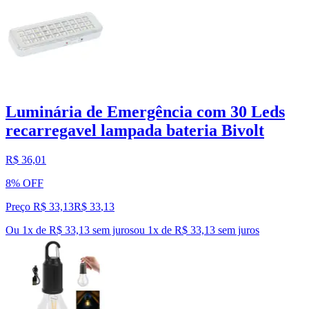
Luminária de Emergência com 30 Leds
recarregavel lampada bateria Bivolt
R$ 36,01
8% OFF
Preço R$ 33,13
R$
33
,
13
Ou 1x de R$ 33,13 sem juros
ou
1
x de
R$ 33,13
sem juros