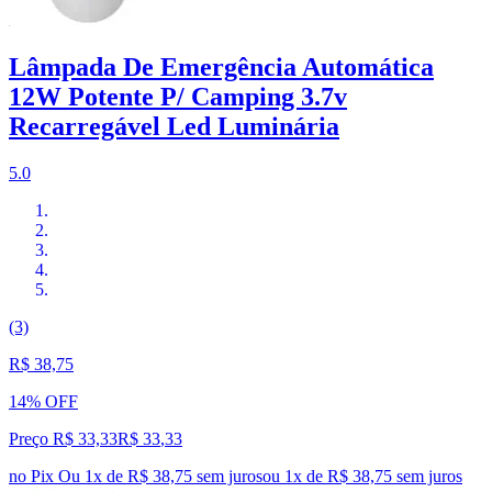
Lâmpada De Emergência Automática
12W Potente P/ Camping 3.7v
Recarregável Led Luminária
5.0
(3)
R$ 38,75
14% OFF
Preço R$ 33,33
R$
33
,
33
no Pix
Ou 1x de R$ 38,75 sem juros
ou
1
x de
R$ 38,75
sem juros