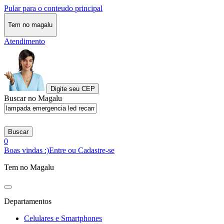
Pular para o conteudo principal
Tem no magalu
Atendimento
Digite seu CEP
Buscar no Magalu
Buscar
0
Boas vindas :)
Entre ou Cadastre-se
Tem no Magalu
Departamentos
Celulares e Smartphones