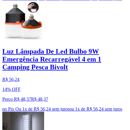
Luz Lâmpada De Led Bulbo 9W
Emergência Recarregável 4 em 1
Camping Pesca Bivolt
R$ 56,24
14% OFF
Preço R$ 48,37
R$
48
,
37
no Pix
Ou 1x de R$ 56,24 sem juros
ou
1
x de
R$ 56,24
sem juros