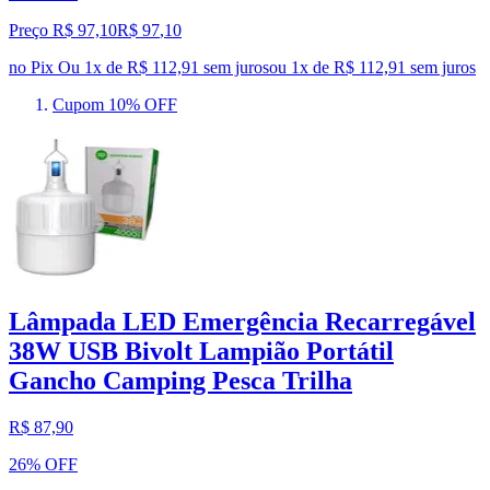
Preço R$ 97,10
R$
97
,
10
no Pix
Ou 1x de R$ 112,91 sem juros
ou
1
x de
R$ 112,91
sem juros
Cupom 10% OFF
Lâmpada LED Emergência Recarregável
38W USB Bivolt Lampião Portátil
Gancho Camping Pesca Trilha
R$ 87,90
26% OFF