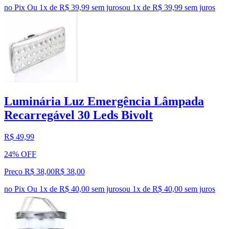
no Pix
Ou 1x de R$ 39,99 sem juros
ou
1
x de
R$ 39,99
sem juros
Luminária Luz Emergência Lâmpada
Recarregável 30 Leds Bivolt
R$ 49,99
24% OFF
Preço R$ 38,00
R$
38
,
00
no Pix
Ou 1x de R$ 40,00 sem juros
ou
1
x de
R$ 40,00
sem juros