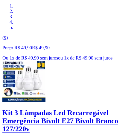
(9)
Preço R$ 49,90
R$
49
,
90
Ou 1x de R$ 49,90 sem juros
ou
1
x de
R$ 49,90
sem juros
Kit 3 Lâmpadas Led Recarregável
Emergência Bivolt E27 Bivolt Branco
127/220v