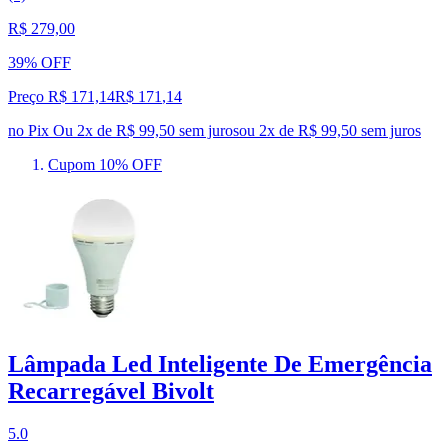
R$ 279,00
39% OFF
Preço R$ 171,14
R$
171
,
14
no Pix
Ou 2x de R$ 99,50 sem juros
ou
2
x de
R$ 99,50
sem juros
Cupom 10% OFF
Lâmpada Led Inteligente De Emergência
Recarregável Bivolt
5.0