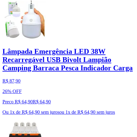
Lâmpada Emergência LED 38W
Recarregável USB Bivolt Lampião
Camping Barraca Pesca Indicador Carga
R$ 87,90
26% OFF
Preço R$ 64,90
R$
64
,
90
Ou 1x de R$ 64,90 sem juros
ou
1
x de
R$ 64,90
sem juros