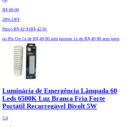
(9)
R$ 60,00
28% OFF
Preço R$ 42,91
R$
42
,
91
no Pix
Ou 1x de R$ 49,90 sem juros
ou
1
x de
R$ 49,90
sem juros
Luminária de Emergência Lâmpada 60
Leds 6500K Luz Branca Fria Forte
Portátil Recarregável Bivolt 5W
5.0