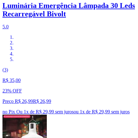
Luminária Emergência Lâmpada 30 Leds
Recarregável Bivolt
5.0
(3)
R$ 35,00
23% OFF
Preço R$ 26,99
R$
26
,
99
no Pix
Ou 1x de R$ 29,99 sem juros
ou
1
x de
R$ 29,99
sem juros