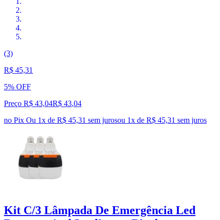
(3)
R$ 45,31
5% OFF
Preço R$ 43,04
R$
43
,
04
no Pix
Ou 1x de R$ 45,31 sem juros
ou
1
x de
R$ 45,31
sem juros
Kit C/3 Lâmpada De Emergência Led