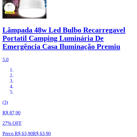
Lâmpada 48w Led Bulbo Recarregavel
Portatil Camping Luminária De
Emergência Casa Iluminação Premiu
5.0
(3)
R$ 87,90
27% OFF
Preço R$ 63,90
R$
63
,
90