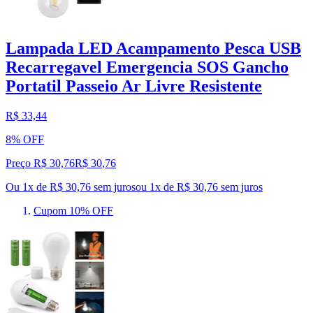
Lampada LED Acampamento Pesca USB
Recarregavel Emergencia SOS Gancho
Portatil Passeio Ar Livre Resistente
R$ 33,44
8% OFF
Preço R$ 30,76
R$
30
,
76
Ou 1x de R$ 30,76 sem juros
ou
1
x de
R$ 30,76
sem juros
Cupom 10% OFF