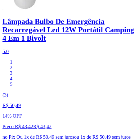
Lâmpada Bulbo De Emergência
Recarregável Led 12W Portátil Camping
4 Em 1 Bivolt
5.0
(3)
R$ 50,49
14% OFF
Preço R$ 43,42
R$
43
,
42
no Pix
Ou 1x de R$ 50,49 sem juros
ou
1
x de
R$ 50,49
sem juros