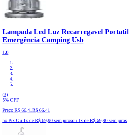
Lampada Led Luz Recarregavel Portatil
Emergência Camping Usb
1.0
(3)
5% OFF
Preço R$ 66,41
R$
66
,
41
no Pix
Ou 1x de R$ 69,90 sem juros
ou
1
x de
R$ 69,90
sem juros