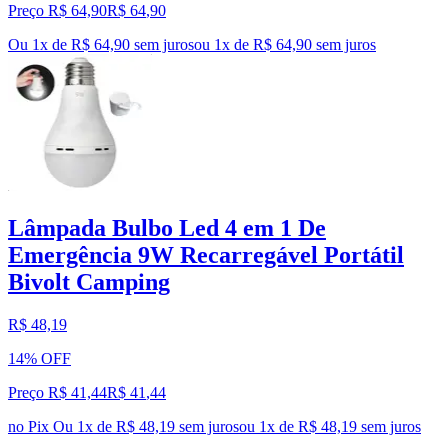
Preço R$ 64,90
R$
64
,
90
Ou 1x de R$ 64,90 sem juros
ou
1
x de
R$ 64,90
sem juros
Lâmpada Bulbo Led 4 em 1 De
Emergência 9W Recarregável Portátil
Bivolt Camping
R$ 48,19
14% OFF
Preço R$ 41,44
R$
41
,
44
no Pix
Ou 1x de R$ 48,19 sem juros
ou
1
x de
R$ 48,19
sem juros