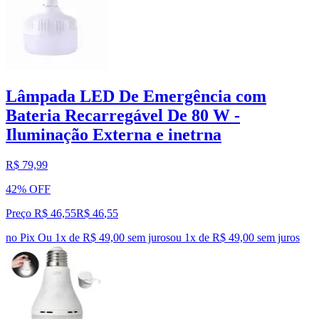
Lâmpada LED De Emergência com
Bateria Recarregável De 80 W -
Iluminação Externa e inetrna
R$ 79,99
42% OFF
Preço R$ 46,55
R$
46
,
55
no Pix
Ou 1x de R$ 49,00 sem juros
ou
1
x de
R$ 49,00
sem juros