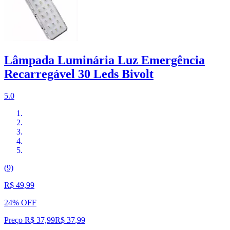
Lâmpada Luminária Luz Emergência
Recarregável 30 Leds Bivolt
5.0
(9)
R$ 49,99
24% OFF
Preço R$ 37,99
R$
37
,
99