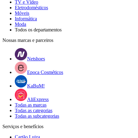
TV e Vídeo
Eletrodomésticos
Móveis
Informática
Moda
Todos os departamentos
Nossas marcas e parceiros
Netshoes
Epoca Cosméticos
KaBuM!
AliExpress
Todas as marcas
Todas as categorias
Todas as subcategorias
Serviços e benefícios
Cartão Luiza