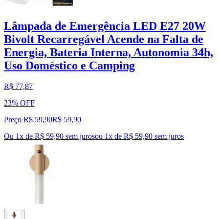
Lâmpada de Emergência LED E27 20W
Bivolt Recarregável Acende na Falta de
Energia, Bateria Interna, Autonomia 34h,
Uso Doméstico e Camping
R$ 77,87
23% OFF
Preço R$ 59,90
R$
59
,
90
Ou 1x de R$ 59,90 sem juros
ou
1
x de
R$ 59,90
sem juros