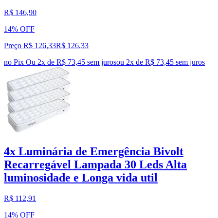
R$ 146,90
14% OFF
Preço R$ 126,33
R$
126
,
33
no Pix
Ou 2x de R$ 73,45 sem juros
ou
2
x de
R$ 73,45
sem juros
4x Luminária de Emergência Bivolt
Recarregável Lampada 30 Leds Alta
luminosidade e Longa vida util
R$ 112,91
14% OFF