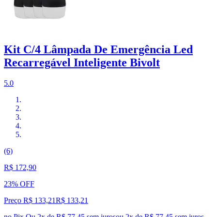
Kit C/4 Lâmpada De Emergência Led
Recarregável Inteligente Bivolt
5.0
(6)
R$ 172,90
23% OFF
Preço R$ 133,21
R$
133
,
21
no Pix
Ou 2x de R$ 77,45 sem juros
ou
2
x de
R$ 77,45
sem juros