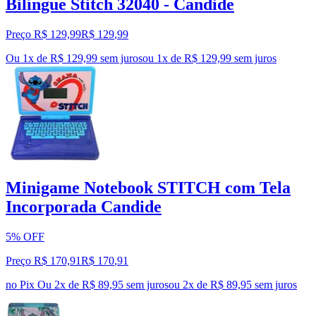
Bilíngue Stitch 32040 - Candide
Preço R$ 129,99
R$
129
,
99
Ou 1x de R$ 129,99 sem juros
ou
1
x de
R$ 129,99
sem juros
Minigame Notebook STITCH com Tela
Incorporada Candide
5% OFF
Preço R$ 170,91
R$
170
,
91
no Pix
Ou 2x de R$ 89,95 sem juros
ou
2
x de
R$ 89,95
sem juros