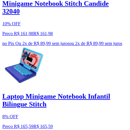
Minigame Notebook Stitch Candide
32040
10% OFF
Preço R$ 161,98
R$
161
,
98
no Pix
Ou 2x de R$ 89,99 sem juros
ou
2
x de
R$ 89,99
sem juros
Laptop Minigame Notebook Infantil
Bilíngue Stitch
8% OFF
Preço R$ 165,59
R$
165
,
59