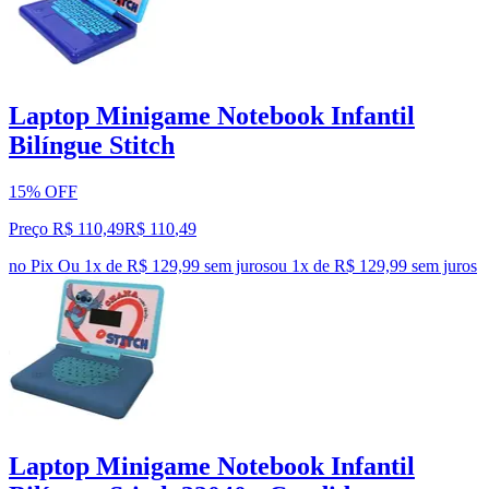
Laptop Minigame Notebook Infantil
Bilíngue Stitch
15% OFF
Preço R$ 110,49
R$
110
,
49
no Pix
Ou 1x de R$ 129,99 sem juros
ou
1
x de
R$ 129,99
sem juros
Laptop Minigame Notebook Infantil