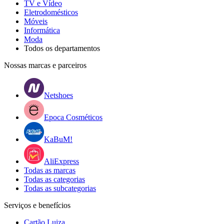
TV e Vídeo
Eletrodomésticos
Móveis
Informática
Moda
Todos os departamentos
Nossas marcas e parceiros
Netshoes
Epoca Cosméticos
KaBuM!
AliExpress
Todas as marcas
Todas as categorias
Todas as subcategorias
Serviços e benefícios
Cartão Luiza