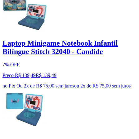
Laptop Minigame Notebook Infantil
Bilíngue Stitch 32040 - Candide
7% OFF
Preço R$ 139,49
R$
139
,
49
no Pix
Ou 2x de R$ 75,00 sem juros
ou
2
x de
R$ 75,00
sem juros