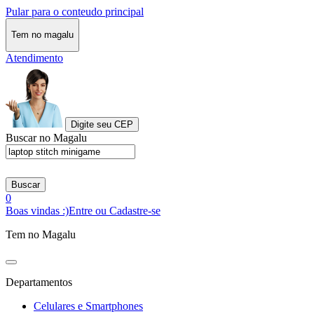
Pular para o conteudo principal
Tem no magalu
Atendimento
Digite seu CEP
Buscar no Magalu
Buscar
0
Boas vindas :)
Entre ou Cadastre-se
Tem no Magalu
Departamentos
Celulares e Smartphones