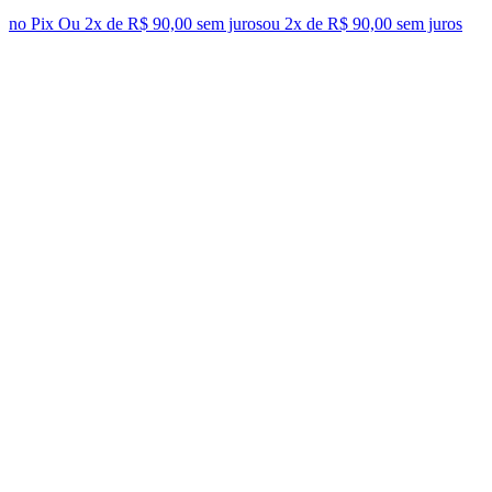
no Pix
Ou 2x de R$ 90,00 sem juros
ou
2
x de
R$ 90,00
sem juros