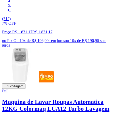
(312)
7% OFF
Preço R$ 1.831,17
R$
1.831
,
17
no Pix
Ou 10x de R$ 196,90 sem juros
ou
10
x de
R$ 196,90
sem
juros
+ 1 voltagem
Full
Maquina de Lavar Roupas Automatica
12KG Colormaq LCA12 Turbo Lavagem