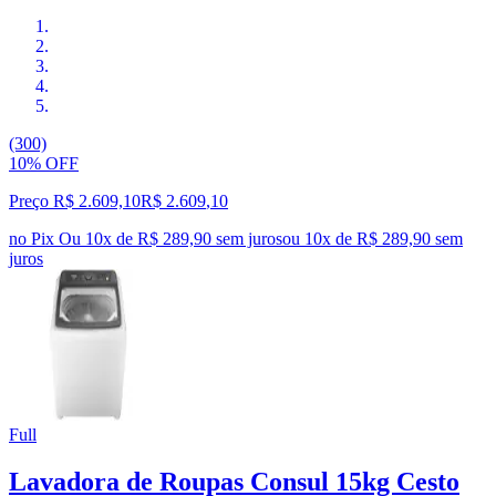
(300)
10% OFF
Preço R$ 2.609,10
R$
2.609
,
10
no Pix
Ou 10x de R$ 289,90 sem juros
ou
10
x de
R$ 289,90
sem
juros
Full
Lavadora de Roupas Consul 15kg Cesto