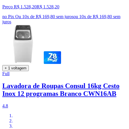
Preço R$ 1.528,20
R$
1.528
,
20
no Pix
Ou 10x de R$ 169,80 sem juros
ou
10
x de
R$ 169,80
sem
juros
+ 1 voltagem
Full
Lavadora de Roupas Consul 16kg Cesto
Inox 12 programas Branco CWN16AB
4.8