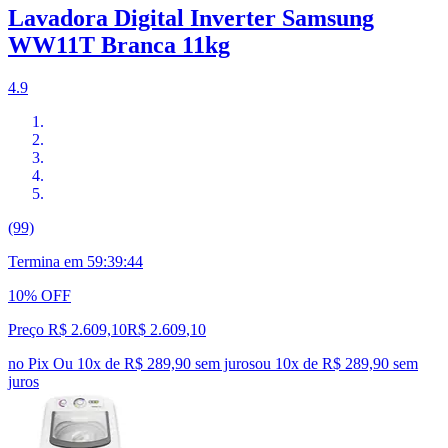
Lavadora Digital Inverter Samsung
WW11T Branca 11kg
4.9
(99)
Termina em
59:39:44
10% OFF
Preço R$ 2.609,10
R$
2.609
,
10
no Pix
Ou 10x de R$ 289,90 sem juros
ou
10
x de
R$ 289,90
sem
juros