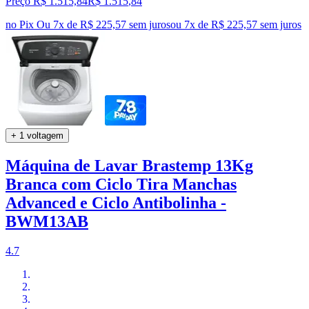
Preço R$ 1.515,84
R$
1.515
,
84
no Pix
Ou 7x de R$ 225,57 sem juros
ou
7
x de
R$ 225,57
sem juros
+ 1 voltagem
Máquina de Lavar Brastemp 13Kg
Branca com Ciclo Tira Manchas
Advanced e Ciclo Antibolinha -
BWM13AB
4.7