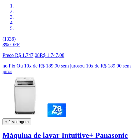
(1336)
8% OFF
Preço R$ 1.747,08
R$
1.747
,
08
no Pix
Ou 10x de R$ 189,90 sem juros
ou
10
x de
R$ 189,90
sem
juros
+ 1 voltagem
Máquina de lavar Intuitive+ Panasonic