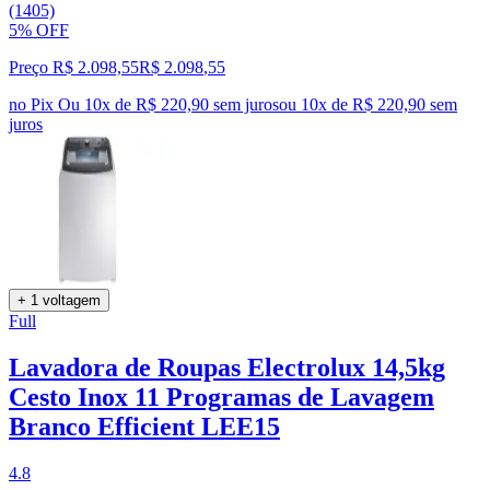
(1405)
5% OFF
Preço R$ 2.098,55
R$
2.098
,
55
no Pix
Ou 10x de R$ 220,90 sem juros
ou
10
x de
R$ 220,90
sem
juros
+ 1 voltagem
Full
Lavadora de Roupas Electrolux 14,5kg
Cesto Inox 11 Programas de Lavagem
Branco Efficient LEE15
4.8