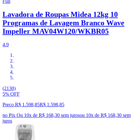
Full
Lavadora de Roupas Midea 12kg 10
Programas de Lavagem Branco Wave
Impeller MAV04W120/WKBR05
4.9
(2130)
5% OFF
Preço R$ 1.598,85
R$
1.598
,
85
no Pix
Ou 10x de R$ 168,30 sem juros
ou
10
x de
R$ 168,30
sem
juros