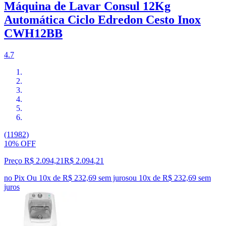
Máquina de Lavar Consul 12Kg
Automática Ciclo Edredon Cesto Inox
CWH12BB
4.7
(11982)
10% OFF
Preço R$ 2.094,21
R$
2.094
,
21
no Pix
Ou 10x de R$ 232,69 sem juros
ou
10
x de
R$ 232,69
sem
juros