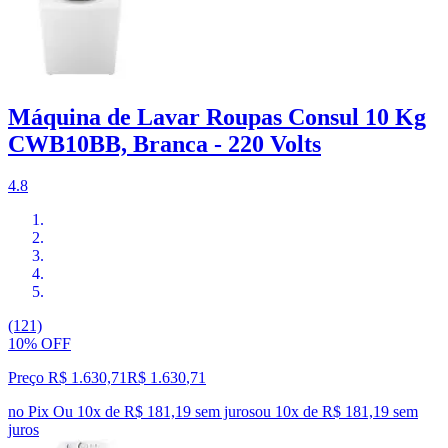
Máquina de Lavar Roupas Consul 10 Kg
CWB10BB, Branca - 220 Volts
4.8
(121)
10% OFF
Preço R$ 1.630,71
R$
1.630
,
71
no Pix
Ou 10x de R$ 181,19 sem juros
ou
10
x de
R$ 181,19
sem
juros