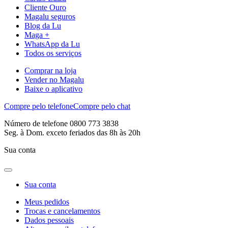
Cliente Ouro
Magalu seguros
Blog da Lu
Maga +
WhatsApp da Lu
Todos os serviços
Comprar na loja
Vender no Magalu
Baixe o aplicativo
Compre pelo telefone
Compre pelo chat
Número de telefone 0800 773 3838
Seg. à Dom. exceto feriados das 8h às 20h
Sua conta
Sua conta
Meus pedidos
Trocas e cancelamentos
Dados pessoais