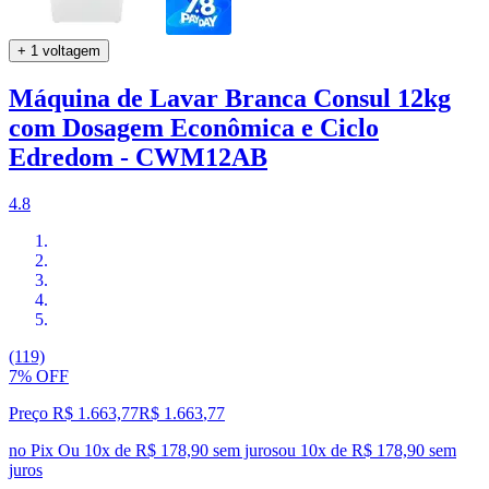
+ 1 voltagem
Máquina de Lavar Branca Consul 12kg
com Dosagem Econômica e Ciclo
Edredom - CWM12AB
4.8
(119)
7% OFF
Preço R$ 1.663,77
R$
1.663
,
77
no Pix
Ou 10x de R$ 178,90 sem juros
ou
10
x de
R$ 178,90
sem
juros