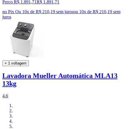
Preço R$ 1.891,71
R$
1.891
,
71
no Pix
Ou 10x de R$ 210,19 sem juros
ou
10
x de
R$ 210,19
sem
juros
+ 1 voltagem
Lavadora Mueller Automática MLA13
13kg
4.6