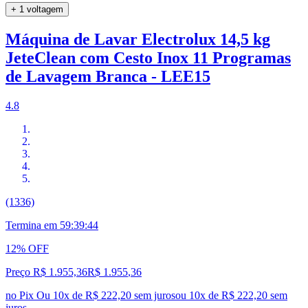
+ 1 voltagem
Máquina de Lavar Electrolux 14,5 kg
JeteClean com Cesto Inox 11 Programas
de Lavagem Branca - LEE15
4.8
(1336)
Termina em
59:39:44
12% OFF
Preço R$ 1.955,36
R$
1.955
,
36
no Pix
Ou 10x de R$ 222,20 sem juros
ou
10
x de
R$ 222,20
sem
juros