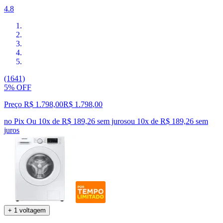
4.8
(1641)
5% OFF
Preço R$ 1.798,00
R$
1.798
,
00
no Pix
Ou 10x de R$ 189,26 sem juros
ou
10
x de
R$ 189,26
sem
juros
+ 1 voltagem