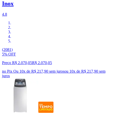
Inox
4.8
(2081)
5% OFF
Preço R$ 2.070,05
R$
2.070
,
05
no Pix
Ou 10x de R$ 217,90 sem juros
ou
10
x de
R$ 217,90
sem
juros