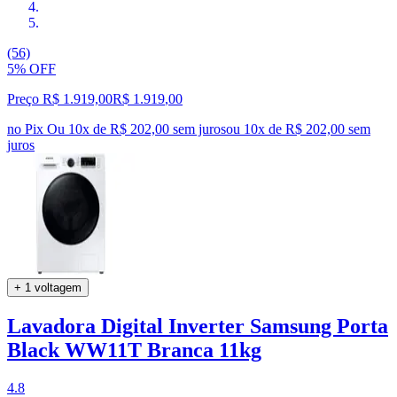
(56)
5% OFF
Preço R$ 1.919,00
R$
1.919
,
00
no Pix
Ou 10x de R$ 202,00 sem juros
ou
10
x de
R$ 202,00
sem
juros
+ 1 voltagem
Lavadora Digital Inverter Samsung Porta
Black WW11T Branca 11kg
4.8