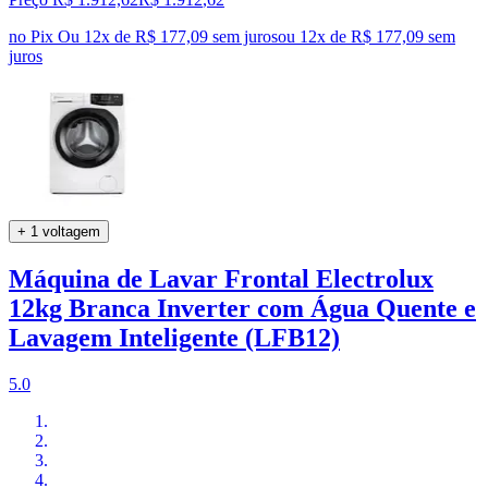
no Pix
Ou 12x de R$ 177,09 sem juros
ou
12
x de
R$ 177,09
sem
juros
+ 1 voltagem
Máquina de Lavar Frontal Electrolux
12kg Branca Inverter com Água Quente e
Lavagem Inteligente (LFB12)
5.0