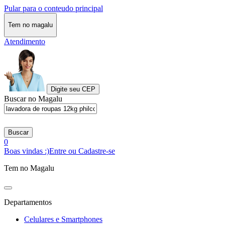
Pular para o conteudo principal
Tem no magalu
Atendimento
Digite seu CEP
Buscar no Magalu
Buscar
0
Boas vindas :)
Entre ou Cadastre-se
Tem no Magalu
Departamentos
Celulares e Smartphones