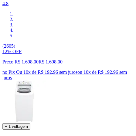
4.8
(2605)
12% OFF
Preço R$ 1.698,00
R$
1.698
,
00
no Pix
Ou 10x de R$ 192,96 sem juros
ou
10
x de
R$ 192,96
sem
juros
+ 1 voltagem