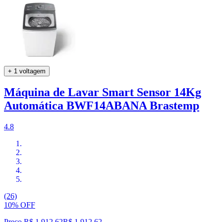
+ 1 voltagem
Máquina de Lavar Smart Sensor 14Kg
Automática BWF14ABANA Brastemp
4.8
(26)
10% OFF
Preço R$ 1.912,62
R$
1.912
,
62