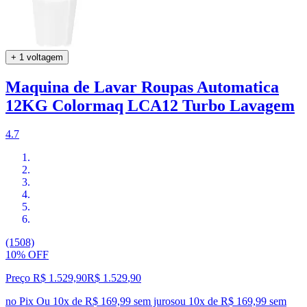
+ 1 voltagem
Maquina de Lavar Roupas Automatica
12KG Colormaq LCA12 Turbo Lavagem
4.7
(1508)
10% OFF
Preço R$ 1.529,90
R$
1.529
,
90
no Pix
Ou 10x de R$ 169,99 sem juros
ou
10
x de
R$ 169,99
sem