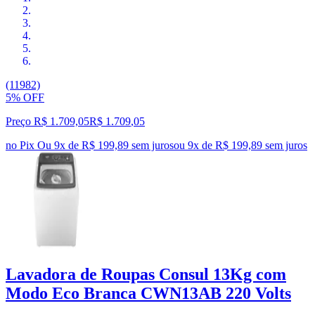
(11982)
5% OFF
Preço R$ 1.709,05
R$
1.709
,
05
no Pix
Ou 9x de R$ 199,89 sem juros
ou
9
x de
R$ 199,89
sem juros
Lavadora de Roupas Consul 13Kg com
Modo Eco Branca CWN13AB 220 Volts