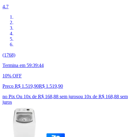
4.7
(1768)
Termina em
59:39:44
10% OFF
Preço R$ 1.519,90
R$
1.519
,
90
no Pix
Ou 10x de R$ 168,88 sem juros
ou
10
x de
R$ 168,88
sem
juros