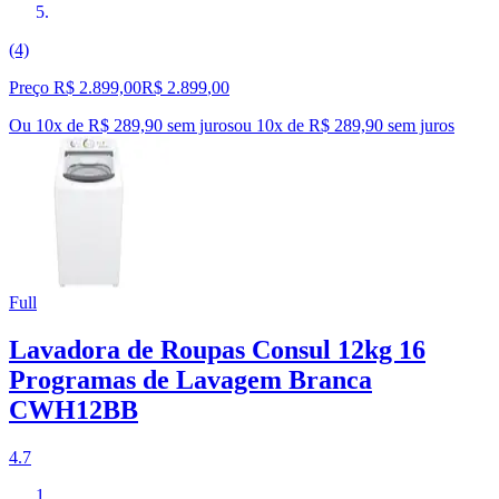
(4)
Preço R$ 2.899,00
R$
2.899
,
00
Ou 10x de R$ 289,90 sem juros
ou
10
x de
R$ 289,90
sem juros
Full
Lavadora de Roupas Consul 12kg 16
Programas de Lavagem Branca
CWH12BB
4.7