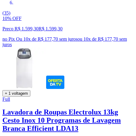
(35)
10% OFF
Preço R$ 1.599,30
R$
1.599
,
30
no Pix
Ou 10x de R$ 177,70 sem juros
ou
10
x de
R$ 177,70
sem
juros
+ 1 voltagem
Full
Lavadora de Roupas Electrolux 13kg
Cesto Inox 10 Programas de Lavagem
Branca Efficient LDA13