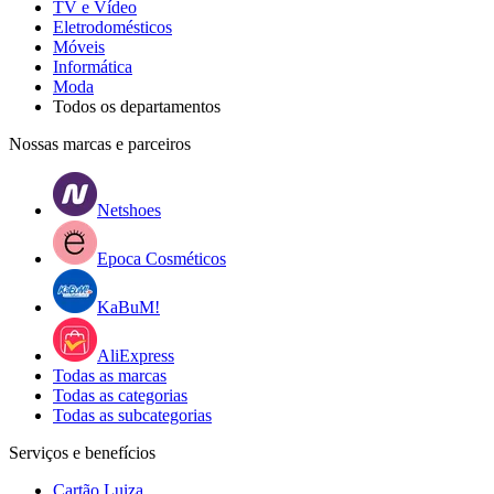
TV e Vídeo
Eletrodomésticos
Móveis
Informática
Moda
Todos os departamentos
Nossas marcas e parceiros
Netshoes
Epoca Cosméticos
KaBuM!
AliExpress
Todas as marcas
Todas as categorias
Todas as subcategorias
Serviços e benefícios
Cartão Luiza