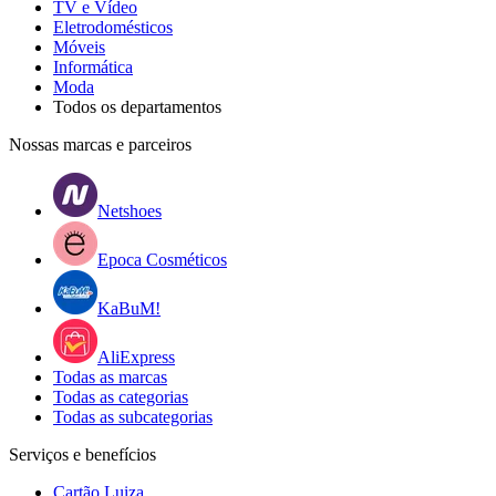
TV e Vídeo
Eletrodomésticos
Móveis
Informática
Moda
Todos os departamentos
Nossas marcas e parceiros
Netshoes
Epoca Cosméticos
KaBuM!
AliExpress
Todas as marcas
Todas as categorias
Todas as subcategorias
Serviços e benefícios
Cartão Luiza