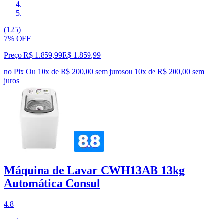
(125)
7% OFF
Preço R$ 1.859,99
R$
1.859
,
99
no Pix
Ou 10x de R$ 200,00 sem juros
ou
10
x de
R$ 200,00
sem
juros
Máquina de Lavar CWH13AB 13kg
Automática Consul
4.8