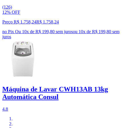
(126)
12% OFF
Preço R$ 1.758,24
R$
1.758
,
24
no Pix
Ou 10x de R$ 199,80 sem juros
ou
10
x de
R$ 199,80
sem
juros
Máquina de Lavar CWH13AB 13kg
Automática Consul
4.8