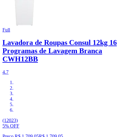
Full
Lavadora de Roupas Consul 12kg 16
Programas de Lavagem Branca
CWH12BB
4.7
(12023)
5% OFF
Preço R$ 1.709,05
R$
1.709
,
05