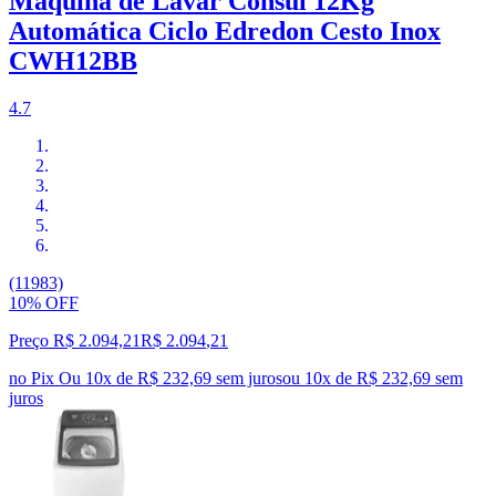
Máquina de Lavar Consul 12Kg
Automática Ciclo Edredon Cesto Inox
CWH12BB
4.7
(11983)
10% OFF
Preço R$ 2.094,21
R$
2.094
,
21
no Pix
Ou 10x de R$ 232,69 sem juros
ou
10
x de
R$ 232,69
sem
juros