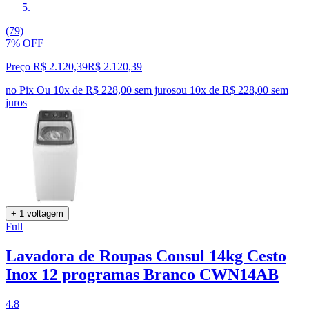
(79)
7% OFF
Preço R$ 2.120,39
R$
2.120
,
39
no Pix
Ou 10x de R$ 228,00 sem juros
ou
10
x de
R$ 228,00
sem
juros
+ 1 voltagem
Full
Lavadora de Roupas Consul 14kg Cesto
Inox 12 programas Branco CWN14AB
4.8