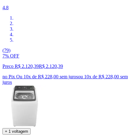
4.8
(79)
7% OFF
Preço R$ 2.120,39
R$
2.120
,
39
no Pix
Ou 10x de R$ 228,00 sem juros
ou
10
x de
R$ 228,00
sem
juros
+ 1 voltagem