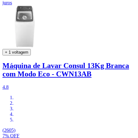
juros
+ 1 voltagem
Máquina de Lavar Consul 13Kg Branca
com Modo Eco - CWN13AB
4.8
(2605)
7% OFF