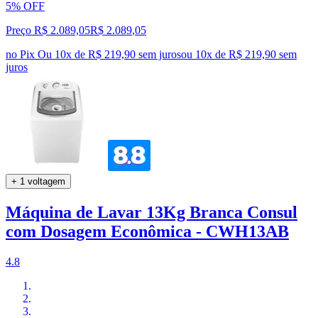
5% OFF
Preço R$ 2.089,05
R$
2.089
,
05
no Pix
Ou 10x de R$ 219,90 sem juros
ou
10
x de
R$ 219,90
sem
juros
+ 1 voltagem
Máquina de Lavar 13Kg Branca Consul
com Dosagem Econômica - CWH13AB
4.8