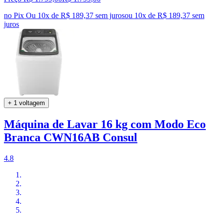
no Pix
Ou 10x de R$ 189,37 sem juros
ou
10
x de
R$ 189,37
sem
juros
+ 1 voltagem
Máquina de Lavar 16 kg com Modo Eco
Branca CWN16AB Consul
4.8