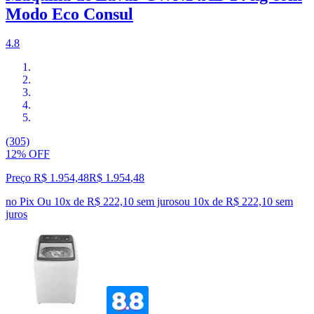
Modo Eco Consul
4.8
(305)
12% OFF
Preço R$ 1.954,48
R$
1.954
,
48
no Pix
Ou 10x de R$ 222,10 sem juros
ou
10
x de
R$ 222,10
sem
juros