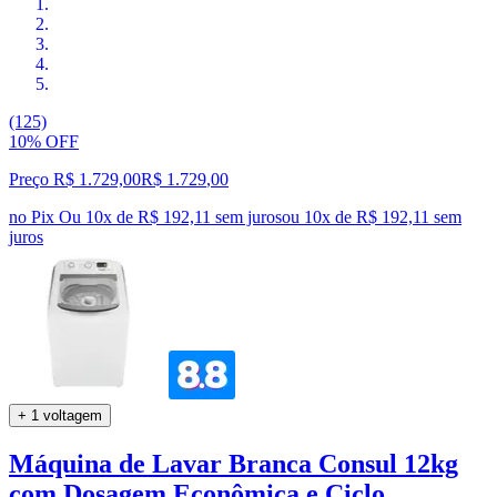
(125)
10% OFF
Preço R$ 1.729,00
R$
1.729
,
00
no Pix
Ou 10x de R$ 192,11 sem juros
ou
10
x de
R$ 192,11
sem
juros
+ 1 voltagem
Máquina de Lavar Branca Consul 12kg
com Dosagem Econômica e Ciclo