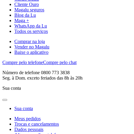
Cliente Ouro
Magalu seguros
Blog da Lu
Maga +
WhatsApp da Lu
Todos os serviços
Comprar na loja
Vender no Magalu
Baixe o aplicativo
Compre pelo telefone
Compre pelo chat
Número de telefone 0800 773 3838
Seg. à Dom. exceto feriados das 8h às 20h
Sua conta
Sua conta
Meus pedidos
Trocas e cancelamentos
Dados pessoais