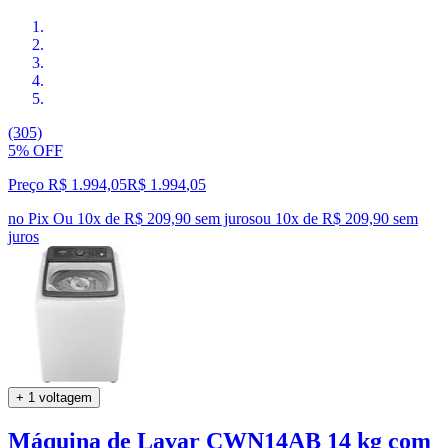
(305)
5% OFF
Preço R$ 1.994,05
R$
1.994
,
05
no Pix
Ou 10x de R$ 209,90 sem juros
ou
10
x de
R$ 209,90
sem
juros
+ 1 voltagem
Máquina de Lavar CWN14AB 14 kg com