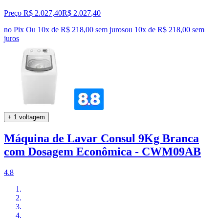
Preço R$ 2.027,40
R$
2.027
,
40
no Pix
Ou 10x de R$ 218,00 sem juros
ou
10
x de
R$ 218,00
sem
juros
+ 1 voltagem
Máquina de Lavar Consul 9Kg Branca
com Dosagem Econômica - CWM09AB
4.8