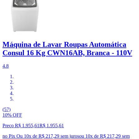
Máquina de Lavar Roupas Automática
Consul 16 Kg CWN16AB, Branca - 110V
4.8
(57)
10% OFF
Preço R$ 1.955,61
R$
1.955
,
61
no Pix
Ou 10x de R$ 217,29 sem juros
ou
10
x de
R$ 217,29
sem