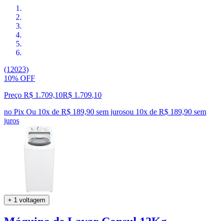
(12023)
10% OFF
Preço R$ 1.709,10
R$
1.709
,
10
no Pix
Ou 10x de R$ 189,90 sem juros
ou
10
x de
R$ 189,90
sem
juros
+ 1 voltagem