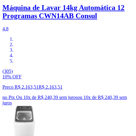
Máquina de Lavar 14kg Automática 12
Programas CWN14AB Consul
4.8
(305)
10% OFF
Preço R$ 2.163,51
R$
2.163
,
51
no Pix
Ou 10x de R$ 240,39 sem juros
ou
10
x de
R$ 240,39
sem
juros