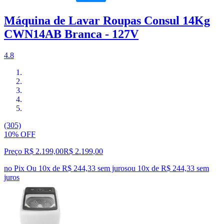
Máquina de Lavar Roupas Consul 14Kg
CWN14AB Branca - 127V
4.8
(305)
10% OFF
Preço R$ 2.199,00
R$
2.199
,
00
no Pix
Ou 10x de R$ 244,33 sem juros
ou
10
x de
R$ 244,33
sem
juros