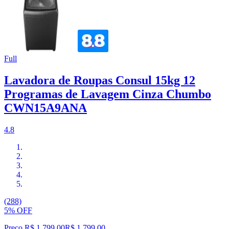
Full
Lavadora de Roupas Consul 15kg 12
Programas de Lavagem Cinza Chumbo
CWN15A9ANA
4.8
(288)
5% OFF
Preço R$ 1.799,00
R$
1.799
,
00