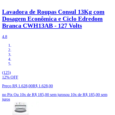
Lavadora de Roupas Consul 13Kg com
Dosagem Econômica e Ciclo Edredom
Branca CWH13AB - 127 Volts
4.8
(125)
12% OFF
Preço R$ 1.628,00
R$
1.628
,
00
no Pix
Ou 10x de R$ 185,00 sem juros
ou
10
x de
R$ 185,00
sem
juros