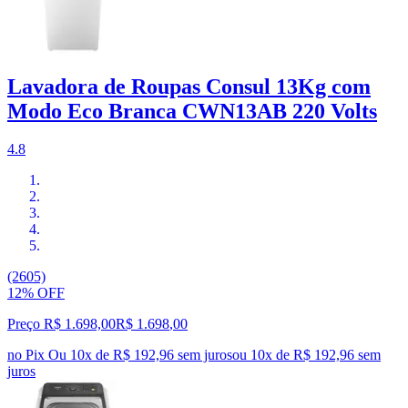
Lavadora de Roupas Consul 13Kg com
Modo Eco Branca CWN13AB 220 Volts
4.8
(2605)
12% OFF
Preço R$ 1.698,00
R$
1.698
,
00
no Pix
Ou 10x de R$ 192,96 sem juros
ou
10
x de
R$ 192,96
sem
juros