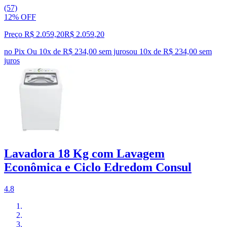
(57)
12% OFF
Preço R$ 2.059,20
R$
2.059
,
20
no Pix
Ou 10x de R$ 234,00 sem juros
ou
10
x de
R$ 234,00
sem
juros
Lavadora 18 Kg com Lavagem
Econômica e Ciclo Edredom Consul
4.8