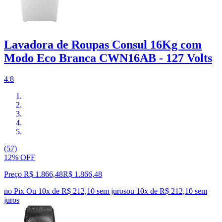
Lavadora de Roupas Consul 16Kg com
Modo Eco Branca CWN16AB - 127 Volts
4.8
(57)
12% OFF
Preço R$ 1.866,48
R$
1.866
,
48
no Pix
Ou 10x de R$ 212,10 sem juros
ou
10
x de
R$ 212,10
sem
juros