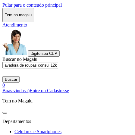
Pular para o conteudo principal
Tem no magalu
Atendimento
Digite seu CEP
Buscar no Magalu
Buscar
0
Boas vindas :)
Entre ou Cadastre-se
Tem no Magalu
Departamentos
Celulares e Smartphones