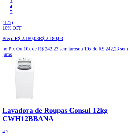
(125)
10% OFF
Preço R$ 2.180,03
R$
2.180
,
03
no Pix
Ou 10x de R$ 242,23 sem juros
ou
10
x de
R$ 242,23
sem
juros
Lavadora de Roupas Consul 12kg
CWH12BBANA
4.7