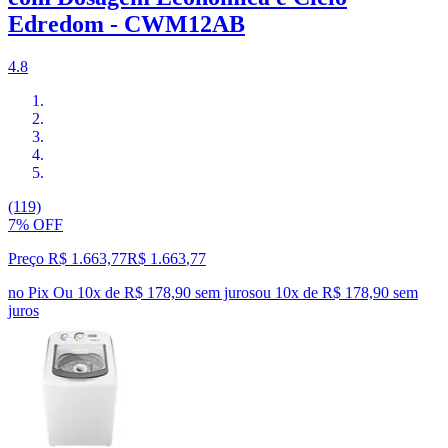
Edredom - CWM12AB
4.8
(119)
7% OFF
Preço R$ 1.663,77
R$
1.663
,
77
no Pix
Ou 10x de R$ 178,90 sem juros
ou
10
x de
R$ 178,90
sem
juros