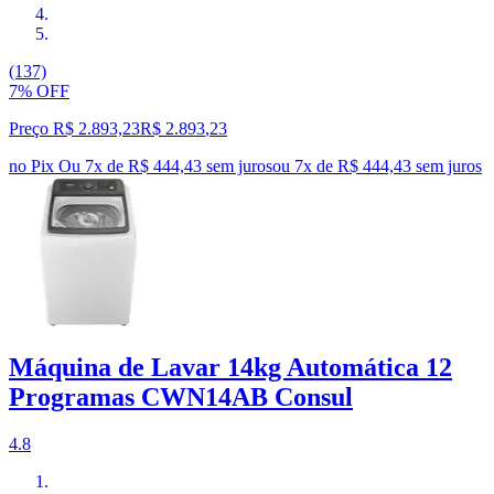
(137)
7% OFF
Preço R$ 2.893,23
R$
2.893
,
23
no Pix
Ou 7x de R$ 444,43 sem juros
ou
7
x de
R$ 444,43
sem juros
Máquina de Lavar 14kg Automática 12
Programas CWN14AB Consul
4.8