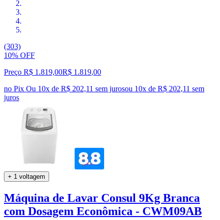
(303)
10% OFF
Preço R$ 1.819,00
R$
1.819
,
00
no Pix
Ou 10x de R$ 202,11 sem juros
ou
10
x de
R$ 202,11
sem
juros
+ 1 voltagem
Máquina de Lavar Consul 9Kg Branca
com Dosagem Econômica - CWM09AB