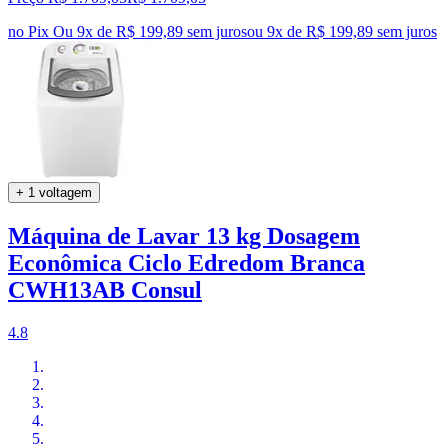
no Pix
Ou 9x de R$ 199,89 sem juros
ou
9
x de
R$ 199,89
sem juros
+ 1 voltagem
Máquina de Lavar 13 kg Dosagem
Econômica Ciclo Edredom Branca
CWH13AB Consul
4.8