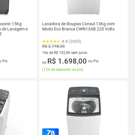
asonic 15Kg
Lavadora de Roupas Consul 13Kg com
s de Lavagem e
Modo Eco Branca CWN13AB 220 Volts
T
4.8 (2605)
R$ 2.748,00
10x de R$ 192,96 sem juros
s
10 vez de R$ 192,96 sem juros
R$ 1.698,00
o Pix
no Pix
ou
(
12% de desconto no pix
)