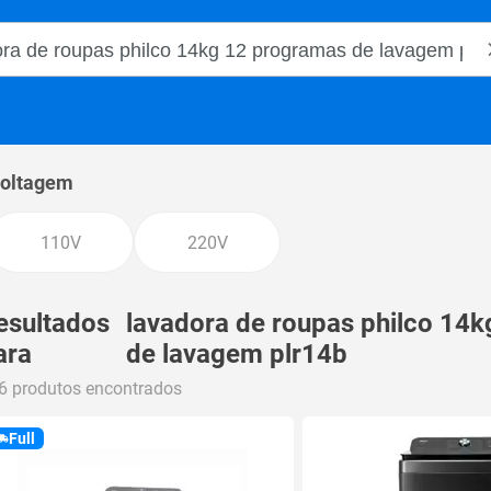
o Magalu
oltagem
110V
220V
esultados
lavadora de roupas philco 14
ara
de lavagem plr14b
6 produtos encontrados
Full