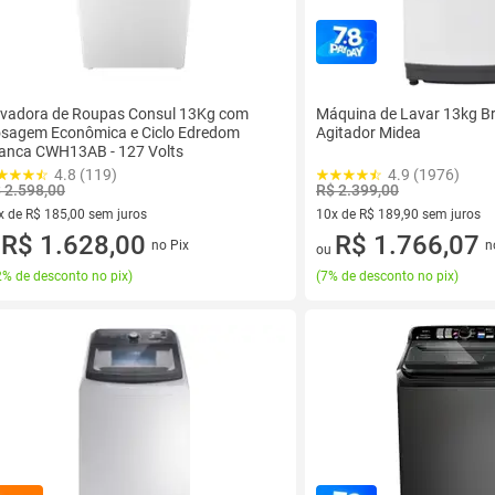
vadora de Roupas Consul 13Kg com
Máquina de Lavar 13kg B
sagem Econômica e Ciclo Edredom
Agitador Midea
anca CWH13AB - 127 Volts
4.8 (119)
4.9 (1976)
 2.598,00
R$ 2.399,00
x de R$ 185,00 sem juros
10x de R$ 189,90 sem juros
vez de R$ 185,00 sem juros
R$ 1.628,00
10 vez de R$ 189,90 sem juro
R$ 1.766,07
no Pix
n
u
ou
% de desconto no pix
)
(
7% de desconto no pix
)