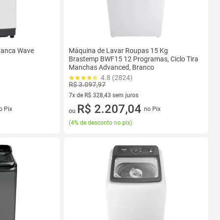
ranca Wave
Máquina de Lavar Roupas 15 Kg
Brastemp BWF15 12 Programas, Ciclo Tira
Manchas Advanced, Branco
4.8 (2824)
R$ 3.097,97
7x de R$ 328,43 sem juros
s
7 vez de R$ 328,43 sem juros
R$ 2.207,04
o Pix
no Pix
ou
(
4% de desconto no pix
)