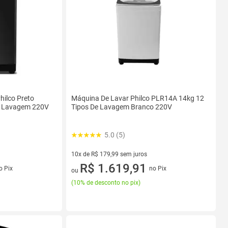
hilco Preto
Máquina De Lavar Philco PLR14A 14kg 12
e Lavagem 220V
Tipos De Lavagem Branco 220V
5.0 (5)
10x de R$ 179,99 sem juros
s
10 vez de R$ 179,99 sem juros
R$ 1.619,91
o Pix
no Pix
ou
(
10% de desconto no pix
)