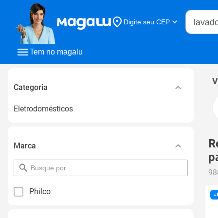
Buscar n
Digite seu CEP
Buscar
Tem no magalu
V
Categoria
Eletrodomésticos
R
Marca
p
pesquisar
98
por
filtro
Philco