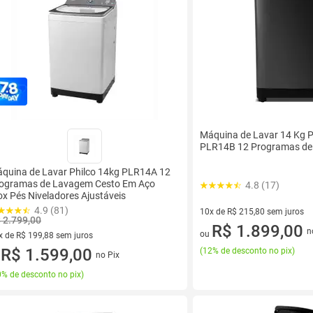
Máquina de Lavar 14 Kg P
PLR14B 12 Programas d
quina de Lavar Philco 14kg PLR14A 12
ogramas de Lavagem Cesto Em Aço
4.8 (17)
ox Pés Niveladores Ajustáveis
4.9 (81)
10x de R$ 215,80 sem juros
 2.799,00
10 vez de R$ 215,80 sem juro
R$ 1.899,00
n
ou
x de R$ 199,88 sem juros
vez de R$ 199,88 sem juros
R$ 1.599,00
(
12% de desconto no pix
)
no Pix
u
% de desconto no pix
)