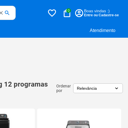
0
Boas vindas :)
Entre ou Cadastre-se
Atendimento
kg 12 programas
Ordenar
por