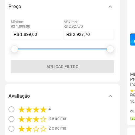
Preço
Mínimo:
Máximo:
R$ 1.899,00
R$ 2.927,70
APLICAR FILTRO
Má
Pr
In
R$
Avaliação
10
10 
4
o
3 e acima
(
20
2 e acima