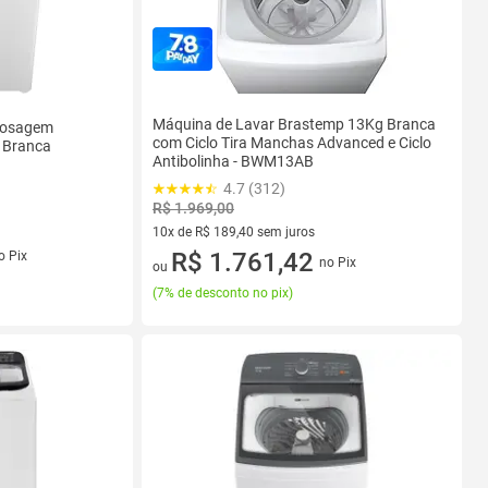
Máquina de Lavar Brastemp 13Kg Branca
Dosagem
com Ciclo Tira Manchas Advanced e Ciclo
 Branca
Antibolinha - BWM13AB
4.7 (312)
R$ 1.969,00
10x de R$ 189,40 sem juros
s
10 vez de R$ 189,40 sem juros
R$ 1.761,42
o Pix
no Pix
ou
(
7% de desconto no pix
)