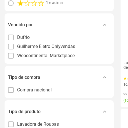
1 e acima
Vendido por
Dufrio
Guilherme Eletro Onlyvendas
Webcontinental Marketplace
La
de
Tipo de compra
10
Compra nacional
10 
o
(
10
Tipo de produto
Lavadora de Roupas