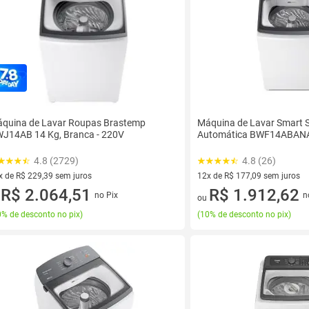
quina de Lavar Roupas Brastemp
Máquina de Lavar Smart 
J14AB 14 Kg, Branca - 220V
Automática BWF14ABANA
4.8 (2729)
4.8 (26)
x de R$ 229,39 sem juros
12x de R$ 177,09 sem juros
vez de R$ 229,39 sem juros
R$ 2.064,51
12 vez de R$ 177,09 sem juro
R$ 1.912,62
no Pix
n
u
ou
% de desconto no pix
)
(
10% de desconto no pix
)