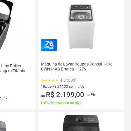
Máquina de Lavar Roupas Consul 14Kg
Inox Philco
CWN14AB Branca - 127V
vagem Titânio
4.8 (300)
10x de R$ 244,33 sem juros
10 vez de R$ 244,33 sem juros
R$ 2.199,00
no Pix
ou
s
o Pix
(
10% de desconto no pix
)