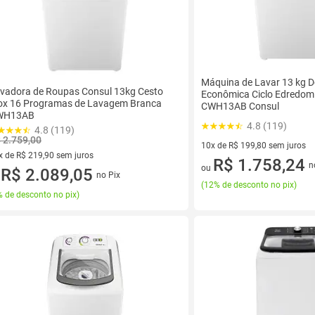
Máquina de Lavar 13 kg 
vadora de Roupas Consul 13kg Cesto
Econômica Ciclo Edredom
ox 16 Programas de Lavagem Branca
CWH13AB Consul
WH13AB
4.8 (119)
4.8 (119)
 2.759,00
10x de R$ 199,80 sem juros
x de R$ 219,90 sem juros
10 vez de R$ 199,80 sem juro
R$ 1.758,24
n
ou
vez de R$ 219,90 sem juros
R$ 2.089,05
no Pix
u
(
12% de desconto no pix
)
 de desconto no pix
)