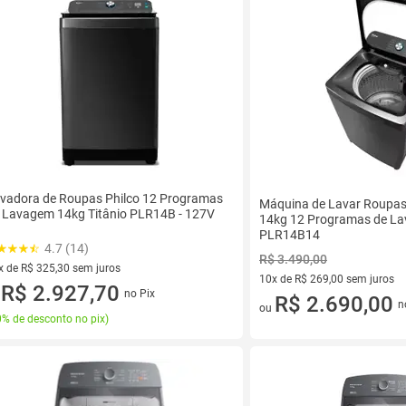
vadora de Roupas Philco 12 Programas
Máquina de Lavar Roupas 
 Lavagem 14kg Titânio PLR14B - 127V
14kg 12 Programas de La
PLR14B14
4.7 (14)
R$ 3.490,00
x de R$ 325,30 sem juros
10x de R$ 269,00 sem juros
vez de R$ 325,30 sem juros
R$ 2.927,70
no Pix
u
10 vez de R$ 269,00 sem juro
R$ 2.690,00
n
ou
% de desconto no pix
)