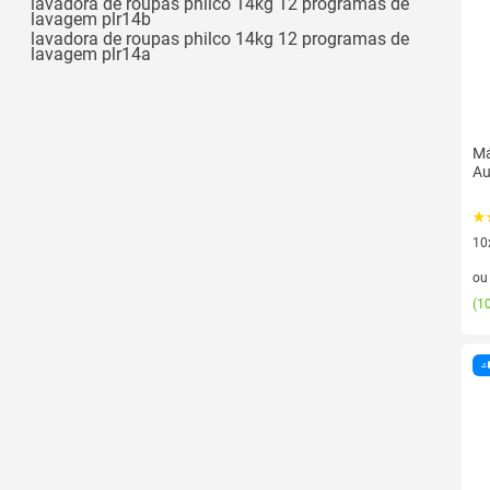
lavadora de roupas philco 14kg 12 programas de
lavagem plr14b
lavadora de roupas philco 14kg 12 programas de
lavagem plr14a
Má
Au
10
10 
o
(
10