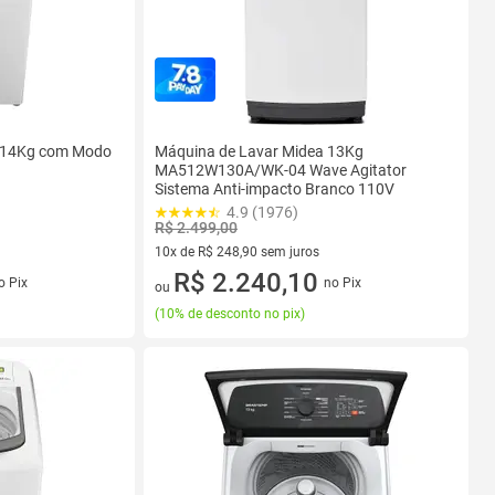
l 14Kg com Modo
Máquina de Lavar Midea 13Kg
MA512W130A/WK-04 Wave Agitator
Sistema Anti-impacto Branco 110V
4.9 (1976)
R$ 2.499,00
10x de R$ 248,90 sem juros
s
10 vez de R$ 248,90 sem juros
R$ 2.240,10
o Pix
no Pix
ou
(
10% de desconto no pix
)