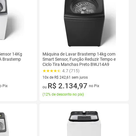
Sensor 14Kg
Máquina de Lavar Brastemp 14kg com
 Brastemp
Smart Sensor, Função Reduzir Tempo e
Ciclo Tira Manchas Preto BWJ14A9
4.7 (715)
10x de R$ 242,61 sem juros
s
10 vez de R$ 242,61 sem juros
R$ 2.134,97
o Pix
no Pix
ou
(
12% de desconto no pix
)