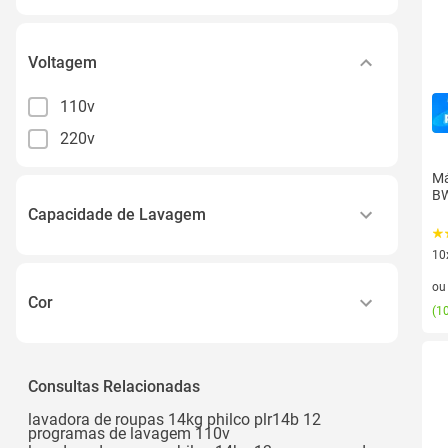
Voltagem
110v
220v
Má
BW
Capacidade de Lavagem
10
14kg a 15kg
10 
o
Cor
(
10
Titânio
Consultas Relacionadas
lavadora de roupas 14kg philco plr14b 12
programas de lavagem 110v