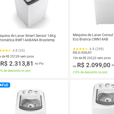
Máquina de Lavar Consu
quina de Lavar Smart Sensor 14Kg
Eco Branca CWN14AB
tomática BWF14ABANA Brastemp
4.8 (298)
4.8 (26)
R$ 2.425,51
x de R$ 257,09 sem juros
10x de R$ 233,22 sem juros
vez de R$ 257,09 sem juros
R$ 2.313,81
10 vez de R$ 233,22 sem juro
R$ 2.099,00
no Pix
u
n
ou
% de desconto no pix
)
(
10% de desconto no pix
)
Full