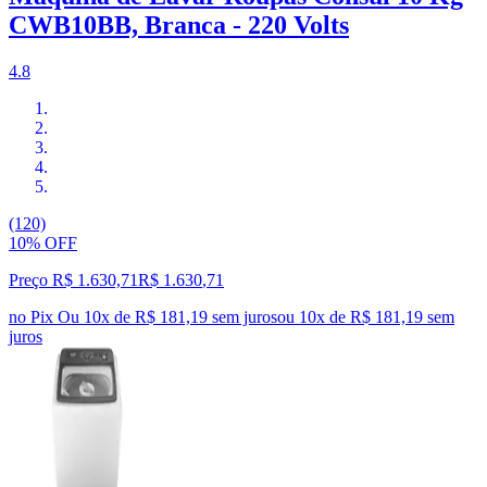
CWB10BB, Branca - 220 Volts
4.8
(120)
10% OFF
Preço R$ 1.630,71
R$
1.630
,
71
no Pix
Ou 10x de R$ 181,19 sem juros
ou
10
x de
R$ 181,19
sem
juros