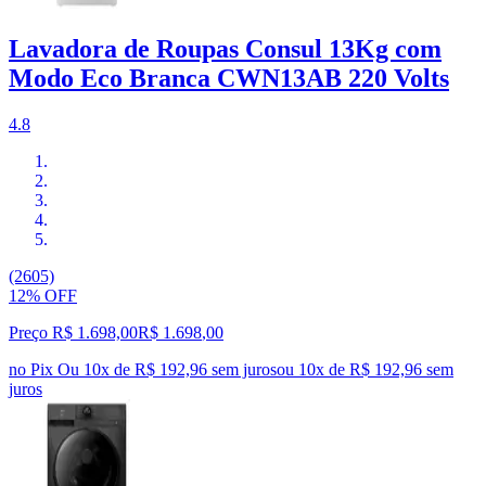
Lavadora de Roupas Consul 13Kg com
Modo Eco Branca CWN13AB 220 Volts
4.8
(2605)
12% OFF
Preço R$ 1.698,00
R$
1.698
,
00
no Pix
Ou 10x de R$ 192,96 sem juros
ou
10
x de
R$ 192,96
sem
juros