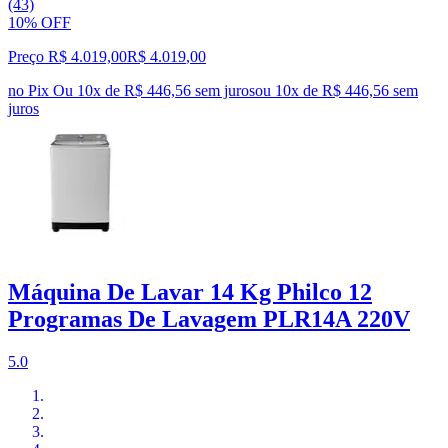
(43)
10% OFF
Preço R$ 4.019,00
R$
4.019
,
00
no Pix
Ou 10x de R$ 446,56 sem juros
ou
10
x de
R$ 446,56
sem
juros
Máquina De Lavar 14 Kg Philco 12
Programas De Lavagem PLR14A 220V
5.0