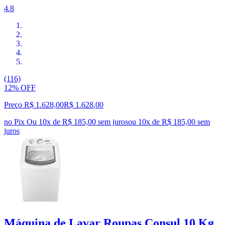
4.8
(116)
12% OFF
Preço R$ 1.628,00
R$
1.628
,
00
no Pix
Ou 10x de R$ 185,00 sem juros
ou
10
x de
R$ 185,00
sem
juros
Máquina de Lavar Roupas Consul 10 Kg