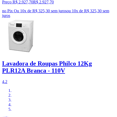
Preço R$ 2.927,70
R$
2.927
,
70
no Pix
Ou 10x de R$ 325,30 sem juros
ou
10
x de
R$ 325,30
sem
juros
Lavadora de Roupas Philco 12Kg
PLR12A Branca - 110V
4.2