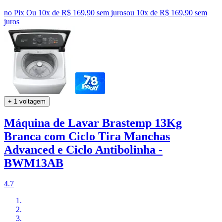
no Pix
Ou 10x de R$ 169,90 sem juros
ou
10
x de
R$ 169,90
sem
juros
+ 1 voltagem
Máquina de Lavar Brastemp 13Kg
Branca com Ciclo Tira Manchas
Advanced e Ciclo Antibolinha -
BWM13AB
4.7