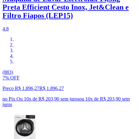
Preta Efficient Cesto Inox, Jet&Clean e
Filtro Fiapos (LEP15)
4.8
(883)
7% OFF
Preço R$ 1.896,27
R$
1.896
,
27
no Pix
Ou 10x de R$ 203,90 sem juros
ou
10
x de
R$ 203,90
sem
juros