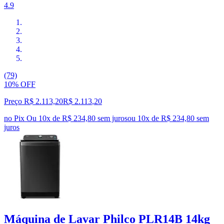
4.9
(79)
10% OFF
Preço R$ 2.113,20
R$
2.113
,
20
no Pix
Ou 10x de R$ 234,80 sem juros
ou
10
x de
R$ 234,80
sem
juros
Máquina de Lavar Philco PLR14B 14kg