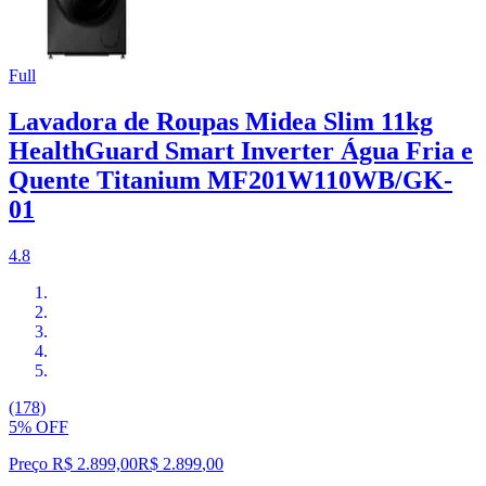
Full
Lavadora de Roupas Midea Slim 11kg
HealthGuard Smart Inverter Água Fria e
Quente Titanium MF201W110WB/GK-
01
4.8
(178)
5% OFF
Preço R$ 2.899,00
R$
2.899
,
00