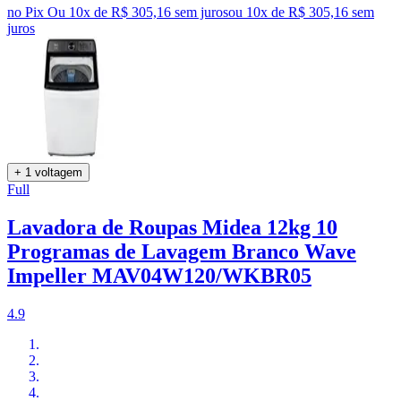
no Pix
Ou 10x de R$ 305,16 sem juros
ou
10
x de
R$ 305,16
sem
juros
+ 1 voltagem
Full
Lavadora de Roupas Midea 12kg 10
Programas de Lavagem Branco Wave
Impeller MAV04W120/WKBR05
4.9