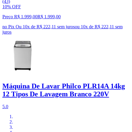
(43)
10% OFF
Preço R$ 1.999,00
R$
1.999
,
00
no Pix
Ou 10x de R$ 222,11 sem juros
ou
10
x de
R$ 222,11
sem
juros
Máquina De Lavar Philco PLR14A 14kg
12 Tipos De Lavagem Branco 220V
5.0