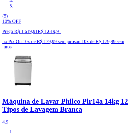
(5)
10% OFF
Preço R$ 1.619,91
R$
1.619
,
91
no Pix
Ou 10x de R$ 179,99 sem juros
ou
10
x de
R$ 179,99
sem
juros
Máquina de Lavar Philco Plr14a 14kg 12
Tipos de Lavagem Branca
4.9