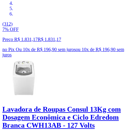
(312)
7% OFF
Preço R$ 1.831,17
R$
1.831
,
17
no Pix
Ou 10x de R$ 196,90 sem juros
ou
10
x de
R$ 196,90
sem
juros
Lavadora de Roupas Consul 13Kg com
Dosagem Econômica e Ciclo Edredom
Branca CWH13AB - 127 Volts