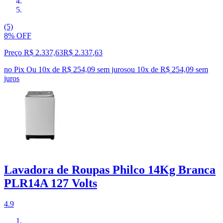
(5)
8% OFF
Preço R$ 2.337,63
R$
2.337
,
63
no Pix
Ou 10x de R$ 254,09 sem juros
ou
10
x de
R$ 254,09
sem
juros
Lavadora de Roupas Philco 14Kg Branca
PLR14A 127 Volts
4.9