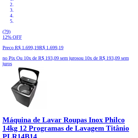
(79)
12% OFF
Preço R$ 1.699,19
R$
1.699
,
19
no Pix
Ou 10x de R$ 193,09 sem juros
ou
10
x de
R$ 193,09
sem
juros
Máquina de Lavar Roupas Inox Philco
14kg 12 Programas de Lavagem Titânio
PLR14B14