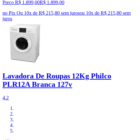
Preço R$ 1.899,00
R$
1.899
,
00
no Pix
Ou 10x de R$ 215,80 sem juros
ou
10
x de
R$ 215,80
sem
juros
Lavadora De Roupas 12Kg Philco
PLR12A Branca 127v
4.2