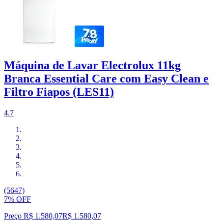
Máquina de Lavar Electrolux 11kg
Branca Essential Care com Easy Clean e
Filtro Fiapos (LES11)
4.7
(5647)
7% OFF
Preço R$ 1.580,07
R$
1.580
,
07