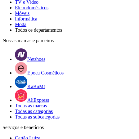
TV e Vídeo
Eletrodomésticos
Móveis
Informática
Moda
Todos os departamentos
Nossas marcas e parceiros
Netshoes
Epoca Cosméticos
KaBuM!
AliExpress
Todas as marcas
Todas as categorias
Todas as subcategorias
Serviços e benefícios
Cartão Luiza