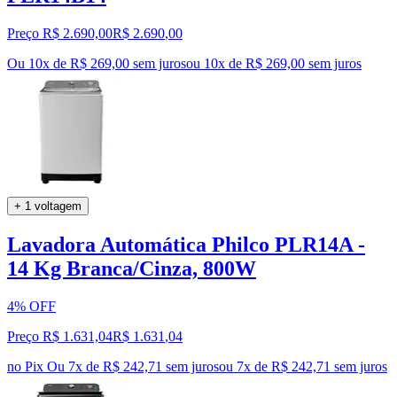
Preço R$ 2.690,00
R$
2.690
,
00
Ou 10x de R$ 269,00 sem juros
ou
10
x de
R$ 269,00
sem juros
+ 1 voltagem
Lavadora Automática Philco PLR14A -
14 Kg Branca/Cinza, 800W
4% OFF
Preço R$ 1.631,04
R$
1.631
,
04
no Pix
Ou 7x de R$ 242,71 sem juros
ou
7
x de
R$ 242,71
sem juros