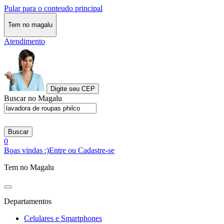
Pular para o conteudo principal
Tem no magalu
Atendimento
Digite seu CEP
Buscar no Magalu
Buscar
0
Boas vindas :)
Entre ou Cadastre-se
Tem no Magalu
Departamentos
Celulares e Smartphones