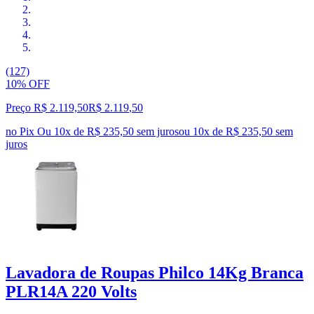
(127)
10% OFF
Preço R$ 2.119,50
R$
2.119
,
50
no Pix
Ou 10x de R$ 235,50 sem juros
ou
10
x de
R$ 235,50
sem
juros
Lavadora de Roupas Philco 14Kg Branca
PLR14A 220 Volts