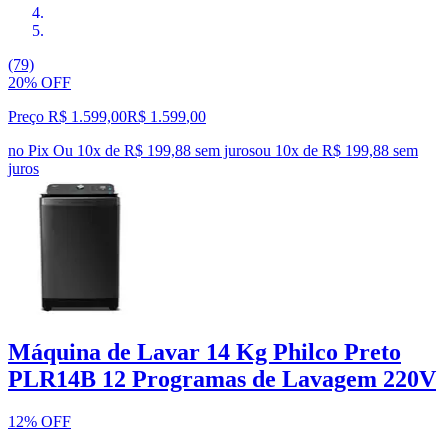
(79)
20% OFF
Preço R$ 1.599,00
R$
1.599
,
00
no Pix
Ou 10x de R$ 199,88 sem juros
ou
10
x de
R$ 199,88
sem
juros
Máquina de Lavar 14 Kg Philco Preto
PLR14B 12 Programas de Lavagem 220V
12% OFF