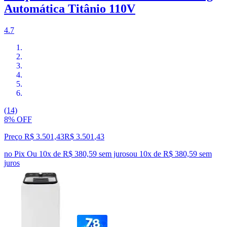
Automática Titânio 110V
4.7
(14)
8% OFF
Preço R$ 3.501,43
R$
3.501
,
43
no Pix
Ou 10x de R$ 380,59 sem juros
ou
10
x de
R$ 380,59
sem
juros