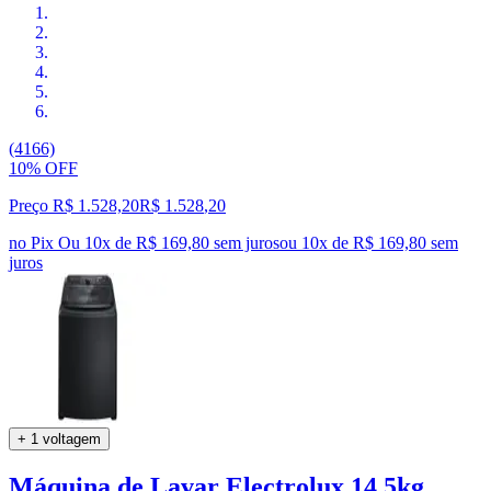
(4166)
10% OFF
Preço R$ 1.528,20
R$
1.528
,
20
no Pix
Ou 10x de R$ 169,80 sem juros
ou
10
x de
R$ 169,80
sem
juros
+ 1 voltagem
Máquina de Lavar Electrolux 14,5kg