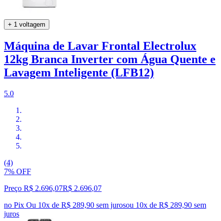
+ 1 voltagem
Máquina de Lavar Frontal Electrolux
12kg Branca Inverter com Água Quente e
Lavagem Inteligente (LFB12)
5.0
(4)
7% OFF
Preço R$ 2.696,07
R$
2.696
,
07
no Pix
Ou 10x de R$ 289,90 sem juros
ou
10
x de
R$ 289,90
sem
juros