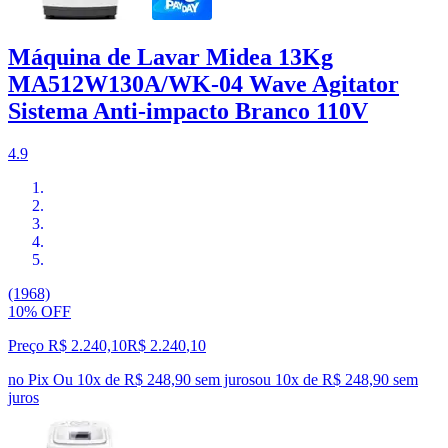
Máquina de Lavar Midea 13Kg
MA512W130A/WK-04 Wave Agitator
Sistema Anti-impacto Branco 110V
4.9
(1968)
10% OFF
Preço R$ 2.240,10
R$
2.240
,
10
no Pix
Ou 10x de R$ 248,90 sem juros
ou
10
x de
R$ 248,90
sem
juros