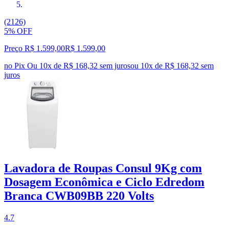
(2126)
5% OFF
Preço R$ 1.599,00
R$
1.599
,
00
no Pix
Ou 10x de R$ 168,32 sem juros
ou
10
x de
R$ 168,32
sem
juros
Lavadora de Roupas Consul 9Kg com
Dosagem Econômica e Ciclo Edredom
Branca CWB09BB 220 Volts
4.7