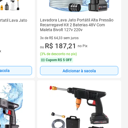
Lavadora Lava Jato Portátil Alta Pressão
tatil Lava Jato
Recarregavel Kit 2 Baterias 48V Com
Maleta Bivolt 127v 220v
3x de R$ 64,33 sem juros
3 vez de R$ 64,33 sem juros
R$ 187,21
no Pix
ou
x
(
3% de desconto no pix
)
Cupom
R$ 5 OFF
sacola
Adicionar à sacola