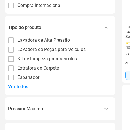
Compra internacional
La
Tipo de produto
fa
Se
Lavadora de Alta Pressão
R$
Lavadora de Peças para Veículos
2x
Kit de Limpeza para Veículos
2 v
o
Extratora de Carpete
Espanador
Ver todos
Pressão Máxima
870 Psi