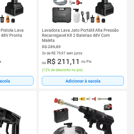
 Pistola Lava
Lavadora Lava Jato Portátil Alta Pressão
l 48V Pronta
Recarregavel Kit 2 Baterias 48V Com
Maleta
R$ 289,89
3x de R$ 79,97 sem juros
3 vez de R$ 79,97 sem juros
R$ 211,11
x
no Pix
ou
(
12% de desconto no pix
)
sacola
Adicionar à sacola