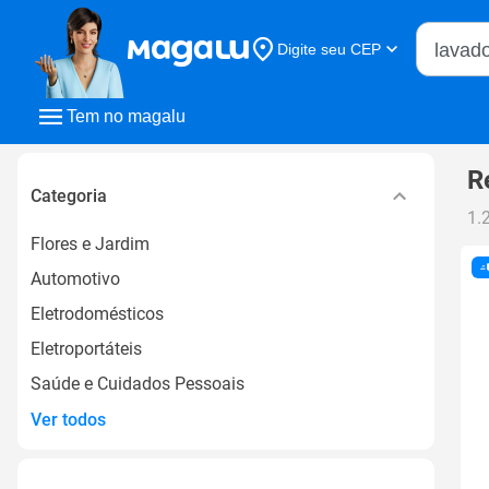
Buscar n
Digite seu CEP
Buscar
Tem no magalu
R
Categoria
1.
Flores e Jardim
Automotivo
Eletrodomésticos
Eletroportáteis
Saúde e Cuidados Pessoais
Ver todos