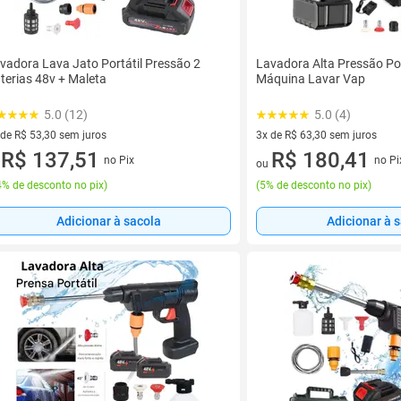
vadora Lava Jato Portátil Pressão 2
Lavadora Alta Pressão Por
terias 48v + Maleta
Máquina Lavar Vap
5.0 (12)
5.0 (4)
 de R$ 53,30 sem juros
3x de R$ 63,30 sem juros
ez de R$ 53,30 sem juros
R$ 137,51
3 vez de R$ 63,30 sem juros
R$ 180,41
no Pix
no Pi
u
ou
% de desconto no pix
)
(
5% de desconto no pix
)
Adicionar à sacola
Adicionar à 