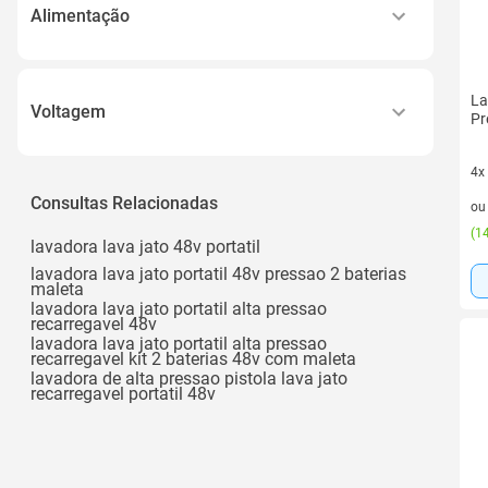
6-25 Bar / 32 Bar
Alimentação
32 Bar
Bateria de Lítio: 48v
Alto-médio-baixo
La
Alta Pressão
Voltagem
Pr
Ver todos
Bivolt
4x
4 v
Consultas Relacionadas
o
(
14
lavadora lava jato 48v portatil
lavadora lava jato portatil 48v pressao 2 baterias
maleta
lavadora lava jato portatil alta pressao
recarregavel 48v
lavadora lava jato portatil alta pressao
recarregavel kit 2 baterias 48v com maleta
lavadora de alta pressao pistola lava jato
recarregavel portatil 48v