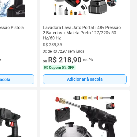
essão Pistola
Lavadora Lava Jato Portátil 48v Pressão
2 Baterias + Maleta Preto 127/220v 50
Hz/60 Hz
R$ 289,89
3x de R$ 72,97 sem juros
3 vez de R$ 72,97 sem juros
R$ 218,90
x
no Pix
ou
Cupom
5% OFF
Adicionar à sacola
sacola