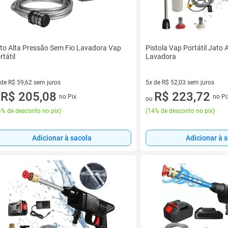
to Alta Pressão Sem Fio Lavadora Vap
Pistola Vap Portátil Jato 
rtátil
Lavadora
 de R$ 59,62 sem juros
5x de R$ 52,03 sem juros
ez de R$ 59,62 sem juros
R$ 205,08
5 vez de R$ 52,03 sem juros
R$ 223,72
no Pix
no Pi
u
ou
% de desconto no pix
)
(
14% de desconto no pix
)
Adicionar à sacola
Adicionar à 