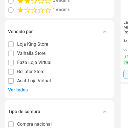
2 e acima
1 e acima
La
Ma
Vendido por
Re
3x
Loja King Store
3 v
o
Valhalla Store
(
3%
Faza Loja Virtual
Bellator Store
Asaf Loja Virtual
Ver todos
Tipo de compra
Compra nacional