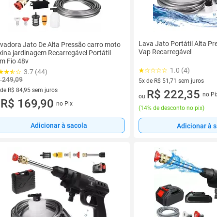
Lava Jato Portátil Alta Pr
vadora Jato De Alta Pressão carro moto
Vap Recarregável
xina jardinagem Recarregável Portátil
m Fio 48v
1.0 (4)
3.7 (44)
 249,09
5x de R$ 51,71 sem juros
 de R$ 84,95 sem juros
5 vez de R$ 51,71 sem juros
R$ 222,35
no Pi
ou
ez de R$ 84,95 sem juros
R$ 169,90
no Pix
u
(
14% de desconto no pix
)
Adicionar à sacola
Adicionar à 