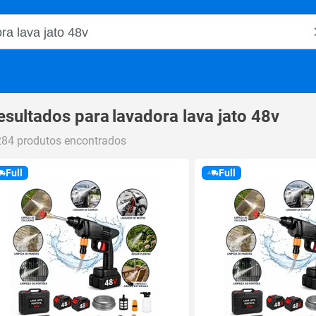
o Magalu
esultados para
lavadora lava jato 48v
284 produtos encontrados
Full
Full