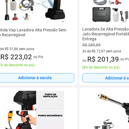
Lavadora De Alta Pressão
stola Vap Lavadora Alta Pressão Sem
Jato Recarregável Portáti
o Recarregável
Entrega
R$ 289,89
 de R$ 51,86 sem juros
3x de R$ 72,97 sem juros
ez de R$ 51,86 sem juros
R$ 223,02
no Pix
3 vez de R$ 72,97 sem juros
R$ 201,39
u
no Pi
ou
% de desconto no pix
)
(
8% de desconto no pix
)
Adicionar à sacola
Adicionar à 