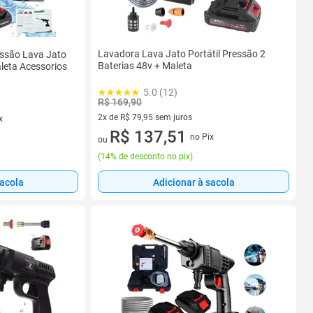
Lavadora Lava Jato Portátil Pressão 2
essão Lava Jato
Baterias 48v + Maleta
leta Acessorios
5.0 (12)
R$ 169,90
2x de R$ 79,95 sem juros
x
2 vez de R$ 79,95 sem juros
R$ 137,51
no Pix
ou
(
14% de desconto no pix
)
sacola
Adicionar à sacola