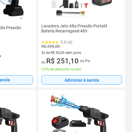
Lavadora Jato Alta Pressão Portatil
Alta Pressão
Bateria Recarregavel 48V
5.0 (4)
R$ 295,00
3x de R$ 93,00 sem juros
x
3 vez de R$ 93,00 sem juros
R$ 251,10
no Pix
ou
(
10% de desconto no pix
)
sacola
Adicionar à sacola