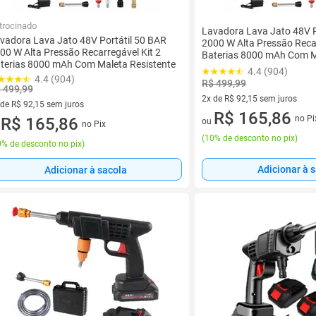
trocinado
Lavadora Lava Jato 48V P
vadora Lava Jato 48V Portátil 50 BAR
2000 W Alta Pressão Recar
00 W Alta Pressão Recarregável Kit 2
Baterias 8000 mAh Com M
terias 8000 mAh Com Maleta Resistente
4.4 (904)
4.4 (904)
R$ 499,99
 499,99
2x de R$ 92,15 sem juros
 de R$ 92,15 sem juros
2 vez de R$ 92,15 sem juros
R$ 165,86
no Pi
ez de R$ 92,15 sem juros
R$ 165,86
ou
no Pix
u
(
10% de desconto no pix
)
% de desconto no pix
)
Adicionar à 
Adicionar à sacola