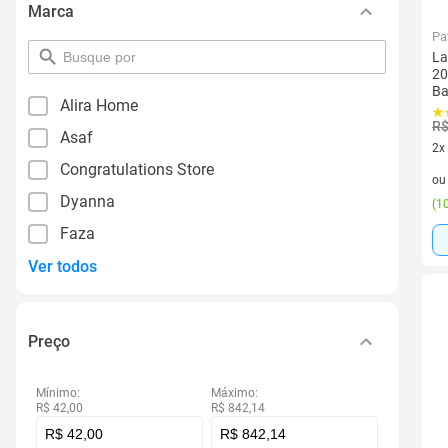
Marca
Pa
pesquisar
La
por
20
filtro
Ba
Alira Home
R$
Asaf
2x
Congratulations Store
2 v
o
Dyanna
(
10
Faza
Ver todos
Preço
Mínimo:
Máximo:
R$ 42,00
R$ 842,14