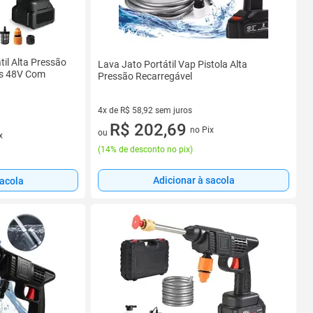
il Alta Pressão
Lava Jato Portátil Vap Pistola Alta
ias 48V Com
Pressão Recarregável
4x de R$ 58,92 sem juros
4 vez de R$ 58,92 sem juros
R$ 202,69
no Pix
ou
x
(
14% de desconto no pix
)
Adicionar à sacola
sacola