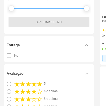
La
Ba
APLICAR FILTRO
3x
3 v
o
Entrega
(
14
Full
Avaliação
5
4 e acima
3 e acima