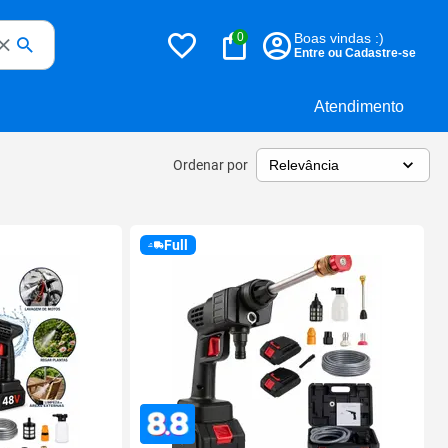
0
Boas vindas :)
Entre ou Cadastre-se
Atendimento
Ordenar por
Full