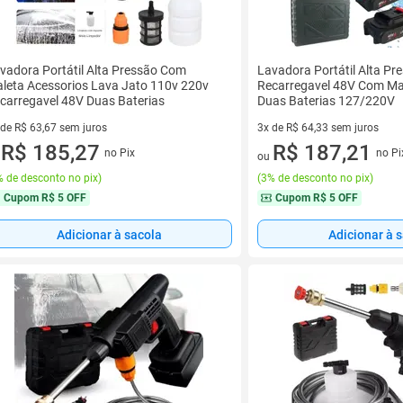
vadora Portátil Alta Pressão Com
Lavadora Portátil Alta Pr
leta Acessorios Lava Jato 110v 220v
Recarregavel 48V Com Ma
carregavel 48V Duas Baterias
Duas Baterias 127/220V
 de R$ 63,67 sem juros
3x de R$ 64,33 sem juros
ez de R$ 63,67 sem juros
R$ 185,27
3 vez de R$ 64,33 sem juros
R$ 187,21
no Pix
no Pi
u
ou
 de desconto no pix
)
(
3% de desconto no pix
)
Cupom
R$ 5 OFF
Cupom
R$ 5 OFF
Adicionar à sacola
Adicionar à 