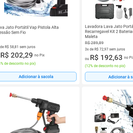
Lavadora Lava Jato Portát
va Jato Portátil Vap Pistola Alta
Recarregavel Kit 2 Bater
essão Sem Fio
Maleta
R$ 289,89
 de R$ 58,81 sem juros
3x de R$ 72,97 sem juros
ez de R$ 58,81 sem juros
R$ 202,29
no Pix
3 vez de R$ 72,97 sem juros
R$ 192,63
u
no Pi
ou
% de desconto no pix
)
(
12% de desconto no pix
)
Adicionar à sacola
Adicionar à 