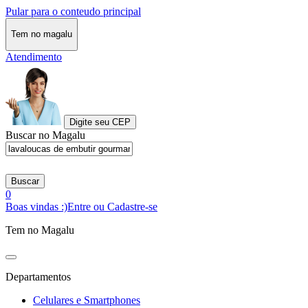
Pular para o conteudo principal
Tem no magalu
Atendimento
Digite seu CEP
Buscar no Magalu
Buscar
0
Boas vindas :)
Entre ou Cadastre-se
Tem no Magalu
Departamentos
Celulares e Smartphones