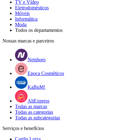
TV e Vídeo
Eletrodomésticos
Móveis
Informática
Moda
Todos os departamentos
Nossas marcas e parceiros
Netshoes
Epoca Cosméticos
KaBuM!
AliExpress
Todas as marcas
Todas as categorias
Todas as subcategorias
Serviços e benefícios
Cartão Luiza