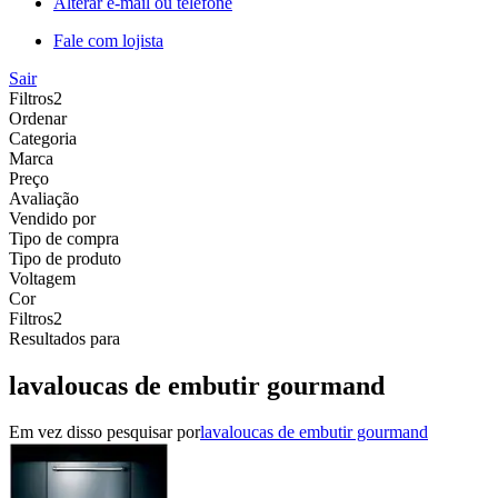
Alterar e-mail ou telefone
Fale com lojista
Sair
Filtros
2
Ordenar
Categoria
Marca
Preço
Avaliação
Vendido por
Tipo de compra
Tipo de produto
Voltagem
Cor
Filtros
2
Resultados para
lavaloucas de embutir gourmand
Em vez disso pesquisar por
lavaloucas de embutir gourmand