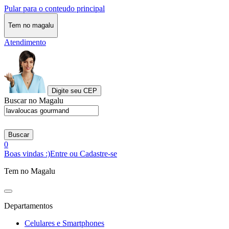
Pular para o conteudo principal
Tem no magalu
Atendimento
Digite seu CEP
Buscar no Magalu
Buscar
0
Boas vindas :)
Entre ou Cadastre-se
Tem no Magalu
Departamentos
Celulares e Smartphones