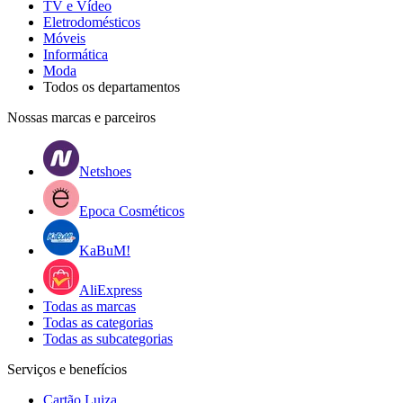
TV e Vídeo
Eletrodomésticos
Móveis
Informática
Moda
Todos os departamentos
Nossas marcas e parceiros
Netshoes
Epoca Cosméticos
KaBuM!
AliExpress
Todas as marcas
Todas as categorias
Todas as subcategorias
Serviços e benefícios
Cartão Luiza