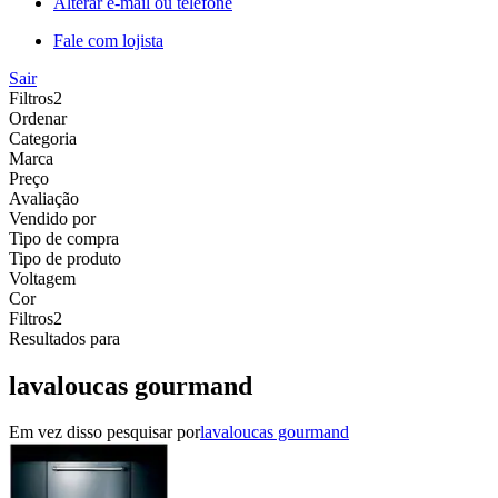
Alterar e-mail ou telefone
Fale com lojista
Sair
Filtros
2
Ordenar
Categoria
Marca
Preço
Avaliação
Vendido por
Tipo de compra
Tipo de produto
Voltagem
Cor
Filtros
2
Resultados para
lavaloucas gourmand
Em vez disso pesquisar por
lavaloucas gourmand