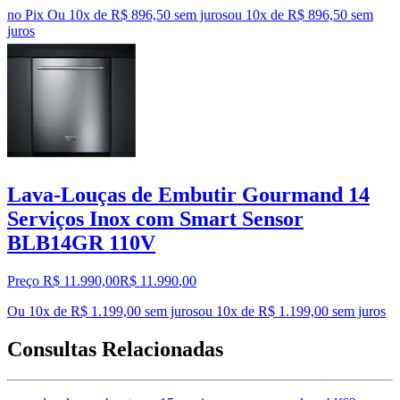
no Pix
Ou 10x de R$ 896,50 sem juros
ou
10
x de
R$ 896,50
sem
juros
Lava-Louças de Embutir Gourmand 14
Serviços Inox com Smart Sensor
BLB14GR 110V
Preço R$ 11.990,00
R$
11.990
,
00
Ou 10x de R$ 1.199,00 sem juros
ou
10
x de
R$ 1.199,00
sem juros
Consultas Relacionadas