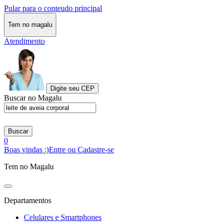
Pular para o conteudo principal
Tem no magalu
Atendimento
Digite seu CEP
Buscar no Magalu
Buscar
0
Boas vindas :)
Entre ou Cadastre-se
Tem no Magalu
Departamentos
Celulares e Smartphones