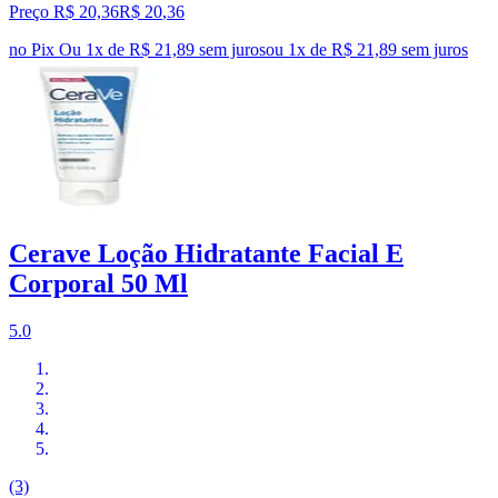
Preço R$ 20,36
R$
20
,
36
no Pix
Ou 1x de R$ 21,89 sem juros
ou
1
x de
R$ 21,89
sem juros
Cerave Loção Hidratante Facial E
Corporal 50 Ml
5.0
(3)