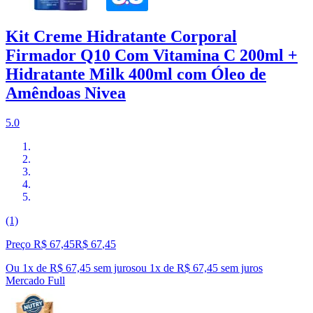
Kit Creme Hidratante Corporal
Firmador Q10 Com Vitamina C 200ml +
Hidratante Milk 400ml com Óleo de
Amêndoas Nivea
5.0
(1)
Preço R$ 67,45
R$
67
,
45
Ou 1x de R$ 67,45 sem juros
ou
1
x de
R$ 67,45
sem juros
Mercado Full