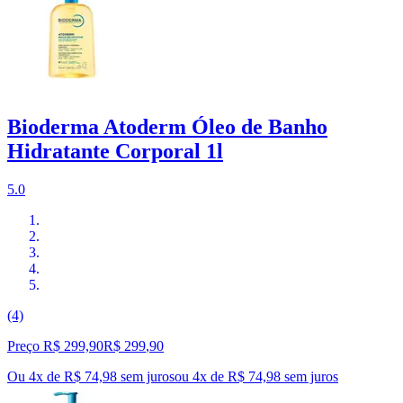
Bioderma Atoderm Óleo de Banho
Hidratante Corporal 1l
5.0
(4)
Preço R$ 299,90
R$
299
,
90
Ou 4x de R$ 74,98 sem juros
ou
4
x de
R$ 74,98
sem juros