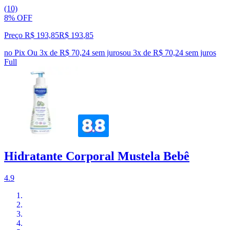
(10)
8% OFF
Preço R$ 193,85
R$
193
,
85
no Pix
Ou 3x de R$ 70,24 sem juros
ou
3
x de
R$ 70,24
sem juros
Full
Hidratante Corporal Mustela Bebê
4.9