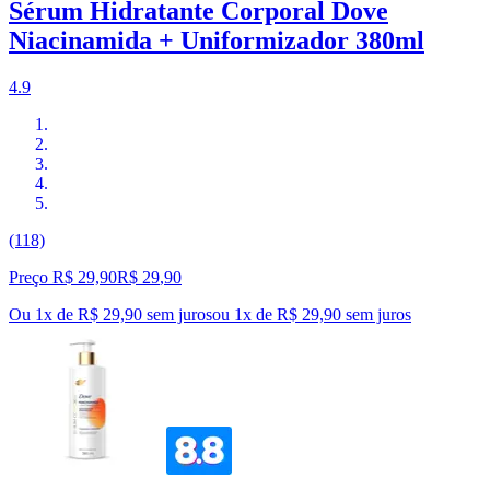
Sérum Hidratante Corporal Dove
Niacinamida + Uniformizador 380ml
4.9
(118)
Preço R$ 29,90
R$
29
,
90
Ou 1x de R$ 29,90 sem juros
ou
1
x de
R$ 29,90
sem juros