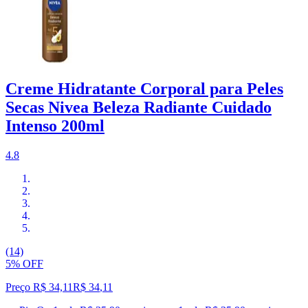
Creme Hidratante Corporal para Peles
Secas Nivea Beleza Radiante Cuidado
Intenso 200ml
4.8
(14)
5% OFF
Preço R$ 34,11
R$
34
,
11