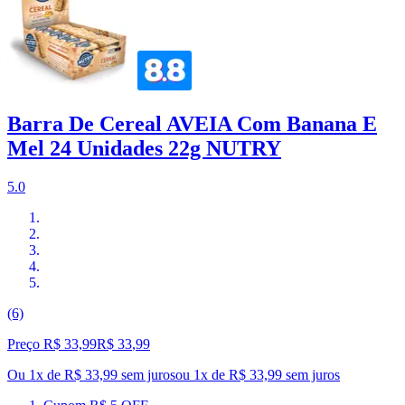
Barra De Cereal AVEIA Com Banana E
Mel 24 Unidades 22g NUTRY
5.0
(6)
Preço R$ 33,99
R$
33
,
99
Ou 1x de R$ 33,99 sem juros
ou
1
x de
R$ 33,99
sem juros