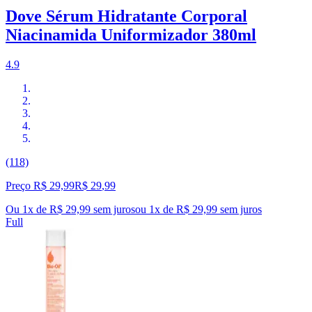
Dove Sérum Hidratante Corporal
Niacinamida Uniformizador 380ml
4.9
(118)
Preço R$ 29,99
R$
29
,
99
Ou 1x de R$ 29,99 sem juros
ou
1
x de
R$ 29,99
sem juros
Full