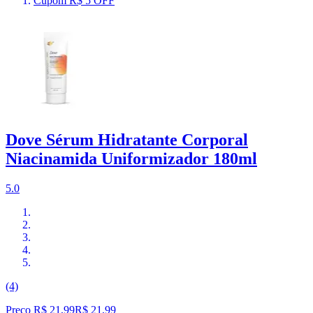
Cupom R$ 5 OFF
Dove Sérum Hidratante Corporal
Niacinamida Uniformizador 180ml
5.0
(4)
Preço R$ 21,99
R$
21
,
99