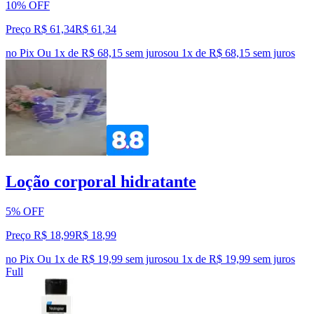
10% OFF
Preço R$ 61,34
R$
61
,
34
no Pix
Ou 1x de R$ 68,15 sem juros
ou
1
x de
R$ 68,15
sem juros
Loção corporal hidratante
5% OFF
Preço R$ 18,99
R$
18
,
99
no Pix
Ou 1x de R$ 19,99 sem juros
ou
1
x de
R$ 19,99
sem juros
Full