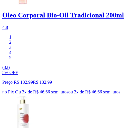
Óleo Corporal Bio-Oil Tradicional 200ml
4.8
(32)
5% OFF
Preço R$ 132,99
R$
132
,
99
no Pix
Ou 3x de R$ 46,66 sem juros
ou
3
x de
R$ 46,66
sem juros