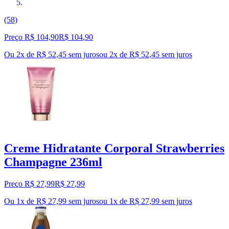
(58)
Preço R$ 104,90
R$
104
,
90
Ou 2x de R$ 52,45 sem juros
ou
2
x de
R$ 52,45
sem juros
Creme Hidratante Corporal Strawberries
Champagne 236ml
Preço R$ 27,99
R$
27
,
99
Ou 1x de R$ 27,99 sem juros
ou
1
x de
R$ 27,99
sem juros