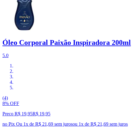
Óleo Corporal Paixão Inspiradora 200ml
5.0
(4)
8% OFF
Preço R$ 19,95
R$
19
,
95
no Pix
Ou 1x de R$ 21,69 sem juros
ou
1
x de
R$ 21,69
sem juros