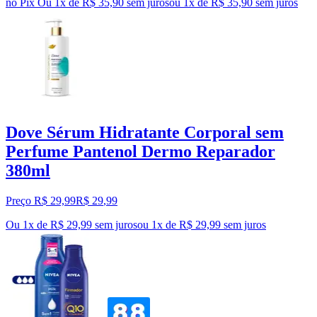
no Pix
Ou 1x de R$ 35,90 sem juros
ou
1
x de
R$ 35,90
sem juros
Dove Sérum Hidratante Corporal sem
Perfume Pantenol Dermo Reparador
380ml
Preço R$ 29,99
R$
29
,
99
Ou 1x de R$ 29,99 sem juros
ou
1
x de
R$ 29,99
sem juros