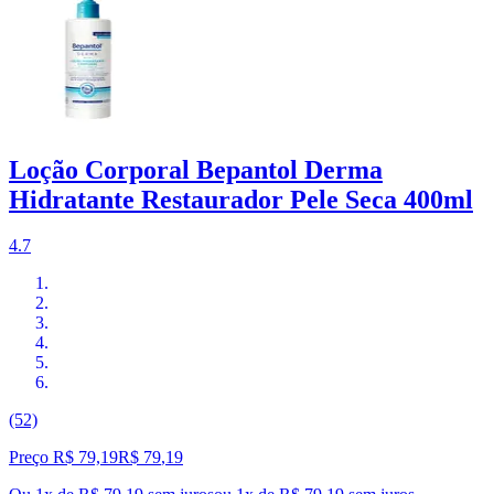
Loção Corporal Bepantol Derma
Hidratante Restaurador Pele Seca 400ml
4.7
(52)
Preço R$ 79,19
R$
79
,
19