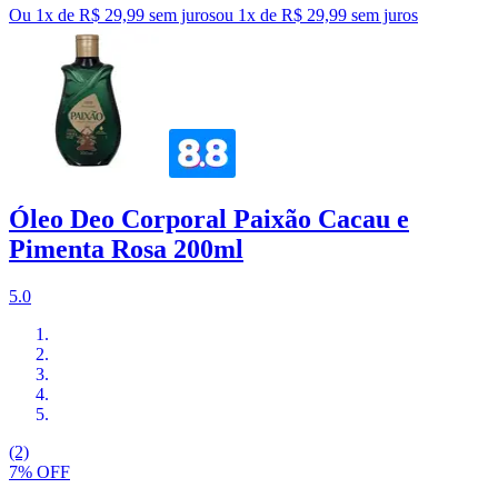
Ou 1x de R$ 29,99 sem juros
ou
1
x de
R$ 29,99
sem juros
Óleo Deo Corporal Paixão Cacau e
Pimenta Rosa 200ml
5.0
(2)
7% OFF