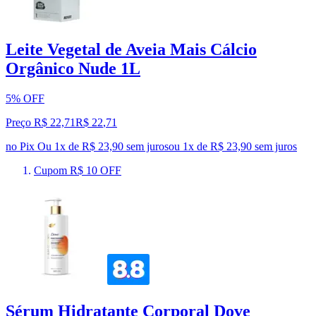
Leite Vegetal de Aveia Mais Cálcio
Orgânico Nude 1L
5% OFF
Preço R$ 22,71
R$
22
,
71
no Pix
Ou 1x de R$ 23,90 sem juros
ou
1
x de
R$ 23,90
sem juros
Cupom R$ 10 OFF
Sérum Hidratante Corporal Dove