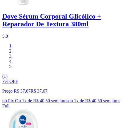
Dove Sérum Corporal Glicólico +
Reparador De Textura 380ml
5.0
(1)
7% OFF
Preço R$ 37,67
R$
37
,
67
no Pix
Ou 1x de R$ 40,50 sem juros
ou
1
x de
R$ 40,50
sem juros
Full