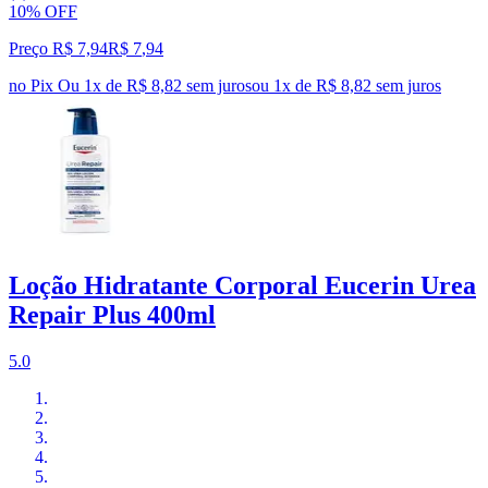
10% OFF
Preço R$ 7,94
R$
7
,
94
no Pix
Ou 1x de R$ 8,82 sem juros
ou
1
x de
R$ 8,82
sem juros
Loção Hidratante Corporal Eucerin Urea
Repair Plus 400ml
5.0