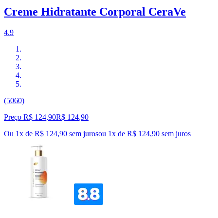
Creme Hidratante Corporal CeraVe
4.9
(5060)
Preço R$ 124,90
R$
124
,
90
Ou 1x de R$ 124,90 sem juros
ou
1
x de
R$ 124,90
sem juros