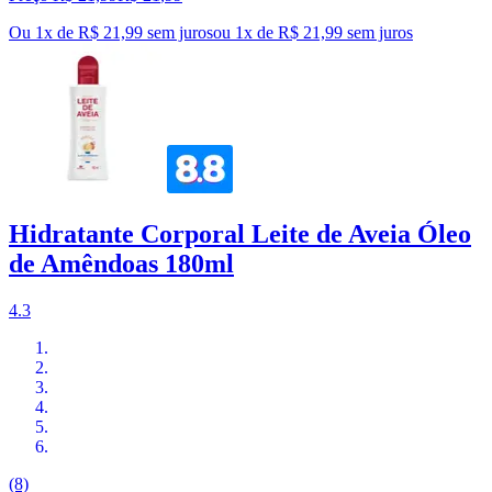
Ou 1x de R$ 21,99 sem juros
ou
1
x de
R$ 21,99
sem juros
Hidratante Corporal Leite de Aveia Óleo
de Amêndoas 180ml
4.3
(8)