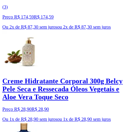
(3)
Preço R$ 174,59
R$
174
,
59
Ou 2x de R$ 87,30 sem juros
ou
2
x de
R$ 87,30
sem juros
Creme Hidratante Corporal 300g Belcy
Pele Seca e Ressecada Óleos Vegetais e
Aloe Vera Toque Seco
Preço R$ 28,90
R$
28
,
90
Ou 1x de R$ 28,90 sem juros
ou
1
x de
R$ 28,90
sem juros