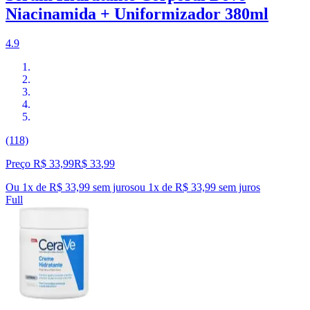
Niacinamida + Uniformizador 380ml
4.9
(118)
Preço R$ 33,99
R$
33
,
99
Ou 1x de R$ 33,99 sem juros
ou
1
x de
R$ 33,99
sem juros
Full