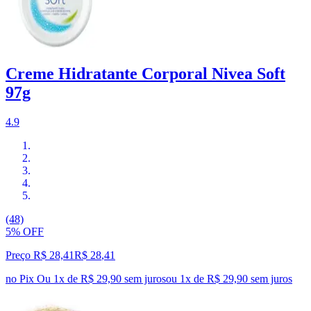
Creme Hidratante Corporal Nivea Soft
97g
4.9
(48)
5% OFF
Preço R$ 28,41
R$
28
,
41
no Pix
Ou 1x de R$ 29,90 sem juros
ou
1
x de
R$ 29,90
sem juros