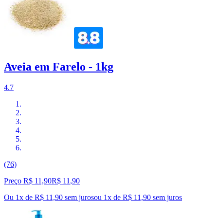
Aveia em Farelo - 1kg
4.7
(76)
Preço R$ 11,90
R$
11
,
90
Ou 1x de R$ 11,90 sem juros
ou
1
x de
R$ 11,90
sem juros