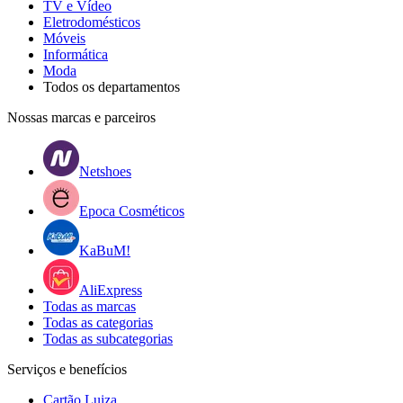
TV e Vídeo
Eletrodomésticos
Móveis
Informática
Moda
Todos os departamentos
Nossas marcas e parceiros
Netshoes
Epoca Cosméticos
KaBuM!
AliExpress
Todas as marcas
Todas as categorias
Todas as subcategorias
Serviços e benefícios
Cartão Luiza