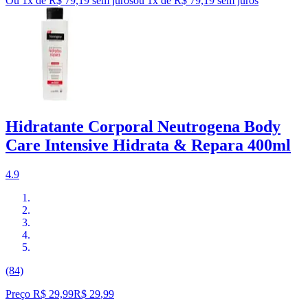
Ou 1x de R$ 79,19 sem juros
ou
1
x de
R$ 79,19
sem juros
Hidratante Corporal Neutrogena Body
Care Intensive Hidrata & Repara 400ml
4.9
(84)
Preço R$ 29,99
R$
29
,
99