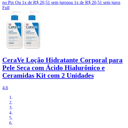
no Pix
Ou 1x de R$ 20,51 sem juros
ou
1
x de
R$ 20,51
sem juros
Full
CeraVe Loção Hidratante Corporal para
Pele Seca com Ácido Hialurônico e
Ceramidas Kit com 2 Unidades
4.6