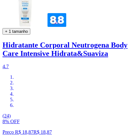
+ 1 tamanho
Hidratante Corporal Neutrogena Body
Care Intensive Hidrata&Suaviza
4.7
(24)
8% OFF
Preço R$ 18,87
R$
18
,
87