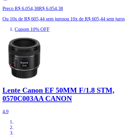
Preço R$ 6.054,38
R$
6.054
,
38
Ou 10x de R$ 605,44 sem juros
ou
10
x de
R$ 605,44
sem juros
Cupom 10% OFF
Lente Canon EF 50MM F/1.8 STM,
0570C003AA CANON
4.9