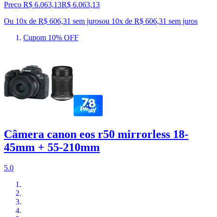
Preço R$ 6.063,13
R$
6.063
,
13
Ou 10x de R$ 606,31 sem juros
ou
10
x de
R$ 606,31
sem juros
Cupom 10% OFF
Câmera canon eos r50 mirrorless 18-
45mm + 55-210mm
5.0