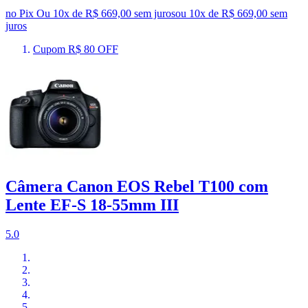
no Pix
Ou 10x de R$ 669,00 sem juros
ou
10
x de
R$ 669,00
sem
juros
Cupom R$ 80 OFF
Câmera Canon EOS Rebel T100 com
Lente EF-S 18-55mm III
5.0