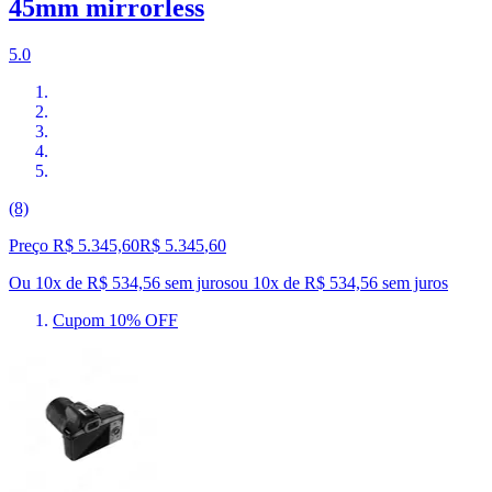
45mm mirrorless
5.0
(8)
Preço R$ 5.345,60
R$
5.345
,
60
Ou 10x de R$ 534,56 sem juros
ou
10
x de
R$ 534,56
sem juros
Cupom 10% OFF