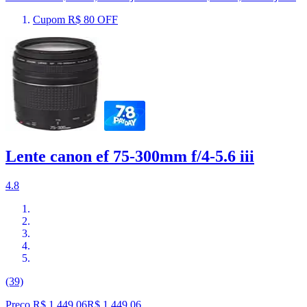
Cupom R$ 80 OFF
Lente canon ef 75-300mm f/4-5.6 iii
4.8
(39)
Preço R$ 1.449,06
R$
1.449
,
06