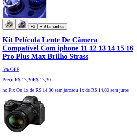
+3
+ 9 tamanhos
Kit Película Lente De Câmera
Compatível Com iphone 11 12 13 14 15 16
Pro Plus Max Brilho Strass
5% OFF
Preço R$ 13,30
R$
13
,
30
no Pix
Ou 1x de R$ 14,00 sem juros
ou
1
x de
R$ 14,00
sem juros