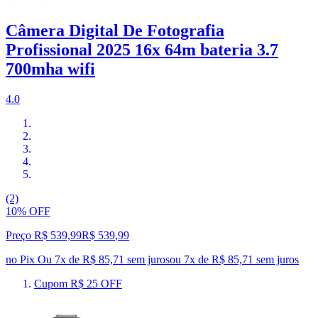
Câmera Digital De Fotografia
Profissional 2025 16x 64m bateria 3.7
700mha wifi
4.0
(2)
10% OFF
Preço R$ 539,99
R$
539
,
99
no Pix
Ou 7x de R$ 85,71 sem juros
ou
7
x de
R$ 85,71
sem juros
Cupom R$ 25 OFF