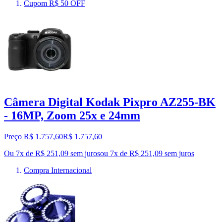
Cupom R$ 50 OFF
Câmera Digital Kodak Pixpro AZ255-BK
- 16MP, Zoom 25x e 24mm
Preço R$ 1.757,60
R$
1.757
,
60
Ou 7x de R$ 251,09 sem juros
ou
7
x de
R$ 251,09
sem juros
Compra Internacional