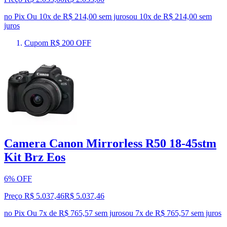
no Pix
Ou 10x de R$ 214,00 sem juros
ou
10
x de
R$ 214,00
sem
juros
Cupom R$ 200 OFF
Camera Canon Mirrorless R50 18-45stm
Kit Brz Eos
6% OFF
Preço R$ 5.037,46
R$
5.037
,
46
no Pix
Ou 7x de R$ 765,57 sem juros
ou
7
x de
R$ 765,57
sem juros