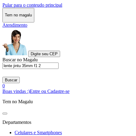
Pular para o conteudo principal
Tem no magalu
Atendimento
Digite seu CEP
Buscar no Magalu
Buscar
0
Boas vindas :)
Entre ou Cadastre-se
Tem no Magalu
Departamentos
Celulares e Smartphones