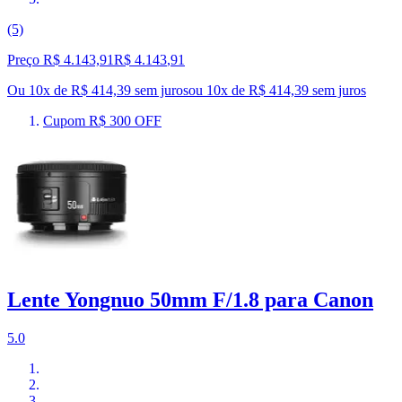
(5)
Preço R$ 4.143,91
R$
4.143
,
91
Ou 10x de R$ 414,39 sem juros
ou
10
x de
R$ 414,39
sem juros
Cupom R$ 300 OFF
Lente Yongnuo 50mm F/1.8 para Canon
5.0