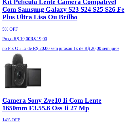
Kit Película Lente Câmera Compatível
Com Samsung Galaxy S23 S24 S25 S26 Fe
Plus Ultra Lisa Ou Brilho
5% OFF
Preço R$ 19,00
R$
19
,
00
no Pix
Ou 1x de R$ 20,00 sem juros
ou
1
x de
R$ 20,00
sem juros
Camera Sony Zve10 Ii Com Lente
1650mm F3.55.6 Oss Ii 27 Mp
14% OFF