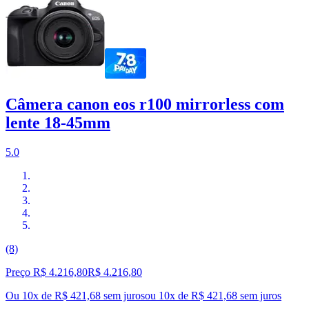
Câmera canon eos r100 mirrorless com
lente 18-45mm
5.0
(8)
Preço R$ 4.216,80
R$
4.216
,
80
Ou 10x de R$ 421,68 sem juros
ou
10
x de
R$ 421,68
sem juros