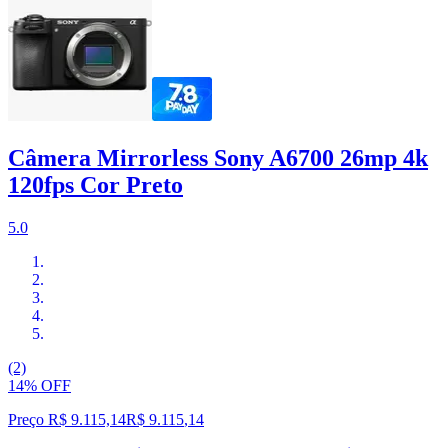
Câmera Mirrorless Sony A6700 26mp 4k
120fps Cor Preto
5.0
(2)
14% OFF
Preço R$ 9.115,14
R$
9.115
,
14