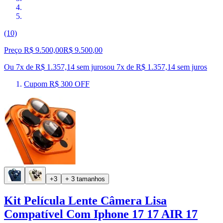
(10)
Preço R$ 9.500,00
R$
9.500
,
00
Ou 7x de R$ 1.357,14 sem juros
ou
7
x de
R$ 1.357,14
sem juros
Cupom R$ 300 OFF
+3
+ 3 tamanhos
Kit Película Lente Câmera Lisa
Compatível Com Iphone 17 17 AIR 17