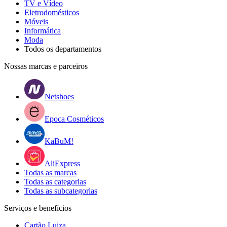
TV e Vídeo
Eletrodomésticos
Móveis
Informática
Moda
Todos os departamentos
Nossas marcas e parceiros
Netshoes
Epoca Cosméticos
KaBuM!
AliExpress
Todas as marcas
Todas as categorias
Todas as subcategorias
Serviços e benefícios
Cartão Luiza