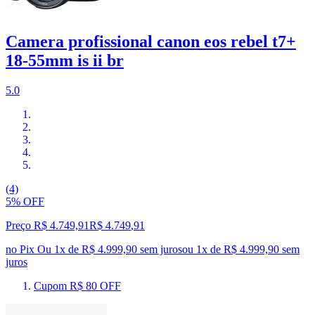
Camera profissional canon eos rebel t7+
18-55mm is ii br
5.0
(4)
5% OFF
Preço R$ 4.749,91
R$
4.749
,
91
no Pix
Ou 1x de R$ 4.999,90 sem juros
ou
1
x de
R$ 4.999,90
sem
juros
Cupom R$ 80 OFF