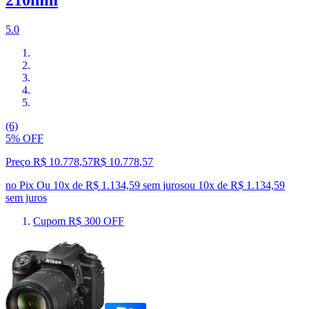
5.0
(6)
5% OFF
Preço R$ 10.778,57
R$
10.778
,
57
no Pix
Ou 10x de R$ 1.134,59 sem juros
ou
10
x de
R$ 1.134,59
sem juros
Cupom R$ 300 OFF