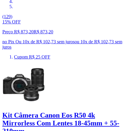
(129)
15% OFF
Preço R$ 873,20
R$
873
,
20
no Pix
Ou 10x de R$ 102,73 sem juros
ou
10
x de
R$ 102,73
sem
juros
Cupom R$ 25 OFF
Kit Câmera Canon Eos R50 4k
Mirrorless Com Lentes 18-45mm + 55-
210mm