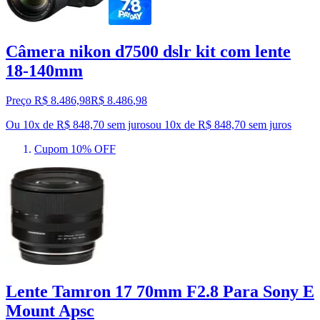
Câmera nikon d7500 dslr kit com lente
18-140mm
Preço R$ 8.486,98
R$
8.486
,
98
Ou 10x de R$ 848,70 sem juros
ou
10
x de
R$ 848,70
sem juros
Cupom 10% OFF
Lente Tamron 17 70mm F2.8 Para Sony E
Mount Apsc