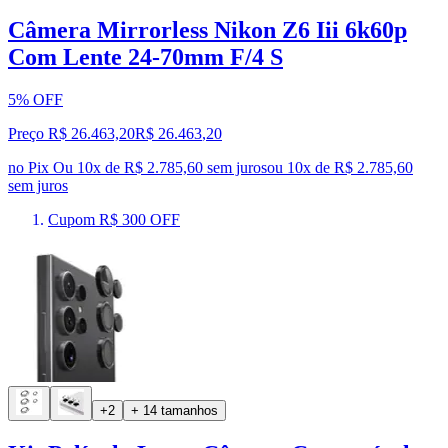
Câmera Mirrorless Nikon Z6 Iii 6k60p
Com Lente 24-70mm F/4 S
5% OFF
Preço R$ 26.463,20
R$
26.463
,
20
no Pix
Ou 10x de R$ 2.785,60 sem juros
ou
10
x de
R$ 2.785,60
sem juros
Cupom R$ 300 OFF
+2
+ 14 tamanhos