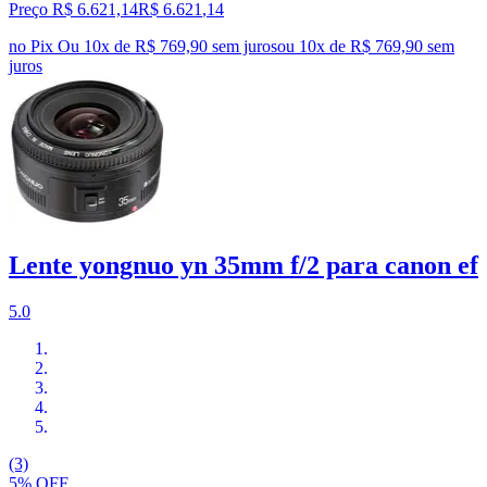
Preço R$ 6.621,14
R$
6.621
,
14
no Pix
Ou 10x de R$ 769,90 sem juros
ou
10
x de
R$ 769,90
sem
juros
Lente yongnuo yn 35mm f/2 para canon ef
5.0
(3)
5% OFF