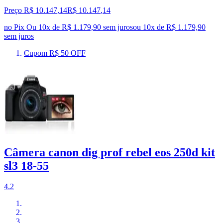
Preço R$ 10.147,14
R$
10.147
,
14
no Pix
Ou 10x de R$ 1.179,90 sem juros
ou
10
x de
R$ 1.179,90
sem juros
Cupom R$ 50 OFF
Câmera canon dig prof rebel eos 250d kit
sl3 18-55
4.2