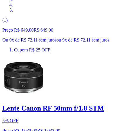
(1)
Preço R$ 649,00
R$
649
,
00
Ou 9x de R$ 72,11 sem juros
ou
9
x de
R$ 72,11
sem juros
Cupom R$ 25 OFF
Lente Canon RF 50mm f/1.8 STM
5% OFF
Preço R$ 2.033,00
R$
2.033
,
00