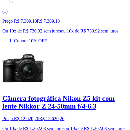
(1)
Preço R$ 7.309,18
R$
7.309
,
18
Ou 10x de R$ 730,92 sem juros
ou
10
x de
R$ 730,92
sem juros
Cupom 10% OFF
Câmera fotográfica Nikon Z5 kit com
lente Nikkor Z 24-50mm f/4-6.3
Preço R$ 12.620,26
R$
12.620
,
26
Ou 10x de R$ 1.262,03 sem juros
ou
10
x de
R$ 1.262,03
sem juros