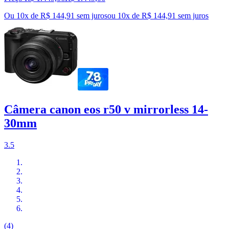
Ou 10x de R$ 144,91 sem juros
ou
10
x de
R$ 144,91
sem juros
Câmera canon eos r50 v mirrorless 14-
30mm
3.5
(4)