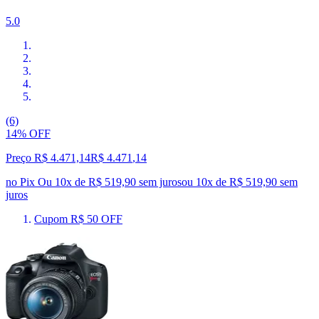
5.0
(6)
14% OFF
Preço R$ 4.471,14
R$
4.471
,
14
no Pix
Ou 10x de R$ 519,90 sem juros
ou
10
x de
R$ 519,90
sem
juros
Cupom R$ 50 OFF