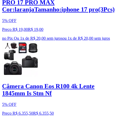
PRO 17 PRO MAX
Cor:laranjaTamanho:iphone 17 pro(3Pcs)
5% OFF
Preço R$ 19,00
R$
19
,
00
no Pix
Ou 1x de R$ 20,00 sem juros
ou
1
x de
R$ 20,00
sem juros
Câmera Canon Eos R100 4k Lente
1845mm Is Stm Nf
5% OFF
Preço R$ 6.355,50
R$
6.355
,
50