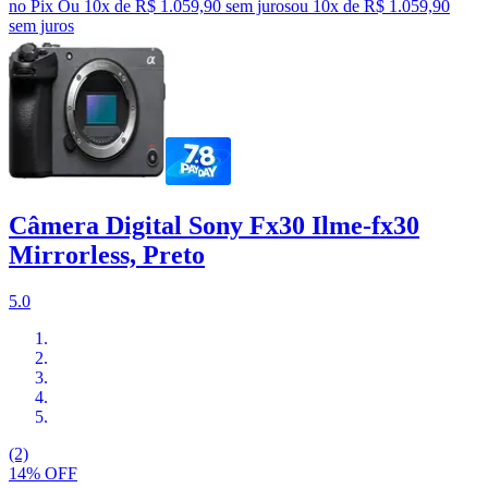
no Pix
Ou 10x de R$ 1.059,90 sem juros
ou
10
x de
R$ 1.059,90
sem juros
Câmera Digital Sony Fx30 Ilme-fx30
Mirrorless, Preto
5.0
(2)
14% OFF