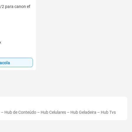
/2 para canon ef
x
sacola
–
Hub de Conteúdo
–
Hub Celulares
–
Hub Geladeira
–
Hub Tvs