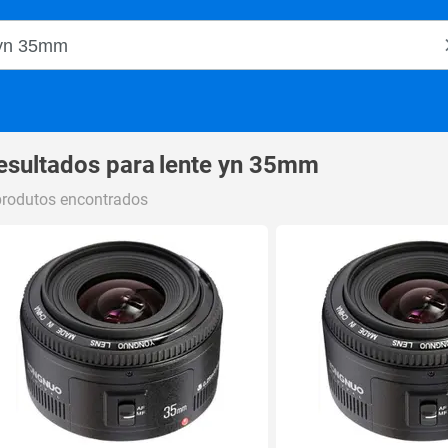
o Magalu
esultados para
lente yn 35mm
produtos encontrados