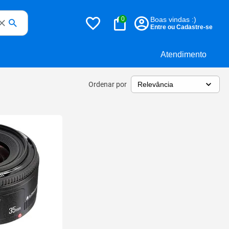
0
Boas vindas :)
Entre ou Cadastre-se
Atendimento
Ordenar por