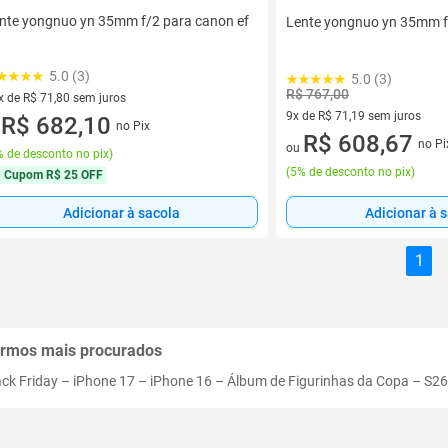
nte yongnuo yn 35mm f/2 para canon ef
Lente yongnuo yn 35mm f
5.0 (3)
5.0 (3)
R$ 767,00
x de R$ 71,80 sem juros
9x de R$ 71,19 sem juros
vez de R$ 71,80 sem juros
R$ 682,10
no Pix
u
9 vez de R$ 71,19 sem juros
R$ 608,67
no Pi
ou
 de desconto no pix
)
(
5% de desconto no pix
)
Cupom
R$ 25 OFF
Adicionar à 
Adicionar à sacola
1
rmos mais procurados
ack Friday
–
iPhone 17
–
iPhone 16
–
Álbum de Figurinhas da Copa
–
S26