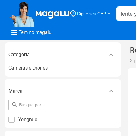
Buscar n
Digite seu CEP
Buscar
Tem no magalu
R
Categoria
3 
Câmeras e Drones
Marca
pesquisar
por
filtro
Yongnuo