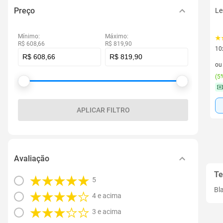
Preço
Le
Mínimo:
Máximo:
R$ 608,66
R$ 819,90
10
10 
o
(
5%
APLICAR FILTRO
Avaliação
Te
5
Bl
4 e acima
3 e acima