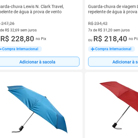
arda-chuva Lewis N. Clark Travel,
Guarda-chuva de viagem L
pelente de água à prova de vento
repelente de água à prova
 247,26
R$ 234,42
 de R$ 32,69 sem juros
7x de R$ 31,20 sem juros
ez de R$ 32,69 sem juros
R$ 228,80
7 vez de R$ 31,20 sem juros
R$ 218,40
no Pix
no Pi
u
ou
Compra Internacional
Compra Internacional
Adicionar à sacola
Adicionar à 