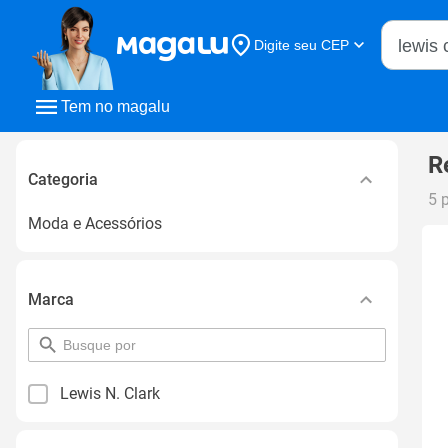
Buscar n
Digite seu CEP
Buscar
Tem no magalu
R
Categoria
5 
Moda e Acessórios
Marca
pesquisar
por
filtro
Lewis N. Clark