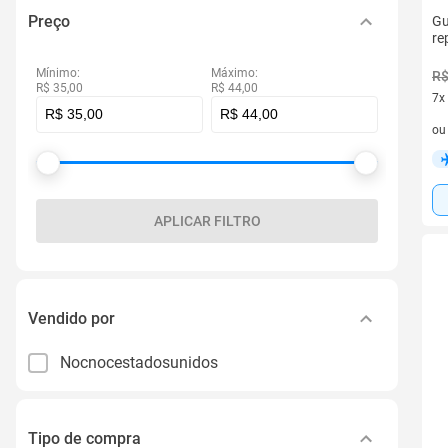
Preço
Gu
re
Mínimo:
Máximo:
R$
R$ 35,00
R$ 44,00
7x
7 v
o
APLICAR FILTRO
Vendido por
Nocnocestadosunidos
Tipo de compra