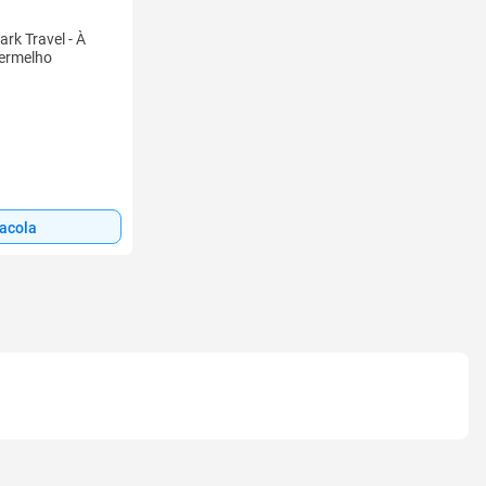
rk Travel - À
Vermelho
sacola