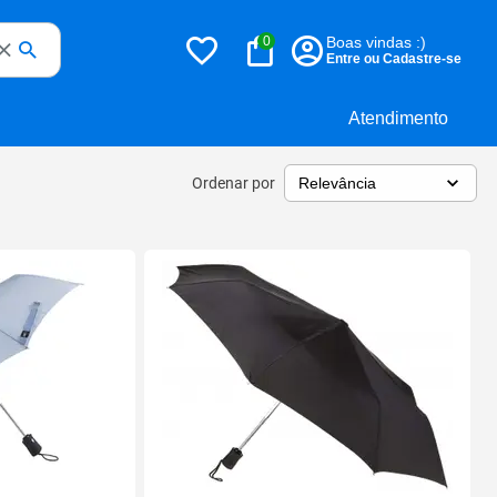
0
Boas vindas :)
Entre ou Cadastre-se
Atendimento
Ordenar por