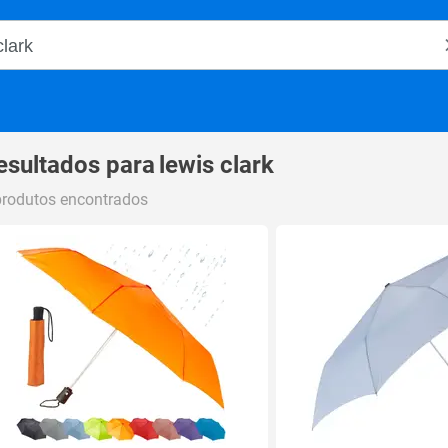
o Magalu
esultados para
lewis clark
produtos encontrados