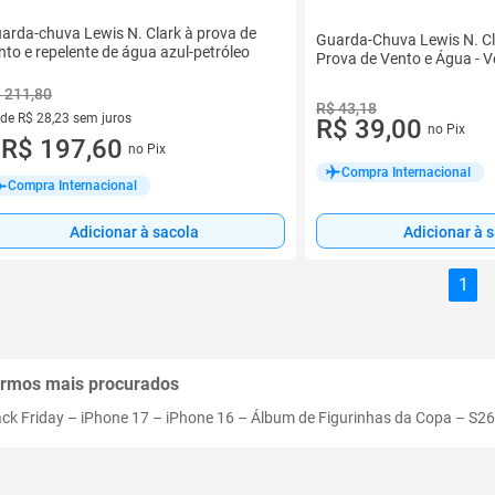
arda-chuva Lewis N. Clark à prova de
Guarda-Chuva Lewis N. Cla
nto e repelente de água azul-petróleo
Prova de Vento e Água - 
 211,80
R$ 43,18
 de R$ 28,23 sem juros
R$ 39,00
no Pix
ez de R$ 28,23 sem juros
R$ 197,60
no Pix
u
Compra Internacional
Compra Internacional
Adicionar à 
Adicionar à sacola
1
rmos mais procurados
ack Friday
–
iPhone 17
–
iPhone 16
–
Álbum de Figurinhas da Copa
–
S26