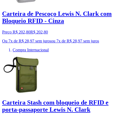
Carteira de Pescoço Lewis N. Clark com
Bloqueio RFID - Cinza
Preço R$ 202,80
R$
202
,
80
Ou 7x de R$ 28,97 sem juros
ou
7
x de
R$ 28,97
sem juros
Compra Internacional
Carteira Stash com bloqueio de RFID e
porta-passaporte Lewis N. Clark