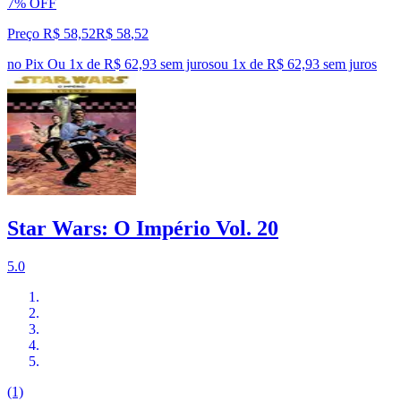
7% OFF
Preço R$ 58,52
R$
58
,
52
no Pix
Ou 1x de R$ 62,93 sem juros
ou
1
x de
R$ 62,93
sem juros
Star Wars: O Império Vol. 20
5.0
(1)