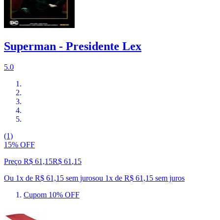
Superman - Presidente Lex
5.0
(1)
15% OFF
Preço R$ 61,15
R$
61
,
15
Ou 1x de R$ 61,15 sem juros
ou
1
x de
R$ 61,15
sem juros
Cupom 10% OFF