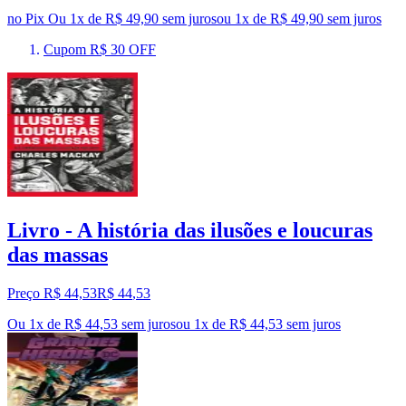
no Pix
Ou 1x de R$ 49,90 sem juros
ou
1
x de
R$ 49,90
sem juros
Cupom R$ 30 OFF
Livro - A história das ilusões e loucuras
das massas
Preço R$ 44,53
R$
44
,
53
Ou 1x de R$ 44,53 sem juros
ou
1
x de
R$ 44,53
sem juros