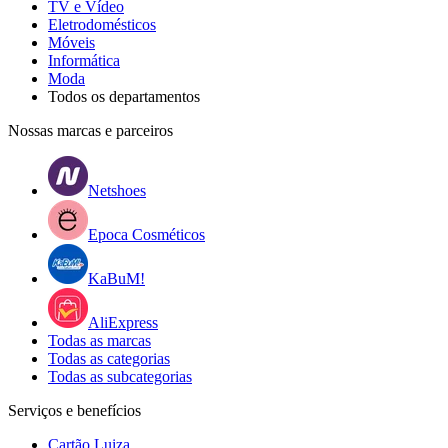
TV e Vídeo
Eletrodomésticos
Móveis
Informática
Moda
Todos os departamentos
Nossas marcas e parceiros
Netshoes
Epoca Cosméticos
KaBuM!
AliExpress
Todas as marcas
Todas as categorias
Todas as subcategorias
Serviços e benefícios
Cartão Luiza