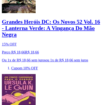
Grandes Heróis DC: Os Novos 52 Vol. 16
- Lanterna Verde: A Vingança Do Mão
Negra
15% OFF
Preço R$ 18,66
R$
18
,
66
Ou 1x de R$ 18,66 sem juros
ou
1
x de
R$ 18,66
sem juros
Cupom 10% OFF