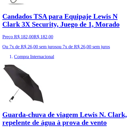
Candados TSA para Equipaje Lewis N
Clark 3X Security, Juego de 1, Morado
Preço R$ 182,00
R$
182
,
00
Ou 7x de R$ 26,00 sem juros
ou
7
x de
R$ 26,00
sem juros
Compra Internacional
Guarda-chuva de viagem Lewis N. Clark,
repelente de água à prova de vento