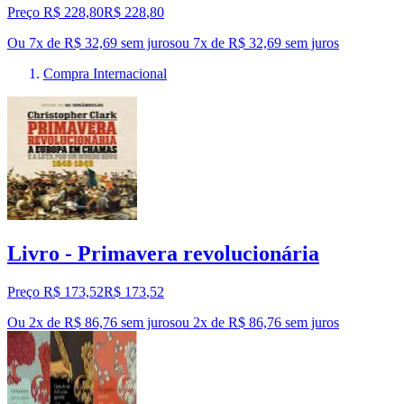
Preço R$ 228,80
R$
228
,
80
Ou 7x de R$ 32,69 sem juros
ou
7
x de
R$ 32,69
sem juros
Compra Internacional
Livro - Primavera revolucionária
Preço R$ 173,52
R$
173
,
52
Ou 2x de R$ 86,76 sem juros
ou
2
x de
R$ 86,76
sem juros