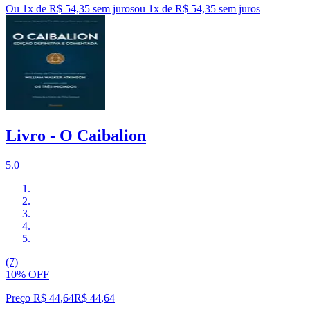
Ou 1x de R$ 54,35 sem juros
ou
1
x de
R$ 54,35
sem juros
Livro - O Caibalion
5.0
(7)
10% OFF
Preço R$ 44,64
R$
44
,
64