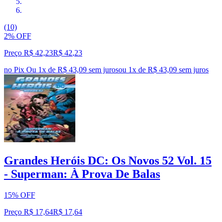
(10)
2% OFF
Preço R$ 42,23
R$
42
,
23
no Pix
Ou 1x de R$ 43,09 sem juros
ou
1
x de
R$ 43,09
sem juros
Grandes Heróis DC: Os Novos 52 Vol. 15
- Superman: À Prova De Balas
15% OFF
Preço R$ 17,64
R$
17
,
64