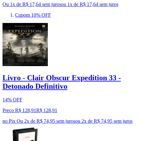
Ou 1x de R$ 17,64 sem juros
ou
1
x de
R$ 17,64
sem juros
Cupom 10% OFF
Livro - Clair Obscur Expedition 33 -
Detonado Definitivo
14% OFF
Preço R$ 128,91
R$
128
,
91
no Pix
Ou 2x de R$ 74,95 sem juros
ou
2
x de
R$ 74,95
sem juros