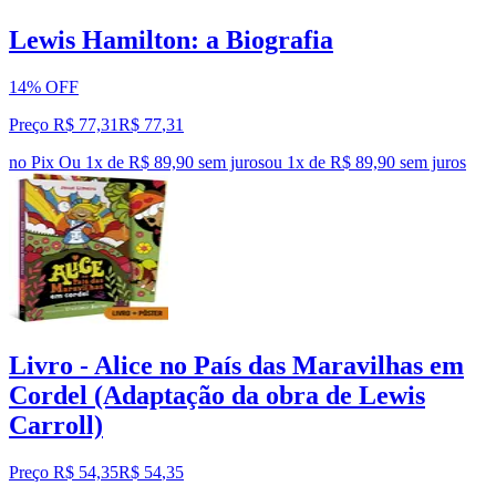
Lewis Hamilton: a Biografia
14% OFF
Preço R$ 77,31
R$
77
,
31
no Pix
Ou 1x de R$ 89,90 sem juros
ou
1
x de
R$ 89,90
sem juros
Livro - Alice no País das Maravilhas em
Cordel (Adaptação da obra de Lewis
Carroll)
Preço R$ 54,35
R$
54
,
35