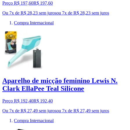
Preço R$ 197,60
R$
197
,
60
Ou 7x de R$ 28,23 sem juros
ou
7
x de
R$ 28,23
sem juros
Compra Internacional
Aparelho de micção feminino Lewis N.
Clark EllaPee Teal Silicone
Preço R$ 192,40
R$
192
,
40
Ou 7x de R$ 27,49 sem juros
ou
7
x de
R$ 27,49
sem juros
Compra Internacional