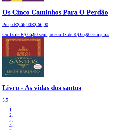
Os Cinco Caminhos Para O Perdão
Preço R$ 66,90
R$
66
,
90
Ou 1x de R$ 66,90 sem juros
ou
1
x de
R$ 66,90
sem juros
Livro - As vidas dos santos
3.5