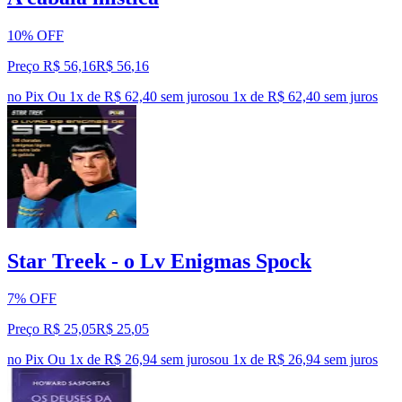
10% OFF
Preço R$ 56,16
R$
56
,
16
no Pix
Ou 1x de R$ 62,40 sem juros
ou
1
x de
R$ 62,40
sem juros
Star Treek - o Lv Enigmas Spock
7% OFF
Preço R$ 25,05
R$
25
,
05
no Pix
Ou 1x de R$ 26,94 sem juros
ou
1
x de
R$ 26,94
sem juros