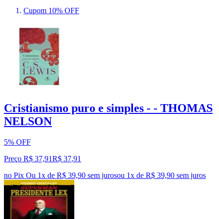
Cupom 10% OFF
Cristianismo puro e simples - - THOMAS
NELSON
5% OFF
Preço R$ 37,91
R$
37
,
91
no Pix
Ou 1x de R$ 39,90 sem juros
ou
1
x de
R$ 39,90
sem juros