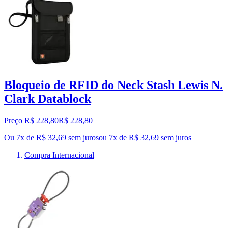
Bloqueio de RFID do Neck Stash Lewis N.
Clark Datablock
Preço R$ 228,80
R$
228
,
80
Ou 7x de R$ 32,69 sem juros
ou
7
x de
R$ 32,69
sem juros
Compra Internacional