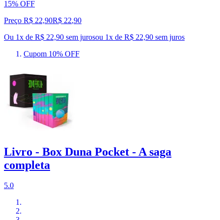
15% OFF
Preço R$ 22,90
R$
22
,
90
Ou 1x de R$ 22,90 sem juros
ou
1
x de
R$ 22,90
sem juros
Cupom 10% OFF
Livro - Box Duna Pocket - A saga
completa
5.0