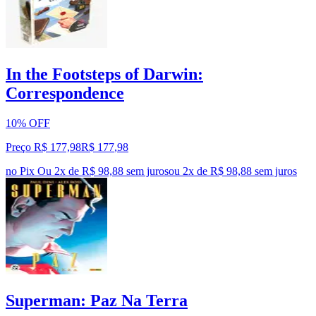
In the Footsteps of Darwin:
Correspondence
10% OFF
Preço R$ 177,98
R$
177
,
98
no Pix
Ou 2x de R$ 98,88 sem juros
ou
2
x de
R$ 98,88
sem juros
Superman: Paz Na Terra