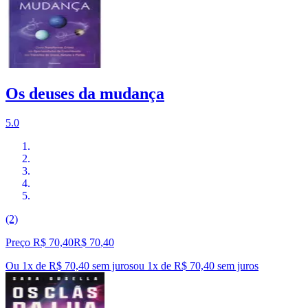
Os deuses da mudança
5.0
(2)
Preço R$ 70,40
R$
70
,
40
Ou 1x de R$ 70,40 sem juros
ou
1
x de
R$ 70,40
sem juros