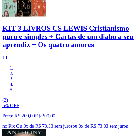
KIT 3 LIVROS CS LEWIS Cristianismo
puro e simples + Cartas de um diabo a seu
aprendiz + Os quatro amores
1.0
(2)
5% OFF
Preço R$ 209,00
R$
209
,
00
no Pix
Ou 3x de R$ 73,33 sem juros
ou
3
x de
R$ 73,33
sem juros