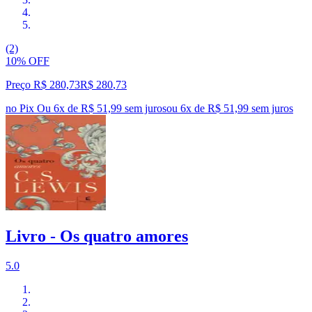
(2)
10% OFF
Preço R$ 280,73
R$
280
,
73
no Pix
Ou 6x de R$ 51,99 sem juros
ou
6
x de
R$ 51,99
sem juros
Livro - Os quatro amores
5.0