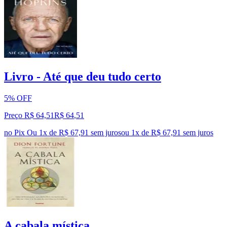
Livro - Até que deu tudo certo
5% OFF
Preço R$ 64,51
R$
64
,
51
no Pix
Ou 1x de R$ 67,91 sem juros
ou
1
x de
R$ 67,91
sem juros
A cabala mística