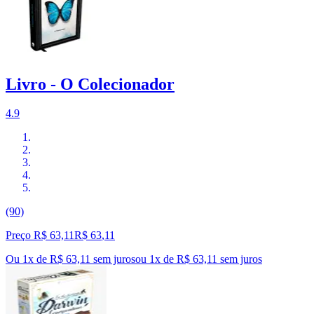
Livro - O Colecionador
4.9
(90)
Preço R$ 63,11
R$
63
,
11
Ou 1x de R$ 63,11 sem juros
ou
1
x de
R$ 63,11
sem juros