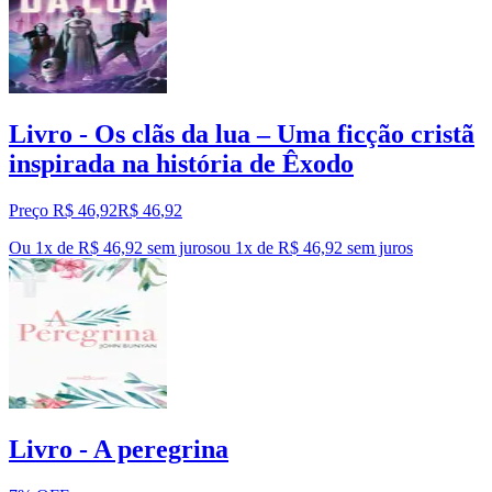
Livro - Os clãs da lua – Uma ficção cristã
inspirada na história de Êxodo
Preço R$ 46,92
R$
46
,
92
Ou 1x de R$ 46,92 sem juros
ou
1
x de
R$ 46,92
sem juros
Livro - A peregrina