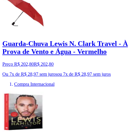
Guarda-Chuva Lewis N. Clark Travel - À
Prova de Vento e Água - Vermelho
Preço R$ 202,80
R$
202
,
80
Ou 7x de R$ 28,97 sem juros
ou
7
x de
R$ 28,97
sem juros
Compra Internacional