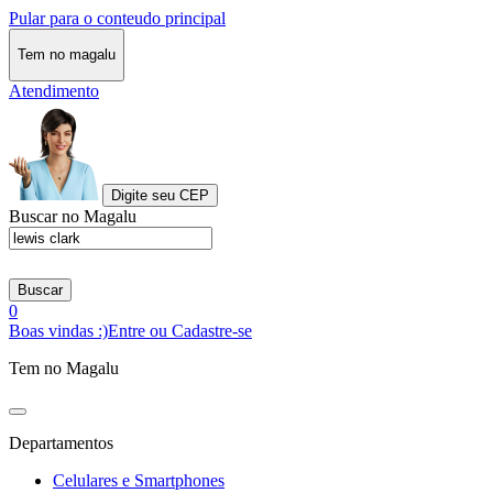
Pular para o conteudo principal
Tem no magalu
Atendimento
Digite seu CEP
Buscar no Magalu
Buscar
0
Boas vindas :)
Entre ou Cadastre-se
Tem no Magalu
Departamentos
Celulares e Smartphones