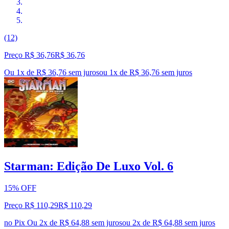
(12)
Preço R$ 36,76
R$
36
,
76
Ou 1x de R$ 36,76 sem juros
ou
1
x de
R$ 36,76
sem juros
Starman: Edição De Luxo Vol. 6
15% OFF
Preço R$ 110,29
R$
110
,
29
no Pix
Ou 2x de R$ 64,88 sem juros
ou
2
x de
R$ 64,88
sem juros