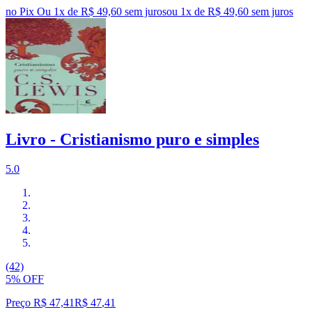
no Pix
Ou 1x de R$ 49,60 sem juros
ou
1
x de
R$ 49,60
sem juros
Livro - Cristianismo puro e simples
5.0
(42)
5% OFF
Preço R$ 47,41
R$
47
,
41