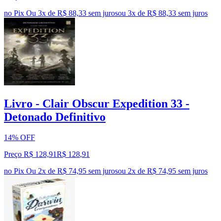
no Pix
Ou 3x de R$ 88,33 sem juros
ou
3
x de
R$ 88,33
sem juros
Livro - Clair Obscur Expedition 33 -
Detonado Definitivo
14% OFF
Preço R$ 128,91
R$
128
,
91
no Pix
Ou 2x de R$ 74,95 sem juros
ou
2
x de
R$ 74,95
sem juros