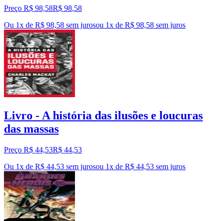
Preço R$ 98,58
R$
98
,
58
Ou 1x de R$ 98,58 sem juros
ou
1
x de
R$ 98,58
sem juros
Livro - A história das ilusões e loucuras
das massas
Preço R$ 44,53
R$
44
,
53
Ou 1x de R$ 44,53 sem juros
ou
1
x de
R$ 44,53
sem juros