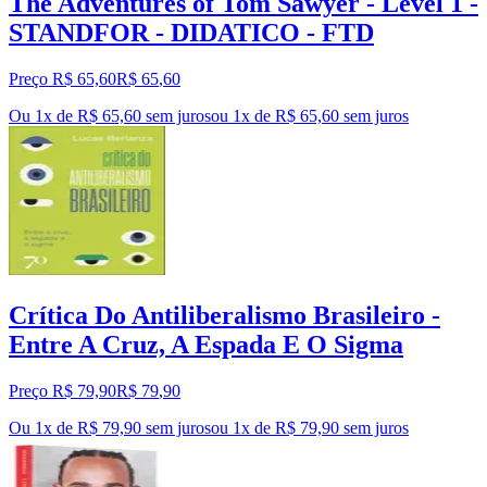
The Adventures of Tom Sawyer - Level 1 -
STANDFOR - DIDATICO - FTD
Preço R$ 65,60
R$
65
,
60
Ou 1x de R$ 65,60 sem juros
ou
1
x de
R$ 65,60
sem juros
Crítica Do Antiliberalismo Brasileiro -
Entre A Cruz, A Espada E O Sigma
Preço R$ 79,90
R$
79
,
90
Ou 1x de R$ 79,90 sem juros
ou
1
x de
R$ 79,90
sem juros