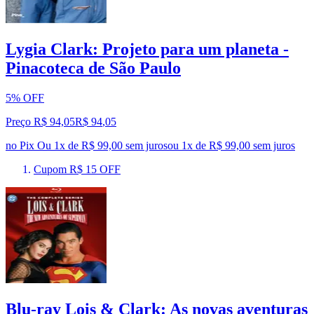
Lygia Clark: Projeto para um planeta -
Pinacoteca de São Paulo
5% OFF
Preço R$ 94,05
R$
94
,
05
no Pix
Ou 1x de R$ 99,00 sem juros
ou
1
x de
R$ 99,00
sem juros
Cupom R$ 15 OFF
Blu-ray Lois & Clark: As novas aventuras