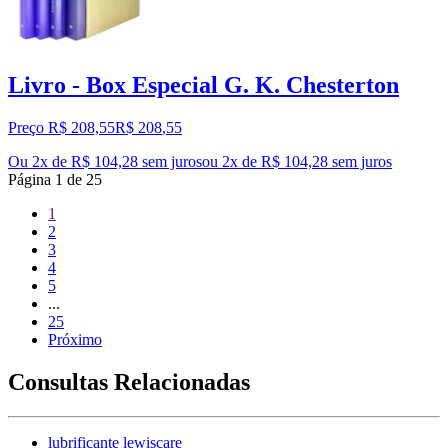
Livro - Box Especial G. K. Chesterton
Preço R$ 208,55
R$
208
,
55
Ou 2x de R$ 104,28 sem juros
ou
2
x de
R$ 104,28
sem juros
Página
1
de
25
1
2
3
4
5
...
25
Próximo
Consultas Relacionadas
lubrificante lewiscare