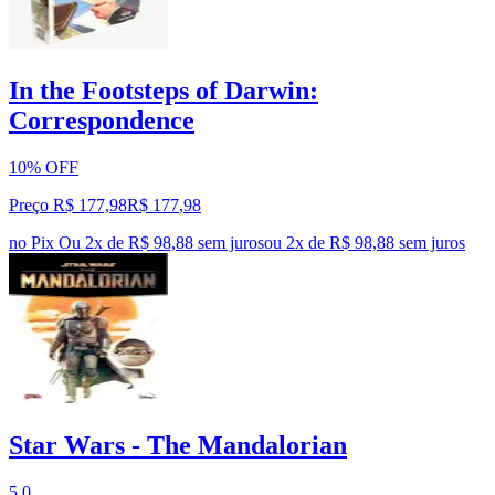
In the Footsteps of Darwin:
Correspondence
10% OFF
Preço R$ 177,98
R$
177
,
98
no Pix
Ou 2x de R$ 98,88 sem juros
ou
2
x de
R$ 98,88
sem juros
Star Wars - The Mandalorian
5.0