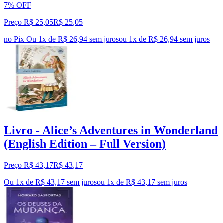
7% OFF
Preço R$ 25,05
R$
25
,
05
no Pix
Ou 1x de R$ 26,94 sem juros
ou
1
x de
R$ 26,94
sem juros
Livro - Alice’s Adventures in Wonderland
(English Edition – Full Version)
Preço R$ 43,17
R$
43
,
17
Ou 1x de R$ 43,17 sem juros
ou
1
x de
R$ 43,17
sem juros