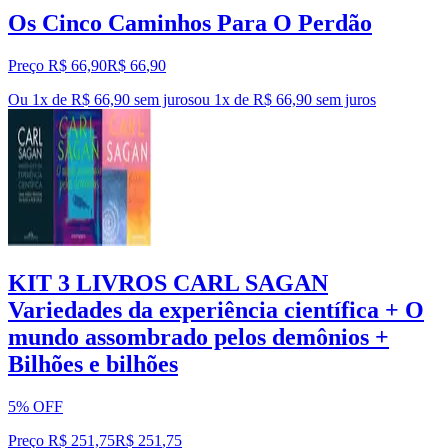
Os Cinco Caminhos Para O Perdão
Preço R$ 66,90
R$
66
,
90
Ou 1x de R$ 66,90 sem juros
ou
1
x de
R$ 66,90
sem juros
KIT 3 LIVROS CARL SAGAN
Variedades da experiência científica + O
mundo assombrado pelos demônios +
Bilhões e bilhões
5% OFF
Preço R$ 251,75
R$
251
,
75