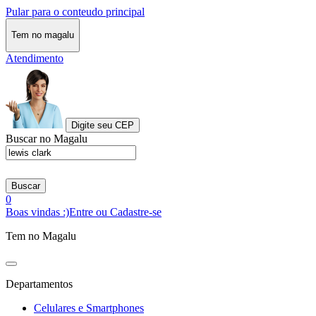
Pular para o conteudo principal
Tem no magalu
Atendimento
Digite seu CEP
Buscar no Magalu
Buscar
0
Boas vindas :)
Entre ou Cadastre-se
Tem no Magalu
Departamentos
Celulares e Smartphones