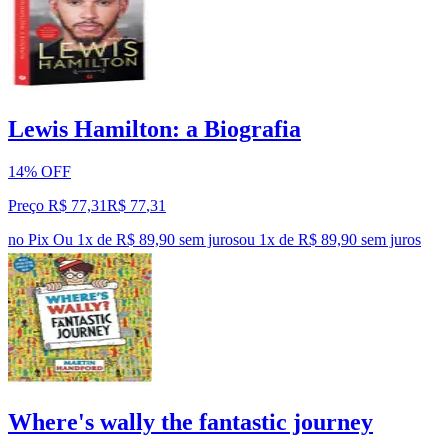
Lewis Hamilton: a Biografia
14% OFF
Preço R$ 77,31
R$
77
,
31
no Pix
Ou 1x de R$ 89,90 sem juros
ou
1
x de
R$ 89,90
sem juros
Where's wally the fantastic journey