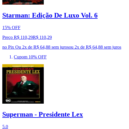
Starman: Edição De Luxo Vol. 6
15% OFF
Preço R$ 110,29
R$
110
,
29
no Pix
Ou 2x de R$ 64,88 sem juros
ou
2
x de
R$ 64,88
sem juros
Cupom 10% OFF
Superman - Presidente Lex
5.0