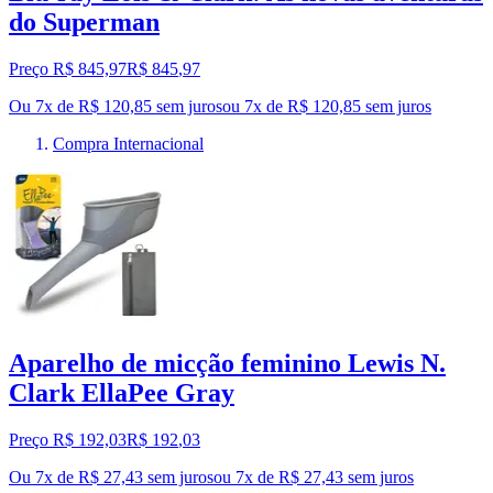
do Superman
Preço R$ 845,97
R$
845
,
97
Ou 7x de R$ 120,85 sem juros
ou
7
x de
R$ 120,85
sem juros
Compra Internacional
Aparelho de micção feminino Lewis N.
Clark EllaPee Gray
Preço R$ 192,03
R$
192
,
03
Ou 7x de R$ 27,43 sem juros
ou
7
x de
R$ 27,43
sem juros