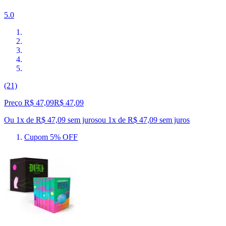
5.0
(21)
Preço R$ 47,09
R$
47
,
09
Ou 1x de R$ 47,09 sem juros
ou
1
x de
R$ 47,09
sem juros
Cupom 5% OFF