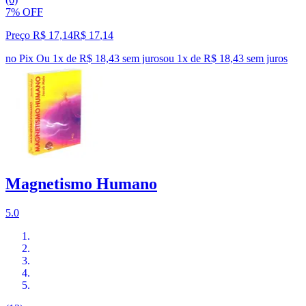
7% OFF
Preço R$ 17,14
R$
17
,
14
no Pix
Ou 1x de R$ 18,43 sem juros
ou
1
x de
R$ 18,43
sem juros
Magnetismo Humano
5.0