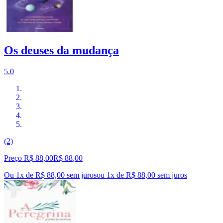
Os deuses da mudança
5.0
(2)
Preço R$ 88,00
R$
88
,
00
Ou 1x de R$ 88,00 sem juros
ou
1
x de
R$ 88,00
sem juros