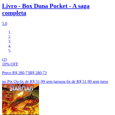
Livro - Box Duna Pocket - A saga
completa
5.0
(2)
10% OFF
Preço R$ 280,73
R$
280
,
73
no Pix
Ou 6x de R$ 51,99 sem juros
ou
6
x de
R$ 51,99
sem juros