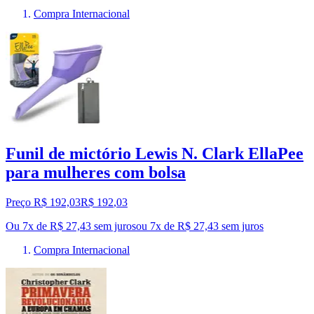
Compra Internacional
Funil de mictório Lewis N. Clark EllaPee
para mulheres com bolsa
Preço R$ 192,03
R$
192
,
03
Ou 7x de R$ 27,43 sem juros
ou
7
x de
R$ 27,43
sem juros
Compra Internacional