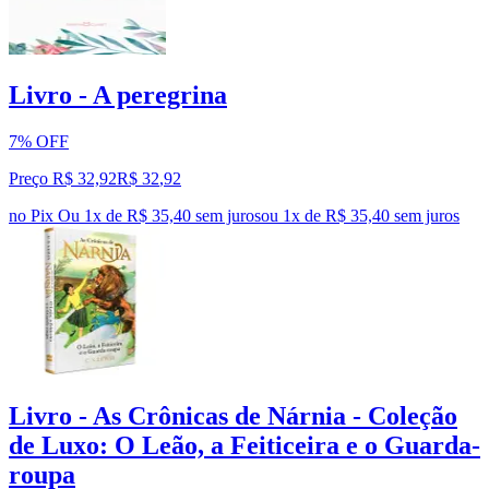
Livro - A peregrina
7% OFF
Preço R$ 32,92
R$
32
,
92
no Pix
Ou 1x de R$ 35,40 sem juros
ou
1
x de
R$ 35,40
sem juros
Livro - As Crônicas de Nárnia - Coleção
de Luxo: O Leão, a Feiticeira e o Guarda-
roupa