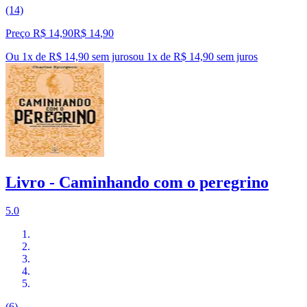
(14)
Preço R$ 14,90
R$
14
,
90
Ou 1x de R$ 14,90 sem juros
ou
1
x de
R$ 14,90
sem juros
Livro - Caminhando com o peregrino
5.0
(6)