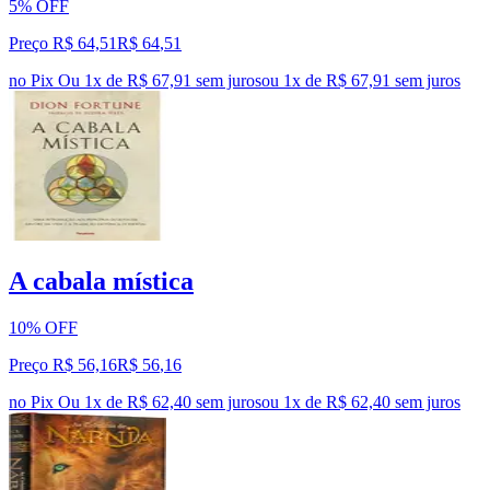
5% OFF
Preço R$ 64,51
R$
64
,
51
no Pix
Ou 1x de R$ 67,91 sem juros
ou
1
x de
R$ 67,91
sem juros
A cabala mística
10% OFF
Preço R$ 56,16
R$
56
,
16
no Pix
Ou 1x de R$ 62,40 sem juros
ou
1
x de
R$ 62,40
sem juros