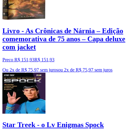
Livro - As Crônicas de Nárnia – Edição
comemorativa de 75 anos – Capa deluxe
com jacket
Preço R$ 151,93
R$
151
,
93
Ou 2x de R$ 75,97 sem juros
ou
2
x de
R$ 75,97
sem juros
Star Treek - o Lv Enigmas Spock