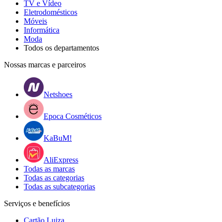
TV e Vídeo
Eletrodomésticos
Móveis
Informática
Moda
Todos os departamentos
Nossas marcas e parceiros
Netshoes
Epoca Cosméticos
KaBuM!
AliExpress
Todas as marcas
Todas as categorias
Todas as subcategorias
Serviços e benefícios
Cartão Luiza