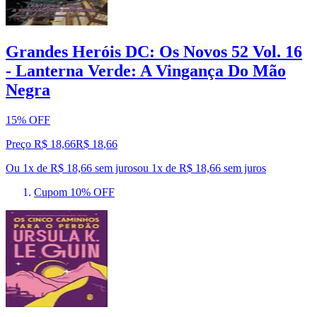
Grandes Heróis DC: Os Novos 52 Vol. 16
- Lanterna Verde: A Vingança Do Mão
Negra
15% OFF
Preço R$ 18,66
R$
18
,
66
Ou 1x de R$ 18,66 sem juros
ou
1
x de
R$ 18,66
sem juros
Cupom 10% OFF