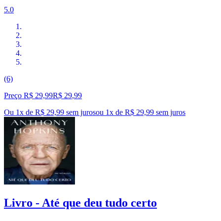
5.0
(6)
Preço R$ 29,99
R$
29
,
99
Ou 1x de R$ 29,99 sem juros
ou
1
x de
R$ 29,99
sem juros
Livro - Até que deu tudo certo