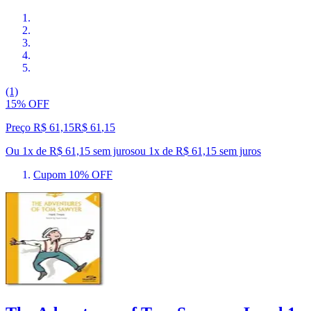
(1)
15% OFF
Preço R$ 61,15
R$
61
,
15
Ou 1x de R$ 61,15 sem juros
ou
1
x de
R$ 61,15
sem juros
Cupom 10% OFF