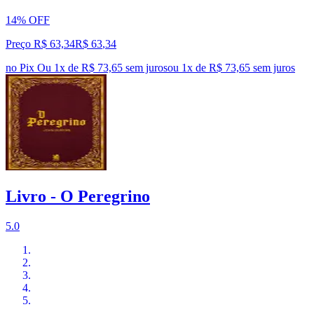
14% OFF
Preço R$ 63,34
R$
63
,
34
no Pix
Ou 1x de R$ 73,65 sem juros
ou
1
x de
R$ 73,65
sem juros
Livro - O Peregrino
5.0