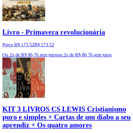
Livro - Primavera revolucionária
Preço R$ 173,52
R$
173
,
52
Ou 2x de R$ 86,76 sem juros
ou
2
x de
R$ 86,76
sem juros
KIT 3 LIVROS CS LEWIS Cristianismo
puro e simples + Cartas de um diabo a seu
aprendiz + Os quatro amores