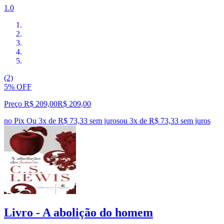
1.0
(2)
5% OFF
Preço R$ 209,00
R$
209
,
00
no Pix
Ou 3x de R$ 73,33 sem juros
ou
3
x de
R$ 73,33
sem juros
Livro - A abolição do homem