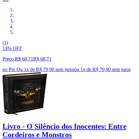
(1)
14% OFF
Preço R$ 68,71
R$
68
,
71
no Pix
Ou 1x de R$ 79,90 sem juros
ou
1
x de
R$ 79,90
sem juros
Livro - O Silêncio dos Inocentes: Entre
Cordeiros e Monstros