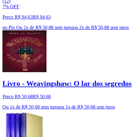
(12)
7% OFF
Preço R$ 94,63
R$
94
,
63
no Pix
Ou 2x de R$ 50,88 sem juros
ou
2
x de
R$ 50,88
sem juros
Livro - Weavingshaw: O lar dos segredos
Preço R$ 50,68
R$
50
,
68
Ou 1x de R$ 50,68 sem juros
ou
1
x de
R$ 50,68
sem juros