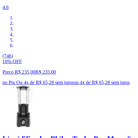
4.6
(746)
10% OFF
Preço R$ 235,00
R$
235
,
00
no Pix
Ou 4x de R$ 65,28 sem juros
ou
4
x de
R$ 65,28
sem juros