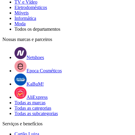
TV e Vídeo
Eletrodomésticos
Móveis
Informática
Moda
Todos os departamentos
Nossas marcas e parceiros
Netshoes
Epoca Cosméticos
KaBuM!
AliExpress
Todas as marcas
Todas as categorias
Todas as subcategorias
Serviços e benefícios
Cartão Luiza