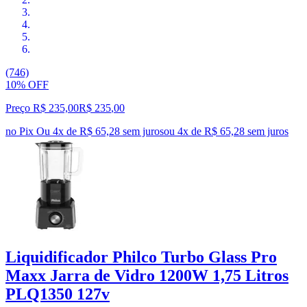
(746)
10% OFF
Preço R$ 235,00
R$
235
,
00
no Pix
Ou 4x de R$ 65,28 sem juros
ou
4
x de
R$ 65,28
sem juros
Liquidificador Philco Turbo Glass Pro
Maxx Jarra de Vidro 1200W 1,75 Litros
PLQ1350 127v