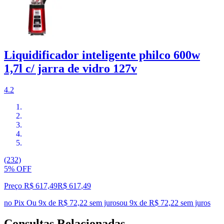
Liquidificador inteligente philco 600w
1,7l c/ jarra de vidro 127v
4.2
(232)
5% OFF
Preço R$ 617,49
R$
617
,
49
no Pix
Ou 9x de R$ 72,22 sem juros
ou
9
x de
R$ 72,22
sem juros
Consultas Relacionadas