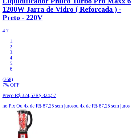
Liquidificador Philco Turbo Pro Maxx 6
1200W Jarra de Vidro ( Reforcada ) -
Preto - 220V
4.7
(368)
7% OFF
Preço R$ 324,57
R$
324
,
57
no Pix
Ou 4x de R$ 87,25 sem juros
ou
4
x de
R$ 87,25
sem juros