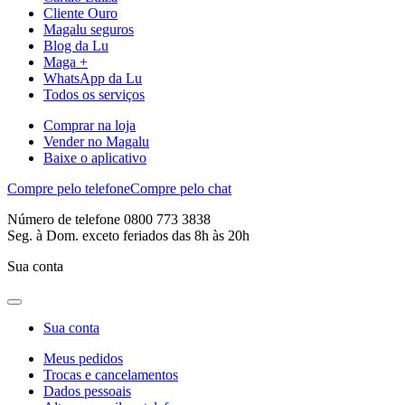
Cliente Ouro
Magalu seguros
Blog da Lu
Maga +
WhatsApp da Lu
Todos os serviços
Comprar na loja
Vender no Magalu
Baixe o aplicativo
Compre pelo telefone
Compre pelo chat
Número de telefone 0800 773 3838
Seg. à Dom. exceto feriados das 8h às 20h
Sua conta
Sua conta
Meus pedidos
Trocas e cancelamentos
Dados pessoais