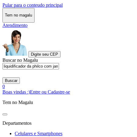
Pular para o conteudo principal
Tem no magalu
Atendimento
Digite seu CEP
Buscar no Magalu
Buscar
0
Boas vindas :)
Entre ou Cadastre-se
Tem no Magalu
Departamentos
Celulares e Smartphones