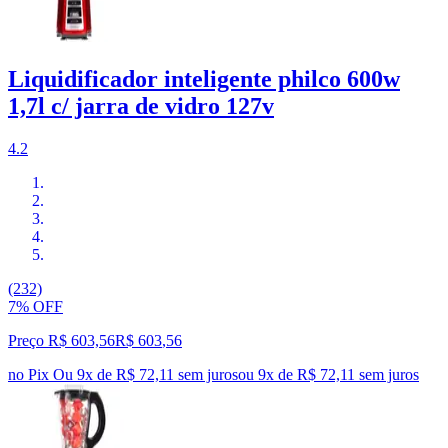
Liquidificador inteligente philco 600w
1,7l c/ jarra de vidro 127v
4.2
(232)
7% OFF
Preço R$ 603,56
R$
603
,
56
no Pix
Ou 9x de R$ 72,11 sem juros
ou
9
x de
R$ 72,11
sem juros