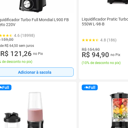
Liquidificador Pratic Turb
quidificador Turbo Full Mondial L900 FB
550W L-98-B
eto 220V
4.6 (18998)
 159,00
4.8 (186)
 de R$ 64,50 sem juros
R$ 154,90
ez de R$ 64,50 sem juros
R$ 121,26
R$ 94,90
no Pix
no Pix
u
 de desconto no pix
)
(
10% de desconto no pix
)
Adicionar à sacola
Full
Full