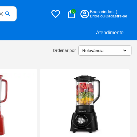
0
Boas vindas :)
Entre ou Cadastre-se
Atendimento
Ordenar por