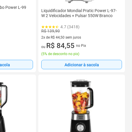
rbo Power L-99
Liquidificador Mondial Pratic Power L-97-
W 2 Velocidades + Pulsar 550W Branco
4.7 (3418)
R$ 139,90
2x de R$ 44,50 sem juros
2 vez de R$ 44,50 sem juros
R$ 84,55
no Pix
ou
(
5% de desconto no pix
)
sacola
Adicionar à sacola