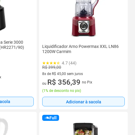
ta Serie 3000
Liquidificador Arno Powermax XXL LN86
 (HR2271/90)
1200W Carmim
4.7 (44)
R$ 399,00
8x de R$ 45,00 sem juros
x
8 vez de R$ 45,00 sem juros
R$ 356,39
no Pix
ou
(
1% de desconto no pix
)
sacola
Adicionar à sacola
Full