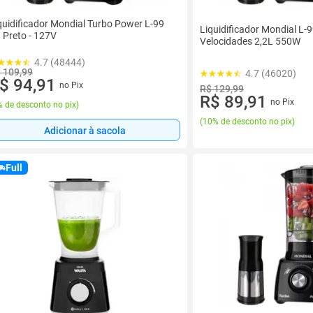
quidificador Mondial Turbo Power L-99
Liquidificador Mondial L-
 Preto - 127V
Velocidades 2,2L 550W
4.7 (48444)
 109,99
4.7 (46020)
$ 94,91
no Pix
R$ 129,99
R$ 89,91
no Pix
 de desconto no pix
)
(
10% de desconto no pix
)
Adicionar à sacola
Full