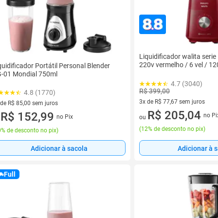
Liquidificador walita seri
220v vermelho / 6 vel / 12
quidificador Portátil Personal Blender
-01 Mondial 750ml
4.7 (3040)
R$ 399,00
4.8 (1770)
3x de R$ 77,67 sem juros
 de R$ 85,00 sem juros
3 vez de R$ 77,67 sem juros
R$ 205,04
ez de R$ 85,00 sem juros
R$ 152,99
no Pi
no Pix
ou
u
(
12% de desconto no pix
)
% de desconto no pix
)
Adicionar à sacola
Adicionar à 
Full