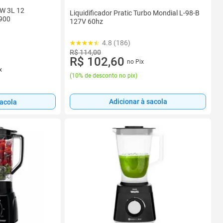
0W 3L 12
Liquidificador Pratic Turbo Mondial L-98-B
900
127V 60hz
4.8 (186)
R$ 114,00
R$ 102,60
no Pix
x
(
10% de desconto no pix
)
Adicionar à sacola
sacola