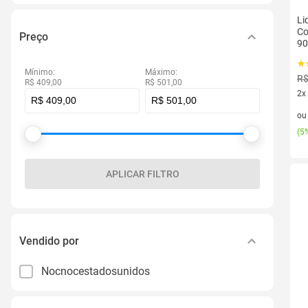
Li
Co
Preço
9
Mínimo:
Máximo:
R$
R$ 409,00
R$ 501,00
2x
2 v
o
(
5%
APLICAR FILTRO
Vendido por
Nocnocestadosunidos