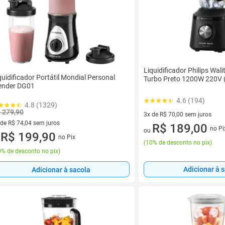
Liquidificador Philips Wali
quidificador Portátil Mondial Personal
Turbo Preto 1200W 220V
ender DG01
4.6 (194)
4.8 (1329)
 279,90
3x de R$ 70,00 sem juros
 de R$ 74,04 sem juros
3 vez de R$ 70,00 sem juros
R$ 189,00
no Pi
ou
ez de R$ 74,04 sem juros
R$ 199,90
no Pix
u
(
10% de desconto no pix
)
% de desconto no pix
)
Adicionar à 
Adicionar à sacola