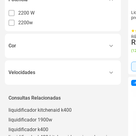
2200 W
Li
pr
2200w
R$
R
Cor
(
12
Grey
Preto
Velocidades
15 Velocidades
15
Consultas Relacionadas
liquidificador kitchenaid k400
liquidificador 1900w
liquidificador k400