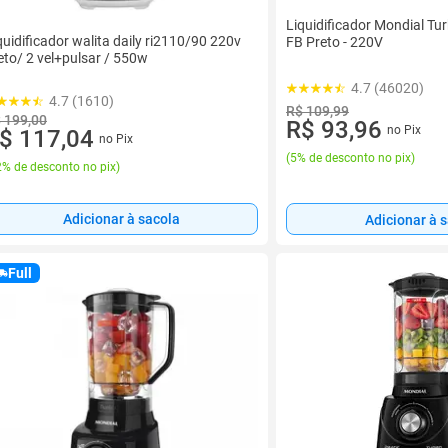
Liquidificador Mondial Tu
quidificador walita daily ri2110/90 220v
FB Preto - 220V
eto/ 2 vel+pulsar / 550w
4.7 (46020)
4.7 (1610)
R$ 109,99
 199,00
R$ 93,96
no Pix
$ 117,04
no Pix
(
5% de desconto no pix
)
% de desconto no pix
)
Adicionar à sacola
Adicionar à 
Full