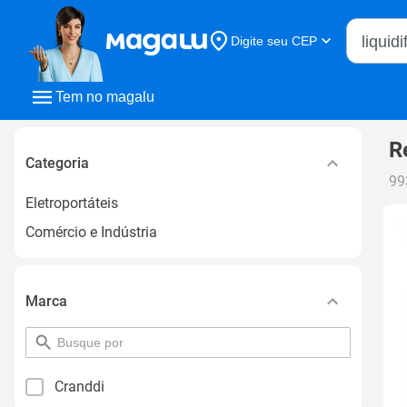
Buscar n
Digite seu CEP
Buscar
Tem no magalu
R
Categoria
99
Eletroportáteis
Comércio e Indústria
Marca
pesquisar
por
filtro
Cranddi