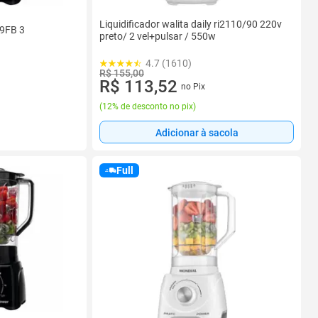
Liquidificador walita daily ri2110/90 220v
99FB 3
preto/ 2 vel+pulsar / 550w
4.7 (1610)
R$ 155,00
R$ 113,52
no Pix
(
12% de desconto no pix
)
Adicionar à sacola
Full