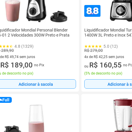
quidificador Mondial Personal Blender
Liquidificador Mondial Tu
-01 2 Velocidades 300W Preto e Prata
1400W 3L Preto e Inox 54
4.8 (1329)
5.0 (12)
 289,90
R$ 279,00
 de R$ 49,74 sem juros
4x de R$ 42,25 sem juros
ez de R$ 49,74 sem juros
R$ 189,00
4 vez de R$ 42,25 sem juros
R$ 160,55
no Pix
no Pi
u
ou
 de desconto no pix
)
(
5% de desconto no pix
)
Adicionar à sacola
Adicionar à 
Full