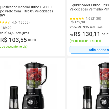
Liquidificador Philco 120
quidificador Mondial Turbo L-900 FB
Velocidades Vermelho PH
po Preto Com Filtro 05 Velocidades
00W
4.6 (2130)
R$ 159,90
4.6 (19058)
2x de R$ 69,95 sem juros
 189,90
2 vez de R$ 69,95 sem juros
R$ 130,11
 de R$ 54,50 sem juros
no Pi
ou
ez de R$ 54,50 sem juros
R$ 103,55
no Pix
u
(
7% de desconto no pix
)
 de desconto no pix
)
Adicionar à 