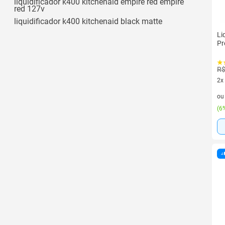
liquidificador k400 kitchenaid empire red empire
red 127v
liquidificador k400 kitchenaid black matte
Li
Pr
R$
2x
2 v
o
(
6%