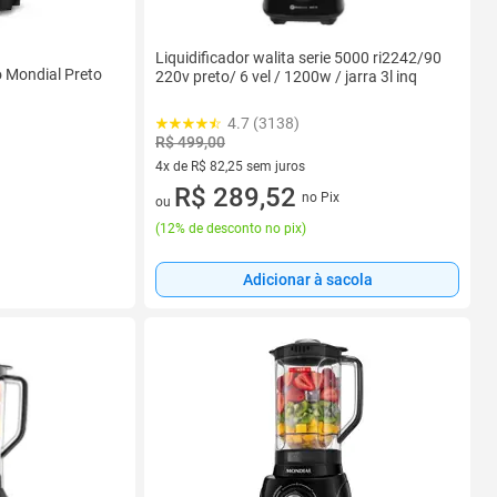
Liquidificador walita serie 5000 ri2242/90
o Mondial Preto
220v preto/ 6 vel / 1200w / jarra 3l inq
4.7 (3138)
R$ 499,00
4x de R$ 82,25 sem juros
4 vez de R$ 82,25 sem juros
R$ 289,52
no Pix
ou
(
12% de desconto no pix
)
Adicionar à sacola