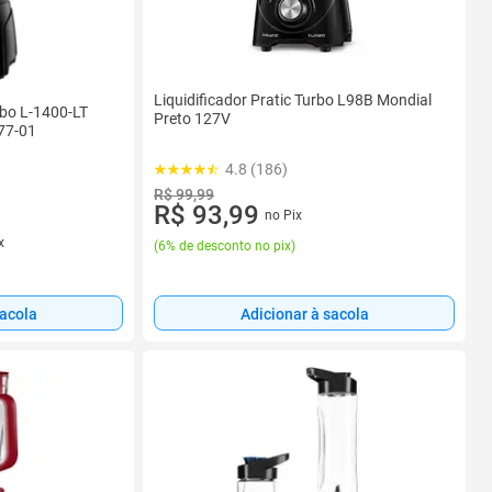
Liquidificador Pratic Turbo L98B Mondial
rbo L-1400-LT
Preto 127V
77-01
4.8 (186)
R$ 99,99
R$ 93,99
no Pix
x
(
6% de desconto no pix
)
sacola
Adicionar à sacola