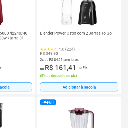
e 5000 ri2240/40
Blender Power Oster com 2 Jarras To Go
00w / jarra 3l
4.6 (224)
R$ 349,90
2x de R$ 84,95 sem juros
2 vez de R$ 84,95 sem juros
R$ 161,41
x
no Pix
ou
(
5% de desconto no pix
)
sacola
Adicionar à sacola
Full