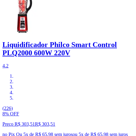
Liquidificador Philco Smart Control
PLQ2000 600W 220V
4.2
(226)
8% OFF
Preço R$ 303,51
R$
303
,
51
no Pix
Ou 5x de R$ 65,98 sem juros
ou
5
x de
R$ 65,98
sem juros