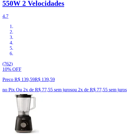
550W 2 Velocidades
4.7
(762)
10% OFF
Preço R$ 139,59
R$
139
,
59
no Pix
Ou 2x de R$ 77,55 sem juros
ou
2
x de
R$ 77,55
sem juros