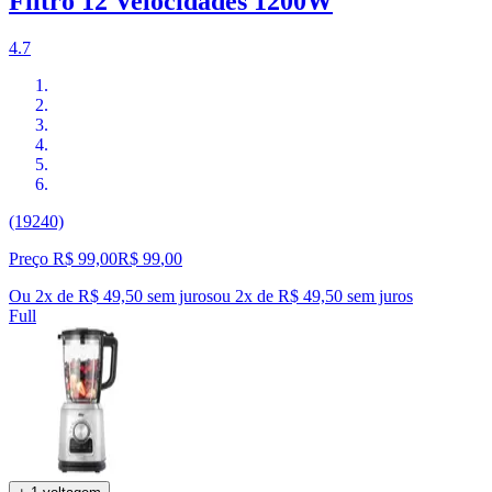
Filtro 12 Velocidades 1200W
4.7
(19240)
Preço R$ 99,00
R$
99
,
00
Ou 2x de R$ 49,50 sem juros
ou
2
x de
R$ 49,50
sem juros
Full