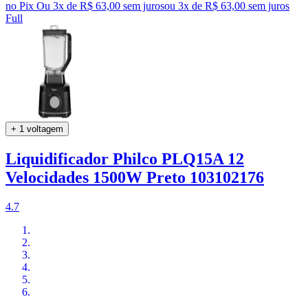
no Pix
Ou 3x de R$ 63,00 sem juros
ou
3
x de
R$ 63,00
sem juros
Full
+ 1 voltagem
Liquidificador Philco PLQ15A 12
Velocidades 1500W Preto 103102176
4.7