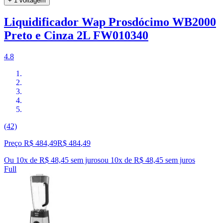
+ 1 voltagem
Liquidificador Wap Prosdócimo WB2000
Preto e Cinza 2L FW010340
4.8
(42)
Preço R$ 484,49
R$
484
,
49
Ou 10x de R$ 48,45 sem juros
ou
10
x de
R$ 48,45
sem juros
Full