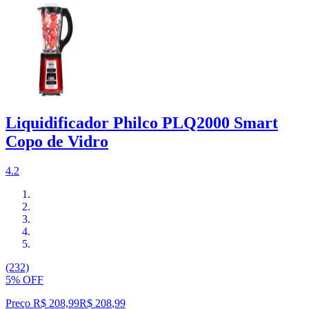
Liquidificador Philco PLQ2000 Smart
Copo de Vidro
4.2
(232)
5% OFF
Preço R$ 208,99
R$
208
,
99