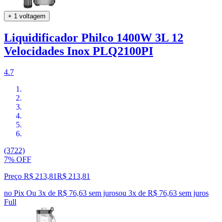
+ 1 voltagem
Liquidificador Philco 1400W 3L 12
Velocidades Inox PLQ2100PI
4.7
(3722)
7% OFF
Preço R$ 213,81
R$
213
,
81
no Pix
Ou 3x de R$ 76,63 sem juros
ou
3
x de
R$ 76,63
sem juros
Full