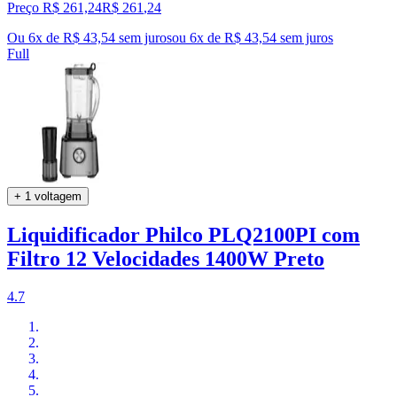
Preço R$ 261,24
R$
261
,
24
Ou 6x de R$ 43,54 sem juros
ou
6
x de
R$ 43,54
sem juros
Full
+ 1 voltagem
Liquidificador Philco PLQ2100PI com
Filtro 12 Velocidades 1400W Preto
4.7