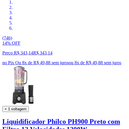
(746)
14% OFF
Preço R$ 343,14
R$
343
,
14
no Pix
Ou 8x de R$ 49,88 sem juros
ou
8
x de
R$ 49,88
sem juros
+ 1 voltagem
Liquidificador Philco PH900 Preto com