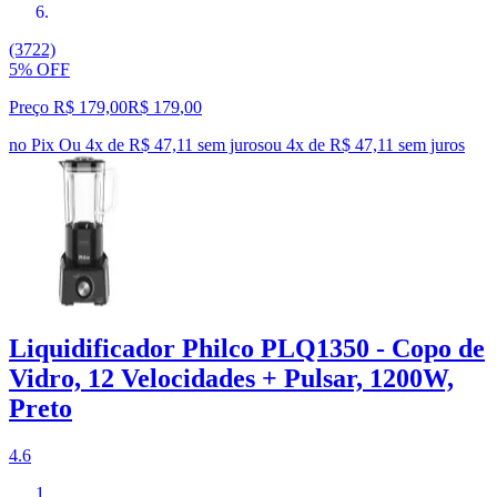
(3722)
5% OFF
Preço R$ 179,00
R$
179
,
00
no Pix
Ou 4x de R$ 47,11 sem juros
ou
4
x de
R$ 47,11
sem juros
Liquidificador Philco PLQ1350 - Copo de
Vidro, 12 Velocidades + Pulsar, 1200W,
Preto
4.6