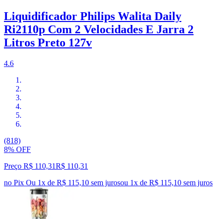
Liquidificador Philips Walita Daily
Ri2110p Com 2 Velocidades E Jarra 2
Litros Preto 127v
4.6
(818)
8% OFF
Preço R$ 110,31
R$
110
,
31
no Pix
Ou 1x de R$ 115,10 sem juros
ou
1
x de
R$ 115,10
sem juros