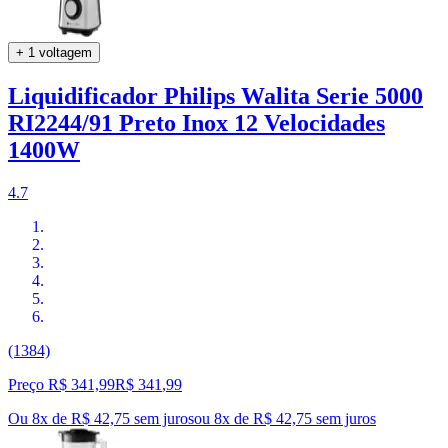
+ 1 voltagem
Liquidificador Philips Walita Serie 5000
RI2244/91 Preto Inox 12 Velocidades
1400W
4.7
(1384)
Preço R$ 341,99
R$
341
,
99
Ou 8x de R$ 42,75 sem juros
ou
8
x de
R$ 42,75
sem juros