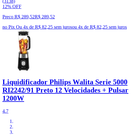
(3138)
12% OFF
Preço R$ 289,52
R$
289
,
52
no Pix
Ou 4x de R$ 82,25 sem juros
ou
4
x de
R$ 82,25
sem juros
Liquidificador Philips Walita Serie 5000
RI2242/91 Preto 12 Velocidades + Pulsar
1200W
4.7