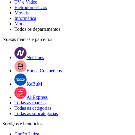
TV e Vídeo
Eletrodomésticos
Móveis
Informática
Moda
Todos os departamentos
Nossas marcas e parceiros
Netshoes
Epoca Cosméticos
KaBuM!
AliExpress
Todas as marcas
Todas as categorias
Todas as subcategorias
Serviços e benefícios
Cartão Luiza