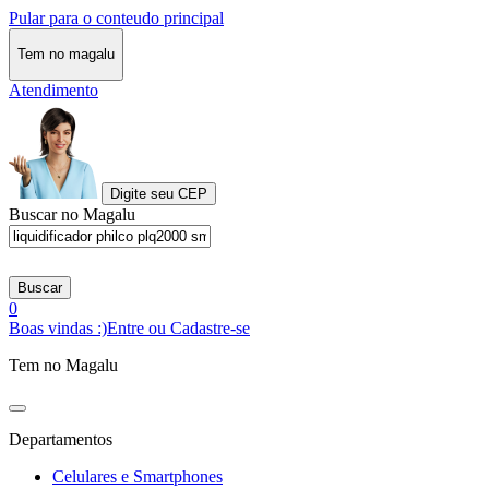
Pular para o conteudo principal
Tem no magalu
Atendimento
Digite seu CEP
Buscar no Magalu
Buscar
0
Boas vindas :)
Entre ou Cadastre-se
Tem no Magalu
Departamentos
Celulares e Smartphones