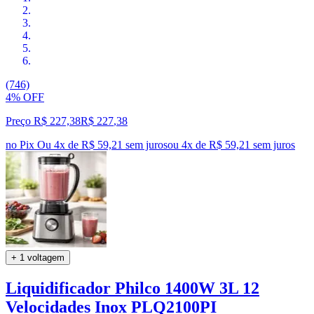
(746)
4% OFF
Preço R$ 227,38
R$
227
,
38
no Pix
Ou 4x de R$ 59,21 sem juros
ou
4
x de
R$ 59,21
sem juros
+ 1 voltagem
Liquidificador Philco 1400W 3L 12
Velocidades Inox PLQ2100PI