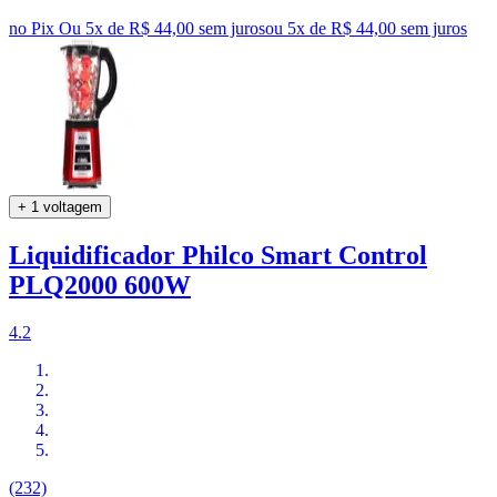
no Pix
Ou 5x de R$ 44,00 sem juros
ou
5
x de
R$ 44,00
sem juros
+ 1 voltagem
Liquidificador Philco Smart Control
PLQ2000 600W
4.2
(232)