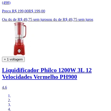
(498)
Preço R$ 199,00
R$
199
,
00
Ou 4x de R$ 49,75 sem juros
ou
4
x de
R$ 49,75
sem juros
+ 1 voltagem
Liquidificador Philco 1200W 3L 12
Velocidades Vermelho PH900
4.6