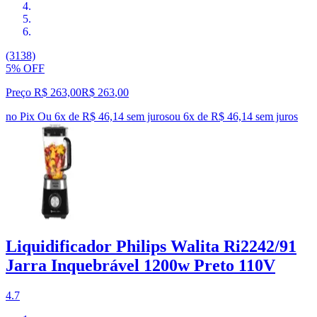
(3138)
5% OFF
Preço R$ 263,00
R$
263
,
00
no Pix
Ou 6x de R$ 46,14 sem juros
ou
6
x de
R$ 46,14
sem juros
Liquidificador Philips Walita Ri2242/91
Jarra Inquebrável 1200w Preto 110V
4.7