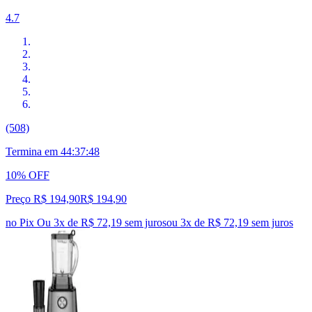
4.7
(508)
Termina em
44:37:48
10% OFF
Preço R$ 194,90
R$
194
,
90
no Pix
Ou 3x de R$ 72,19 sem juros
ou
3
x de
R$ 72,19
sem juros