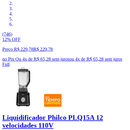
(746)
12% OFF
Preço R$ 229,78
R$
229
,
78
no Pix
Ou 4x de R$ 65,28 sem juros
ou
4
x de
R$ 65,28
sem juros
Full
Liquidificador Philco PLQ15A 12
velocidades 110V