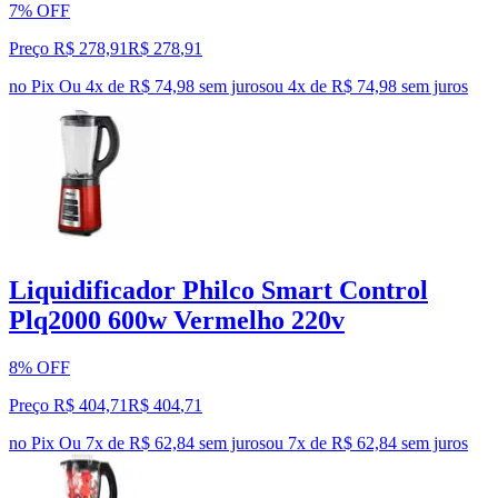
7% OFF
Preço R$ 278,91
R$
278
,
91
no Pix
Ou 4x de R$ 74,98 sem juros
ou
4
x de
R$ 74,98
sem juros
Liquidificador Philco Smart Control
Plq2000 600w Vermelho 220v
8% OFF
Preço R$ 404,71
R$
404
,
71
no Pix
Ou 7x de R$ 62,84 sem juros
ou
7
x de
R$ 62,84
sem juros