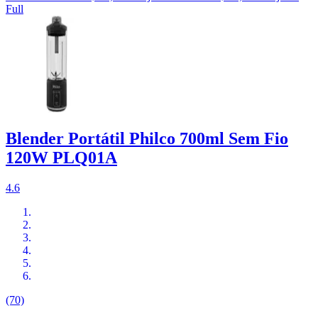
Full
Blender Portátil Philco 700ml Sem Fio
120W PLQ01A
4.6
(70)