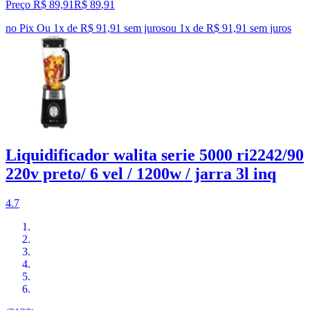
Preço R$ 89,91
R$
89
,
91
no Pix
Ou 1x de R$ 91,91 sem juros
ou
1
x de
R$ 91,91
sem juros
Liquidificador walita serie 5000 ri2242/90
220v preto/ 6 vel / 1200w / jarra 3l inq
4.7