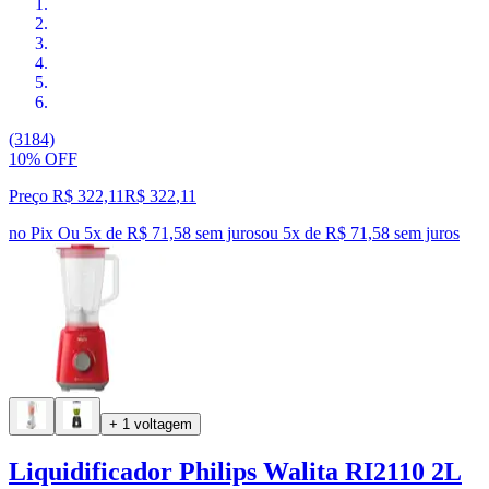
(3184)
10% OFF
Preço R$ 322,11
R$
322
,
11
no Pix
Ou 5x de R$ 71,58 sem juros
ou
5
x de
R$ 71,58
sem juros
+ 1 voltagem
Liquidificador Philips Walita RI2110 2L