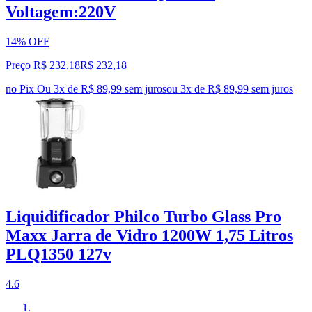
Voltagem:220V
14% OFF
Preço R$ 232,18
R$
232
,
18
no Pix
Ou 3x de R$ 89,99 sem juros
ou
3
x de
R$ 89,99
sem juros
Liquidificador Philco Turbo Glass Pro
Maxx Jarra de Vidro 1200W 1,75 Litros
PLQ1350 127v
4.6