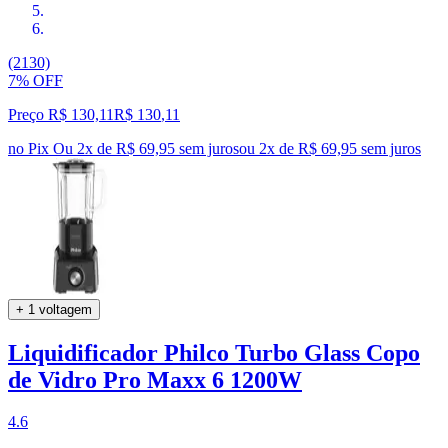
(2130)
7% OFF
Preço R$ 130,11
R$
130
,
11
no Pix
Ou 2x de R$ 69,95 sem juros
ou
2
x de
R$ 69,95
sem juros
+ 1 voltagem
Liquidificador Philco Turbo Glass Copo
de Vidro Pro Maxx 6 1200W
4.6