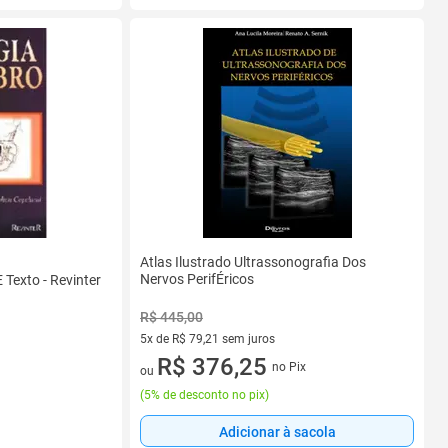
Atlas Ilustrado Ultrassonografia Dos
Nervos PerifÉricos
 Texto - Revinter
R$ 445,00
5x de R$ 79,21 sem juros
5 vez de R$ 79,21 sem juros
R$ 376,25
no Pix
ou
(
5% de desconto no pix
)
Adicionar à sacola