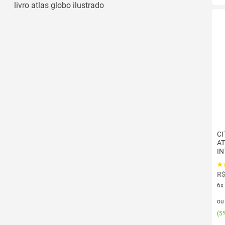
livro atlas globo ilustrado
CI
AT
IN
R$
6x
6 v
o
(
5%