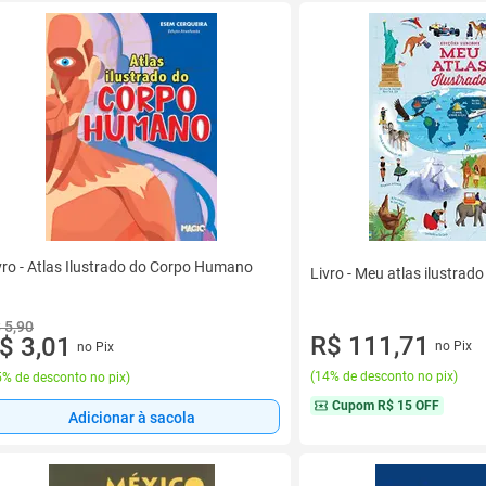
vro - Atlas Ilustrado do Corpo Humano
Livro - Meu atlas ilustrado
 5,90
R$ 111,71
$ 3,01
no Pix
no Pix
(
14% de desconto no pix
)
% de desconto no pix
)
Cupom
R$ 15 OFF
Adicionar à sacola