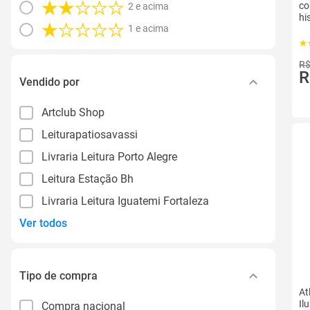
co
2 e acima
hi
1 e acima
R$
R
Vendido por
Artclub Shop
Leiturapatiosavassi
Livraria Leitura Porto Alegre
Leitura Estação Bh
Livraria Leitura Iguatemi Fortaleza
Ver todos
Tipo de compra
At
Il
Compra nacional