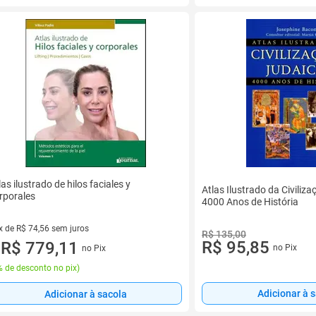
las ilustrado de hilos faciales y
Atlas Ilustrado da Civiliz
rporales
4000 Anos de História
x de R$ 74,56 sem juros
R$ 135,00
R$ 95,85
vez de R$ 74,56 sem juros
R$ 779,11
no Pix
no Pix
u
 de desconto no pix
)
Adicionar à 
Adicionar à sacola