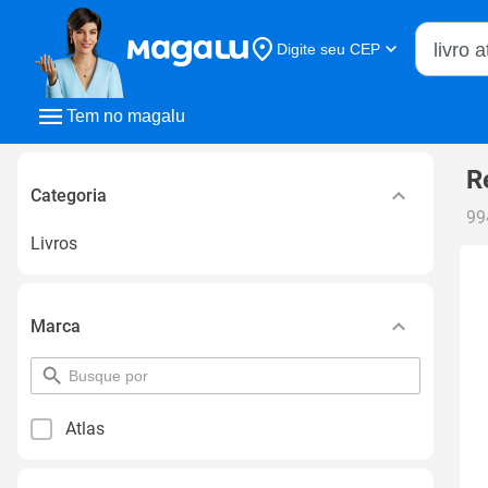
Buscar n
Digite seu CEP
Buscar
Tem no magalu
R
Categoria
99
Livros
Marca
pesquisar
por
filtro
Atlas