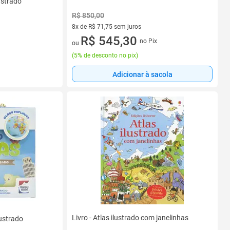
ustrado
R$ 850,00
8x de R$ 71,75 sem juros
8 vez de R$ 71,75 sem juros
R$ 545,30
no Pix
ou
(
5% de desconto no pix
)
Adicionar à sacola
Livro - Atlas ilustrado com janelinhas
lustrado