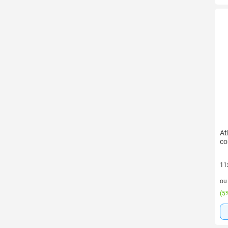
At
co
11
11 
o
(
5%