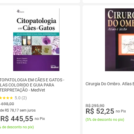
TOPATOLOGIA EM CÃES E GATOS -
Cirurgia Do Ombro. Atlas E
LAS COLORIDO E GUIA PARA
TERPRETAÇÃO - MedVet
5.0 (2)
 698,00
R$ 295,90
R$ 52,25
 de R$ 78,17 sem juros
no Pix
ez de R$ 78,17 sem juros
R$ 445,55
no Pix
(
5% de desconto no pix
)
u
 de desconto no pix
)