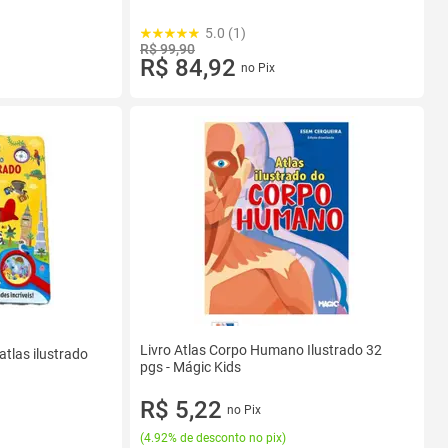
5.0 (1)
R$ 99,90
R$ 84,92
no Pix
Livro Atlas Corpo Humano Ilustrado 32
atlas ilustrado
pgs - Mágic Kids
R$ 5,22
no Pix
(
4.92% de desconto no pix
)