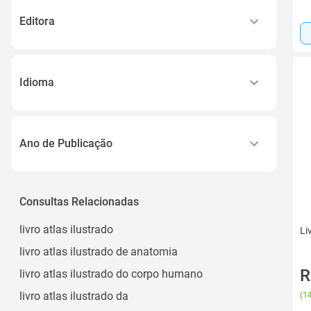
Editora
Gen Atlas
Atlas
Idioma
Português
Ano de Publicação
2025
2026
Consultas Relacionadas
2015
livro atlas ilustrado
Li
2022
livro atlas ilustrado de anatomia
2023
R
livro atlas ilustrado do corpo humano
Ver todos
livro atlas ilustrado da
(
14