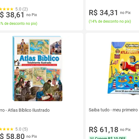
5.0 (2)
R$ 34,31
$ 38,61
no Pix
no Pix
(
14% de desconto no pix
)
% de desconto no pix
)
Saiba tudo - meu primeiro 
vro - Atlas Bíblico Ilustrado
R$ 61,18
5.0 (5)
no Pix
$ 58,80
no Pix
Cupom
R$ 10 OFF