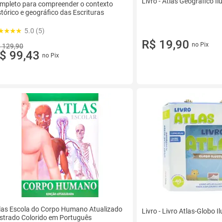
Livro - Atlas Geográfico Il
mpleto para compreender o contexto
stórico e geográfico das Escrituras
5.0 (5)
R$ 19,90
no Pix
 129,90
$ 99,43
no Pix
las Escola do Corpo Humano Atualizado
Livro - Livro Atlas-Globo I
ustrado Colorido em Português