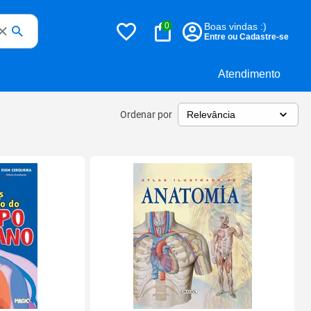
0
Boas vindas :)
Entre ou Cadastre-se
Atendimento
Ordenar por