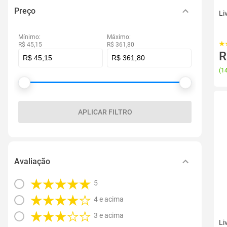
Preço
Li
Mínimo:
Máximo:
R$ 45,15
R$ 361,80
R
(
14
APLICAR FILTRO
Avaliação
5
4 e acima
3 e acima
Li