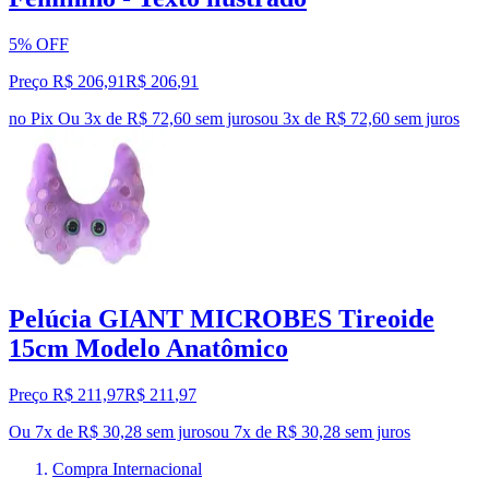
5% OFF
Preço R$ 206,91
R$
206
,
91
no Pix
Ou 3x de R$ 72,60 sem juros
ou
3
x de
R$ 72,60
sem juros
Pelúcia GIANT MICROBES Tireoide
15cm Modelo Anatômico
Preço R$ 211,97
R$
211
,
97
Ou 7x de R$ 30,28 sem juros
ou
7
x de
R$ 30,28
sem juros
Compra Internacional