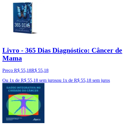
Livro - 365 Dias Diagnóstico: Câncer de
Mama
Preço R$ 55,18
R$
55
,
18
Ou 1x de R$ 55,18 sem juros
ou
1
x de
R$ 55,18
sem juros