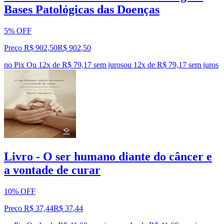
Bases Patológicas das Doenças
5% OFF
Preço R$ 902,50
R$
902
,
50
no Pix
Ou 12x de R$ 79,17 sem juros
ou
12
x de
R$ 79,17
sem juros
Livro - O ser humano diante do câncer e
a vontade de curar
10% OFF
Preço R$ 37,44
R$
37
,
44