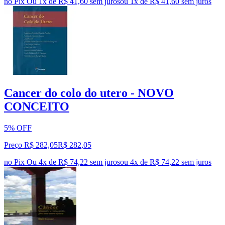
no Pix
Ou 1x de R$ 41,60 sem juros
ou
1
x de
R$ 41,60
sem juros
Cancer do colo do utero - NOVO
CONCEITO
5% OFF
Preço R$ 282,05
R$
282
,
05
no Pix
Ou 4x de R$ 74,22 sem juros
ou
4
x de
R$ 74,22
sem juros