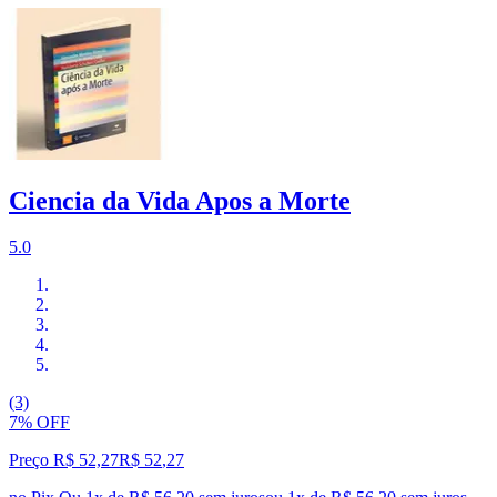
Ciencia da Vida Apos a Morte
5.0
(3)
7% OFF
Preço R$ 52,27
R$
52
,
27