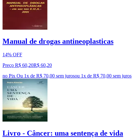
Manual de drogas antineoplasticas
14% OFF
Preço R$ 60,20
R$
60
,
20
no Pix
Ou 1x de R$ 70,00 sem juros
ou
1
x de
R$ 70,00
sem juros
Livro - Câncer: uma sentença de vida