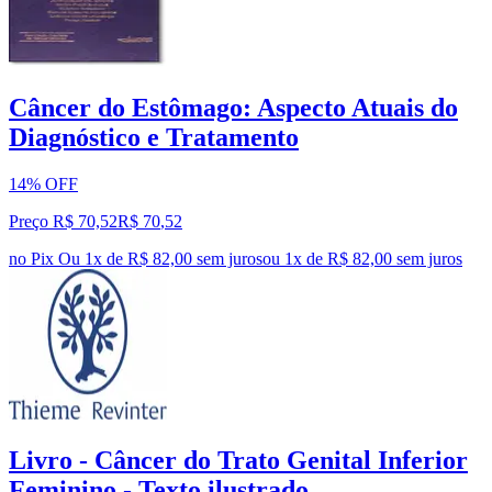
Câncer do Estômago: Aspecto Atuais do
Diagnóstico e Tratamento
14% OFF
Preço R$ 70,52
R$
70
,
52
no Pix
Ou 1x de R$ 82,00 sem juros
ou
1
x de
R$ 82,00
sem juros
Livro - Câncer do Trato Genital Inferior
Feminino - Texto ilustrado