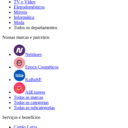
TV e Vídeo
Eletrodomésticos
Móveis
Informática
Moda
Todos os departamentos
Nossas marcas e parceiros
Netshoes
Epoca Cosméticos
KaBuM!
AliExpress
Todas as marcas
Todas as categorias
Todas as subcategorias
Serviços e benefícios
Cartão Luiza