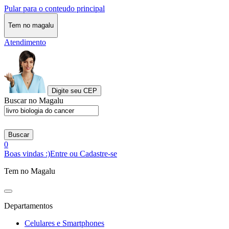
Pular para o conteudo principal
Tem no magalu
Atendimento
Digite seu CEP
Buscar no Magalu
Buscar
0
Boas vindas :)
Entre ou Cadastre-se
Tem no Magalu
Departamentos
Celulares e Smartphones