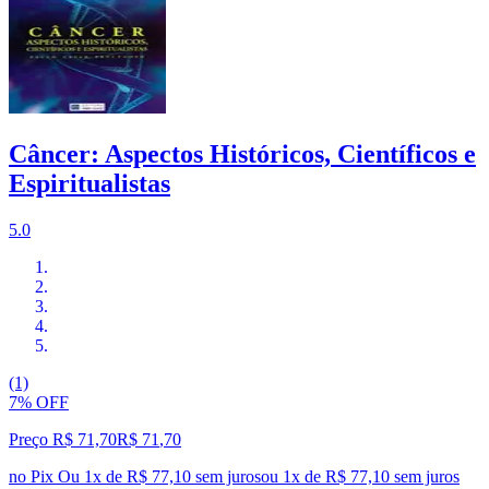
Câncer: Aspectos Históricos, Científicos e
Espiritualistas
5.0
(1)
7% OFF
Preço R$ 71,70
R$
71
,
70
no Pix
Ou 1x de R$ 77,10 sem juros
ou
1
x de
R$ 77,10
sem juros