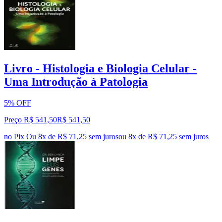
Livro - Histologia e Biologia Celular -
Uma Introdução à Patologia
5% OFF
Preço R$ 541,50
R$
541
,
50
no Pix
Ou 8x de R$ 71,25 sem juros
ou
8
x de
R$ 71,25
sem juros