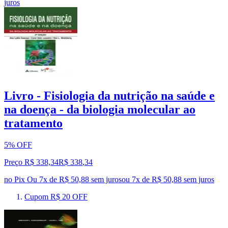
juros
Livro - Fisiologia da nutrição na saúde e
na doença - da biologia molecular ao
tratamento
5% OFF
Preço R$ 338,34
R$
338
,
34
no Pix
Ou 7x de R$ 50,88 sem juros
ou
7
x de
R$ 50,88
sem juros
Cupom R$ 20 OFF