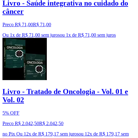
Livro - Saúde integrativa no cuidado do
câncer
Preço R$ 71,00
R$
71
,
00
Ou 1x de R$ 71,00 sem juros
ou
1
x de
R$ 71,00
sem juros
Livro - Tratado de Oncologia - Vol. 01 e
Vol. 02
5% OFF
Preço R$ 2.042,50
R$
2.042
,
50
no Pix
Ou 12x de R$ 179,17 sem juros
ou
12
x de
R$ 179,17
sem