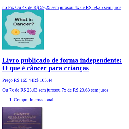
no Pix
Ou 4x de R$ 59,25 sem juros
ou
4
x de
R$ 59,25
sem juros
Livro publicado de forma independente:
O que é câncer para crianças
Preço R$ 165,44
R$
165
,
44
Ou 7x de R$ 23,63 sem juros
ou
7
x de
R$ 23,63
sem juros
Compra Internacional