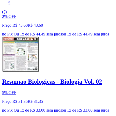
(2)
2% OFF
Preço R$ 43,60
R$
43
,
60
no Pix
Ou 1x de R$ 44,49 sem juros
ou
1
x de
R$ 44,49
sem juros
Resumao Biologicas - Biologia Vol. 02
5% OFF
Preço R$ 31,35
R$
31
,
35
no Pix
Ou 1x de R$ 33,00 sem juros
ou
1
x de
R$ 33,00
sem juros