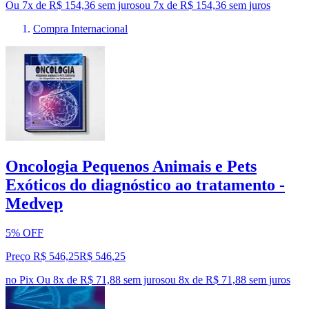
Ou 7x de R$ 154,36 sem juros
ou
7
x de
R$ 154,36
sem juros
Compra Internacional
Oncologia Pequenos Animais e Pets
Exóticos do diagnóstico ao tratamento -
Medvep
5% OFF
Preço R$ 546,25
R$
546
,
25
no Pix
Ou 8x de R$ 71,88 sem juros
ou
8
x de
R$ 71,88
sem juros