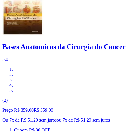
Bases Anatomicas da Cirurgia do Cancer
5.0
(2)
Preço R$ 359,00
R$
359
,
00
Ou 7x de R$ 51,29 sem juros
ou
7
x de
R$ 51,29
sem juros
Cupom R$ 30 OFF