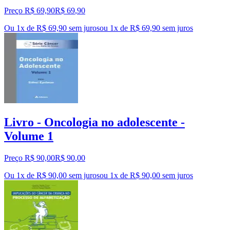
Preço R$ 69,90
R$
69
,
90
Ou 1x de R$ 69,90 sem juros
ou
1
x de
R$ 69,90
sem juros
Livro - Oncologia no adolescente -
Volume 1
Preço R$ 90,00
R$
90
,
00
Ou 1x de R$ 90,00 sem juros
ou
1
x de
R$ 90,00
sem juros