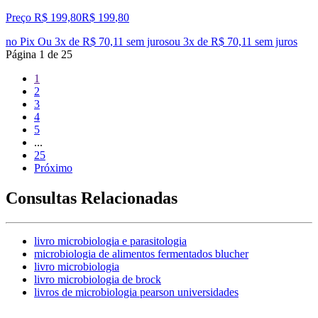
Preço R$ 199,80
R$
199
,
80
no Pix
Ou 3x de R$ 70,11 sem juros
ou
3
x de
R$ 70,11
sem juros
Página
1
de
25
1
2
3
4
5
...
25
Próximo
Consultas Relacionadas
livro microbiologia e parasitologia
microbiologia de alimentos fermentados blucher
livro microbiologia
livro microbiologia de brock
livros de microbiologia pearson universidades