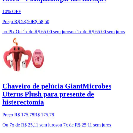
10% OFF
Preço R$ 58,50
R$
58
,
50
no Pix
Ou 1x de R$ 65,00 sem juros
ou
1
x de
R$ 65,00
sem juros
Chaveiro de pelúcia GiantMicrobes
Uterus Plush para presente de
histerectomia
Preço R$ 175,78
R$
175
,
78
Ou 7x de R$ 25,11 sem juros
ou
7
x de
R$ 25,11
sem juros