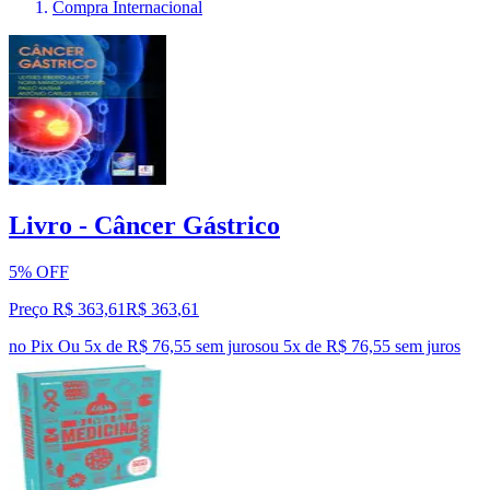
Compra Internacional
Livro - Câncer Gástrico
5% OFF
Preço R$ 363,61
R$
363
,
61
no Pix
Ou 5x de R$ 76,55 sem juros
ou
5
x de
R$ 76,55
sem juros