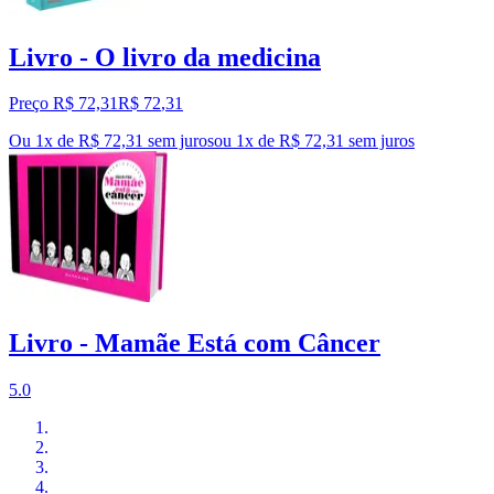
Livro - O livro da medicina
Preço R$ 72,31
R$
72
,
31
Ou 1x de R$ 72,31 sem juros
ou
1
x de
R$ 72,31
sem juros
Livro - Mamãe Está com Câncer
5.0