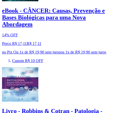
eBook - CÂNCER: Causas, Prevenção e
Bases Biológicas para uma Nova
Abordagem
14% OFF
Preço R$ 17,11
R$
17
,
11
no Pix
Ou 1x de R$ 19,90 sem juros
ou
1
x de
R$ 19,90
sem juros
Cupom R$ 10 OFF
Livro - Robbins & Cotran - Patologia -