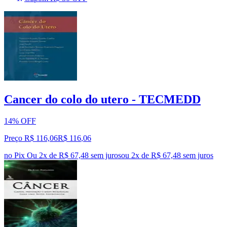
Cancer do colo do utero - TECMEDD
14% OFF
Preço R$ 116,06
R$
116
,
06
no Pix
Ou 2x de R$ 67,48 sem juros
ou
2
x de
R$ 67,48
sem juros