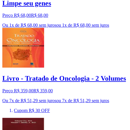
Limpe seu genes
Preço R$ 68,00
R$
68
,
00
Ou 1x de R$ 68,00 sem juros
ou
1
x de
R$ 68,00
sem juros
Livro - Tratado de Oncologia - 2 Volumes
Preço R$ 359,00
R$
359
,
00
Ou 7x de R$ 51,29 sem juros
ou
7
x de
R$ 51,29
sem juros
Cupom R$ 30 OFF