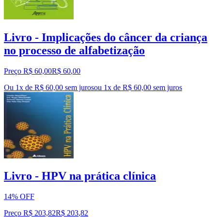
Livro - Implicações do câncer da criança
no processo de alfabetização
Preço R$ 60,00
R$
60
,
00
Ou 1x de R$ 60,00 sem juros
ou
1
x de
R$ 60,00
sem juros
Livro - HPV na prática clínica
14% OFF
Preço R$ 203,82
R$
203
,
82