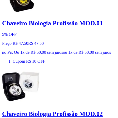
Chaveiro Biologia Profissão MOD.01
5% OFF
Preço R$ 47,50
R$
47
,
50
no Pix
Ou 1x de R$ 50,00 sem juros
ou
1
x de
R$ 50,00
sem juros
Cupom R$ 10 OFF
Chaveiro Biologia Profissão MOD.02