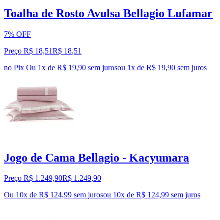
Toalha de Rosto Avulsa Bellagio Lufamar
7% OFF
Preço R$ 18,51
R$
18
,
51
no Pix
Ou 1x de R$ 19,90 sem juros
ou
1
x de
R$ 19,90
sem juros
Jogo de Cama Bellagio - Kacyumara
Preço R$ 1.249,90
R$
1.249
,
90
Ou 10x de R$ 124,99 sem juros
ou
10
x de
R$ 124,99
sem juros