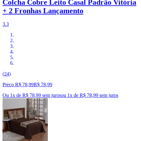
Colcha Cobre Leito Casal Padrão Vitória
+ 2 Fronhas Lançamento
3.3
(24)
Preço R$ 78,99
R$
78
,
99
Ou 1x de R$ 78,99 sem juros
ou
1
x de
R$ 78,99
sem juros