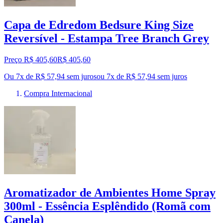
Capa de Edredom Bedsure King Size
Reversível - Estampa Tree Branch Grey
Preço R$ 405,60
R$
405
,
60
Ou 7x de R$ 57,94 sem juros
ou
7
x de
R$ 57,94
sem juros
Compra Internacional
Aromatizador de Ambientes Home Spray
300ml - Essência Esplêndido (Romã com
Canela)