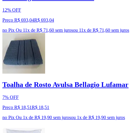
12% OFF
Preço R$ 693,04
R$
693
,
04
no Pix
Ou 11x de R$ 71,60 sem juros
ou
11
x de
R$ 71,60
sem juros
Toalha de Rosto Avulsa Bellagio Lufamar
7% OFF
Preço R$ 18,51
R$
18
,
51
no Pix
Ou 1x de R$ 19,90 sem juros
ou
1
x de
R$ 19,90
sem juros