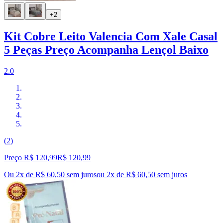
+2
Kit Cobre Leito Valencia Com Xale Casal
5 Peças Preço Acompanha Lençol Baixo
2.0
(2)
Preço R$ 120,99
R$
120
,
99
Ou 2x de R$ 60,50 sem juros
ou
2
x de
R$ 60,50
sem juros