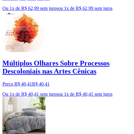
Ou 1x de R$ 62,99 sem juros
ou
1
x de
R$ 62,99
sem juros
Múltiplos Olhares Sobre Processos
Descoloniais nas Artes Cênicas
Preço R$ 40,41
R$
40
,
41
Ou 1x de R$ 40,41 sem juros
ou
1
x de
R$ 40,41
sem juros