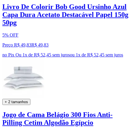
Livro De Colorir Bob Good Ursinho Azul
Capa Dura Acetato Destacável Papel 150g
50pg
5% OFF
Preço R$ 49,83
R$
49
,
83
no Pix
Ou 1x de R$ 52,45 sem juros
ou
1
x de
R$ 52,45
sem juros
+ 2 tamanhos
Jogo de Cama Belágio 300 Fios Anti-
Pilling Cetim Algodão Egípcio