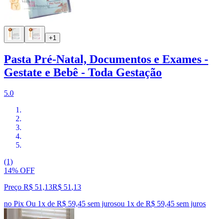
+1
Pasta Pré-Natal, Documentos e Exames -
Gestate e Bebê - Toda Gestação
5.0
(1)
14% OFF
Preço R$ 51,13
R$
51
,
13
no Pix
Ou 1x de R$ 59,45 sem juros
ou
1
x de
R$ 59,45
sem juros