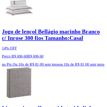
Jogo de lençol Bellágio marinho Branco
c/ Inrose 300 fios Tamanho:Casal
14% OFF
Preço R$ 696,60
R$
696
,
60
no Pix
Ou 10x de R$ 81,00 sem juros
ou
10
x de
R$ 81,00
sem juros