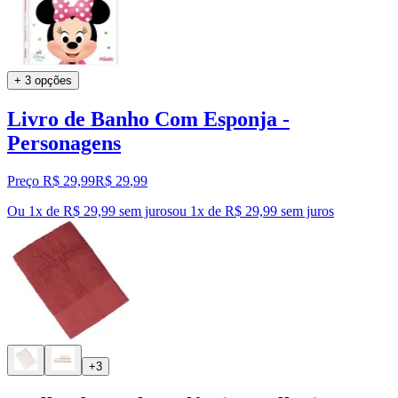
+ 3 opções
Livro de Banho Com Esponja -
Personagens
Preço R$ 29,99
R$
29
,
99
Ou 1x de R$ 29,99 sem juros
ou
1
x de
R$ 29,99
sem juros
+3