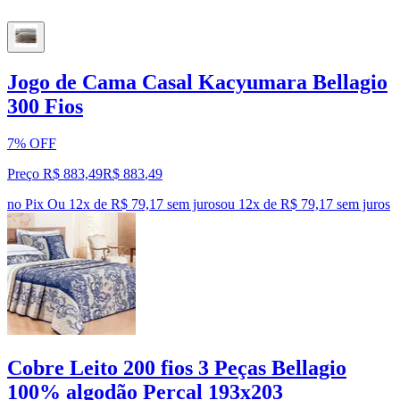
Jogo de Cama Casal Kacyumara Bellagio
300 Fios
7% OFF
Preço R$ 883,49
R$
883
,
49
no Pix
Ou 12x de R$ 79,17 sem juros
ou
12
x de
R$ 79,17
sem juros
Cobre Leito 200 fios 3 Peças Bellagio
100% algodão Percal 193x203