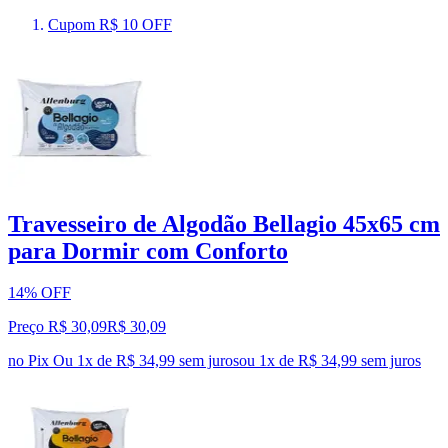
Cupom R$ 10 OFF
Travesseiro de Algodão Bellagio 45x65 cm
para Dormir com Conforto
14% OFF
Preço R$ 30,09
R$
30
,
09
no Pix
Ou 1x de R$ 34,99 sem juros
ou
1
x de
R$ 34,99
sem juros