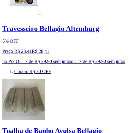
Travesseiro Bellagio Altemburg
5% OFF
Preço R$ 28,41
R$
28
,
41
no Pix
Ou 1x de R$ 29,90 sem juros
ou
1
x de
R$ 29,90
sem juros
Cupom R$ 30 OFF
Toalha de Banho Avulsa Bellagio