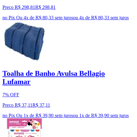
Preço R$ 298,81
R$
298
,
81
no Pix
Ou 4x de R$ 80,33 sem juros
ou
4
x de
R$ 80,33
sem juros
Toalha de Banho Avulsa Bellagio
Lufamar
7% OFF
Preço R$ 37,11
R$
37
,
11
no Pix
Ou 1x de R$ 39,90 sem juros
ou
1
x de
R$ 39,90
sem juros