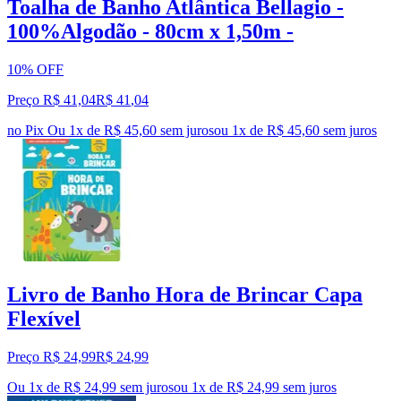
Toalha de Banho Atlântica Bellagio -
100%Algodão - 80cm x 1,50m -
10% OFF
Preço R$ 41,04
R$
41
,
04
no Pix
Ou 1x de R$ 45,60 sem juros
ou
1
x de
R$ 45,60
sem juros
Livro de Banho Hora de Brincar Capa
Flexível
Preço R$ 24,99
R$
24
,
99
Ou 1x de R$ 24,99 sem juros
ou
1
x de
R$ 24,99
sem juros