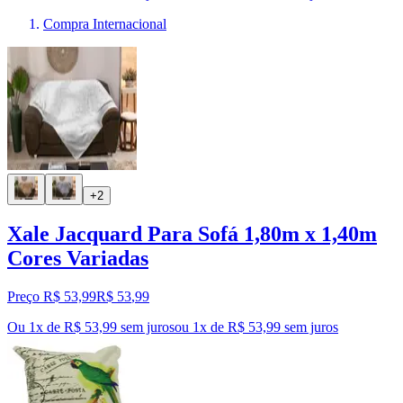
Compra Internacional
+2
Xale Jacquard Para Sofá 1,80m x 1,40m
Cores Variadas
Preço R$ 53,99
R$
53
,
99
Ou 1x de R$ 53,99 sem juros
ou
1
x de
R$ 53,99
sem juros