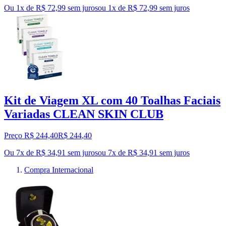
Ou 1x de R$ 72,99 sem juros
ou
1
x de
R$ 72,99
sem juros
Kit de Viagem XL com 40 Toalhas Faciais
Variadas CLEAN SKIN CLUB
Preço R$ 244,40
R$
244
,
40
Ou 7x de R$ 34,91 sem juros
ou
7
x de
R$ 34,91
sem juros
Compra Internacional