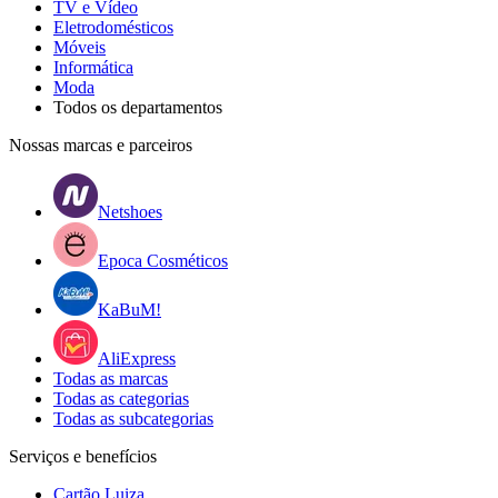
TV e Vídeo
Eletrodomésticos
Móveis
Informática
Moda
Todos os departamentos
Nossas marcas e parceiros
Netshoes
Epoca Cosméticos
KaBuM!
AliExpress
Todas as marcas
Todas as categorias
Todas as subcategorias
Serviços e benefícios
Cartão Luiza