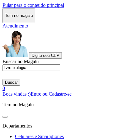
Pular para o conteudo principal
Tem no magalu
Atendimento
Digite seu CEP
Buscar no Magalu
Buscar
0
Boas vindas :)
Entre ou Cadastre-se
Tem no Magalu
Departamentos
Celulares e Smartphones