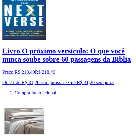
Livro O próximo versículo: O que você
nunca soube sobre 60 passagens da Bíblia
Preço R$ 218,40
R$
218
,
40
Ou 7x de R$ 31,20 sem juros
ou
7
x de
R$ 31,20
sem juros
Compra Internacional