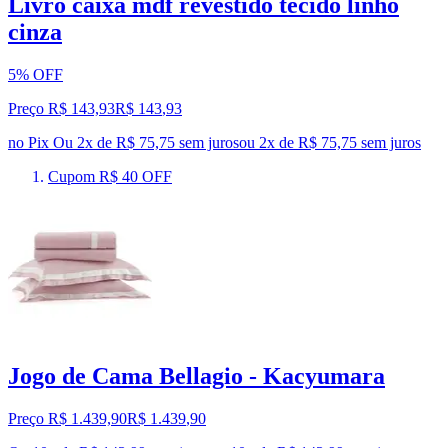
Livro caixa mdf revestido tecido linho
cinza
5% OFF
Preço R$ 143,93
R$
143
,
93
no Pix
Ou 2x de R$ 75,75 sem juros
ou
2
x de
R$ 75,75
sem juros
Cupom R$ 40 OFF
Jogo de Cama Bellagio - Kacyumara
Preço R$ 1.439,90
R$
1.439
,
90