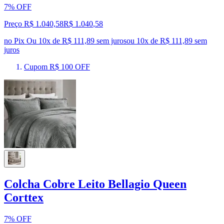
7% OFF
Preço R$ 1.040,58
R$
1.040
,
58
no Pix
Ou 10x de R$ 111,89 sem juros
ou
10
x de
R$ 111,89
sem
juros
Cupom R$ 100 OFF
Colcha Cobre Leito Bellagio Queen
Corttex
7% OFF