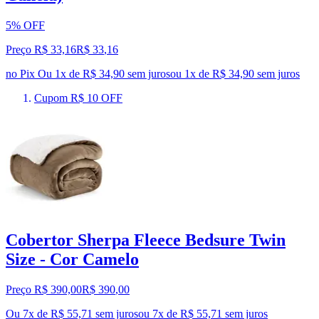
5% OFF
Preço R$ 33,16
R$
33
,
16
no Pix
Ou 1x de R$ 34,90 sem juros
ou
1
x de
R$ 34,90
sem juros
Cupom R$ 10 OFF
Cobertor Sherpa Fleece Bedsure Twin
Size - Cor Camelo
Preço R$ 390,00
R$
390
,
00
Ou 7x de R$ 55,71 sem juros
ou
7
x de
R$ 55,71
sem juros