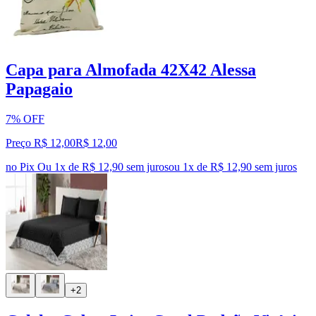
Capa para Almofada 42X42 Alessa
Papagaio
7% OFF
Preço R$ 12,00
R$
12
,
00
no Pix
Ou 1x de R$ 12,90 sem juros
ou
1
x de
R$ 12,90
sem juros
+2