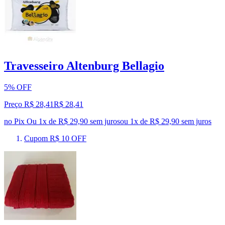
Travesseiro Altenburg Bellagio
5% OFF
Preço R$ 28,41
R$
28
,
41
no Pix
Ou 1x de R$ 29,90 sem juros
ou
1
x de
R$ 29,90
sem juros
Cupom R$ 10 OFF