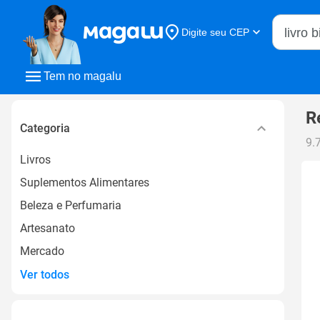
Buscar n
Digite seu CEP
Buscar
Tem no magalu
R
Categoria
9.
Livros
Suplementos Alimentares
Beleza e Perfumaria
Artesanato
Mercado
Ver todos