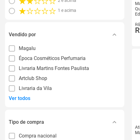
2 e acima
Ma
Qu
1 e acima
Ed
R$
R
Vendido por
Magalu
Época Cosméticos Perfumaria
Livraria Martins Fontes Paulista
Artclub Shop
Livraria da Vila
Ver todos
Tipo de compra
At
Ma
Compra nacional