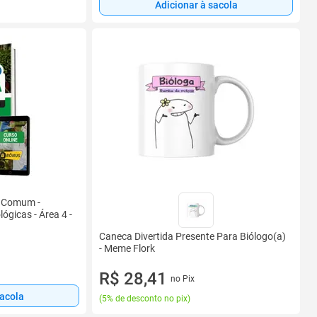
Adicionar à sacola
- Comum -
ógicas - Área 4 -
Caneca Divertida Presente Para Biólogo(a)
- Meme Flork
R$ 28,41
no Pix
sacola
(
5% de desconto no pix
)