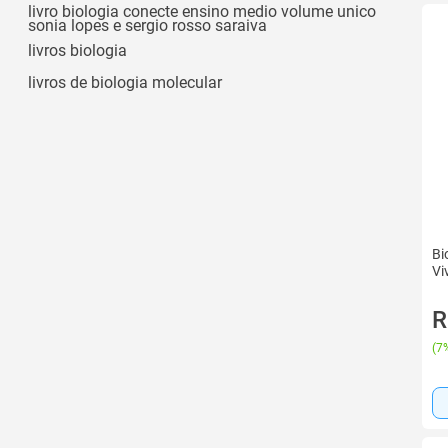
Capa Comum
livro biologia conecte ensino medio volume unico
sonia lopes e sergio rosso saraiva
Ver todos
livros biologia
livros de biologia molecular
Bi
Vi
R
(
7%