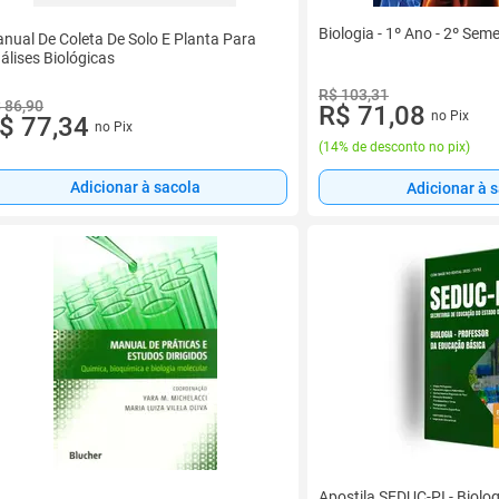
Biologia - 1º Ano - 2º Sem
nual De Coleta De Solo E Planta Para
álises Biológicas
R$ 103,31
 86,90
R$ 71,08
no Pix
$ 77,34
no Pix
(
14% de desconto no pix
)
Adicionar à sacola
Adicionar à 
Apostila SEDUC-PI - Biolog