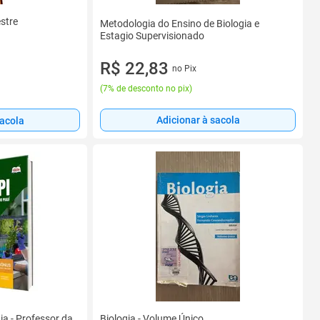
estre
Metodologia do Ensino de Biologia e
Estagio Supervisionado
R$ 22,83
no Pix
(
7% de desconto no pix
)
Adicionar à sacola
sacola
ia - Professor da
Biologia - Volume Único