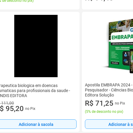
 de desconto no pix
)
Apostila EMBRAPA 2024 
rapeutica biologica em doencas
Pesquisador - Ciências Biol
umaticas para profissionais da saude -
Editora Solução
NDIS EDITORA
R$ 71,25
 111,00
no Pix
$ 95,20
no Pix
(
5% de desconto no pix
)
Adicionar à sacola
Adicionar à 