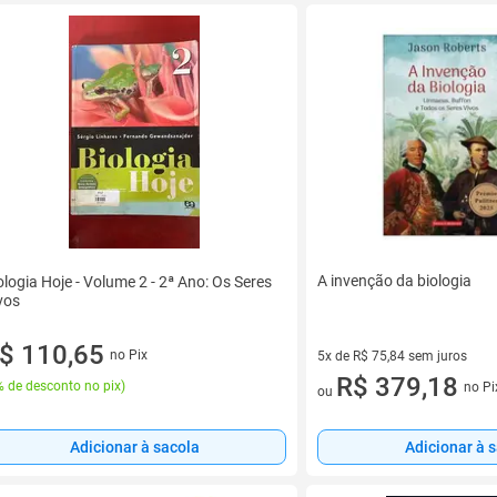
A invenção da biologia
ologia Hoje - Volume 2 - 2ª Ano: Os Seres
vos
$ 110,65
no Pix
5x de R$ 75,84 sem juros
5 vez de R$ 75,84 sem juros
R$ 379,18
 de desconto no pix
)
no Pi
ou
Adicionar à sacola
Adicionar à 