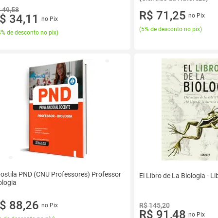
 49,58
R$ 71,25
$ 34,11
no Pix
no Pix
(
5% de desconto no pix
)
% de desconto no pix
)
ostila PND (CNU Professores) Professor
El Libro de La Biología - Li
ologia
$ 88,26
R$ 145,20
no Pix
R$ 91,48
no Pix