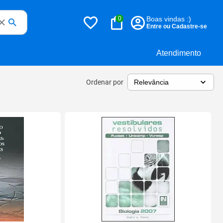
0
Boas vindas :)
Entre ou Cadastre-se
Atendimento
Ordenar por