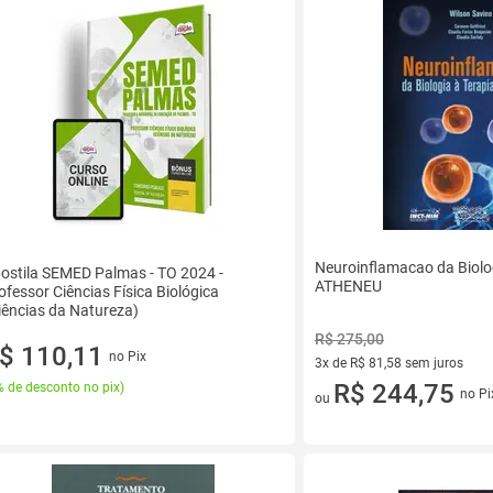
Neuroinflamacao da Biolog
ostila SEMED Palmas - TO 2024 -
ATHENEU
ofessor Ciências Física Biológica
iências da Natureza)
R$ 275,00
$ 110,11
no Pix
3x de R$ 81,58 sem juros
3 vez de R$ 81,58 sem juros
R$ 244,75
 de desconto no pix
)
no Pi
ou