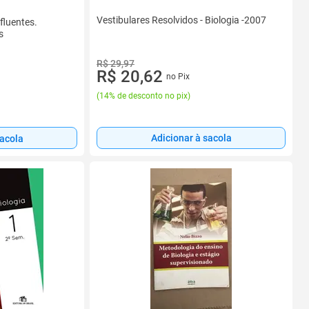
Vestibulares Resolvidos - Biologia -2007
fluentes.
s
R$ 29,97
R$ 20,62
no Pix
(
14% de desconto no pix
)
Adicionar à sacola
sacola