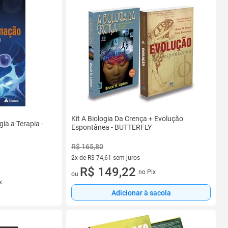
Kit A Biologia Da Crença + Evolução
ia a Terapia -
Espontânea - BUTTERFLY
R$ 165,80
2x de R$ 74,61 sem juros
2 vez de R$ 74,61 sem juros
R$ 149,22
no Pix
ou
x
Adicionar à sacola