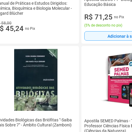
nual de Práticas e Estudos Dirigidos:
Educação Básica
ímica, Bioquímica e Biologia Molecular -
gard Blücher
R$ 71,25
no Pix
 58,00
(
5% de desconto no pix
)
$ 45,24
no Pix
Adicionar à 
ividades Biológicas das Briófitas "-Saiba
Apostila SEMED Palmas - 
is Sobre 7" - Âmbito Cultural (Zamboni)
Professor Ciências Física 
(Ciências da Natureza)