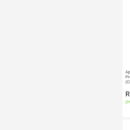
Ap
Pr
(C
R
(
5%