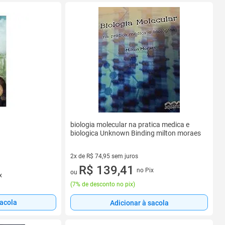
biologia molecular na pratica medica e
biologica Unknown Binding milton moraes
2x de R$ 74,95 sem juros
2 vez de R$ 74,95 sem juros
R$ 139,41
no Pix
ou
x
(
7% de desconto no pix
)
sacola
Adicionar à sacola