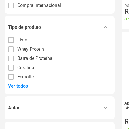
Compra internacional
R$
R
(
14
Tipo de produto
Livro
Whey Protein
Barra de Proteína
Creatina
Esmalte
Ver todos
Ap
Autor
Bi
R
Editora Europa