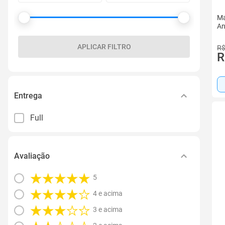
Ma
An
APLICAR FILTRO
R$
R
Entrega
Full
Avaliação
5
4 e acima
3 e acima