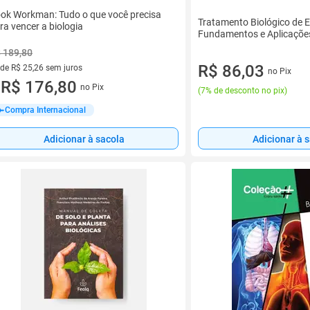
ok Workman: Tudo o que você precisa
Tratamento Biológico de E
ra vencer a biologia
Fundamentos e Aplicaçõe
 189,80
R$ 86,03
 de R$ 25,26 sem juros
no Pix
ez de R$ 25,26 sem juros
R$ 176,80
no Pix
u
(
7% de desconto no pix
)
Compra Internacional
Adicionar à sacola
Adicionar à 