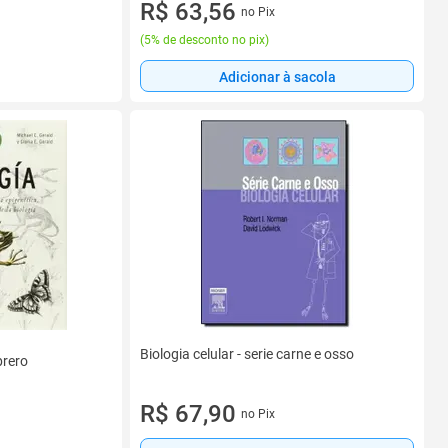
Melhor E Ter Mais Saúde E Energia - Livro
R$ 63,56
no Pix
(
5% de desconto no pix
)
Adicionar à sacola
Biologia celular - serie carne e osso
brero
R$ 67,90
no Pix