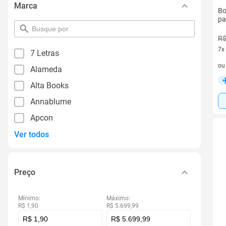
Marca
Bo
pa
pesquisar
por
R$
filtro
7x
7 Letras
7 v
o
Alameda
Alta Books
Annablume
Apcon
Ver todos
Preço
Mínimo:
Máximo:
R$ 1,90
R$ 5.699,99