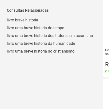
Impresso
2024
Capa Dura
Consultas Relacionadas
2023
Brochura
Ver todos
livro breve historia
livro uma breve historia do tempo
livro uma breve historia dos tratores em ucraniano
livro uma breve historia da humanidade
Do
livro uma breve historia do cristianismo
sa
R
(
14