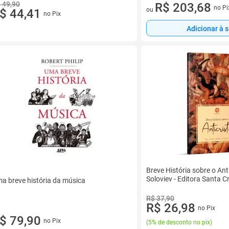
 49,90
2 vez de R$ 101,84 sem juros
R$ 203,68
no Pi
ou
$ 44,41
no Pix
Adicionar à 
Breve História sobre o Anti
Soloviev - Editora Santa C
a breve história da música
R$ 37,90
R$ 26,98
no Pix
$ 79,90
no Pix
(
5% de desconto no pix
)