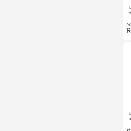
Li
uc
R$
R
Li
nu