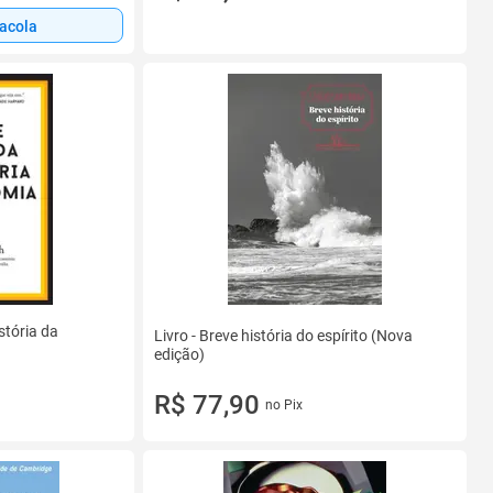
sacola
stória da
Livro - Breve história do espírito (Nova
edição)
R$ 77,90
no Pix