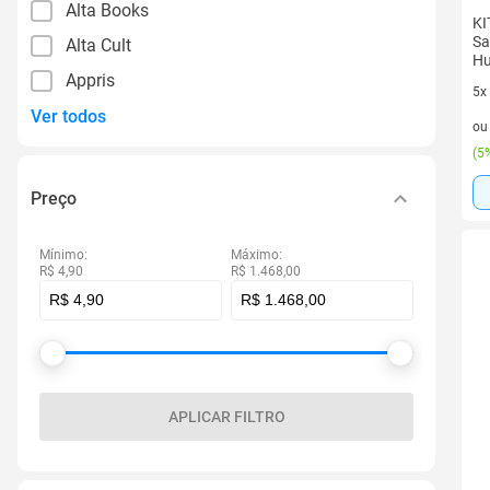
Alta Books
KI
Sa
Alta Cult
Hu
Appris
T
5x
Ver todos
5 v
o
(
5%
Preço
Mínimo:
Máximo:
R$ 4,90
R$ 1.468,00
APLICAR FILTRO