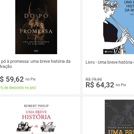
 pó à promessa: uma breve história da
Livro - Uma breve história
lvação
$ 59,62
R$ 79,90
no Pix
R$ 64,32
no Pix
% de desconto no pix
)