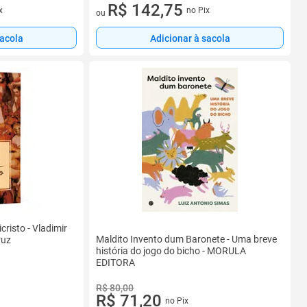
2 vez de R$ 71,38 sem juros
R$ 142,75
x
no Pix
ou
sacola
Adicionar à sacola
cristo - Vladimir
Maldito Invento dum Baronete - Uma breve
ruz
história do jogo do bicho - MORULA
EDITORA
R$ 80,00
R$ 71,20
no Pix