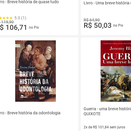
vro - Breve história de quase tudo
Livro - Uma breve história
5.0 (1)
R$ 64,90
 119,90
R$ 50,03
$ 106,71
no Pix
no Pix
Guerra - uma breve histór
vro - Breve história da odontologia
QUIXOTE
2x de R$ 101,84 sem juros