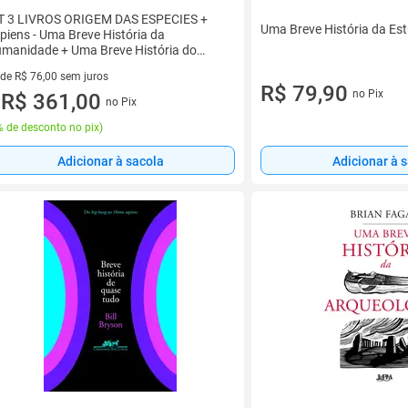
T 3 LIVROS ORIGEM DAS ESPECIES +
Uma Breve História da Es
piens - Uma Breve História da
manidade + Uma Breve História do
empo
 de R$ 76,00 sem juros
R$ 79,90
no Pix
ez de R$ 76,00 sem juros
R$ 361,00
no Pix
u
 de desconto no pix
)
Adicionar à sacola
Adicionar à 