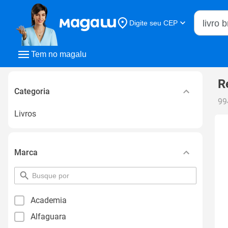
Buscar n
Digite seu CEP
Buscar
Tem no magalu
R
Categoria
99
Livros
Marca
pesquisar
por
filtro
Academia
Alfaguara