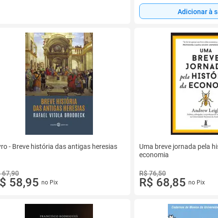
Adicionar à 
vro - Breve história das antigas heresias
Uma breve jornada pela hi
economia
 67,90
R$ 76,50
$ 58,95
R$ 68,85
no Pix
no Pix