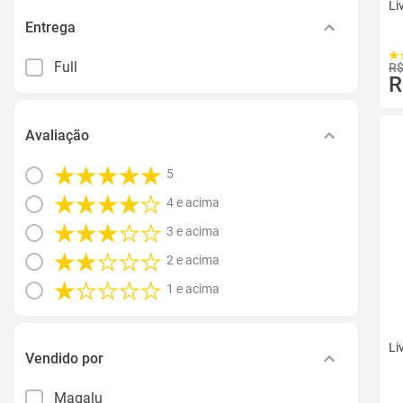
Li
Entrega
Full
R$
R
Avaliação
5
4 e acima
3 e acima
2 e acima
1 e acima
Li
Vendido por
Magalu