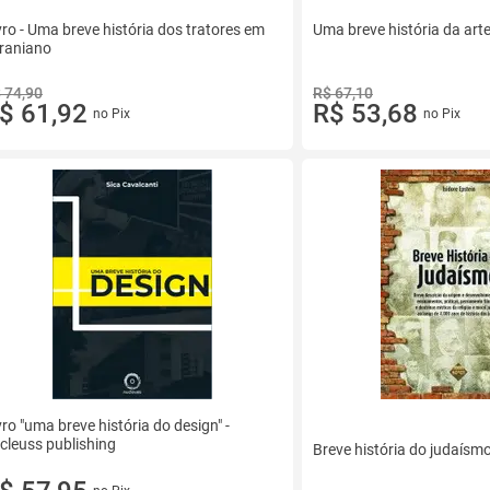
vro - Uma breve história dos tratores em
Uma breve história da art
raniano
 74,90
R$ 67,10
$ 61,92
R$ 53,68
no Pix
no Pix
vro "uma breve história do design" -
cleuss publishing
Breve história do judaísmo