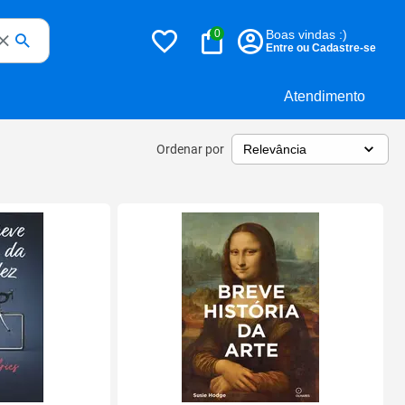
0
Boas vindas :)
Entre ou Cadastre-se
Atendimento
Ordenar por