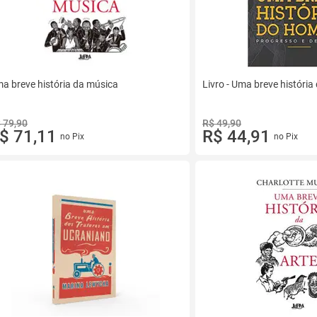
a breve história da música
Livro - Uma breve históri
 79,90
R$ 49,90
$ 71,11
R$ 44,91
no Pix
no Pix