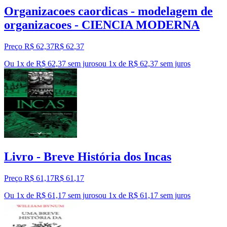
Organizacoes caordicas - modelagem de
organizacoes - CIENCIA MODERNA
Preço R$ 62,37
R$
62
,
37
Ou 1x de R$ 62,37 sem juros
ou
1
x de
R$ 62,37
sem juros
Livro - Breve História dos Incas
Preço R$ 61,17
R$
61
,
17
Ou 1x de R$ 61,17 sem juros
ou
1
x de
R$ 61,17
sem juros