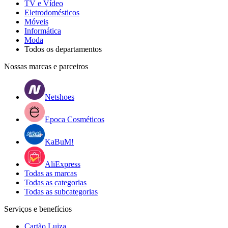
TV e Vídeo
Eletrodomésticos
Móveis
Informática
Moda
Todos os departamentos
Nossas marcas e parceiros
Netshoes
Epoca Cosméticos
KaBuM!
AliExpress
Todas as marcas
Todas as categorias
Todas as subcategorias
Serviços e benefícios
Cartão Luiza