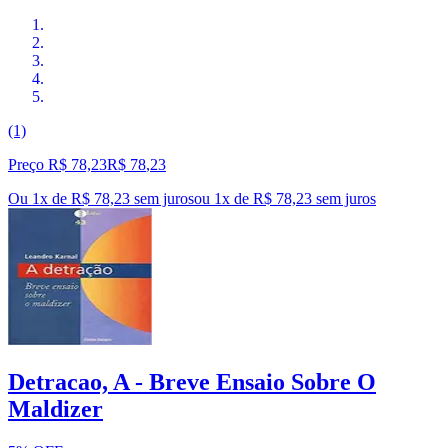
(1)
Preço R$ 78,23
R$
78
,
23
Ou 1x de R$ 78,23 sem juros
ou
1
x de
R$ 78,23
sem juros
Detracao, A - Breve Ensaio Sobre O
Maldizer