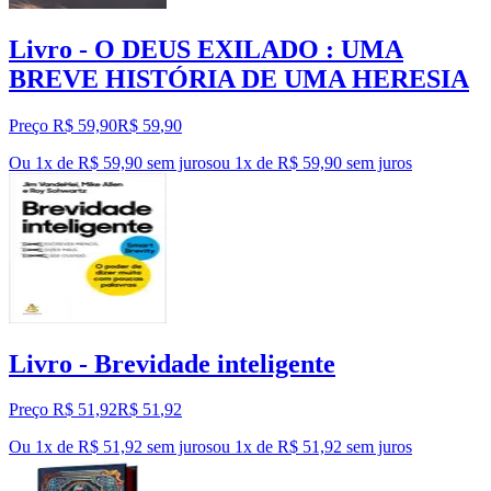
Livro - O DEUS EXILADO : UMA
BREVE HISTÓRIA DE UMA HERESIA
Preço R$ 59,90
R$
59
,
90
Ou 1x de R$ 59,90 sem juros
ou
1
x de
R$ 59,90
sem juros
Livro - Brevidade inteligente
Preço R$ 51,92
R$
51
,
92
Ou 1x de R$ 51,92 sem juros
ou
1
x de
R$ 51,92
sem juros