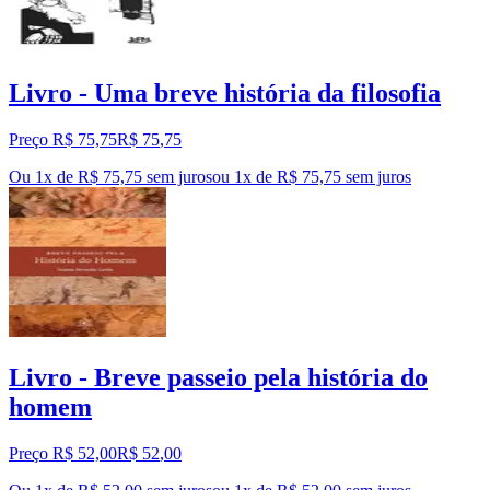
Livro - Uma breve história da filosofia
Preço R$ 75,75
R$
75
,
75
Ou 1x de R$ 75,75 sem juros
ou
1
x de
R$ 75,75
sem juros
Livro - Breve passeio pela história do
homem
Preço R$ 52,00
R$
52
,
00