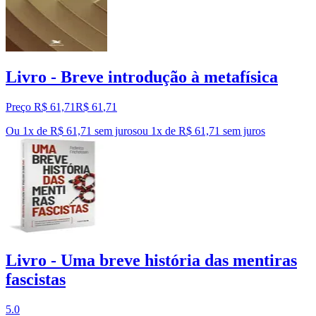
Livro - Breve introdução à metafísica
Preço R$ 61,71
R$
61
,
71
Ou 1x de R$ 61,71 sem juros
ou
1
x de
R$ 61,71
sem juros
Livro - Uma breve história das mentiras
fascistas
5.0