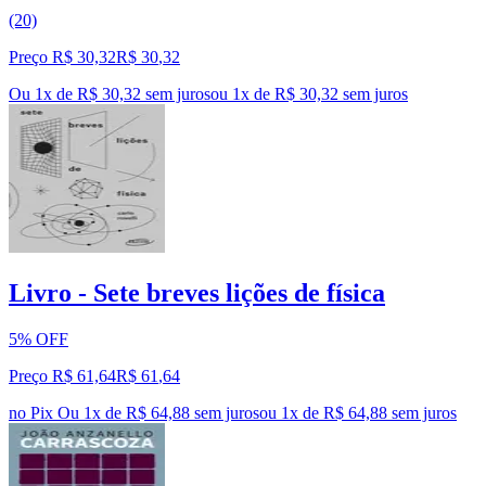
(20)
Preço R$ 30,32
R$
30
,
32
Ou 1x de R$ 30,32 sem juros
ou
1
x de
R$ 30,32
sem juros
Livro - Sete breves lições de física
5% OFF
Preço R$ 61,64
R$
61
,
64
no Pix
Ou 1x de R$ 64,88 sem juros
ou
1
x de
R$ 64,88
sem juros