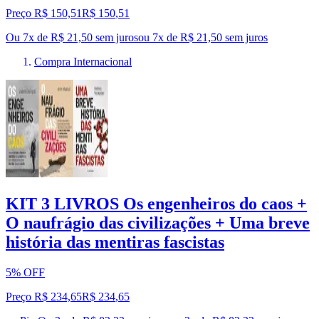
Preço R$ 150,51
R$
150
,
51
Ou 7x de R$ 21,50 sem juros
ou
7
x de
R$ 21,50
sem juros
Compra Internacional
KIT 3 LIVROS Os engenheiros do caos +
O naufrágio das civilizações + Uma breve
história das mentiras fascistas
5% OFF
Preço R$ 234,65
R$
234
,
65