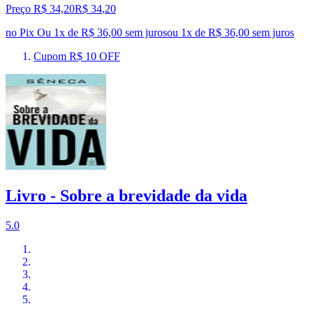
Preço R$ 34,20
R$
34
,
20
no Pix
Ou 1x de R$ 36,00 sem juros
ou
1
x de
R$ 36,00
sem juros
Cupom R$ 10 OFF
Livro - Sobre a brevidade da vida
5.0