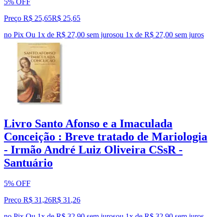
5% OFF
Preço R$ 25,65
R$
25
,
65
no Pix
Ou 1x de R$ 27,00 sem juros
ou
1
x de
R$ 27,00
sem juros
Livro Santo Afonso e a Imaculada
Conceição : Breve tratado de Mariologia
- Irmão André Luiz Oliveira CSsR -
Santuário
5% OFF
Preço R$ 31,26
R$
31
,
26
no Pix
Ou 1x de R$ 32,90 sem juros
ou
1
x de
R$ 32,90
sem juros