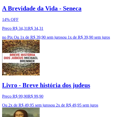
A Brevidade da Vida - Seneca
14% OFF
Preço R$ 34,31
R$
34
,
31
no Pix
Ou 1x de R$ 39,90 sem juros
ou
1
x de
R$ 39,90
sem juros
Livro - Breve história dos judeus
Preço R$ 99,90
R$
99
,
90
Ou 2x de R$ 49,95 sem juros
ou
2
x de
R$ 49,95
sem juros