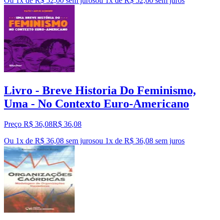
Ou 1x de R$ 52,00 sem juros
ou
1
x de
R$ 52,00
sem juros
Livro - Breve Historia Do Feminismo,
Uma - No Contexto Euro-Americano
Preço R$ 36,08
R$
36
,
08
Ou 1x de R$ 36,08 sem juros
ou
1
x de
R$ 36,08
sem juros