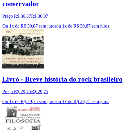
conservador
Preço R$ 30,87
R$
30
,
87
Ou 1x de R$ 30,87 sem juros
ou
1
x de
R$ 30,87
sem juros
Livro - Breve história do rock brasileiro
Preço R$ 29,75
R$
29
,
75
Ou 1x de R$ 29,75 sem juros
ou
1
x de
R$ 29,75
sem juros