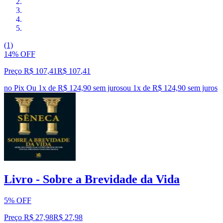
(1)
14% OFF
Preço R$ 107,41
R$
107
,
41
no Pix
Ou 1x de R$ 124,90 sem juros
ou
1
x de
R$ 124,90
sem juros
Livro - Sobre a Brevidade da Vida
5% OFF
Preço R$ 27,98
R$
27
,
98