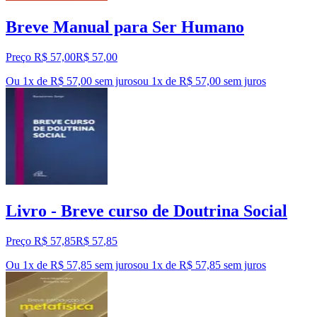
Breve Manual para Ser Humano
Preço R$ 57,00
R$
57
,
00
Ou 1x de R$ 57,00 sem juros
ou
1
x de
R$ 57,00
sem juros
Livro - Breve curso de Doutrina Social
Preço R$ 57,85
R$
57
,
85
Ou 1x de R$ 57,85 sem juros
ou
1
x de
R$ 57,85
sem juros