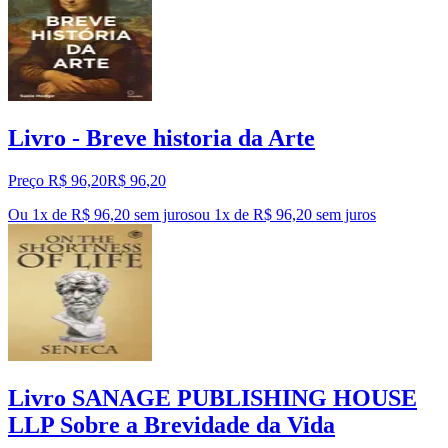
Livro - Breve historia da Arte
Preço R$ 96,20
R$
96
,
20
Ou 1x de R$ 96,20 sem juros
ou
1
x de
R$ 96,20
sem juros
Livro SANAGE PUBLISHING HOUSE
LLP Sobre a Brevidade da Vida