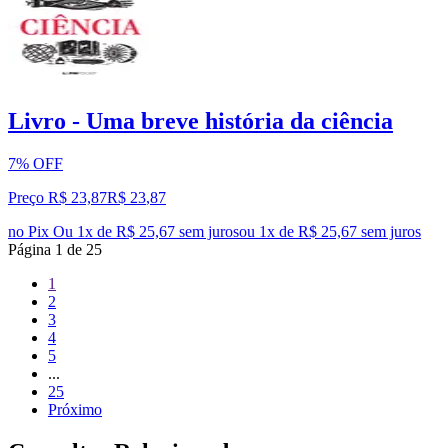
Livro - Uma breve história da ciência
7% OFF
Preço R$ 23,87
R$
23
,
87
no Pix
Ou 1x de R$ 25,67 sem juros
ou
1
x de
R$ 25,67
sem juros
Página
1
de
25
1
2
3
4
5
...
25
Próximo