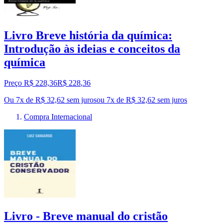
Livro Breve história da química:
Introdução às ideias e conceitos da
química
Preço R$ 228,36
R$
228
,
36
Ou 7x de R$ 32,62 sem juros
ou
7
x de
R$ 32,62
sem juros
Compra Internacional
Livro - Breve manual do cristão