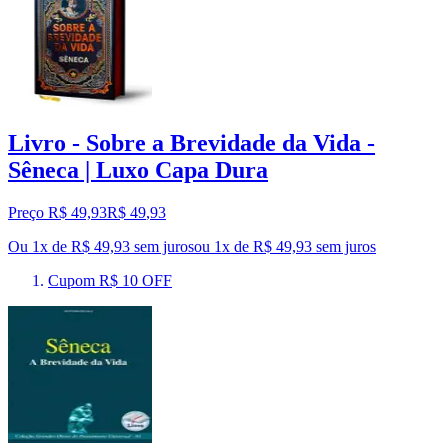
Livro - Sobre a Brevidade da Vida -
Sêneca | Luxo Capa Dura
Preço R$ 49,93
R$
49
,
93
Ou 1x de R$ 49,93 sem juros
ou
1
x de
R$ 49,93
sem juros
Cupom R$ 10 OFF