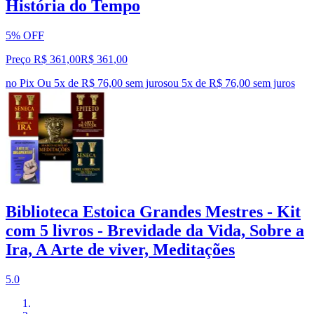
História do Tempo
5% OFF
Preço R$ 361,00
R$
361
,
00
no Pix
Ou 5x de R$ 76,00 sem juros
ou
5
x de
R$ 76,00
sem juros
Biblioteca Estoica Grandes Mestres - Kit
com 5 livros - Brevidade da Vida, Sobre a
Ira, A Arte de viver, Meditações
5.0