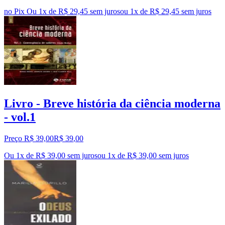
no Pix
Ou 1x de R$ 29,45 sem juros
ou
1
x de
R$ 29,45
sem juros
Livro - Breve história da ciência moderna
- vol.1
Preço R$ 39,00
R$
39
,
00
Ou 1x de R$ 39,00 sem juros
ou
1
x de
R$ 39,00
sem juros