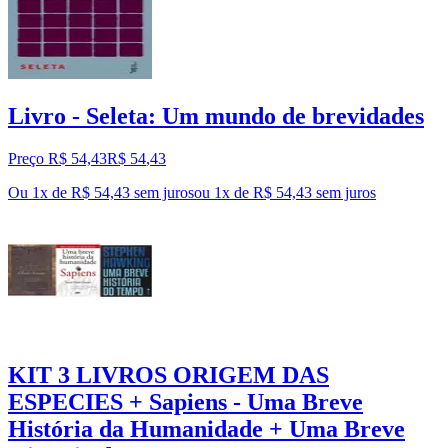
Livro - Seleta: Um mundo de brevidades
Preço R$ 54,43
R$
54
,
43
Ou 1x de R$ 54,43 sem juros
ou
1
x de
R$ 54,43
sem juros
KIT 3 LIVROS ORIGEM DAS
ESPECIES + Sapiens - Uma Breve
História da Humanidade + Uma Breve