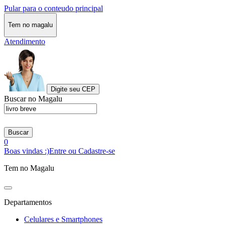
Pular para o conteudo principal
Tem no magalu
Atendimento
Digite seu CEP
Buscar no Magalu
Buscar
0
Boas vindas :)
Entre ou Cadastre-se
Tem no Magalu
Departamentos
Celulares e Smartphones