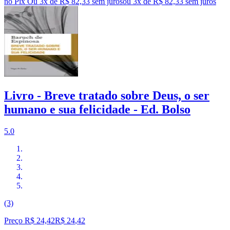
no Pix
Ou 3x de R$ 82,33 sem juros
ou
3
x de
R$ 82,33
sem juros
Livro - Breve tratado sobre Deus, o ser
humano e sua felicidade - Ed. Bolso
5.0
(3)
Preço R$ 24,42
R$
24
,
42