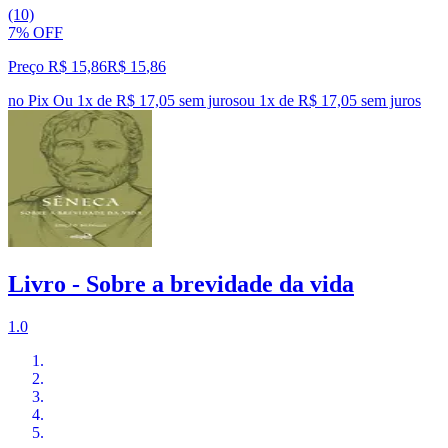
(10)
7% OFF
Preço R$ 15,86
R$
15
,
86
no Pix
Ou 1x de R$ 17,05 sem juros
ou
1
x de
R$ 17,05
sem juros
Livro - Sobre a brevidade da vida
1.0