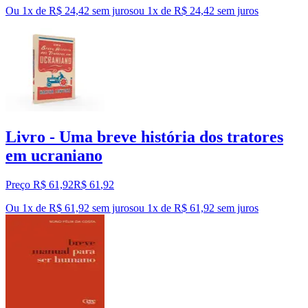
Ou 1x de R$ 24,42 sem juros
ou
1
x de
R$ 24,42
sem juros
Livro - Uma breve história dos tratores
em ucraniano
Preço R$ 61,92
R$
61
,
92
Ou 1x de R$ 61,92 sem juros
ou
1
x de
R$ 61,92
sem juros