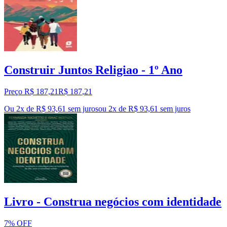
Construir Juntos Religiao - 1º Ano
Preço R$ 187,21
R$
187
,
21
Ou 2x de R$ 93,61 sem juros
ou
2
x de
R$ 93,61
sem juros
Livro - Construa negócios com identidade
7% OFF