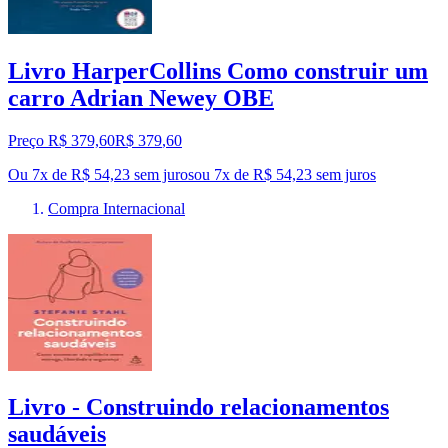
Livro HarperCollins Como construir um
carro Adrian Newey OBE
Preço R$ 379,60
R$
379
,
60
Ou 7x de R$ 54,23 sem juros
ou
7
x de
R$ 54,23
sem juros
Compra Internacional
Livro - Construindo relacionamentos
saudáveis