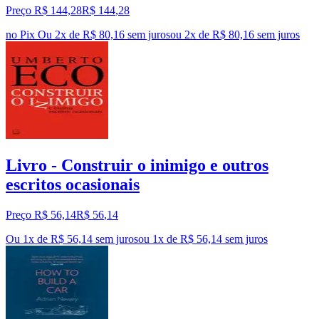
Preço R$ 144,28
R$
144
,
28
no Pix
Ou 2x de R$ 80,16 sem juros
ou
2
x de
R$ 80,16
sem juros
Livro - Construir o inimigo e outros
escritos ocasionais
Preço R$ 56,14
R$
56
,
14
Ou 1x de R$ 56,14 sem juros
ou
1
x de
R$ 56,14
sem juros