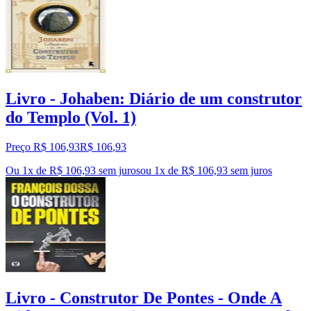
Livro - Johaben: Diário de um construtor
do Templo (Vol. 1)
Preço R$ 106,93
R$
106
,
93
Ou 1x de R$ 106,93 sem juros
ou
1
x de
R$ 106,93
sem juros
Livro - Construtor De Pontes - Onde A