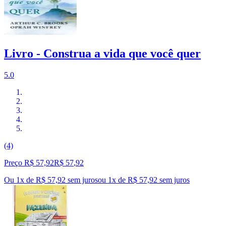
Livro - Construa a vida que você quer
5.0
(4)
Preço R$ 57,92
R$
57
,
92
Ou 1x de R$ 57,92 sem juros
ou
1
x de
R$ 57,92
sem juros