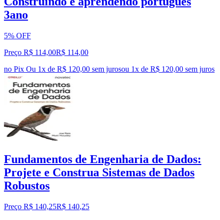
Construindo e aprendendo portugues
3ano
5% OFF
Preço R$ 114,00
R$
114
,
00
no Pix
Ou 1x de R$ 120,00 sem juros
ou
1
x de
R$ 120,00
sem juros
Fundamentos de Engenharia de Dados:
Projete e Construa Sistemas de Dados
Robustos
Preço R$ 140,25
R$
140
,
25