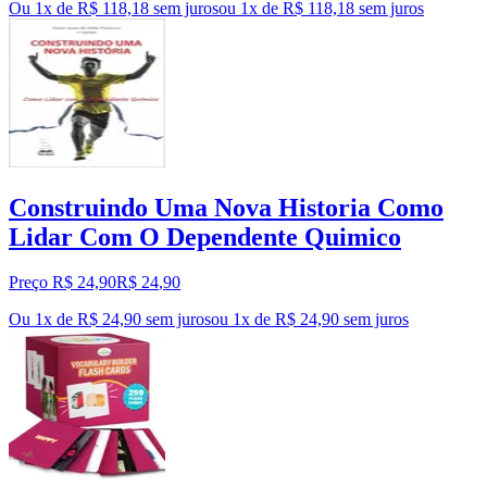
Ou 1x de R$ 118,18 sem juros
ou
1
x de
R$ 118,18
sem juros
Construindo Uma Nova Historia Como
Lidar Com O Dependente Quimico
Preço R$ 24,90
R$
24
,
90
Ou 1x de R$ 24,90 sem juros
ou
1
x de
R$ 24,90
sem juros