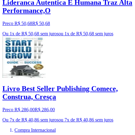
Lideranca Autentica E Humana Traz Alta
Performance,O
Preço R$ 50,68
R$
50
,
68
Ou 1x de R$ 50,68 sem juros
ou
1
x de
R$ 50,68
sem juros
Livro Best Seller Publishing Comece,
Construa, Cresça
Preço R$ 286,00
R$
286
,
00
Ou 7x de R$ 40,86 sem juros
ou
7
x de
R$ 40,86
sem juros
Compra Internacional