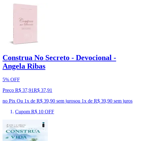
Construa No Secreto - Devocional -
Angela Ribas
5% OFF
Preço R$ 37,91
R$
37
,
91
no Pix
Ou 1x de R$ 39,90 sem juros
ou
1
x de
R$ 39,90
sem juros
Cupom R$ 10 OFF