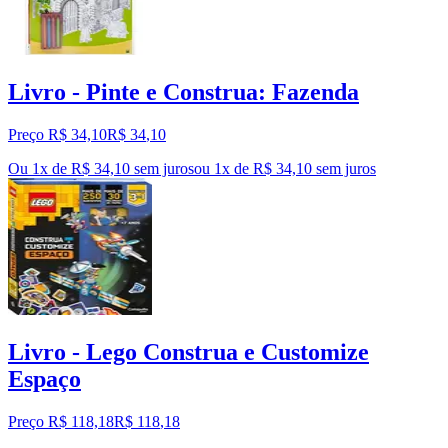
Livro - Pinte e Construa: Fazenda
Preço R$ 34,10
R$
34
,
10
Ou 1x de R$ 34,10 sem juros
ou
1
x de
R$ 34,10
sem juros
Livro - Lego Construa e Customize
Espaço
Preço R$ 118,18
R$
118
,
18