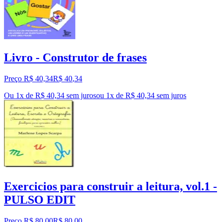
Livro - Construtor de frases
Preço R$ 40,34
R$
40
,
34
Ou 1x de R$ 40,34 sem juros
ou
1
x de
R$ 40,34
sem juros
Exercicios para construir a leitura, vol.1 -
PULSO EDIT
Preço R$ 80,00
R$
80
,
00