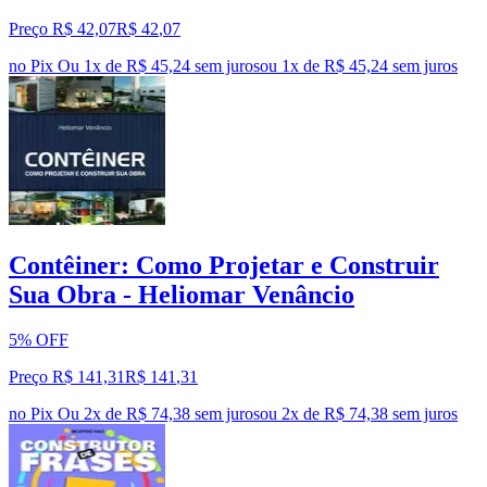
Preço R$ 42,07
R$
42
,
07
no Pix
Ou 1x de R$ 45,24 sem juros
ou
1
x de
R$ 45,24
sem juros
Contêiner: Como Projetar e Construir
Sua Obra - Heliomar Venâncio
5% OFF
Preço R$ 141,31
R$
141
,
31
no Pix
Ou 2x de R$ 74,38 sem juros
ou
2
x de
R$ 74,38
sem juros