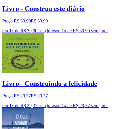
Livro - Construa este diário
Preço R$ 39,90
R$
39
,
90
Ou 1x de R$ 39,90 sem juros
ou
1
x de
R$ 39,90
sem juros
Livro - Construindo a felicidade
Preço R$ 29,37
R$
29
,
37
Ou 1x de R$ 29,37 sem juros
ou
1
x de
R$ 29,37
sem juros