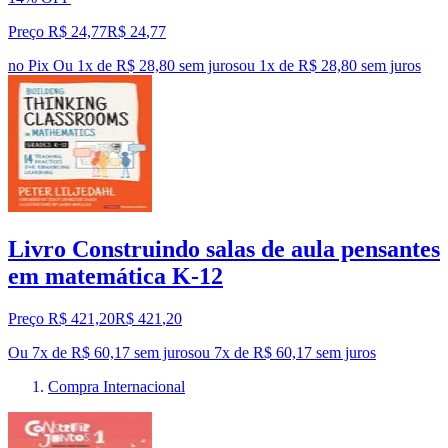
Preço R$ 24,77
R$
24
,
77
no Pix
Ou 1x de R$ 28,80 sem juros
ou
1
x de
R$ 28,80
sem juros
Livro Construindo salas de aula pensantes
em matemática K-12
Preço R$ 421,20
R$
421
,
20
Ou 7x de R$ 60,17 sem juros
ou
7
x de
R$ 60,17
sem juros
Compra Internacional