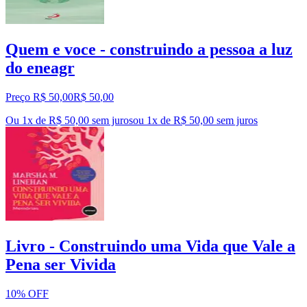
Quem e voce - construindo a pessoa a luz
do eneagr
Preço R$ 50,00
R$
50
,
00
Ou 1x de R$ 50,00 sem juros
ou
1
x de
R$ 50,00
sem juros
Livro - Construindo uma Vida que Vale a
Pena ser Vivida
10% OFF