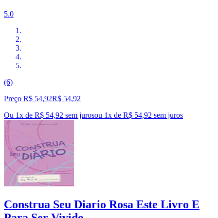
5.0
(6)
Preço R$ 54,92
R$
54
,
92
Ou 1x de R$ 54,92 sem juros
ou
1
x de
R$ 54,92
sem juros
Construa Seu Diario Rosa Este Livro E
Para Ser Vivido