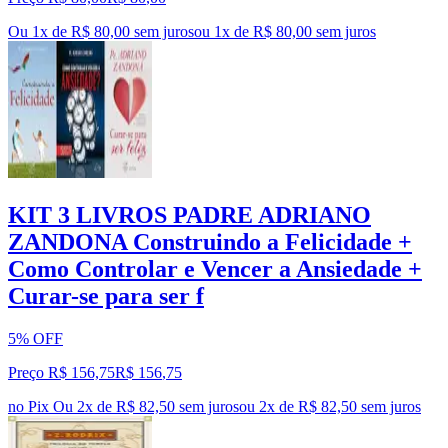
Ou 1x de R$ 80,00 sem juros
ou
1
x de
R$ 80,00
sem juros
KIT 3 LIVROS PADRE ADRIANO
ZANDONA Construindo a Felicidade +
Como Controlar e Vencer a Ansiedade +
Curar-se para ser f
5% OFF
Preço R$ 156,75
R$
156
,
75
no Pix
Ou 2x de R$ 82,50 sem juros
ou
2
x de
R$ 82,50
sem juros