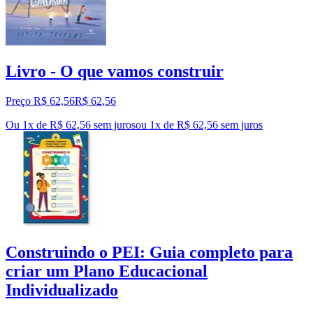
Livro - O que vamos construir
Preço R$ 62,56
R$
62
,
56
Ou 1x de R$ 62,56 sem juros
ou
1
x de
R$ 62,56
sem juros
Construindo o PEI: Guia completo para
criar um Plano Educacional
Individualizado