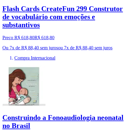
Flash Cards CreateFun 299 Construtor
de vocabulário com emoções e
substantivos
Preço R$ 618,80
R$
618
,
80
Ou 7x de R$ 88,40 sem juros
ou
7
x de
R$ 88,40
sem juros
Compra Internacional
Construindo a Fonoaudiologia neonatal
no Brasil