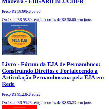
Madeira - EDGARD BLUCHER
Preço R$ 58,80
R$
58
,
80
Ou 1x de R$ 58,80 sem juros
ou
1
x de
R$ 58,80
sem juros
Livro - Fórum da EJA de Pernambuco:
Construindo Direitos e Fortalecendo a
Articulação Pernambucana pela EJA em
Rede
Preço R$ 95,23
R$
95
,
23
Ou 1x de R$ 95,23 sem juros
ou
1
x de
R$ 95,23
sem juros