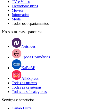
TV e Vídeo
Eletrodomésticos
Móveis
Informática
Moda
Todos os departamentos
Nossas marcas e parceiros
Netshoes
Epoca Cosméticos
KaBuM!
AliExpress
Todas as marcas
Todas as categorias
Todas as subcategorias
Serviços e benefícios
Cartão Luiza