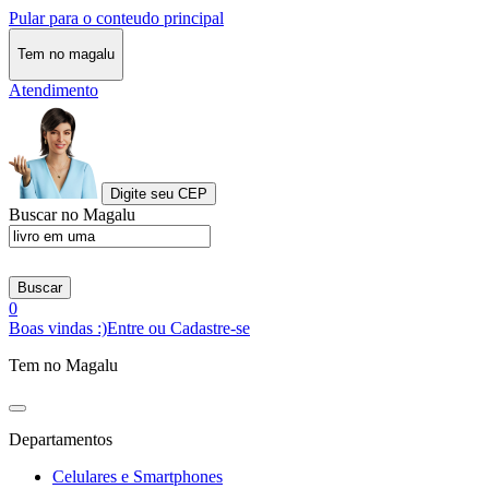
Pular para o conteudo principal
Tem no magalu
Atendimento
Digite seu CEP
Buscar no Magalu
Buscar
0
Boas vindas :)
Entre ou Cadastre-se
Tem no Magalu
Departamentos
Celulares e Smartphones