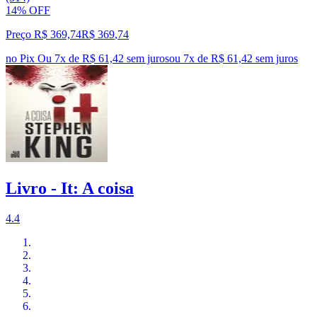
14% OFF
Preço R$ 369,74
R$
369
,
74
no Pix
Ou 7x de R$ 61,42 sem juros
ou
7
x de
R$ 61,42
sem juros
Livro - It: A coisa
4.4