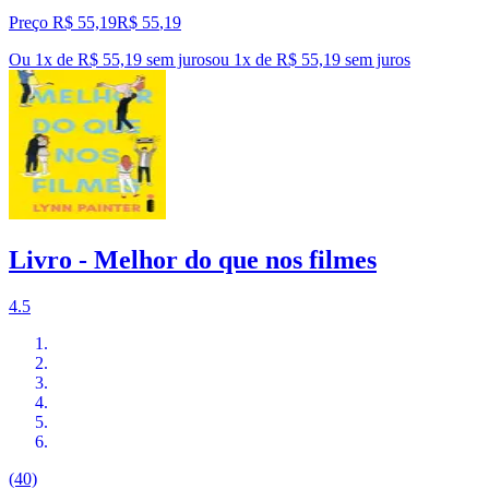
Preço R$ 55,19
R$
55
,
19
Ou 1x de R$ 55,19 sem juros
ou
1
x de
R$ 55,19
sem juros
Livro - Melhor do que nos filmes
4.5
(40)