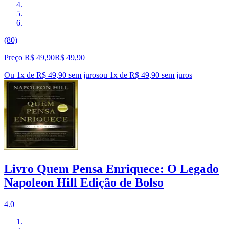
(80)
Preço R$ 49,90
R$
49
,
90
Ou 1x de R$ 49,90 sem juros
ou
1
x de
R$ 49,90
sem juros
Livro Quem Pensa Enriquece: O Legado
Napoleon Hill Edição de Bolso
4.0