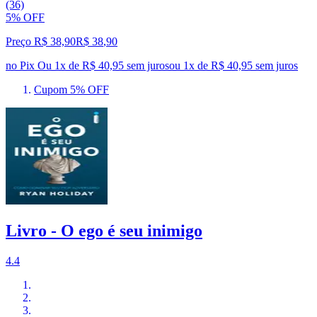
(36)
5% OFF
Preço R$ 38,90
R$
38
,
90
no Pix
Ou 1x de R$ 40,95 sem juros
ou
1
x de
R$ 40,95
sem juros
Cupom 5% OFF
Livro - O ego é seu inimigo
4.4