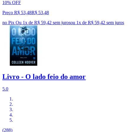
10% OFF
Preço R$ 53,48
R$
53
,
48
no Pix
Ou 1x de R$ 59,42 sem juros
ou
1
x de
R$ 59,42
sem juros
Livro - O lado feio do amor
5.0
(288)