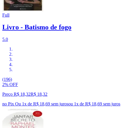
Full
Livro - Batismo de fogo
5.0
(196)
2% OFF
Preço R$ 18,32
R$
18
,
32
no Pix
Ou 1x de R$ 18,69 sem juros
ou
1
x de
R$ 18,69
sem juros