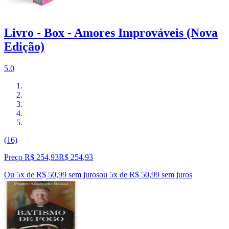
Livro - Box - Amores Improváveis (Nova
Edição)
5.0
(16)
Preço R$ 254,93
R$
254
,
93
Ou 5x de R$ 50,99 sem juros
ou
5
x de
R$ 50,99
sem juros