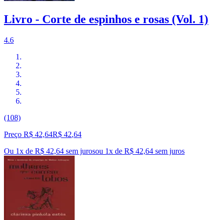
Livro - Corte de espinhos e rosas (Vol. 1)
4.6
(108)
Preço R$ 42,64
R$
42
,
64
Ou 1x de R$ 42,64 sem juros
ou
1
x de
R$ 42,64
sem juros