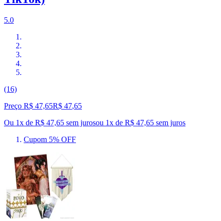
5.0
(16)
Preço R$ 47,65
R$
47
,
65
Ou 1x de R$ 47,65 sem juros
ou
1
x de
R$ 47,65
sem juros
Cupom 5% OFF