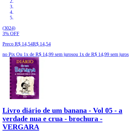
(3024)
3% OFF
Preço R$ 14,54
R$
14
,
54
no Pix
Ou 1x de R$ 14,99 sem juros
ou
1
x de
R$ 14,99
sem juros
Livro diário de um banana - Vol 05 - a
verdade nua e crua - brochura -
VERGARA