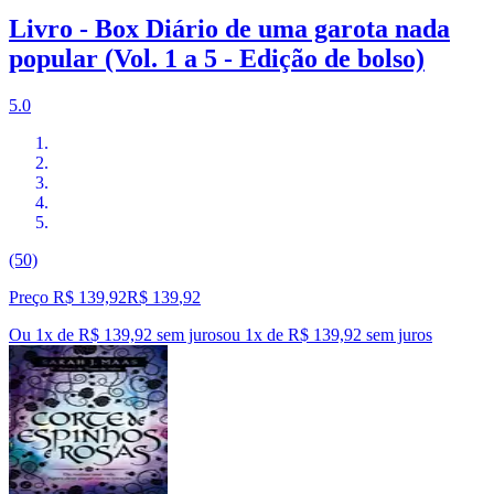
Livro - Box Diário de uma garota nada
popular (Vol. 1 a 5 - Edição de bolso)
5.0
(50)
Preço R$ 139,92
R$
139
,
92
Ou 1x de R$ 139,92 sem juros
ou
1
x de
R$ 139,92
sem juros