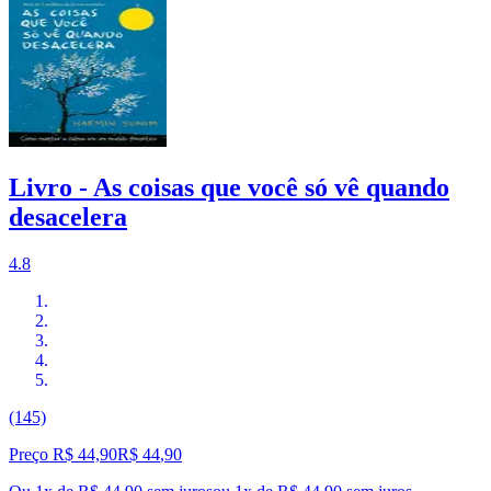
Livro - As coisas que você só vê quando
desacelera
4.8
(145)
Preço R$ 44,90
R$
44
,
90