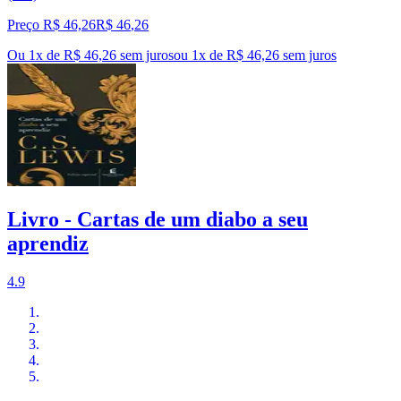
Preço R$ 46,26
R$
46
,
26
Ou 1x de R$ 46,26 sem juros
ou
1
x de
R$ 46,26
sem juros
Livro - Cartas de um diabo a seu
aprendiz
4.9