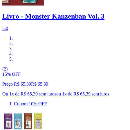
Livro - Monster Kanzenban Vol. 3
5.0
(2)
15% OFF
Preço R$ 65,39
R$
65
,
39
Ou 1x de R$ 65,39 sem juros
ou
1
x de
R$ 65,39
sem juros
Cupom 10% OFF