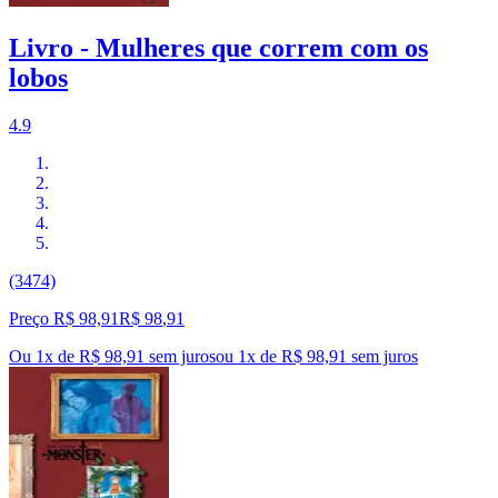
Livro - Mulheres que correm com os
lobos
4.9
(3474)
Preço R$ 98,91
R$
98
,
91
Ou 1x de R$ 98,91 sem juros
ou
1
x de
R$ 98,91
sem juros