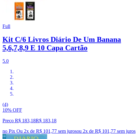
Full
Kit C/6 Livros Diário De Um Banana
5,6,7,8,9 E 10 Capa Cartão
5.0
(4)
10% OFF
Preço R$ 183,18
R$
183
,
18
no Pix
Ou 2x de R$ 101,77 sem juros
ou
2
x de
R$ 101,77
sem juros