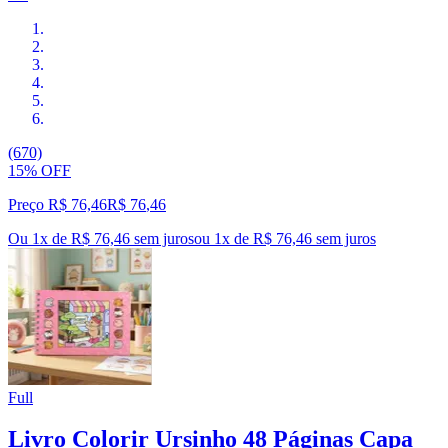
(670)
15% OFF
Preço R$ 76,46
R$
76
,
46
Ou 1x de R$ 76,46 sem juros
ou
1
x de
R$ 76,46
sem juros
Full
Livro Colorir Ursinho 48 Páginas Capa