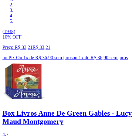
(1938)
10% OFF
Preço R$ 33,21
R$
33
,
21
no Pix
Ou 1x de R$ 36,90 sem juros
ou
1
x de
R$ 36,90
sem juros
Box Livros Anne De Green Gables - Lucy
Maud Montgomery
4.7