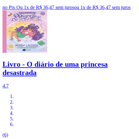
no Pix
Ou 1x de R$ 36,47 sem juros
ou
1
x de
R$ 36,47
sem juros
Livro - O diário de uma princesa
desastrada
4.7
(6)