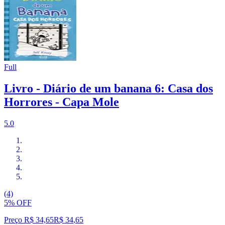
Full
Livro - Diário de um banana 6: Casa dos
Horrores - Capa Mole
5.0
(4)
5% OFF
Preço R$ 34,65
R$
34
,
65