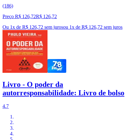
(186)
Preço R$ 126,72
R$
126
,
72
Ou 1x de R$ 126,72 sem juros
ou
1
x de
R$ 126,72
sem juros
Livro - O poder da
autorresponsabilidade: Livro de bolso
4.7