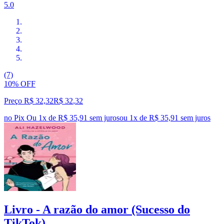
5.0
(7)
10% OFF
Preço R$ 32,32
R$
32
,
32
no Pix
Ou 1x de R$ 35,91 sem juros
ou
1
x de
R$ 35,91
sem juros
Livro - A razão do amor (Sucesso do
TikTok)