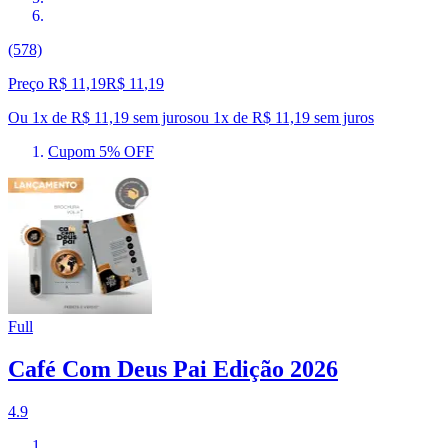
(578)
Preço R$ 11,19
R$
11
,
19
Ou 1x de R$ 11,19 sem juros
ou
1
x de
R$ 11,19
sem juros
Cupom 5% OFF
Full
Café Com Deus Pai Edição 2026
4.9