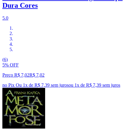
Dura Cores
5.0
(6)
5% OFF
Preço R$ 7,02
R$
7
,
02
no Pix
Ou 1x de R$ 7,39 sem juros
ou
1
x de
R$ 7,39
sem juros