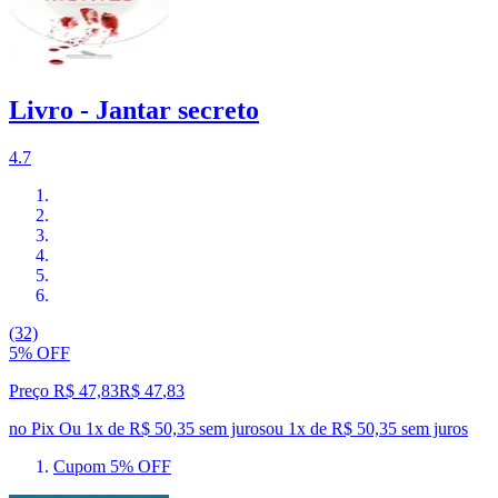
Livro - Jantar secreto
4.7
(32)
5% OFF
Preço R$ 47,83
R$
47
,
83
no Pix
Ou 1x de R$ 50,35 sem juros
ou
1
x de
R$ 50,35
sem juros
Cupom 5% OFF