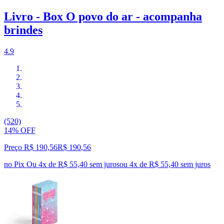
Livro - Box O povo do ar - acompanha
brindes
4.9
(520)
14% OFF
Preço R$ 190,56
R$
190
,
56
no Pix
Ou 4x de R$ 55,40 sem juros
ou
4
x de
R$ 55,40
sem juros