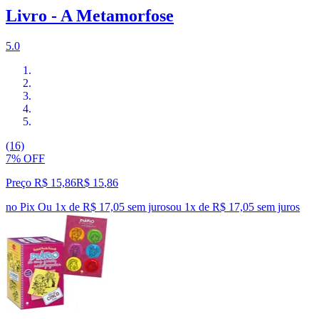
Livro - A Metamorfose
5.0
(16)
7% OFF
Preço R$ 15,86
R$
15
,
86
no Pix
Ou 1x de R$ 17,05 sem juros
ou
1
x de
R$ 17,05
sem juros