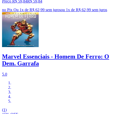
Preço R$ 59,84
R$
59
,
84
no Pix
Ou 1x de R$ 62,99 sem juros
ou
1
x de
R$ 62,99
sem juros
Marvel Essenciais - Homem De Ferro: O
Dem. Garrafa
5.0
(1)