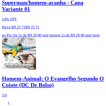
Superman/homem-aranha - Capa
Variante 01
14% OFF
Preço R$ 25,71
R$
25
,
71
no Pix
Ou 1x de R$ 29,90 sem juros
ou
1
x de
R$ 29,90
sem juros
Homem-Animal: O Evangelho Segundo O
Coiote (DC De Bolso)
5.0