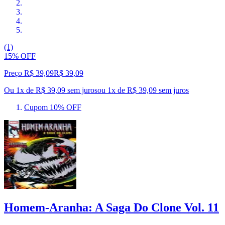
(1)
15% OFF
Preço R$ 39,09
R$
39
,
09
Ou 1x de R$ 39,09 sem juros
ou
1
x de
R$ 39,09
sem juros
Cupom 10% OFF
Homem-Aranha: A Saga Do Clone Vol. 11