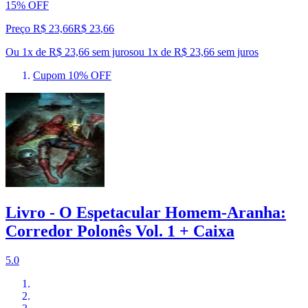
15% OFF
Preço R$ 23,66
R$
23
,
66
Ou 1x de R$ 23,66 sem juros
ou
1
x de
R$ 23,66
sem juros
Cupom 10% OFF
Livro - O Espetacular Homem-Aranha:
Corredor Polonês Vol. 1 + Caixa
5.0