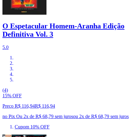
O Espetacular Homem-Aranha Edição
Definitiva Vol. 3
5.0
(4)
15% OFF
Preço R$ 116,94
R$
116
,
94
no Pix
Ou 2x de R$ 68,79 sem juros
ou
2
x de
R$ 68,79
sem juros
Cupom 10% OFF