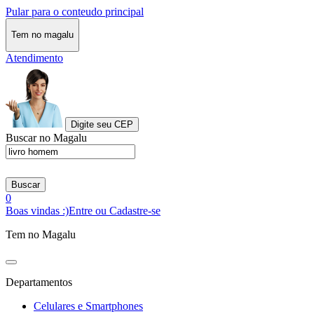
Pular para o conteudo principal
Tem no magalu
Atendimento
Digite seu CEP
Buscar no Magalu
Buscar
0
Boas vindas :)
Entre ou Cadastre-se
Tem no Magalu
Departamentos
Celulares e Smartphones