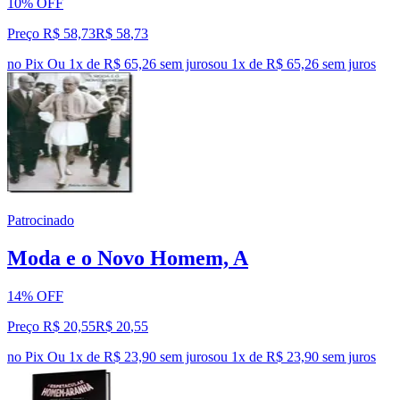
10% OFF
Preço R$ 58,73
R$
58
,
73
no Pix
Ou 1x de R$ 65,26 sem juros
ou
1
x de
R$ 65,26
sem juros
Patrocinado
Moda e o Novo Homem, A
14% OFF
Preço R$ 20,55
R$
20
,
55
no Pix
Ou 1x de R$ 23,90 sem juros
ou
1
x de
R$ 23,90
sem juros