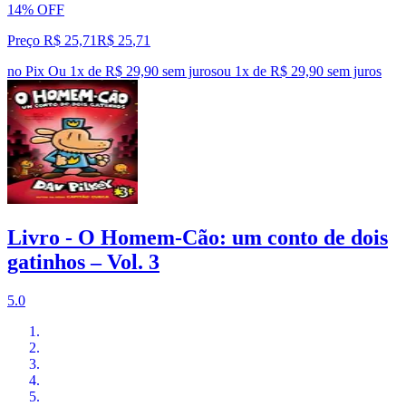
14% OFF
Preço R$ 25,71
R$
25
,
71
no Pix
Ou 1x de R$ 29,90 sem juros
ou
1
x de
R$ 29,90
sem juros
Livro - O Homem-Cão: um conto de dois
gatinhos – Vol. 3
5.0