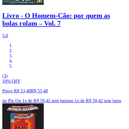
Livro - O Homem-Cão: por quem as
bolas rolam – Vol. 7
5.0
(3)
10% OFF
Preço R$ 53,48
R$
53
,
48
no Pix
Ou 1x de R$ 59,42 sem juros
ou
1
x de
R$ 59,42
sem juros