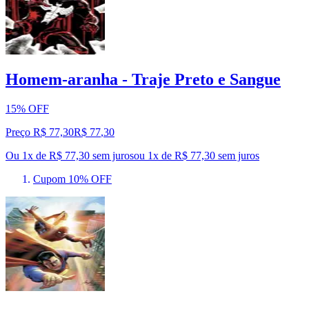
Homem-aranha - Traje Preto e Sangue
15% OFF
Preço R$ 77,30
R$
77
,
30
Ou 1x de R$ 77,30 sem juros
ou
1
x de
R$ 77,30
sem juros
Cupom 10% OFF