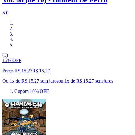
Vol. 06 (de 10) - Homem De Ferro
5.0
(1)
15% OFF
Preço R$ 15,27
R$
15
,
27
Ou 1x de R$ 15,27 sem juros
ou
1
x de
R$ 15,27
sem juros
Cupom 10% OFF