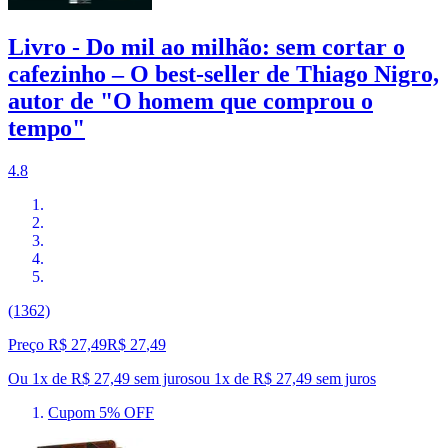
Livro - Do mil ao milhão: sem cortar o
cafezinho – O best-seller de Thiago Nigro,
autor de "O homem que comprou o
tempo"
4.8
(1362)
Preço R$ 27,49
R$
27
,
49
Ou 1x de R$ 27,49 sem juros
ou
1
x de
R$ 27,49
sem juros
Cupom 5% OFF