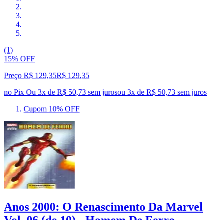
(1)
15% OFF
Preço R$ 129,35
R$
129
,
35
no Pix
Ou 3x de R$ 50,73 sem juros
ou
3
x de
R$ 50,73
sem juros
Cupom 10% OFF
Anos 2000: O Renascimento Da Marvel