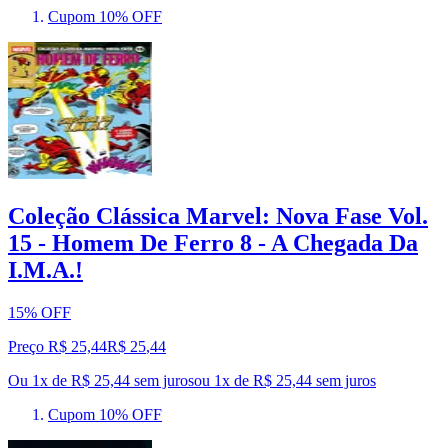
Cupom 10% OFF
Coleção Clássica Marvel: Nova Fase Vol.
15 - Homem De Ferro 8 - A Chegada Da
I.M.A.!
15% OFF
Preço R$ 25,44
R$
25
,
44
Ou 1x de R$ 25,44 sem juros
ou
1
x de
R$ 25,44
sem juros
Cupom 10% OFF