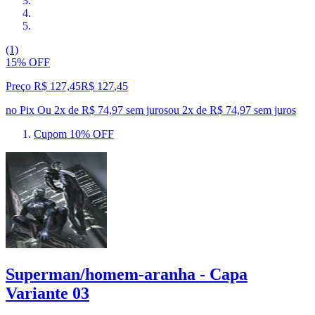
(1)
15% OFF
Preço R$ 127,45
R$
127
,
45
no Pix
Ou 2x de R$ 74,97 sem juros
ou
2
x de
R$ 74,97
sem juros
Cupom 10% OFF
Superman/homem-aranha - Capa
Variante 03