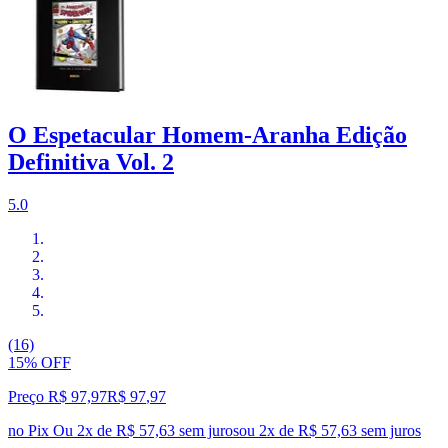
O Espetacular Homem-Aranha Edição
Definitiva Vol. 2
5.0
(16)
15% OFF
Preço R$ 97,97
R$
97
,
97
no Pix
Ou 2x de R$ 57,63 sem juros
ou
2
x de
R$ 57,63
sem juros