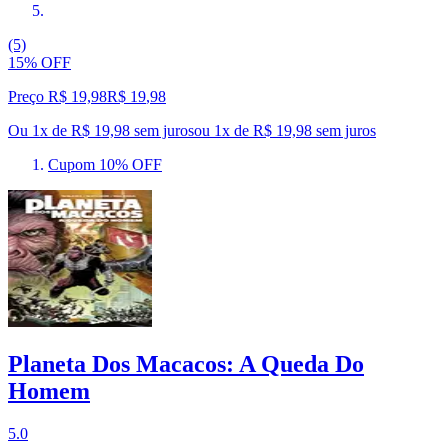
(5)
15% OFF
Preço R$ 19,98
R$
19
,
98
Ou 1x de R$ 19,98 sem juros
ou
1
x de
R$ 19,98
sem juros
Cupom 10% OFF
Planeta Dos Macacos: A Queda Do
Homem
5.0