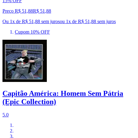
15% OFF
Preço R$ 51,88
R$
51
,
88
Ou 1x de R$ 51,88 sem juros
ou
1
x de
R$ 51,88
sem juros
Cupom 10% OFF
Capitão América: Homem Sem Pátria
(Epic Collection)
5.0