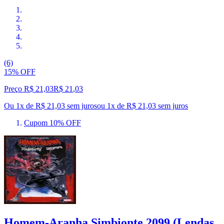
(6)
15% OFF
Preço R$ 21,03
R$
21
,
03
Ou 1x de R$ 21,03 sem juros
ou
1
x de
R$ 21,03
sem juros
Cupom 10% OFF
Homem-Aranha Simbionte 2099 (Lendas