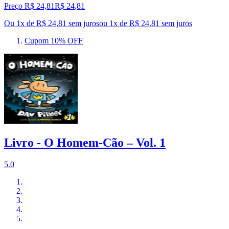
Preço R$ 24,81
R$
24
,
81
Ou 1x de R$ 24,81 sem juros
ou
1
x de
R$ 24,81
sem juros
Cupom 10% OFF
Livro - O Homem-Cão – Vol. 1
5.0