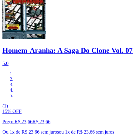
Homem-Aranha: A Saga Do Clone Vol. 07
5.0
(1)
15% OFF
Preço R$ 23,66
R$
23
,
66
Ou 1x de R$ 23,66 sem juros
ou
1
x de
R$ 23,66
sem juros