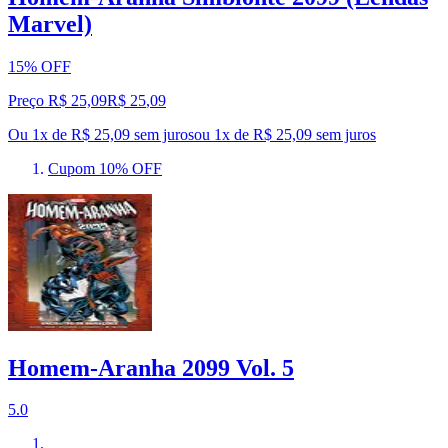
Marvel)
15% OFF
Preço R$ 25,09
R$
25
,
09
Ou 1x de R$ 25,09 sem juros
ou
1
x de
R$ 25,09
sem juros
Cupom 10% OFF
Homem-Aranha 2099 Vol. 5
5.0