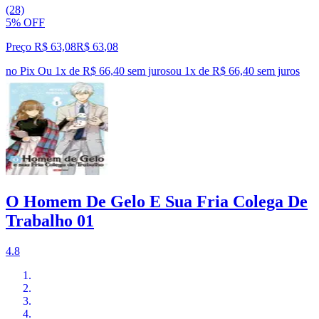
(28)
5% OFF
Preço R$ 63,08
R$
63
,
08
no Pix
Ou 1x de R$ 66,40 sem juros
ou
1
x de
R$ 66,40
sem juros
O Homem De Gelo E Sua Fria Colega De
Trabalho 01
4.8