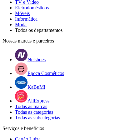
TV e Vídeo
Eletrodomésticos
Móveis
Informática
Moda
Todos os departamentos
Nossas marcas e parceiros
Netshoes
Epoca Cosméticos
KaBuM!
AliExpress
Todas as marcas
Todas as categorias
Todas as subcategorias
Serviços e benefícios
Cartão Luiza