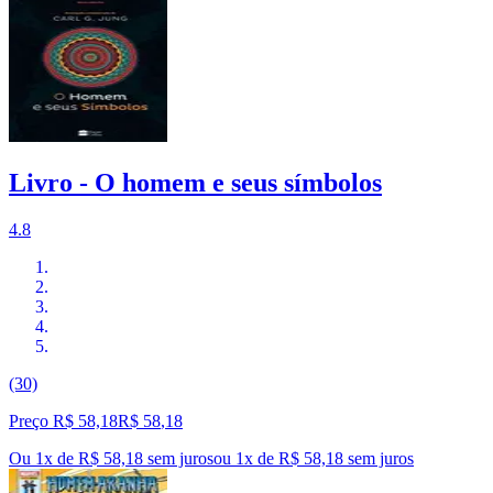
Livro - O homem e seus símbolos
4.8
(30)
Preço R$ 58,18
R$
58
,
18
Ou 1x de R$ 58,18 sem juros
ou
1
x de
R$ 58,18
sem juros