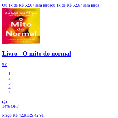
Ou 1x de R$ 52,67 sem juros
ou
1
x de
R$ 52,67
sem juros
Livro - O mito do normal
5.0
(4)
14% OFF
Preço R$ 42,91
R$
42
,
91