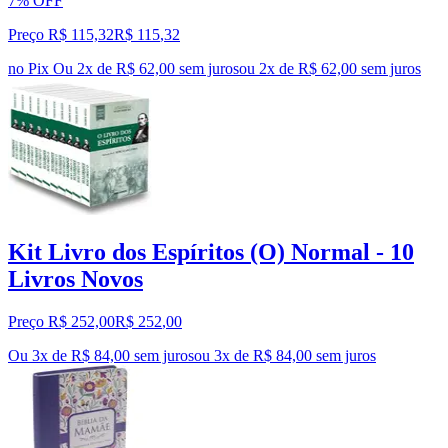
7% OFF
Preço R$ 115,32
R$
115
,
32
no Pix
Ou 2x de R$ 62,00 sem juros
ou
2
x de
R$ 62,00
sem juros
Kit Livro dos Espíritos (O) Normal - 10
Livros Novos
Preço R$ 252,00
R$
252
,
00
Ou 3x de R$ 84,00 sem juros
ou
3
x de
R$ 84,00
sem juros