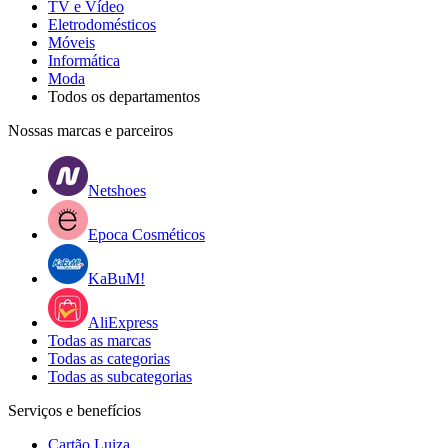
TV e Vídeo
Eletrodomésticos
Móveis
Informática
Moda
Todos os departamentos
Nossas marcas e parceiros
Netshoes
Epoca Cosméticos
KaBuM!
AliExpress
Todas as marcas
Todas as categorias
Todas as subcategorias
Serviços e benefícios
Cartão Luiza