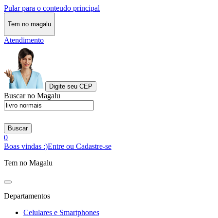
Pular para o conteudo principal
Tem no magalu
Atendimento
Digite seu CEP
Buscar no Magalu
Buscar
0
Boas vindas :)
Entre ou Cadastre-se
Tem no Magalu
Departamentos
Celulares e Smartphones