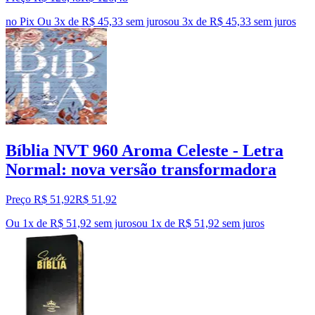
no Pix
Ou 3x de R$ 45,33 sem juros
ou
3
x de
R$ 45,33
sem juros
Bíblia NVT 960 Aroma Celeste - Letra
Normal: nova versão transformadora
Preço R$ 51,92
R$
51
,
92
Ou 1x de R$ 51,92 sem juros
ou
1
x de
R$ 51,92
sem juros