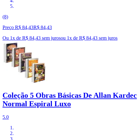
(8)
Preço R$ 84,43
R$
84
,
43
Ou 1x de R$ 84,43 sem juros
ou
1
x de
R$ 84,43
sem juros
Coleção 5 Obras Básicas De Allan Kardec
Normal Espiral Luxo
5.0