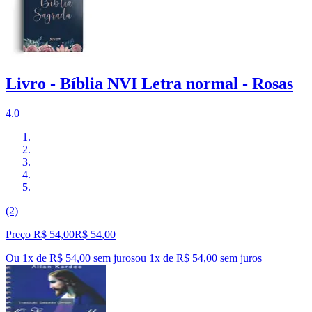
Livro - Bíblia NVI Letra normal - Rosas
4.0
(2)
Preço R$ 54,00
R$
54
,
00
Ou 1x de R$ 54,00 sem juros
ou
1
x de
R$ 54,00
sem juros