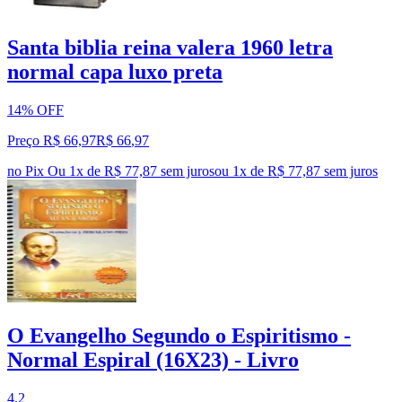
Santa biblia reina valera 1960 letra
normal capa luxo preta
14% OFF
Preço R$ 66,97
R$
66
,
97
no Pix
Ou 1x de R$ 77,87 sem juros
ou
1
x de
R$ 77,87
sem juros
O Evangelho Segundo o Espiritismo -
Normal Espiral (16X23) - Livro
4.2