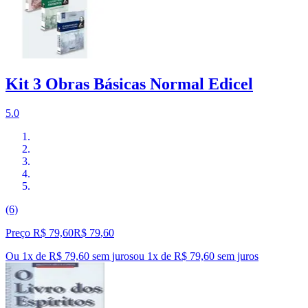
Kit 3 Obras Básicas Normal Edicel
5.0
(6)
Preço R$ 79,60
R$
79
,
60
Ou 1x de R$ 79,60 sem juros
ou
1
x de
R$ 79,60
sem juros