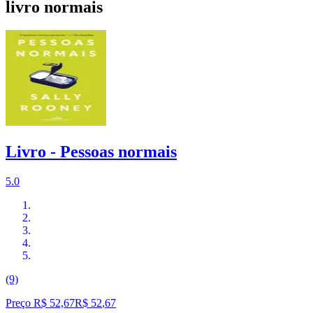
livro normais
Livro - Pessoas normais
5.0
(9)
Preço R$ 52,67
R$
52
,
67