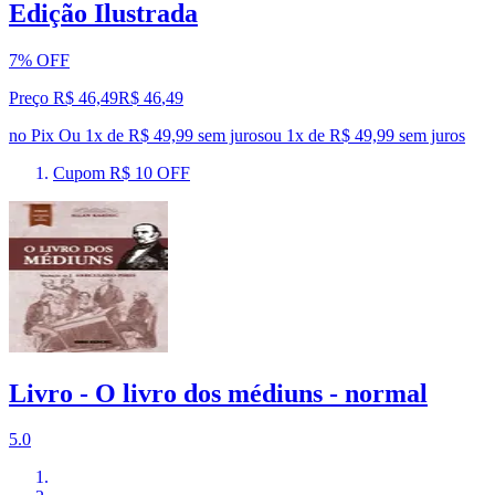
Edição Ilustrada
7% OFF
Preço R$ 46,49
R$
46
,
49
no Pix
Ou 1x de R$ 49,99 sem juros
ou
1
x de
R$ 49,99
sem juros
Cupom R$ 10 OFF
Livro - O livro dos médiuns - normal
5.0