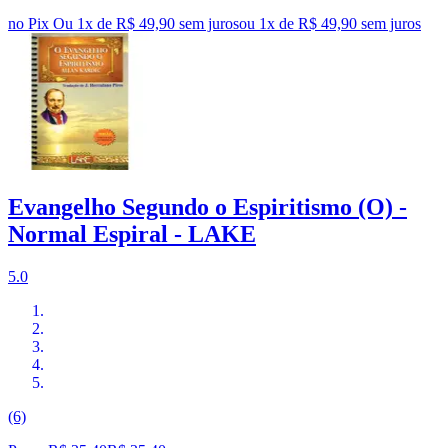
no Pix
Ou 1x de R$ 49,90 sem juros
ou
1
x de
R$ 49,90
sem juros
Evangelho Segundo o Espiritismo (O) -
Normal Espiral - LAKE
5.0
(6)