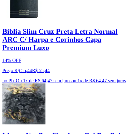
Bíblia Slim Cruz Preta Letra Normal
ARC C/ Harpa e Corinhos Capa
Premium Luxo
14% OFF
Preço R$ 55,44
R$
55
,
44
no Pix
Ou 1x de R$ 64,47 sem juros
ou
1
x de
R$ 64,47
sem juros