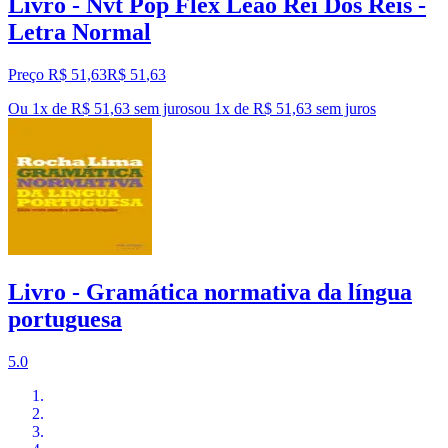
Livro - Nvt Pop Flex Leao Rei Dos Reis -
Letra Normal
Preço R$ 51,63
R$
51
,
63
Ou 1x de R$ 51,63 sem juros
ou
1
x de
R$ 51,63
sem juros
Livro - Gramática normativa da língua
portuguesa
5.0