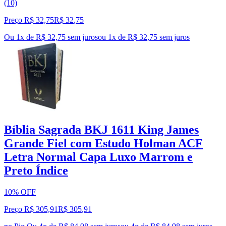
(10)
Preço R$ 32,75
R$
32
,
75
Ou 1x de R$ 32,75 sem juros
ou
1
x de
R$ 32,75
sem juros
Bíblia Sagrada BKJ 1611 King James
Grande Fiel com Estudo Holman ACF
Letra Normal Capa Luxo Marrom e
Preto Índice
10% OFF
Preço R$ 305,91
R$
305
,
91