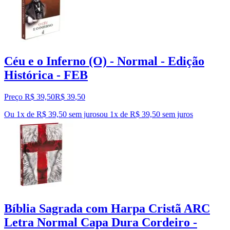
Céu e o Inferno (O) - Normal - Edição
Histórica - FEB
Preço R$ 39,50
R$
39
,
50
Ou 1x de R$ 39,50 sem juros
ou
1
x de
R$ 39,50
sem juros
Bíblia Sagrada com Harpa Cristã ARC
Letra Normal Capa Dura Cordeiro -