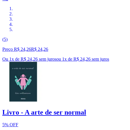
(5)
Preço R$ 24,26
R$
24
,
26
Ou 1x de R$ 24,26 sem juros
ou
1
x de
R$ 24,26
sem juros
Livro - A arte de ser normal
5% OFF