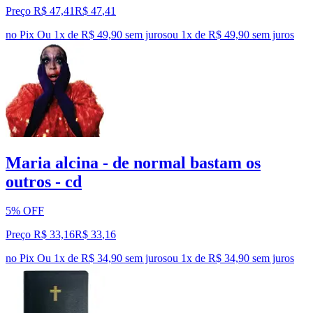
Preço R$ 47,41
R$
47
,
41
no Pix
Ou 1x de R$ 49,90 sem juros
ou
1
x de
R$ 49,90
sem juros
Maria alcina - de normal bastam os
outros - cd
5% OFF
Preço R$ 33,16
R$
33
,
16
no Pix
Ou 1x de R$ 34,90 sem juros
ou
1
x de
R$ 34,90
sem juros