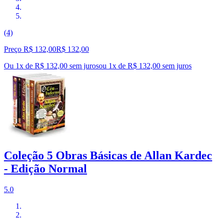
(4)
Preço R$ 132,00
R$
132
,
00
Ou 1x de R$ 132,00 sem juros
ou
1
x de
R$ 132,00
sem juros
Coleção 5 Obras Básicas de Allan Kardec
- Edição Normal
5.0