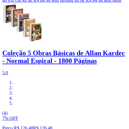
no Pix
Ou 4x de R$ 84,98 sem juros
ou
4
x de
R$ 84,98
sem juros
Coleção 5 Obras Básicas de Allan Kardec
- Normal Espiral - 1800 Páginas
5.0
(4)
7% OFF
Preço R$ 126,48
R$
126
,
48