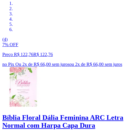
(4)
7% OFF
Preço R$ 122,76
R$
122
,
76
no Pix
Ou 2x de R$ 66,00 sem juros
ou
2
x de
R$ 66,00
sem juros
Bíblia Floral Dália Feminina ARC Letra
Normal com Harpa Capa Dura