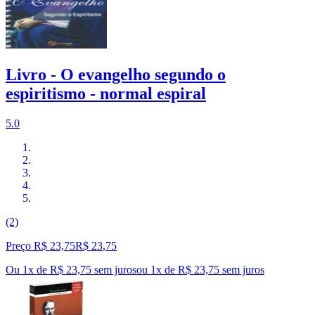
Livro - O evangelho segundo o
espiritismo - normal espiral
5.0
(2)
Preço R$ 23,75
R$
23
,
75
Ou 1x de R$ 23,75 sem juros
ou
1
x de
R$ 23,75
sem juros