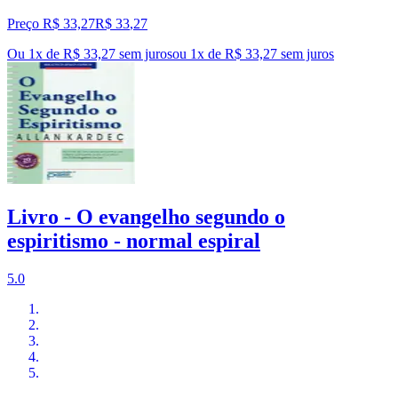
Preço R$ 33,27
R$
33
,
27
Ou 1x de R$ 33,27 sem juros
ou
1
x de
R$ 33,27
sem juros
Livro - O evangelho segundo o
espiritismo - normal espiral
5.0