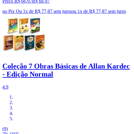
Preço R$ 66,97
R$
66
,
97
no Pix
Ou 1x de R$ 77,87 sem juros
ou
1
x de
R$ 77,87
sem juros
Coleção 7 Obras Básicas de Allan Kardec
- Edição Normal
4.9
(9)