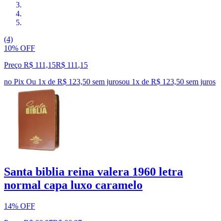
(4)
10% OFF
Preço R$ 111,15
R$
111
,
15
no Pix
Ou 1x de R$ 123,50 sem juros
ou
1
x de
R$ 123,50
sem juros
Santa biblia reina valera 1960 letra
normal capa luxo caramelo
14% OFF