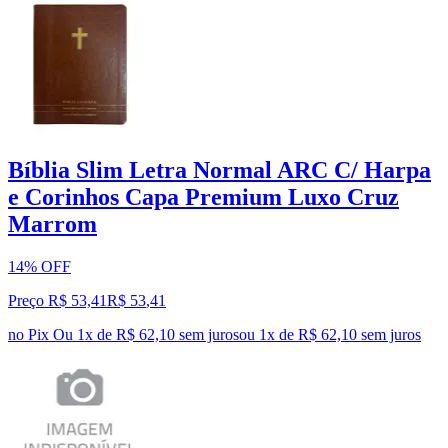
Bíblia Slim Letra Normal ARC C/ Harpa
e Corinhos Capa Premium Luxo Cruz
Marrom
14% OFF
Preço R$ 53,41
R$
53
,
41
no Pix
Ou 1x de R$ 62,10 sem juros
ou
1
x de
R$ 62,10
sem juros