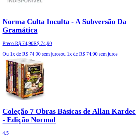
Norma Culta Inculta - A Subversão Da
Gramática
Preço R$ 74,90
R$
74
,
90
Ou 1x de R$ 74,90 sem juros
ou
1
x de
R$ 74,90
sem juros
Coleção 7 Obras Básicas de Allan Kardec
- Edição Normal
4.5