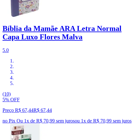
Bíblia da Mamãe ARA Letra Normal
Capa Luxo Flores Malva
5.0
(10)
5% OFF
Preço R$ 67,44
R$
67
,
44
no Pix
Ou 1x de R$ 70,99 sem juros
ou
1
x de
R$ 70,99
sem juros