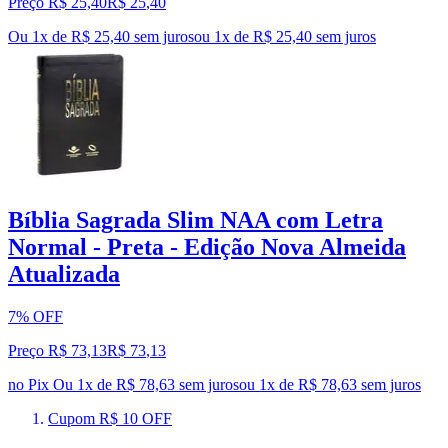
Preço R$ 25,40
R$
25
,
40
Ou 1x de R$ 25,40 sem juros
ou
1
x de
R$ 25,40
sem juros
Bíblia Sagrada Slim NAA com Letra
Normal - Preta - Edição Nova Almeida
Atualizada
7% OFF
Preço R$ 73,13
R$
73
,
13
no Pix
Ou 1x de R$ 78,63 sem juros
ou
1
x de
R$ 78,63
sem juros
Cupom R$ 10 OFF