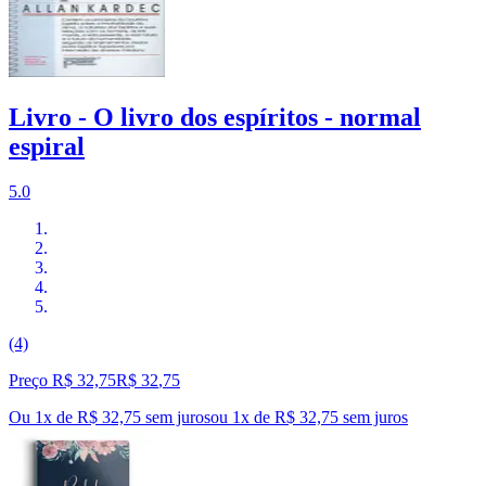
Livro - O livro dos espíritos - normal
espiral
5.0
(4)
Preço R$ 32,75
R$
32
,
75
Ou 1x de R$ 32,75 sem juros
ou
1
x de
R$ 32,75
sem juros