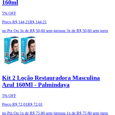
160ml
5% OFF
Preço R$ 144,21
R$
144
,
21
no Pix
Ou 3x de R$ 50,60 sem juros
ou
3
x de
R$ 50,60
sem juros
Kit 2 Loção Restauradora Masculina
Azul 160Ml - Palmindaya
5% OFF
Preço R$ 72,01
R$
72
,
01
no Pix
Ou 1x de R$ 75,80 sem juros
ou
1
x de
R$ 75,80
sem juros