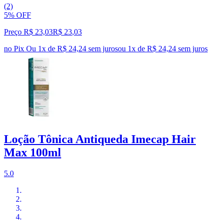
(2)
5% OFF
Preço R$ 23,03
R$
23
,
03
no Pix
Ou 1x de R$ 24,24 sem juros
ou
1
x de
R$ 24,24
sem juros
Loção Tônica Antiqueda Imecap Hair
Max 100ml
5.0