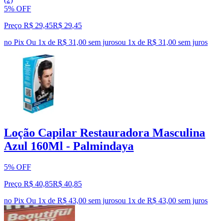
5% OFF
Preço R$ 29,45
R$
29
,
45
no Pix
Ou 1x de R$ 31,00 sem juros
ou
1
x de
R$ 31,00
sem juros
Loção Capilar Restauradora Masculina
Azul 160Ml - Palmindaya
5% OFF
Preço R$ 40,85
R$
40
,
85
no Pix
Ou 1x de R$ 43,00 sem juros
ou
1
x de
R$ 43,00
sem juros