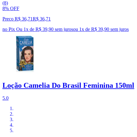
(8)
8% OFF
Preço R$ 36,71
R$
36
,
71
no Pix
Ou 1x de R$ 39,90 sem juros
ou
1
x de
R$ 39,90
sem juros
Loção Camelia Do Brasil Feminina 150ml
5.0