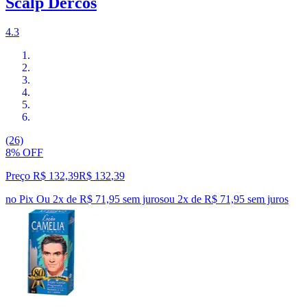
Scalp Dercos
4.3
(26)
8% OFF
Preço R$ 132,39
R$
132
,
39
no Pix
Ou 2x de R$ 71,95 sem juros
ou
2
x de
R$ 71,95
sem juros