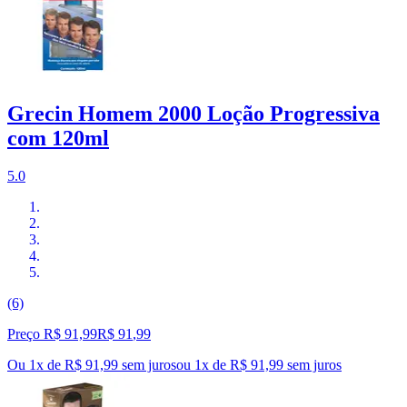
Grecin Homem 2000 Loção Progressiva
com 120ml
5.0
(6)
Preço R$ 91,99
R$
91
,
99
Ou 1x de R$ 91,99 sem juros
ou
1
x de
R$ 91,99
sem juros