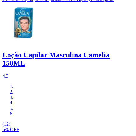
Loção Capilar Masculina Camelia
150ML
4.3
(12)
5% OFF