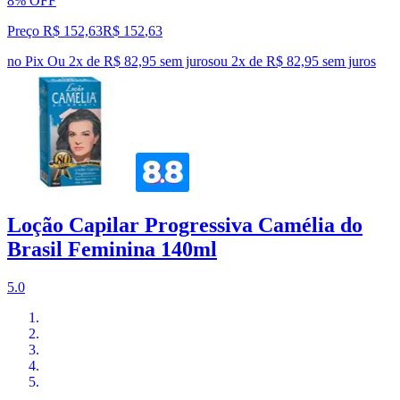
8% OFF
Preço R$ 152,63
R$
152
,
63
no Pix
Ou 2x de R$ 82,95 sem juros
ou
2
x de
R$ 82,95
sem juros
Loção Capilar Progressiva Camélia do
Brasil Feminina 140ml
5.0