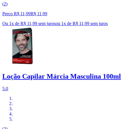
(2)
Preço R$ 11,99
R$
11
,
99
Ou 1x de R$ 11,99 sem juros
ou
1
x de
R$ 11,99
sem juros
Loção Capilar Márcia Masculina 100ml
5.0
(2)