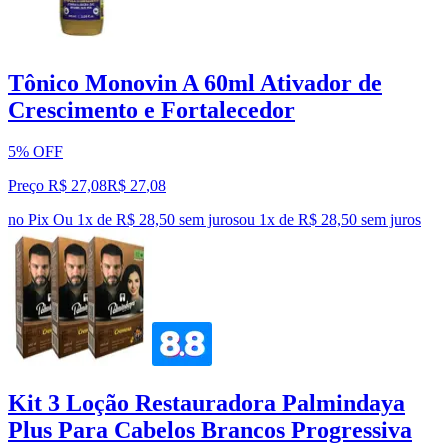
Tônico Monovin A 60ml Ativador de
Crescimento e Fortalecedor
5% OFF
Preço R$ 27,08
R$
27
,
08
no Pix
Ou 1x de R$ 28,50 sem juros
ou
1
x de
R$ 28,50
sem juros
Kit 3 Loção Restauradora Palmindaya
Plus Para Cabelos Brancos Progressiva