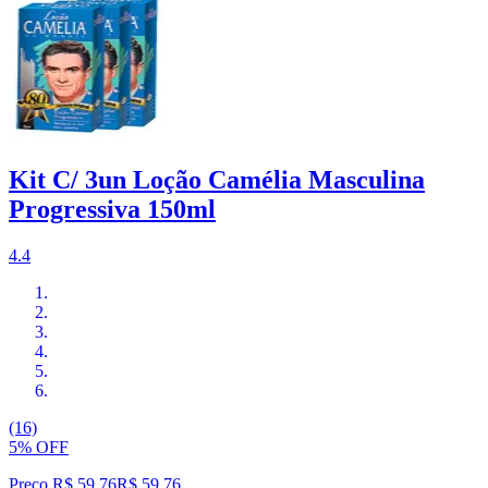
Kit C/ 3un Loção Camélia Masculina
Progressiva 150ml
4.4
(16)
5% OFF
Preço R$ 59,76
R$
59
,
76