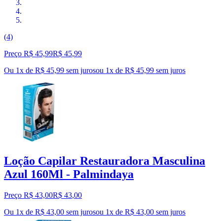
(4)
Preço R$ 45,99
R$
45
,
99
Ou 1x de R$ 45,99 sem juros
ou
1
x de
R$ 45,99
sem juros
Loção Capilar Restauradora Masculina
Azul 160Ml - Palmindaya
Preço R$ 43,00
R$
43
,
00
Ou 1x de R$ 43,00 sem juros
ou
1
x de
R$ 43,00
sem juros