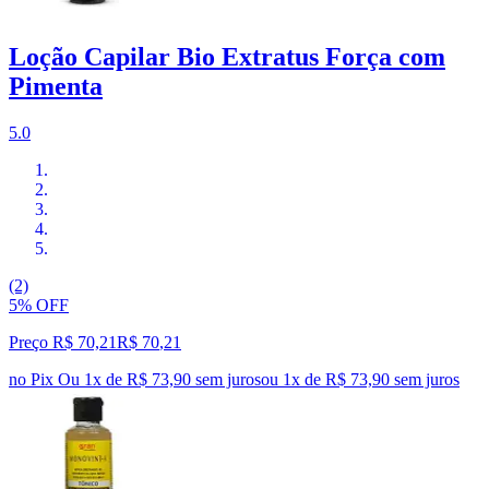
Loção Capilar Bio Extratus Força com
Pimenta
5.0
(2)
5% OFF
Preço R$ 70,21
R$
70
,
21
no Pix
Ou 1x de R$ 73,90 sem juros
ou
1
x de
R$ 73,90
sem juros