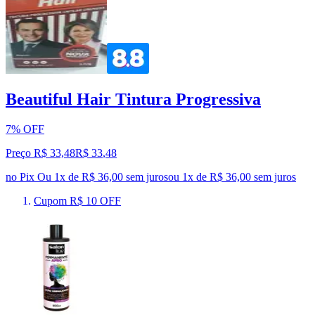
Beautiful Hair Tintura Progressiva
7% OFF
Preço R$ 33,48
R$
33
,
48
no Pix
Ou 1x de R$ 36,00 sem juros
ou
1
x de
R$ 36,00
sem juros
Cupom R$ 10 OFF