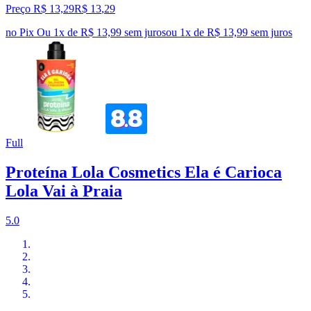
Preço R$ 13,29
R$
13
,
29
no Pix
Ou 1x de R$ 13,99 sem juros
ou
1
x de
R$ 13,99
sem juros
Full
Proteína Lola Cosmetics Ela é Carioca
Lola Vai à Praia
5.0