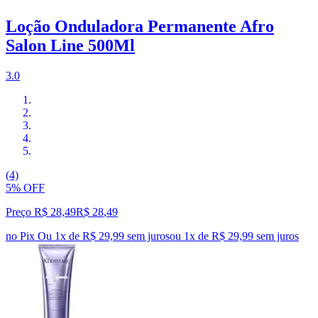
Loção Onduladora Permanente Afro
Salon Line 500Ml
3.0
(4)
5% OFF
Preço R$ 28,49
R$
28
,
49
no Pix
Ou 1x de R$ 29,99 sem juros
ou
1
x de
R$ 29,99
sem juros