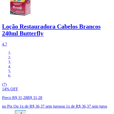
Loção Restauradora Cabelos Brancos
240ml Butterfly
4.7
(7)
14% OFF
Preço R$ 31,28
R$
31
,
28
no Pix
Ou 1x de R$ 36,37 sem juros
ou
1
x de
R$ 36,37
sem juros