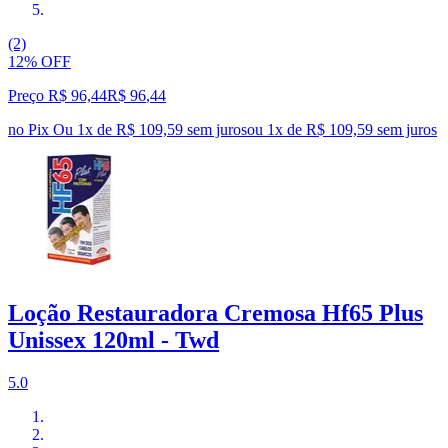
(2)
12% OFF
Preço R$ 96,44
R$
96
,
44
no Pix
Ou 1x de R$ 109,59 sem juros
ou
1
x de
R$ 109,59
sem juros
Loção Restauradora Cremosa Hf65 Plus
Unissex 120ml - Twd
5.0