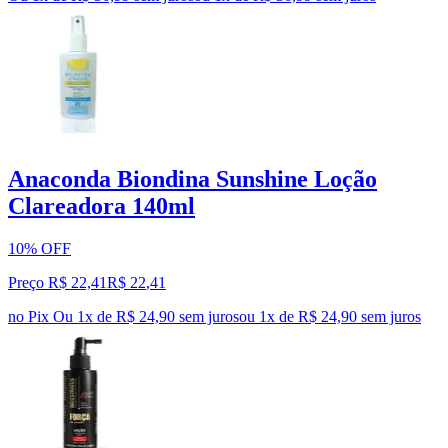
Anaconda Biondina Sunshine Loção
Clareadora 140ml
10% OFF
Preço R$ 22,41
R$
22
,
41
no Pix
Ou 1x de R$ 24,90 sem juros
ou
1
x de
R$ 24,90
sem juros