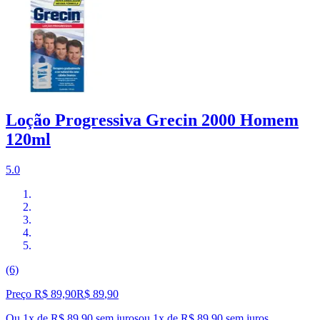
Loção Progressiva Grecin 2000 Homem
120ml
5.0
(6)
Preço R$ 89,90
R$
89
,
90
Ou 1x de R$ 89,90 sem juros
ou
1
x de
R$ 89,90
sem juros