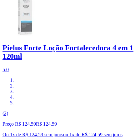
Pielus Forte Loção Fortalecedora 4 em 1
120ml
5.0
(2)
Preço R$ 124,59
R$
124
,
59
Ou 1x de R$ 124,59 sem juros
ou
1
x de
R$ 124,59
sem juros