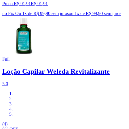
Preço R$ 91,91
R$
91
,
91
no Pix
Ou 1x de R$ 99,90 sem juros
ou
1
x de
R$ 99,90
sem juros
Full
Loção Capilar Weleda Revitalizante
5.0
(4)