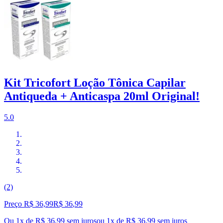
Kit Tricofort Loção Tônica Capilar
Antiqueda + Anticaspa 20ml Original!
5.0
(2)
Preço R$ 36,99
R$
36
,
99
Ou 1x de R$ 36,99 sem juros
ou
1
x de
R$ 36,99
sem juros