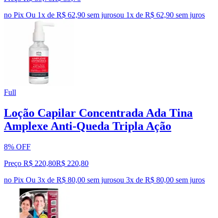
no Pix
Ou 1x de R$ 62,90 sem juros
ou
1
x de
R$ 62,90
sem juros
Full
Loção Capilar Concentrada Ada Tina
Amplexe Anti-Queda Tripla Ação
8% OFF
Preço R$ 220,80
R$
220
,
80
no Pix
Ou 3x de R$ 80,00 sem juros
ou
3
x de
R$ 80,00
sem juros