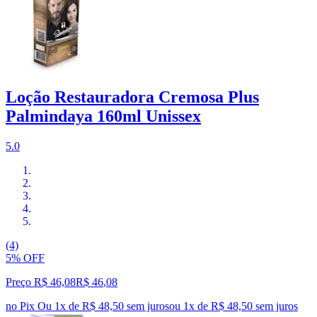
Loção Restauradora Cremosa Plus
Palmindaya 160ml Unissex
5.0
(4)
5% OFF
Preço R$ 46,08
R$
46
,
08
no Pix
Ou 1x de R$ 48,50 sem juros
ou
1
x de
R$ 48,50
sem juros