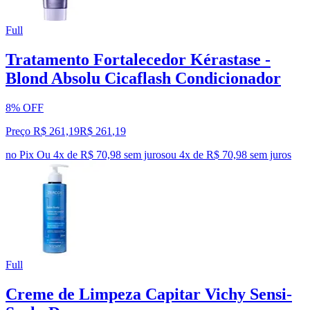
Full
Tratamento Fortalecedor Kérastase -
Blond Absolu Cicaflash Condicionador
8% OFF
Preço R$ 261,19
R$
261
,
19
no Pix
Ou 4x de R$ 70,98 sem juros
ou
4
x de
R$ 70,98
sem juros
Full
Creme de Limpeza Capitar Vichy Sensi-