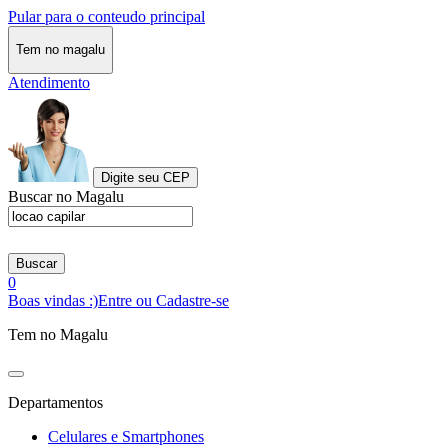
Pular para o conteudo principal
Tem no magalu
Atendimento
Digite seu CEP
Buscar no Magalu
Buscar
0
Boas vindas :)
Entre ou Cadastre-se
Tem no Magalu
Departamentos
Celulares e Smartphones