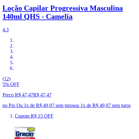
Loção Capilar Progressiva Masculina
140ml QHS - Camelia
4.3
(12)
5% OFF
Preço R$ 47,47
R$
47
,
47
no Pix
Ou 1x de R$ 49,97 sem juros
ou
1
x de
R$ 49,97
sem juros
Cupom R$ 15 OFF