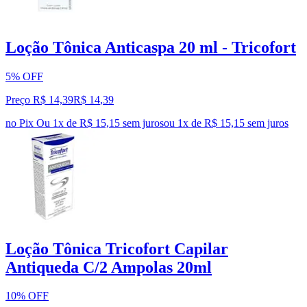
Loção Tônica Anticaspa 20 ml - Tricofort
5% OFF
Preço R$ 14,39
R$
14
,
39
no Pix
Ou 1x de R$ 15,15 sem juros
ou
1
x de
R$ 15,15
sem juros
Loção Tônica Tricofort Capilar
Antiqueda C/2 Ampolas 20ml
10% OFF