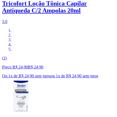
Tricofort Loção Tônica Capilar
Antiqueda C/2 Ampolas 20ml
5.0
(2)
Preço R$ 24,90
R$
24
,
90
Ou 1x de R$ 24,90 sem juros
ou
1
x de
R$ 24,90
sem juros