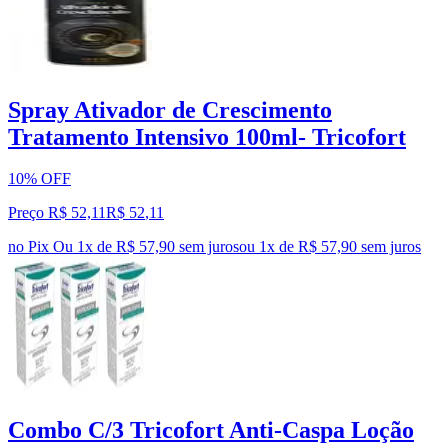
Spray Ativador de Crescimento
Tratamento Intensivo 100ml- Tricofort
10% OFF
Preço R$ 52,11
R$
52
,
11
no Pix
Ou 1x de R$ 57,90 sem juros
ou
1
x de
R$ 57,90
sem juros
Combo C/3 Tricofort Anti-Caspa Loção