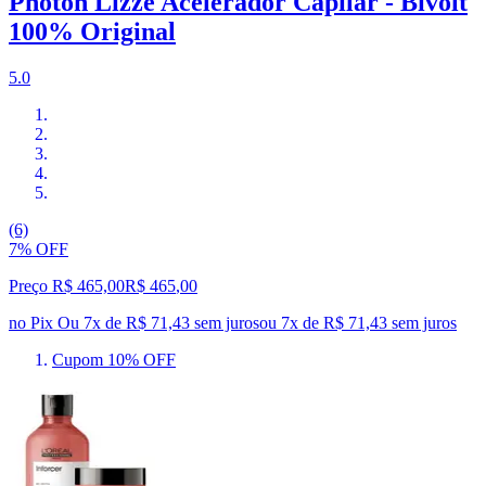
Photon Lizze Acelerador Capilar - Bivolt
100% Original
5.0
(6)
7% OFF
Preço R$ 465,00
R$
465
,
00
no Pix
Ou 7x de R$ 71,43 sem juros
ou
7
x de
R$ 71,43
sem juros
Cupom 10% OFF