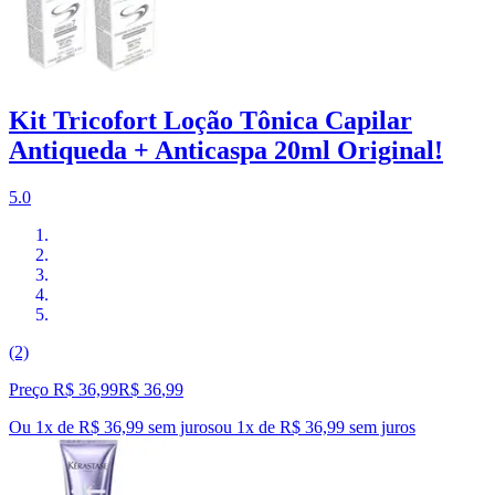
Kit Tricofort Loção Tônica Capilar
Antiqueda + Anticaspa 20ml Original!
5.0
(2)
Preço R$ 36,99
R$
36
,
99
Ou 1x de R$ 36,99 sem juros
ou
1
x de
R$ 36,99
sem juros