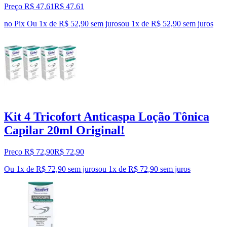
Preço R$ 47,61
R$
47
,
61
no Pix
Ou 1x de R$ 52,90 sem juros
ou
1
x de
R$ 52,90
sem juros
Kit 4 Tricofort Anticaspa Loção Tônica
Capilar 20ml Original!
Preço R$ 72,90
R$
72
,
90
Ou 1x de R$ 72,90 sem juros
ou
1
x de
R$ 72,90
sem juros