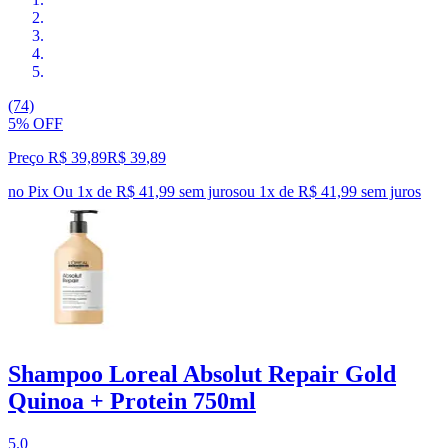
(74)
5% OFF
Preço R$ 39,89
R$
39
,
89
no Pix
Ou 1x de R$ 41,99 sem juros
ou
1
x de
R$ 41,99
sem juros
Shampoo Loreal Absolut Repair Gold
Quinoa + Protein 750ml
5.0