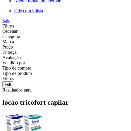
Alterar e-mail ou telefone
Fale com lojista
Sair
Filtros
Ordenar
Categoria
Marca
Preço
Entrega
Avaliação
Vendido por
Tipo de compra
Tipo de produto
Filtros
Full
Resultados para
locao tricofort capilar