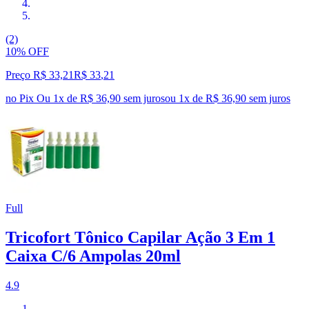
(2)
10% OFF
Preço R$ 33,21
R$
33
,
21
no Pix
Ou 1x de R$ 36,90 sem juros
ou
1
x de
R$ 36,90
sem juros
Full
Tricofort Tônico Capilar Ação 3 Em 1
Caixa C/6 Ampolas 20ml
4.9