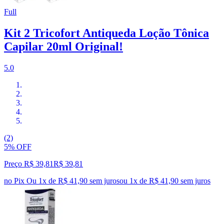
Full
Kit 2 Tricofort Antiqueda Loção Tônica
Capilar 20ml Original!
5.0
(2)
5% OFF
Preço R$ 39,81
R$
39
,
81
no Pix
Ou 1x de R$ 41,90 sem juros
ou
1
x de
R$ 41,90
sem juros