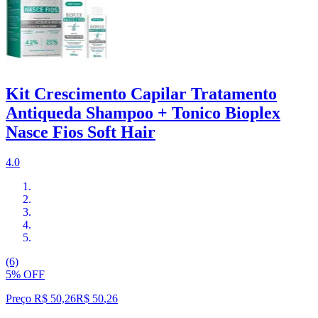
Kit Crescimento Capilar Tratamento
Antiqueda Shampoo + Tonico Bioplex
Nasce Fios Soft Hair
4.0
(6)
5% OFF
Preço R$ 50,26
R$
50
,
26