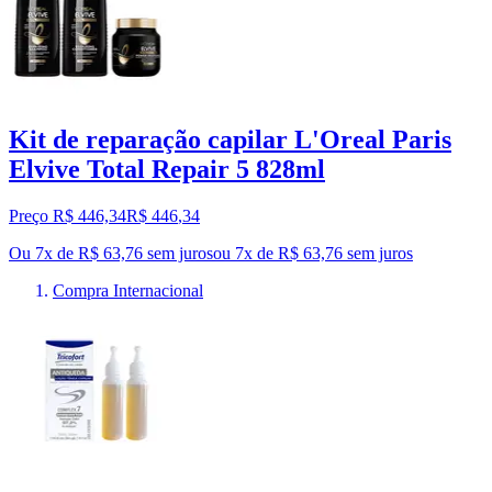
Kit de reparação capilar L'Oreal Paris
Elvive Total Repair 5 828ml
Preço R$ 446,34
R$
446
,
34
Ou 7x de R$ 63,76 sem juros
ou
7
x de
R$ 63,76
sem juros
Compra Internacional