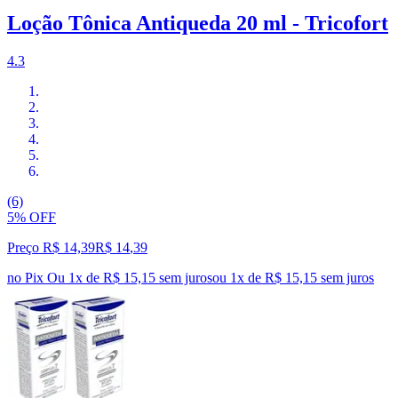
Loção Tônica Antiqueda 20 ml - Tricofort
4.3
(6)
5% OFF
Preço R$ 14,39
R$
14
,
39
no Pix
Ou 1x de R$ 15,15 sem juros
ou
1
x de
R$ 15,15
sem juros