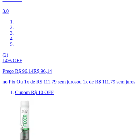
3.0
(2)
14% OFF
Preço R$ 96,14
R$
96
,
14
no Pix
Ou 1x de R$ 111,79 sem juros
ou
1
x de
R$ 111,79
sem juros
Cupom R$ 10 OFF