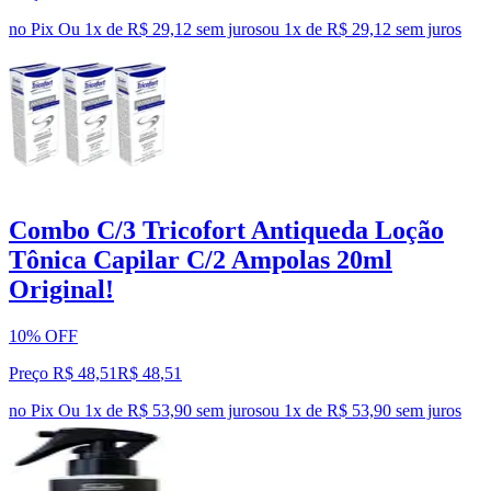
no Pix
Ou 1x de R$ 29,12 sem juros
ou
1
x de
R$ 29,12
sem juros
Combo C/3 Tricofort Antiqueda Loção
Tônica Capilar C/2 Ampolas 20ml
Original!
10% OFF
Preço R$ 48,51
R$
48
,
51
no Pix
Ou 1x de R$ 53,90 sem juros
ou
1
x de
R$ 53,90
sem juros