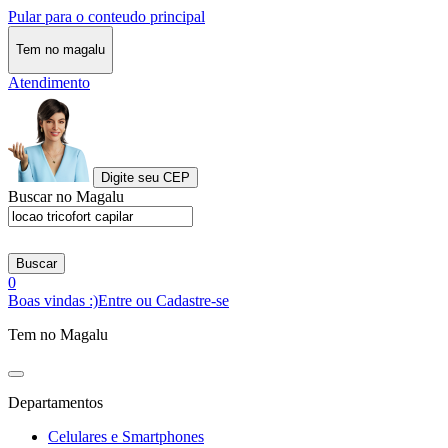
Pular para o conteudo principal
Tem no magalu
Atendimento
Digite seu CEP
Buscar no Magalu
Buscar
0
Boas vindas :)
Entre ou Cadastre-se
Tem no Magalu
Departamentos
Celulares e Smartphones