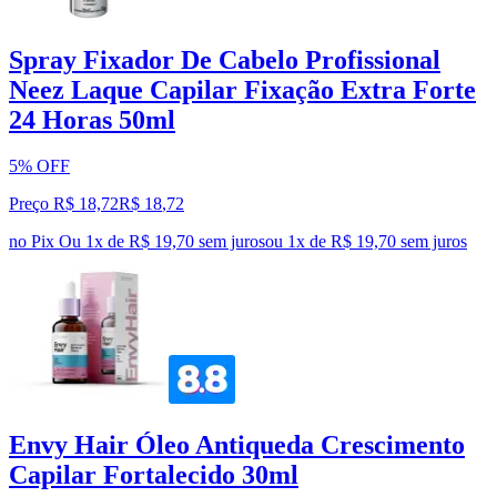
Spray Fixador De Cabelo Profissional
Neez Laque Capilar Fixação Extra Forte
24 Horas 50ml
5% OFF
Preço R$ 18,72
R$
18
,
72
no Pix
Ou 1x de R$ 19,70 sem juros
ou
1
x de
R$ 19,70
sem juros
Envy Hair Óleo Antiqueda Crescimento
Capilar Fortalecido 30ml