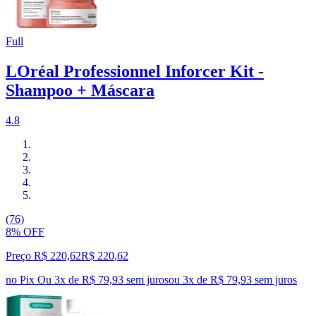
Full
LOréal Professionnel Inforcer Kit -
Shampoo + Máscara
4.8
(76)
8% OFF
Preço R$ 220,62
R$
220
,
62
no Pix
Ou 3x de R$ 79,93 sem juros
ou
3
x de
R$ 79,93
sem juros