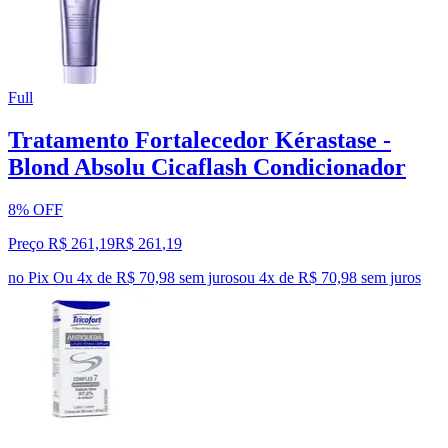
Full
Tratamento Fortalecedor Kérastase -
Blond Absolu Cicaflash Condicionador
8% OFF
Preço R$ 261,19
R$
261
,
19
no Pix
Ou 4x de R$ 70,98 sem juros
ou
4
x de
R$ 70,98
sem juros