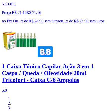
5% OFF
Preço R$ 71,16
R$
71
,
16
no Pix
Ou 1x de R$ 74,90 sem juros
ou
1
x de
R$ 74,90
sem juros
1 Caixa Tônico Capilar Ação 3 em 1
Caspa / Queda / Oleosidade 20ml
Tricofort - Caixa C/6 Ampolas
5.0