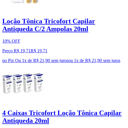
Loção Tônica Tricofort Capilar
Antiqueda C/2 Ampolas 20ml
10% OFF
Preço R$ 19,71
R$
19
,
71
no Pix
Ou 1x de R$ 21,90 sem juros
ou
1
x de
R$ 21,90
sem juros
4 Caixas Tricofort Loção Tônica Capilar
Antiqueda 20ml