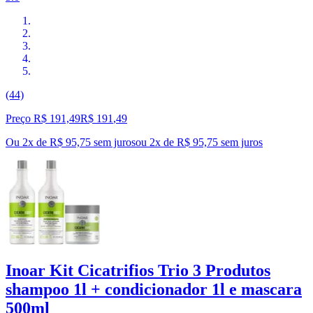
(44)
Preço R$ 191,49
R$
191
,
49
Ou 2x de R$ 95,75 sem juros
ou
2
x de
R$ 95,75
sem juros
Inoar Kit Cicatrifios Trio 3 Produtos
shampoo 1l + condicionador 1l e mascara
500ml