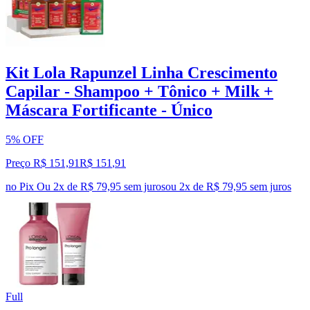
Kit Lola Rapunzel Linha Crescimento
Capilar - Shampoo + Tônico + Milk +
Máscara Fortificante - Único
5% OFF
Preço R$ 151,91
R$
151
,
91
no Pix
Ou 2x de R$ 79,95 sem juros
ou
2
x de
R$ 79,95
sem juros
Full