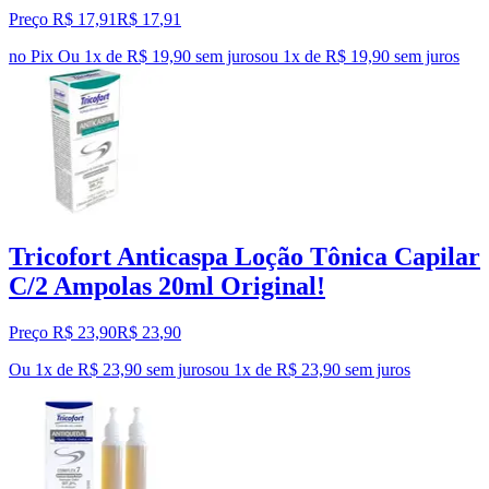
Preço R$ 17,91
R$
17
,
91
no Pix
Ou 1x de R$ 19,90 sem juros
ou
1
x de
R$ 19,90
sem juros
Tricofort Anticaspa Loção Tônica Capilar
C/2 Ampolas 20ml Original!
Preço R$ 23,90
R$
23
,
90
Ou 1x de R$ 23,90 sem juros
ou
1
x de
R$ 23,90
sem juros