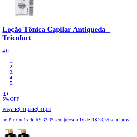
Loção Tônica Capilar Antiqueda -
Tricofort
4.0
(6)
5% OFF
Preço R$ 31,68
R$
31
,
68
no Pix
Ou 1x de R$ 33,35 sem juros
ou
1
x de
R$ 33,35
sem juros