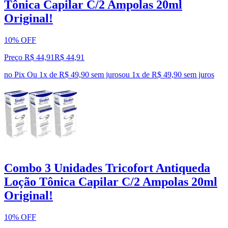
Tônica Capilar C/2 Ampolas 20ml
Original!
10% OFF
Preço R$ 44,91
R$
44
,
91
no Pix
Ou 1x de R$ 49,90 sem juros
ou
1
x de
R$ 49,90
sem juros
Combo 3 Unidades Tricofort Antiqueda
Loção Tônica Capilar C/2 Ampolas 20ml
Original!
10% OFF