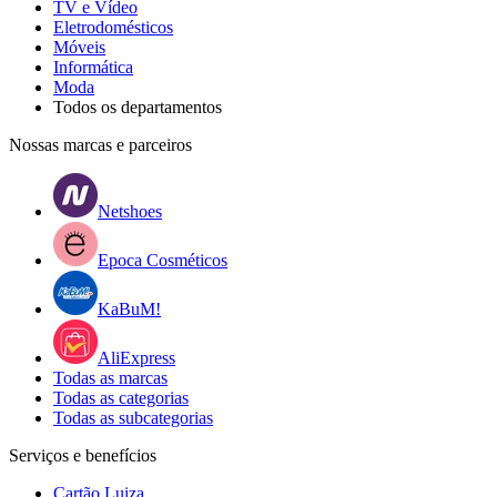
TV e Vídeo
Eletrodomésticos
Móveis
Informática
Moda
Todos os departamentos
Nossas marcas e parceiros
Netshoes
Epoca Cosméticos
KaBuM!
AliExpress
Todas as marcas
Todas as categorias
Todas as subcategorias
Serviços e benefícios
Cartão Luiza