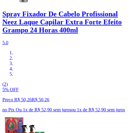
Spray Fixador De Cabelo Profissional
Neez Laque Capilar Extra Forte Efeito
Grampo 24 Horas 400ml
5.0
(2)
5% OFF
Preço R$ 50,26
R$
50
,
26
no Pix
Ou 1x de R$ 52,90 sem juros
ou
1
x de
R$ 52,90
sem juros