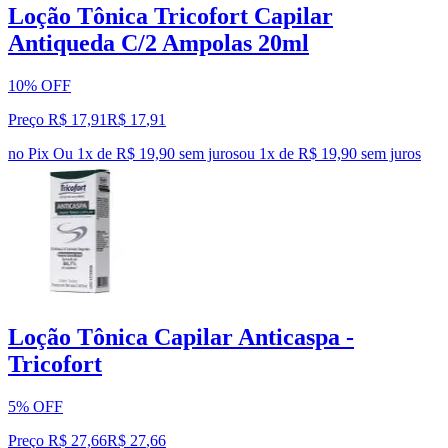
Loção Tônica Tricofort Capilar
Antiqueda C/2 Ampolas 20ml
10% OFF
Preço R$ 17,91
R$
17
,
91
no Pix
Ou 1x de R$ 19,90 sem juros
ou
1
x de
R$ 19,90
sem juros
Loção Tônica Capilar Anticaspa -
Tricofort
5% OFF
Preço R$ 27,66
R$
27
,
66