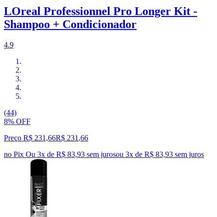
LOreal Professionnel Pro Longer Kit -
Shampoo + Condicionador
4.9
(44)
8% OFF
Preço R$ 231,66
R$
231
,
66
no Pix
Ou 3x de R$ 83,93 sem juros
ou
3
x de
R$ 83,93
sem juros