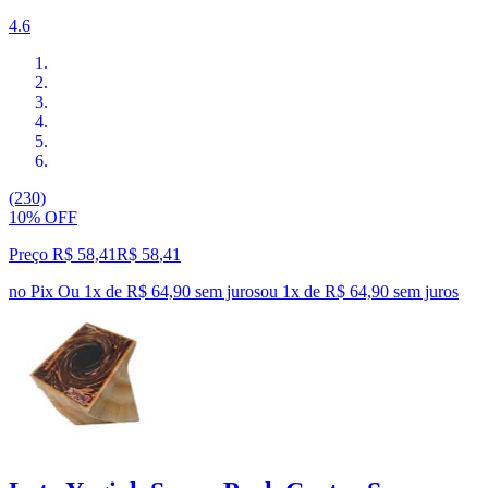
4.6
(230)
10% OFF
Preço R$ 58,41
R$
58
,
41
no Pix
Ou 1x de R$ 64,90 sem juros
ou
1
x de
R$ 64,90
sem juros