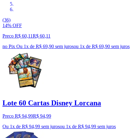
(36)
14% OFF
Preço R$ 60,11
R$
60
,
11
no Pix
Ou 1x de R$ 69,90 sem juros
ou
1
x de
R$ 69,90
sem juros
Lote 60 Cartas Disney Lorcana
Preço R$ 94,99
R$
94
,
99
Ou 1x de R$ 94,99 sem juros
ou
1
x de
R$ 94,99
sem juros