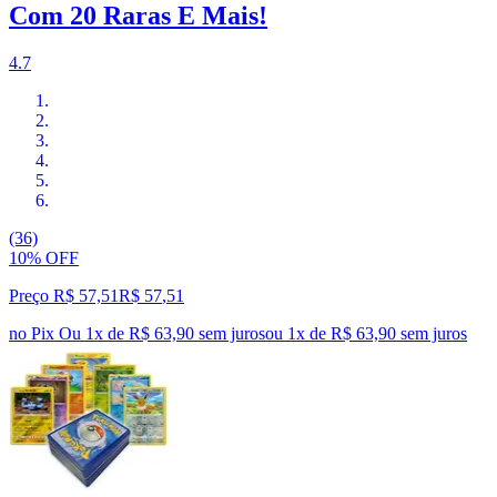
Com 20 Raras E Mais!
4.7
(36)
10% OFF
Preço R$ 57,51
R$
57
,
51
no Pix
Ou 1x de R$ 63,90 sem juros
ou
1
x de
R$ 63,90
sem juros