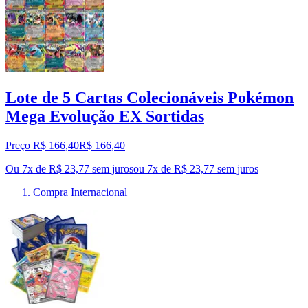
Lote de 5 Cartas Colecionáveis Pokémon
Mega Evolução EX Sortidas
Preço R$ 166,40
R$
166
,
40
Ou 7x de R$ 23,77 sem juros
ou
7
x de
R$ 23,77
sem juros
Compra Internacional