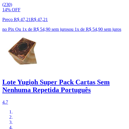
(230)
14% OFF
Preço R$ 47,21
R$
47
,
21
no Pix
Ou 1x de R$ 54,90 sem juros
ou
1
x de
R$ 54,90
sem juros
Lote Yugioh Super Pack Cartas Sem
Nenhuma Repetida Português
4.7