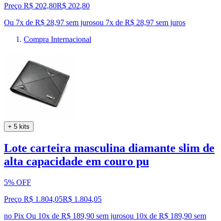
Preço R$ 202,80
R$
202
,
80
Ou 7x de R$ 28,97 sem juros
ou
7
x de
R$ 28,97
sem juros
Compra Internacional
+ 5 kits
Lote carteira masculina diamante slim de
alta capacidade em couro pu
5% OFF
Preço R$ 1.804,05
R$
1.804
,
05
no Pix
Ou 10x de R$ 189,90 sem juros
ou
10
x de
R$ 189,90
sem