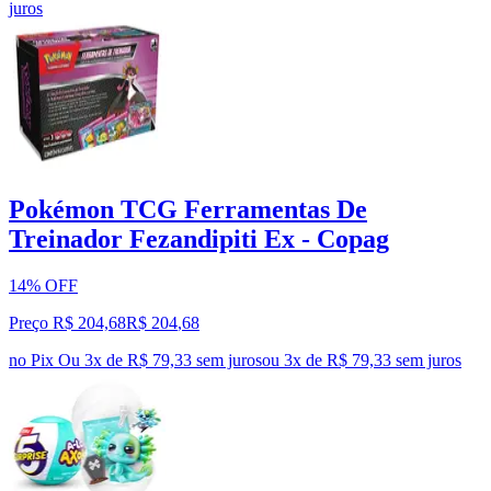
juros
Pokémon TCG Ferramentas De
Treinador Fezandipiti Ex - Copag
14% OFF
Preço R$ 204,68
R$
204
,
68
no Pix
Ou 3x de R$ 79,33 sem juros
ou
3
x de
R$ 79,33
sem juros