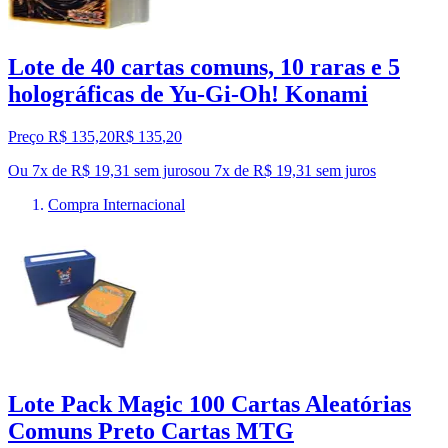
Lote de 40 cartas comuns, 10 raras e 5
holográficas de Yu-Gi-Oh! Konami
Preço R$ 135,20
R$
135
,
20
Ou 7x de R$ 19,31 sem juros
ou
7
x de
R$ 19,31
sem juros
Compra Internacional
Lote Pack Magic 100 Cartas Aleatórias
Comuns Preto Cartas MTG