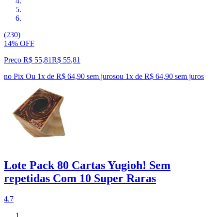
(230)
14% OFF
Preço R$ 55,81
R$
55
,
81
no Pix
Ou 1x de R$ 64,90 sem juros
ou
1
x de
R$ 64,90
sem juros
Lote Pack 80 Cartas Yugioh! Sem
repetidas Com 10 Super Raras
4.7