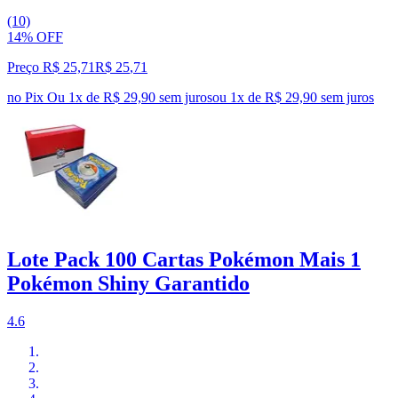
(10)
14% OFF
Preço R$ 25,71
R$
25
,
71
no Pix
Ou 1x de R$ 29,90 sem juros
ou
1
x de
R$ 29,90
sem juros
Lote Pack 100 Cartas Pokémon Mais 1
Pokémon Shiny Garantido
4.6