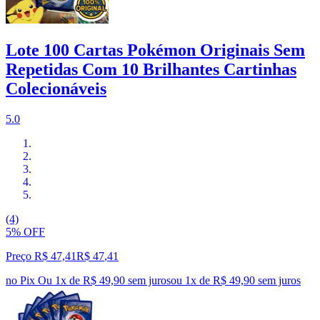
Lote 100 Cartas Pokémon Originais Sem
Repetidas Com 10 Brilhantes Cartinhas
Colecionáveis
5.0
(4)
5% OFF
Preço R$ 47,41
R$
47
,
41
no Pix
Ou 1x de R$ 49,90 sem juros
ou
1
x de
R$ 49,90
sem juros