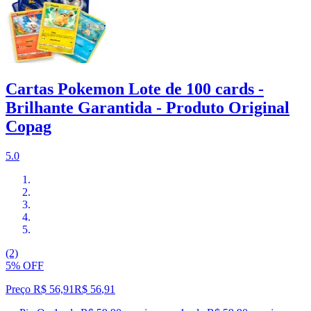
Cartas Pokemon Lote de 100 cards -
Brilhante Garantida - Produto Original
Copag
5.0
(2)
5% OFF
Preço R$ 56,91
R$
56
,
91