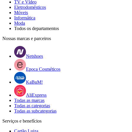
TV e Vídeo
Eletrodomésticos
Móveis
Informática
Moda
Todos os departamentos
Nossas marcas e parceiros
Netshoes
Epoca Cosméticos
KaBuM!
AliExpress
Todas as marcas
Todas as categorias
Todas as subcategorias
Serviços e benefícios
Cartão Luiza