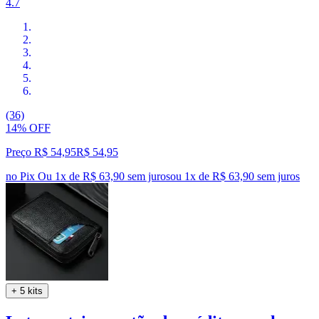
4.7
(36)
14% OFF
Preço R$ 54,95
R$
54
,
95
no Pix
Ou 1x de R$ 63,90 sem juros
ou
1
x de
R$ 63,90
sem juros
+ 5 kits