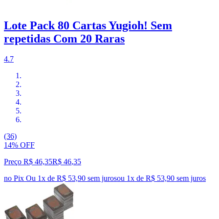
Lote Pack 80 Cartas Yugioh! Sem
repetidas Com 20 Raras
4.7
(36)
14% OFF
Preço R$ 46,35
R$
46
,
35
no Pix
Ou 1x de R$ 53,90 sem juros
ou
1
x de
R$ 53,90
sem juros