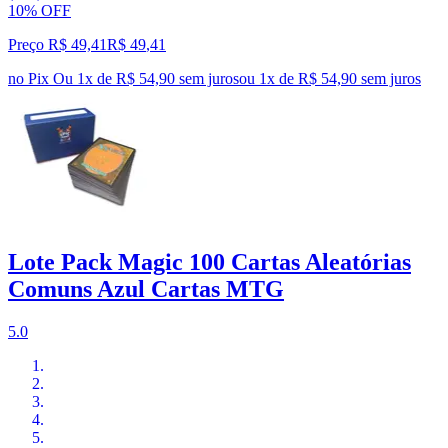
10% OFF
Preço R$ 49,41
R$
49
,
41
no Pix
Ou 1x de R$ 54,90 sem juros
ou
1
x de
R$ 54,90
sem juros
Lote Pack Magic 100 Cartas Aleatórias
Comuns Azul Cartas MTG
5.0