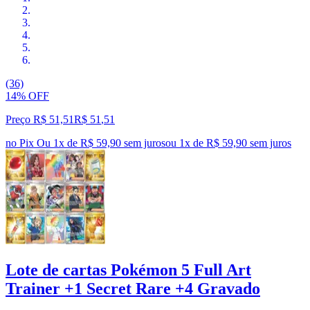
(36)
14% OFF
Preço R$ 51,51
R$
51
,
51
no Pix
Ou 1x de R$ 59,90 sem juros
ou
1
x de
R$ 59,90
sem juros
Lote de cartas Pokémon 5 Full Art
Trainer +1 Secret Rare +4 Gravado