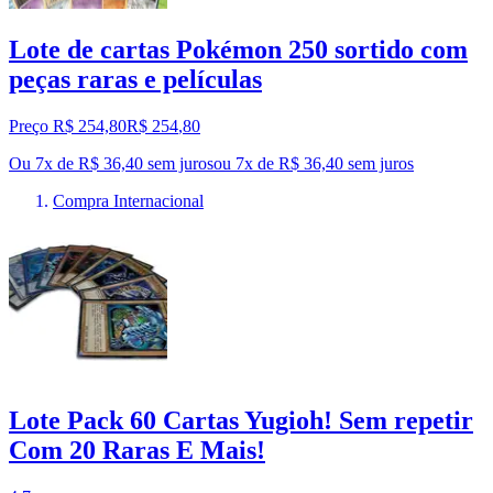
Lote de cartas Pokémon 250 sortido com
peças raras e películas
Preço R$ 254,80
R$
254
,
80
Ou 7x de R$ 36,40 sem juros
ou
7
x de
R$ 36,40
sem juros
Compra Internacional
Lote Pack 60 Cartas Yugioh! Sem repetir
Com 20 Raras E Mais!