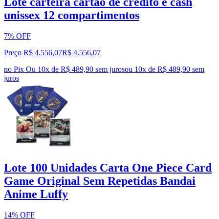
Lote carteira cartão de crédito e cash
unissex 12 compartimentos
7% OFF
Preço R$ 4.556,07
R$
4.556
,
07
no Pix
Ou 10x de R$ 489,90 sem juros
ou
10
x de
R$ 489,90
sem
juros
Lote 100 Unidades Carta One Piece Card
Game Original Sem Repetidas Bandai
Anime Luffy
14% OFF