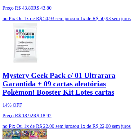
Preço R$ 43,80
R$
43
,
80
no Pix
Ou 1x de R$ 50,93 sem juros
ou
1
x de
R$ 50,93
sem juros
Mystery Geek Pack c/ 01 Ultrarara
Garantida + 09 cartas aleatórias
Pokémon! Booster Kit Lotes cartas
14% OFF
Preço R$ 18,92
R$
18
,
92
no Pix
Ou 1x de R$ 22,00 sem juros
ou
1
x de
R$ 22,00
sem juros