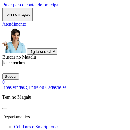
Pular para o conteudo principal
Tem no magalu
Atendimento
Digite seu CEP
Buscar no Magalu
Buscar
0
Boas vindas :)
Entre ou Cadastre-se
Tem no Magalu
Departamentos
Celulares e Smartphones