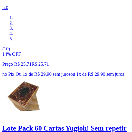
5.0
(10)
14% OFF
Preço R$ 25,71
R$
25
,
71
no Pix
Ou 1x de R$ 29,90 sem juros
ou
1
x de
R$ 29,90
sem juros
Lote Pack 60 Cartas Yugioh! Sem repetir