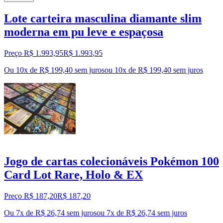
Lote carteira masculina diamante slim
moderna em pu leve e espaçosa
Preço R$ 1.993,95
R$
1.993
,
95
Ou 10x de R$ 199,40 sem juros
ou
10
x de
R$ 199,40
sem juros
Jogo de cartas colecionáveis Pokémon 100
Card Lot Rare, Holo & EX
Preço R$ 187,20
R$
187
,
20
Ou 7x de R$ 26,74 sem juros
ou
7
x de
R$ 26,74
sem juros