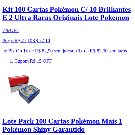
Kit 100 Cartas Pokémon C/ 10 Brilhantes
E 2 Ultra Raras Originais Lote Pokemon
7% OFF
Preço R$ 77,10
R$
77
,
10
no Pix
Ou 1x de R$ 82,90 sem juros
ou
1
x de
R$ 82,90
sem juros
Cupom R$ 15 OFF
Lote Pack 100 Cartas Pokémon Mais 1
Pokémon Shiny Garantido