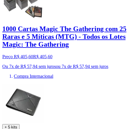
1000 Cartas Magic The Gathering com 25
Raras e 5 Míticas (MTG) - Todos os Lotes
Magic: The Gathering
Preço R$ 405,60
R$
405
,
60
Ou 7x de R$ 57,94 sem juros
ou
7
x de
R$ 57,94
sem juros
Compra Internacional
+ 5 kits