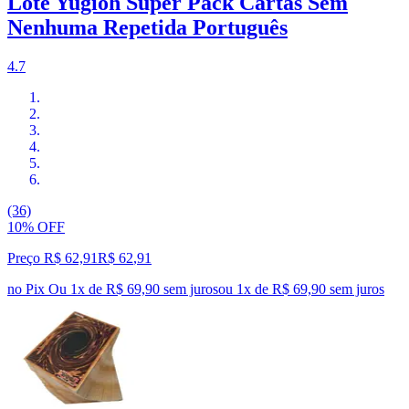
Lote Yugioh Super Pack Cartas Sem
Nenhuma Repetida Português
4.7
(36)
10% OFF
Preço R$ 62,91
R$
62
,
91
no Pix
Ou 1x de R$ 69,90 sem juros
ou
1
x de
R$ 69,90
sem juros