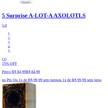
5 Surprise A-LOT-A AXOLOTLS
5.0
(3)
15% OFF
Preço R$ 84,99
R$
84
,
99
no Pix
Ou 1x de R$ 99,99 sem juros
ou
1
x de
R$ 99,99
sem juros