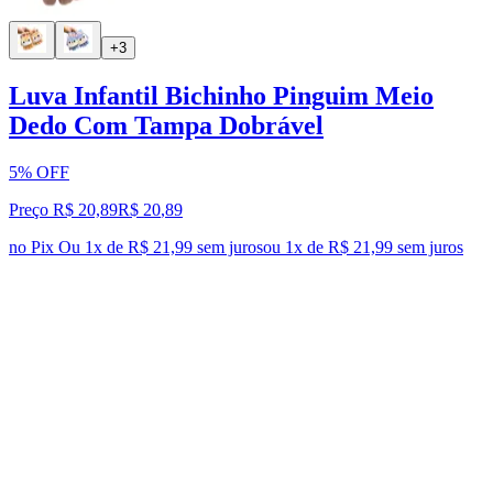
+3
Luva Infantil Bichinho Pinguim Meio
Dedo Com Tampa Dobrável
5% OFF
Preço R$ 20,89
R$
20
,
89
no Pix
Ou 1x de R$ 21,99 sem juros
ou
1
x de
R$ 21,99
sem juros