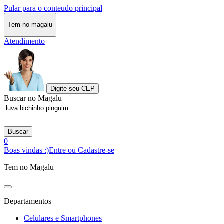
Pular para o conteudo principal
Tem no magalu
Atendimento
Digite seu CEP
Buscar no Magalu
Buscar
0
Boas vindas :)
Entre ou Cadastre-se
Tem no Magalu
Departamentos
Celulares e Smartphones