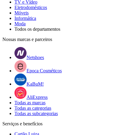
TV e Vídeo
Eletrodomésticos
Móveis
Informática
Moda
Todos os departamentos
Nossas marcas e parceiros
Netshoes
Epoca Cosméticos
KaBuM!
AliExpress
Todas as marcas
Todas as categorias
Todas as subcategorias
Serviços e benefícios
Cartão Luiza