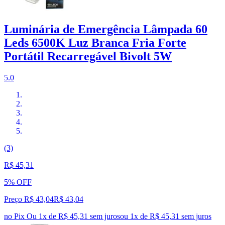
Luminária de Emergência Lâmpada 60
Leds 6500K Luz Branca Fria Forte
Portátil Recarregável Bivolt 5W
5.0
(3)
R$ 45,31
5% OFF
Preço R$ 43,04
R$
43
,
04
no Pix
Ou 1x de R$ 45,31 sem juros
ou
1
x de
R$ 45,31
sem juros