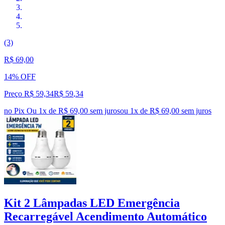
(3)
R$ 69,00
14% OFF
Preço R$ 59,34
R$
59
,
34
no Pix
Ou 1x de R$ 69,00 sem juros
ou
1
x de
R$ 69,00
sem juros
Kit 2 Lâmpadas LED Emergência
Recarregável Acendimento Automático