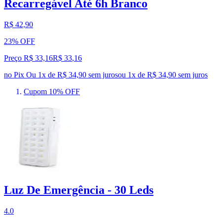
Recarregável Até 6h Branco
R$ 42,90
23% OFF
Preço R$ 33,16
R$
33
,
16
no Pix
Ou 1x de R$ 34,90 sem juros
ou
1
x de
R$ 34,90
sem juros
Cupom 10% OFF
Luz De Emergência - 30 Leds
4.0