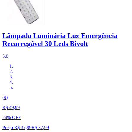
Lâmpada Luminária Luz Emergência
Recarregável 30 Leds Bivolt
5.0
(9)
R$ 49,99
24% OFF
Preço R$ 37,99
R$
37
,
99