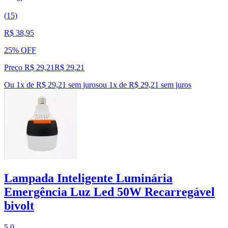
(15)
R$ 38,95
25% OFF
Preço R$ 29,21
R$
29
,
21
Ou 1x de R$ 29,21 sem juros
ou
1
x de
R$ 29,21
sem juros
Lampada Inteligente Luminária
Emergência Luz Led 50W Recarregável
bivolt
5.0