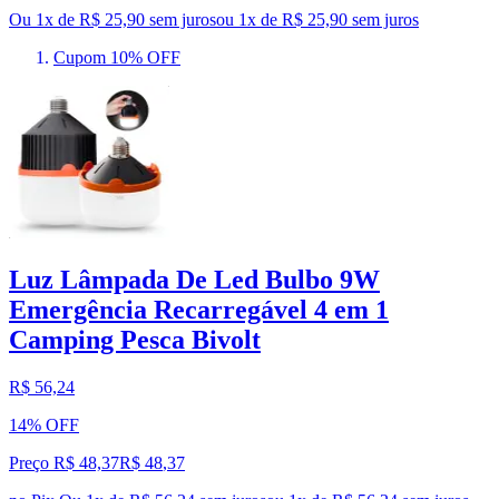
Ou 1x de R$ 25,90 sem juros
ou
1
x de
R$ 25,90
sem juros
Cupom 10% OFF
Luz Lâmpada De Led Bulbo 9W
Emergência Recarregável 4 em 1
Camping Pesca Bivolt
R$ 56,24
14% OFF
Preço R$ 48,37
R$
48
,
37