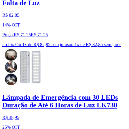
Falta de Luz
R$ 82,85
14% OFF
Preço R$ 71,25
R$
71
,
25
no Pix
Ou 1x de R$ 82,85 sem juros
ou
1
x de
R$ 82,85
sem juros
Lâmpada de Emergência com 30 LEDs
Duração de Até 6 Horas de Luz LK730
R$ 38,95
25% OFF