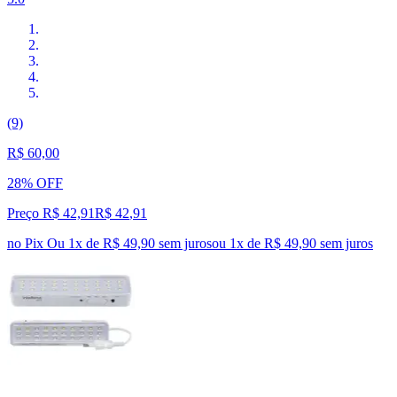
(9)
R$ 60,00
28% OFF
Preço R$ 42,91
R$
42
,
91
no Pix
Ou 1x de R$ 49,90 sem juros
ou
1
x de
R$ 49,90
sem juros