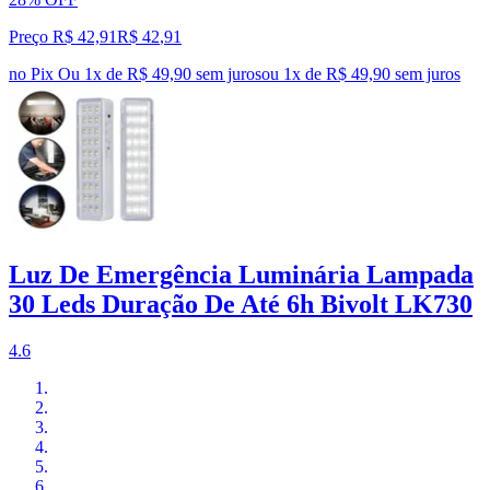
Preço R$ 42,91
R$
42
,
91
no Pix
Ou 1x de R$ 49,90 sem juros
ou
1
x de
R$ 49,90
sem juros
Luz De Emergência Luminária Lampada
30 Leds Duração De Até 6h Bivolt LK730
4.6