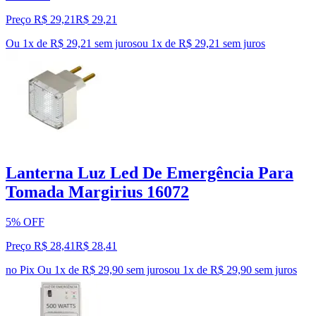
Preço R$ 29,21
R$
29
,
21
Ou 1x de R$ 29,21 sem juros
ou
1
x de
R$ 29,21
sem juros
Lanterna Luz Led De Emergência Para
Tomada Margirius 16072
5% OFF
Preço R$ 28,41
R$
28
,
41
no Pix
Ou 1x de R$ 29,90 sem juros
ou
1
x de
R$ 29,90
sem juros