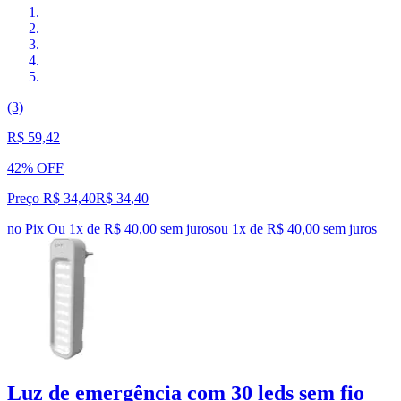
(3)
R$ 59,42
42% OFF
Preço R$ 34,40
R$
34
,
40
no Pix
Ou 1x de R$ 40,00 sem juros
ou
1
x de
R$ 40,00
sem juros
Luz de emergência com 30 leds sem fio