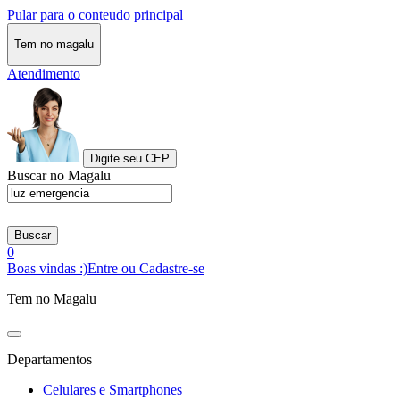
Pular para o conteudo principal
Tem no magalu
Atendimento
Digite seu CEP
Buscar no Magalu
Buscar
0
Boas vindas :)
Entre ou Cadastre-se
Tem no Magalu
Departamentos
Celulares e Smartphones