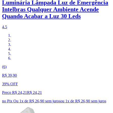
Luminária Lâmpada Luz de Emergência
Intelbras Qualquer Ambiente Acende
Quando Acabar a Luz 30 Leds
4.5
(6)
R$ 39,90
39% OFF
Preço R$ 24,21
R$
24
,
21
no Pix
Ou 1x de R$ 26,90 sem juros
ou
1
x de
R$ 26,90
sem juros