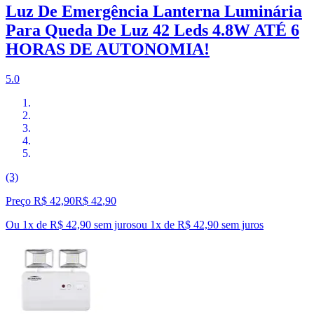
Luz De Emergência Lanterna Luminária
Para Queda De Luz 42 Leds 4.8W ATÉ 6
HORAS DE AUTONOMIA!
5.0
(3)
Preço R$ 42,90
R$
42
,
90
Ou 1x de R$ 42,90 sem juros
ou
1
x de
R$ 42,90
sem juros