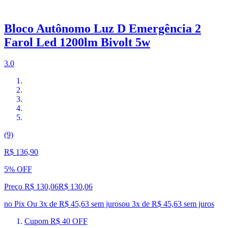
Bloco Autônomo Luz D Emergência 2
Farol Led 1200lm Bivolt 5w
3.0
(9)
R$ 136,90
5% OFF
Preço R$ 130,06
R$
130
,
06
no Pix
Ou 3x de R$ 45,63 sem juros
ou
3
x de
R$ 45,63
sem juros
Cupom R$ 40 OFF