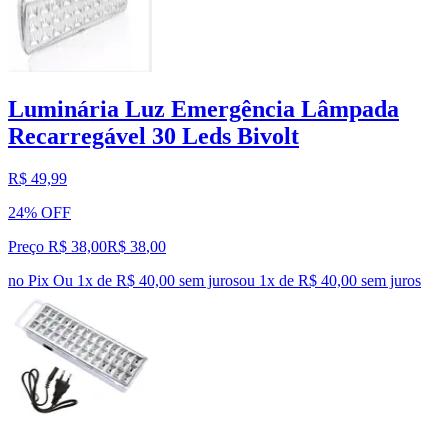
Luminária Luz Emergência Lâmpada
Recarregável 30 Leds Bivolt
R$ 49,99
24% OFF
Preço R$ 38,00
R$
38
,
00
no Pix
Ou 1x de R$ 40,00 sem juros
ou
1
x de
R$ 40,00
sem juros