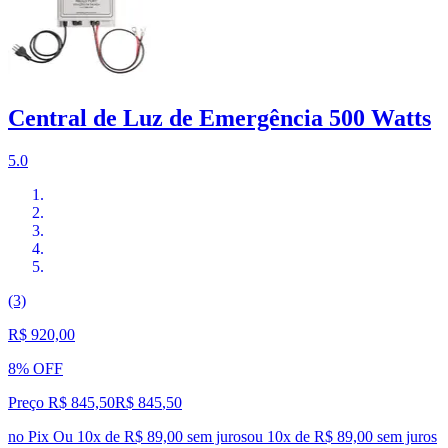
Central de Luz de Emergência 500 Watts
5.0
(3)
R$ 920,00
8% OFF
Preço R$ 845,50
R$
845
,
50
no Pix
Ou 10x de R$ 89,00 sem juros
ou
10
x de
R$ 89,00
sem juros