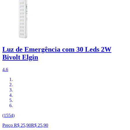
Luz de Emergência com 30 Leds 2W
Bivolt Elgin
4.6
(1554)
Preço R$ 25,90
R$
25
,
90