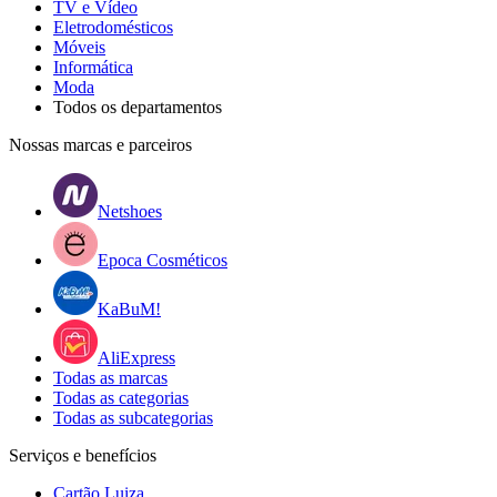
TV e Vídeo
Eletrodomésticos
Móveis
Informática
Moda
Todos os departamentos
Nossas marcas e parceiros
Netshoes
Epoca Cosméticos
KaBuM!
AliExpress
Todas as marcas
Todas as categorias
Todas as subcategorias
Serviços e benefícios
Cartão Luiza