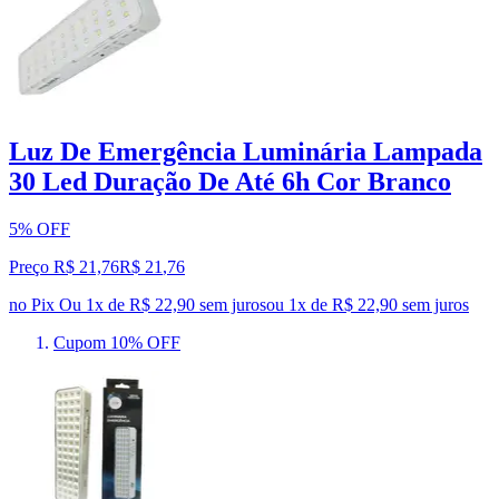
Luz De Emergência Luminária Lampada
30 Led Duração De Até 6h Cor Branco
5% OFF
Preço R$ 21,76
R$
21
,
76
no Pix
Ou 1x de R$ 22,90 sem juros
ou
1
x de
R$ 22,90
sem juros
Cupom 10% OFF