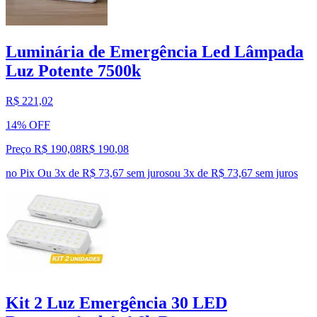
Luminária de Emergência Led Lâmpada
Luz Potente 7500k
R$ 221,02
14% OFF
Preço R$ 190,08
R$
190
,
08
no Pix
Ou 3x de R$ 73,67 sem juros
ou
3
x de
R$ 73,67
sem juros
Kit 2 Luz Emergência 30 LED