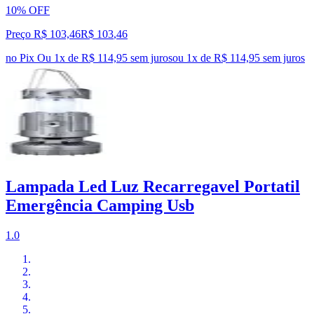
10% OFF
Preço R$ 103,46
R$
103
,
46
no Pix
Ou 1x de R$ 114,95 sem juros
ou
1
x de
R$ 114,95
sem juros
Lampada Led Luz Recarregavel Portatil
Emergência Camping Usb
1.0