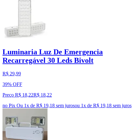
Luminaria Luz De Emergencia
Recarregável 30 Leds Bivolt
R$ 29,99
39% OFF
Preço R$ 18,22
R$
18
,
22
no Pix
Ou 1x de R$ 19,18 sem juros
ou
1
x de
R$ 19,18
sem juros