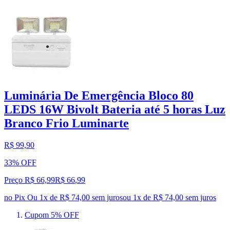
Luminária De Emergência Bloco 80
LEDS 16W Bivolt Bateria até 5 horas Luz
Branco Frio Luminarte
R$ 99,90
33% OFF
Preço R$ 66,99
R$
66
,
99
no Pix
Ou 1x de R$ 74,00 sem juros
ou
1
x de
R$ 74,00
sem juros
Cupom 5% OFF