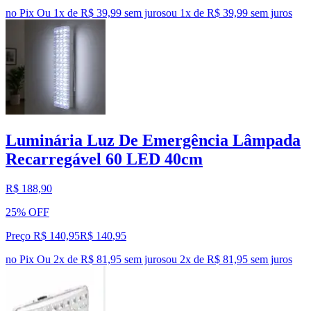
no Pix
Ou 1x de R$ 39,99 sem juros
ou
1
x de
R$ 39,99
sem juros
Luminária Luz De Emergência Lâmpada
Recarregável 60 LED 40cm
R$ 188,90
25% OFF
Preço R$ 140,95
R$
140
,
95
no Pix
Ou 2x de R$ 81,95 sem juros
ou
2
x de
R$ 81,95
sem juros