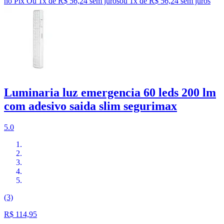
no Pix
Ou 1x de R$ 56,24 sem juros
ou
1
x de
R$ 56,24
sem juros
Luminaria luz emergencia 60 leds 200 lm
com adesivo saida slim segurimax
5.0
(3)
R$ 114,95