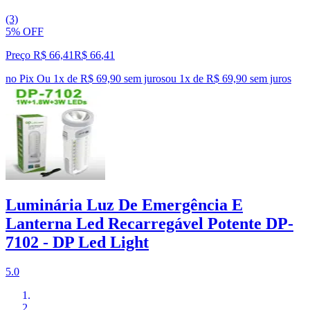
(3)
5% OFF
Preço R$ 66,41
R$
66
,
41
no Pix
Ou 1x de R$ 69,90 sem juros
ou
1
x de
R$ 69,90
sem juros
Luminária Luz De Emergência E
Lanterna Led Recarregável Potente DP-
7102 - DP Led Light
5.0