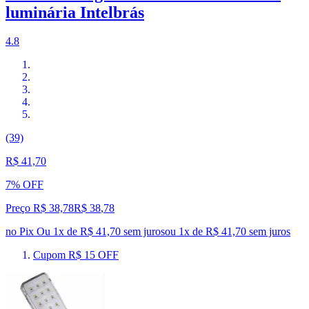
luminária Intelbrás
4.8
(39)
R$ 41,70
7% OFF
Preço R$ 38,78
R$
38
,
78
no Pix
Ou 1x de R$ 41,70 sem juros
ou
1
x de
R$ 41,70
sem juros
Cupom R$ 15 OFF