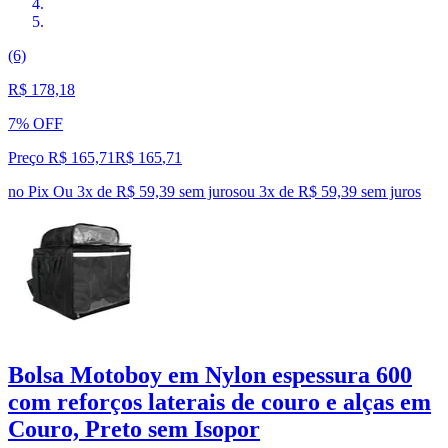
(6)
R$ 178,18
7% OFF
Preço R$ 165,71
R$
165
,
71
no Pix
Ou 3x de R$ 59,39 sem juros
ou
3
x de
R$ 59,39
sem juros
Bolsa Motoboy em Nylon espessura 600
com reforços laterais de couro e alças em
Couro, Preto sem Isopor