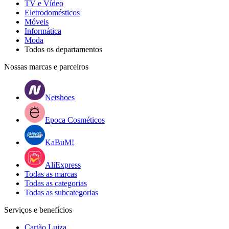
TV e Vídeo
Eletrodomésticos
Móveis
Informática
Moda
Todos os departamentos
Nossas marcas e parceiros
Netshoes
Epoca Cosméticos
KaBuM!
AliExpress
Todas as marcas
Todas as categorias
Todas as subcategorias
Serviços e benefícios
Cartão Luiza