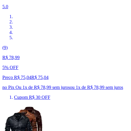
5.0
(9)
R$ 78,99
5% OFF
Preço R$ 75,04
R$
75
,
04
no Pix
Ou 1x de R$ 78,99 sem juros
ou
1
x de
R$ 78,99
sem juros
Cupom R$ 30 OFF