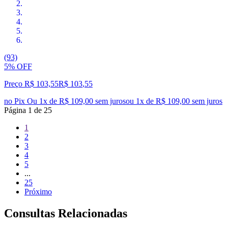
(93)
5% OFF
Preço R$ 103,55
R$
103
,
55
no Pix
Ou 1x de R$ 109,00 sem juros
ou
1
x de
R$ 109,00
sem juros
Página
1
de
25
1
2
3
4
5
...
25
Próximo
Consultas Relacionadas