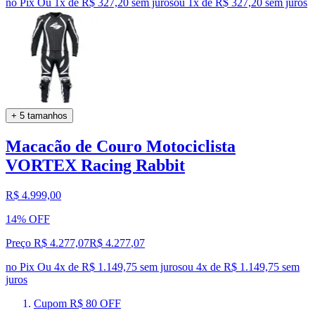
no Pix
Ou 1x de R$ 327,20 sem juros
ou
1
x de
R$ 327,20
sem juros
+ 5 tamanhos
Macacão de Couro Motociclista
VORTEX Racing Rabbit
R$ 4.999,00
14% OFF
Preço R$ 4.277,07
R$
4.277
,
07
no Pix
Ou 4x de R$ 1.149,75 sem juros
ou
4
x de
R$ 1.149,75
sem
juros
Cupom R$ 80 OFF