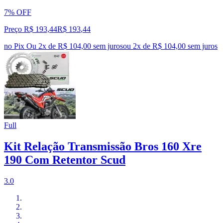
7% OFF
Preço R$ 193,44
R$
193
,
44
no Pix
Ou 2x de R$ 104,00 sem juros
ou
2
x de
R$ 104,00
sem juros
Full
Kit Relação Transmissão Bros 160 Xre
190 Com Retentor Scud
3.0