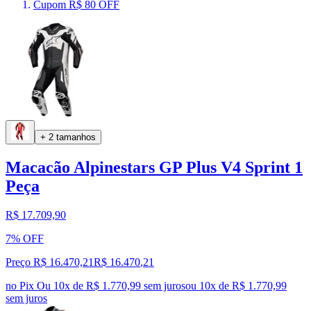
Cupom R$ 80 OFF
+ 2 tamanhos
Macacão Alpinestars GP Plus V4 Sprint 1
Peça
R$ 17.709,90
7% OFF
Preço R$ 16.470,21
R$
16.470
,
21
no Pix
Ou 10x de R$ 1.770,99 sem juros
ou
10
x de
R$ 1.770,99
sem juros