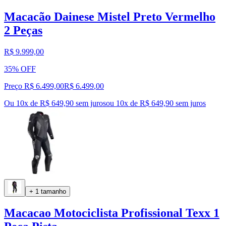
Macacão Dainese Mistel Preto Vermelho
2 Peças
R$ 9.999,00
35% OFF
Preço R$ 6.499,00
R$
6.499
,
00
Ou 10x de R$ 649,90 sem juros
ou
10
x de
R$ 649,90
sem juros
+ 1 tamanho
Macacao Motociclista Profissional Texx 1