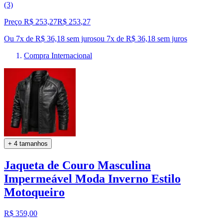
(3)
Preço R$ 253,27
R$
253
,
27
Ou 7x de R$ 36,18 sem juros
ou
7
x de
R$ 36,18
sem juros
Compra Internacional
+ 4 tamanhos
Jaqueta de Couro Masculina
Impermeável Moda Inverno Estilo
Motoqueiro
R$ 359,00