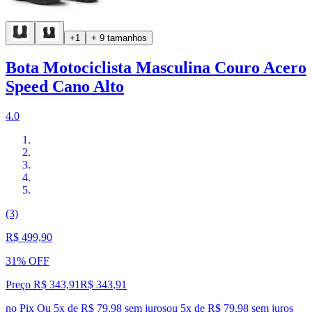
+1
+ 9 tamanhos
Bota Motociclista Masculina Couro Acero
Speed Cano Alto
4.0
(3)
R$ 499,90
31% OFF
Preço R$ 343,91
R$
343
,
91
no Pix
Ou 5x de R$ 79,98 sem juros
ou
5
x de
R$ 79,98
sem juros