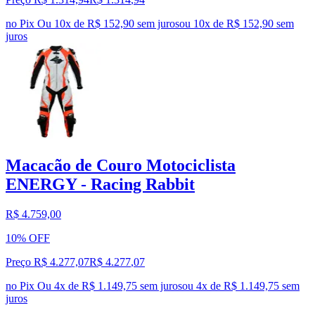
no Pix
Ou 10x de R$ 152,90 sem juros
ou
10
x de
R$ 152,90
sem
juros
Macacão de Couro Motociclista
ENERGY - Racing Rabbit
R$ 4.759,00
10% OFF
Preço R$ 4.277,07
R$
4.277
,
07
no Pix
Ou 4x de R$ 1.149,75 sem juros
ou
4
x de
R$ 1.149,75
sem
juros