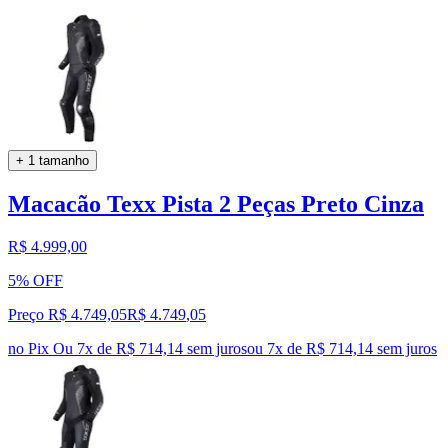
+ 1 tamanho
Macacão Texx Pista 2 Peças Preto Cinza
R$ 4.999,00
5% OFF
Preço R$ 4.749,05
R$
4.749
,
05
no Pix
Ou 7x de R$ 714,14 sem juros
ou
7
x de
R$ 714,14
sem juros