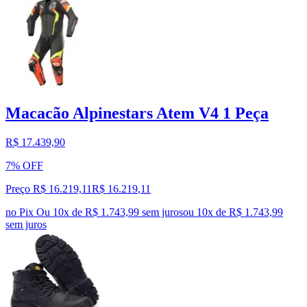
Macacão Alpinestars Atem V4 1 Peça
R$ 17.439,90
7% OFF
Preço R$ 16.219,11
R$
16.219
,
11
no Pix
Ou 10x de R$ 1.743,99 sem juros
ou
10
x de
R$ 1.743,99
sem juros