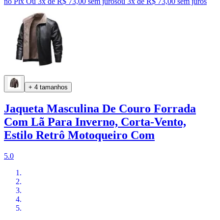
no Pix
Ou 3x de R$ 73,00 sem juros
ou
3
x de
R$ 73,00
sem juros
+ 4 tamanhos
Jaqueta Masculina De Couro Forrada
Com Lã Para Inverno, Corta-Vento,
Estilo Retrô Motoqueiro Com
5.0