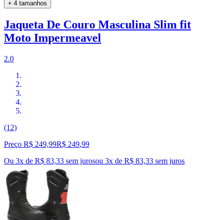
+ 4 tamanhos
Jaqueta De Couro Masculina Slim fit
Moto Impermeavel
2.0
(12)
Preço R$ 249,99
R$
249
,
99
Ou 3x de R$ 83,33 sem juros
ou
3
x de
R$ 83,33
sem juros