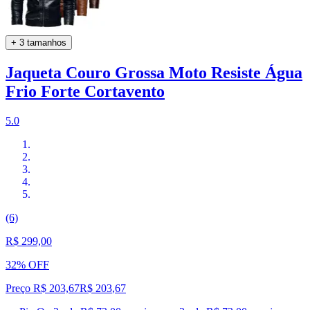
+ 3 tamanhos
Jaqueta Couro Grossa Moto Resiste Água
Frio Forte Cortavento
5.0
(6)
R$ 299,00
32% OFF
Preço R$ 203,67
R$
203
,
67