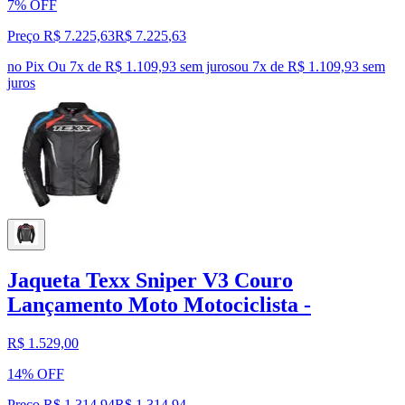
7% OFF
Preço R$ 7.225,63
R$
7.225
,
63
no Pix
Ou 7x de R$ 1.109,93 sem juros
ou
7
x de
R$ 1.109,93
sem
juros
Jaqueta Texx Sniper V3 Couro
Lançamento Moto Motociclista -
R$ 1.529,00
14% OFF
Preço R$ 1.314,94
R$
1.314
,
94