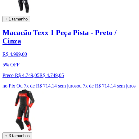
+ 1 tamanho
Macacão Texx 1 Peça Pista - Preto /
Cinza
R$ 4.999,00
5% OFF
Preço R$ 4.749,05
R$
4.749
,
05
no Pix
Ou 7x de R$ 714,14 sem juros
ou
7
x de
R$ 714,14
sem juros
+ 3 tamanhos