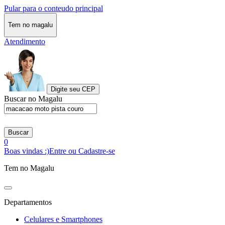
Pular para o conteudo principal
Tem no magalu
Atendimento
Digite seu CEP
Buscar no Magalu
Buscar
0
Boas vindas :)
Entre ou Cadastre-se
Tem no Magalu
Departamentos
Celulares e Smartphones