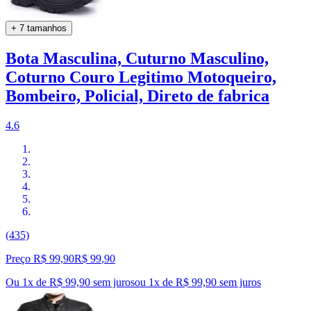
+ 7 tamanhos
Bota Masculina, Cuturno Masculino,
Coturno Couro Legitimo Motoqueiro,
Bombeiro, Policial, Direto de fabrica
4.6
(435)
Preço R$ 99,90
R$
99
,
90
Ou 1x de R$ 99,90 sem juros
ou
1
x de
R$ 99,90
sem juros