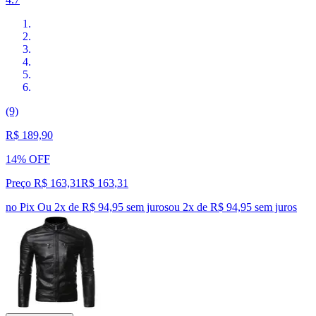
(9)
R$ 189,90
14% OFF
Preço R$ 163,31
R$
163
,
31
no Pix
Ou 2x de R$ 94,95 sem juros
ou
2
x de
R$ 94,95
sem juros