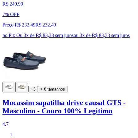
R$ 249,99
7% OFF
Preço R$ 232,49
R$
232
,
49
no Pix
Ou 3x de R$ 83,33 sem juros
ou
3
x de
R$ 83,33
sem juros
+3
+ 8 tamanhos
Mocassim sapatilha drive causal GTS -
Masculino - Couro 100% Legitimo
4.7