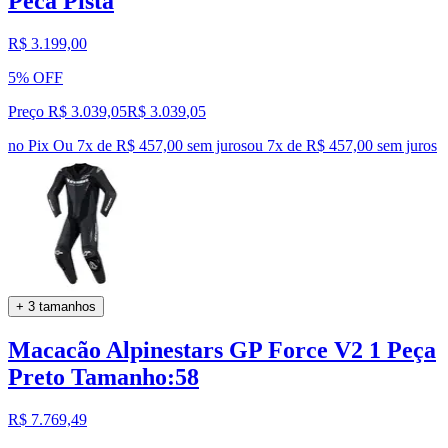
Peca Pista
R$ 3.199,00
5% OFF
Preço R$ 3.039,05
R$
3.039
,
05
no Pix
Ou 7x de R$ 457,00 sem juros
ou
7
x de
R$ 457,00
sem juros
+ 3 tamanhos
Macacão Alpinestars GP Force V2 1 Peça
Preto Tamanho:58
R$ 7.769,49