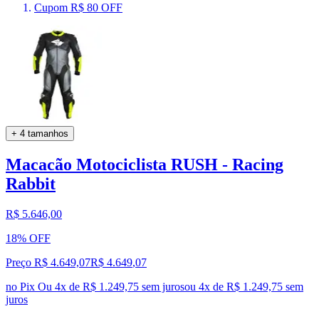
Cupom R$ 80 OFF
+ 4 tamanhos
Macacão Motociclista RUSH - Racing
Rabbit
R$ 5.646,00
18% OFF
Preço R$ 4.649,07
R$
4.649
,
07
no Pix
Ou 4x de R$ 1.249,75 sem juros
ou
4
x de
R$ 1.249,75
sem
juros