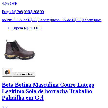
42% OFF
Preço R$ 208,99
R$
208
,
99
no Pix
Ou 3x de R$ 73,33 sem juros
ou
3
x de
R$ 73,33
sem juros
Cupom R$ 30 OFF
+ 7 tamanhos
Bota Botina Masculina Couro Latego
Legítimo Sola de borracha Trabalho
Palmilha em Gel
4.7