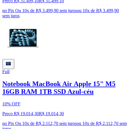
Preço R$ 31.499,10
R$
31.499
,
10
no Pix
Ou 10x de R$ 3.499,90 sem juros
ou
10
x de
R$ 3.499,90
sem juros
Full
Notebook MacBook Air Apple 15" M5
16GB RAM 1TB SSD Azul-céu
10% OFF
Preço R$ 19.014,30
R$
19.014
,
30
no Pix
Ou 10x de R$ 2.112,70 sem juros
ou
10
x de
R$ 2.112,70
sem
juros