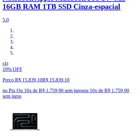
16GB RAM 1TB SSD Cinza-espacial
5.0
(4)
10% OFF
Preço R$ 15.839,10
R$
15.839
,
10
no Pix
Ou 10x de R$ 1.759,90 sem juros
ou
10
x de
R$ 1.759,90
sem juros