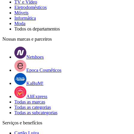
TV e Vídeo
Eletrodomésticos
Móveis
Informática
Moda
Todos os departamentos
Nossas marcas e parceiros
Netshoes
Epoca Cosméticos
KaBuM!
AliExpress
Todas as marcas
Todas as categorias
Todas as subcategorias
Serviços e benefícios
Cartão Luiza