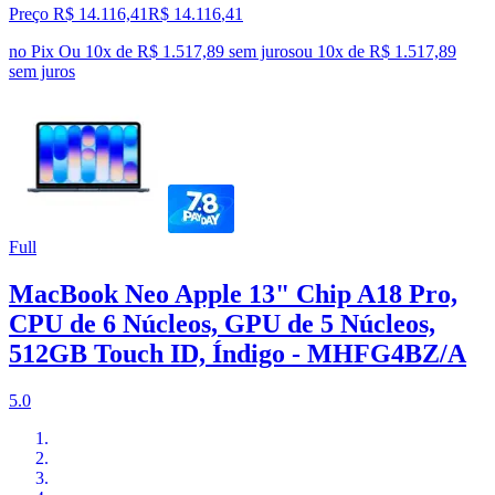
Preço R$ 14.116,41
R$
14.116
,
41
no Pix
Ou 10x de R$ 1.517,89 sem juros
ou
10
x de
R$ 1.517,89
sem juros
Full
MacBook Neo Apple 13" Chip A18 Pro,
CPU de 6 Núcleos, GPU de 5 Núcleos,
512GB Touch ID, Índigo - MHFG4BZ/A
5.0