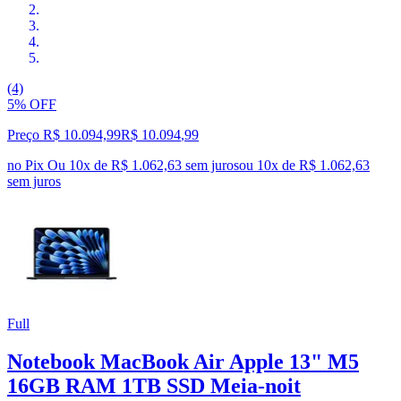
(4)
5% OFF
Preço R$ 10.094,99
R$
10.094
,
99
no Pix
Ou 10x de R$ 1.062,63 sem juros
ou
10
x de
R$ 1.062,63
sem juros
Full
Notebook MacBook Air Apple 13" M5
16GB RAM 1TB SSD Meia‑noit