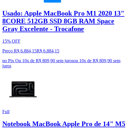
Usado: Apple MacBook Pro M1 2020 13"
8CORE 512GB SSD 8GB RAM Space
Gray Excelente - Trocafone
15% OFF
Preço R$ 6.884,15
R$
6.884
,
15
no Pix
Ou 10x de R$ 809,90 sem juros
ou
10
x de
R$ 809,90
sem
juros
Full
Notebook MacBook Apple Pro de 14" M5