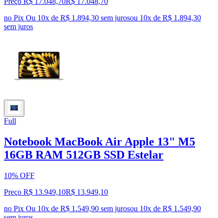
Preço R$ 17.048,70
R$
17.048
,
70
no Pix
Ou 10x de R$ 1.894,30 sem juros
ou
10
x de
R$ 1.894,30
sem juros
Full
Notebook MacBook Air Apple 13" M5
16GB RAM 512GB SSD Estelar
10% OFF
Preço R$ 13.949,10
R$
13.949
,
10
no Pix
Ou 10x de R$ 1.549,90 sem juros
ou
10
x de
R$ 1.549,90
sem juros