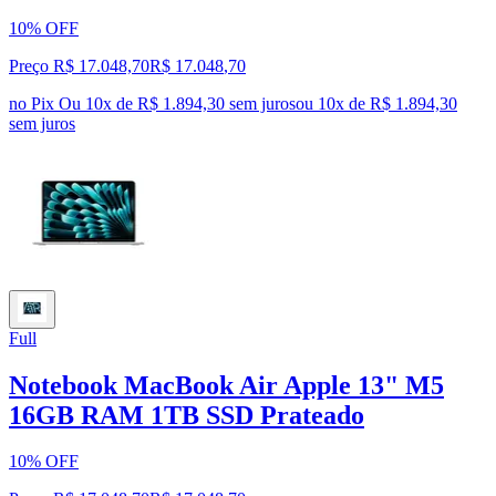
10% OFF
Preço R$ 17.048,70
R$
17.048
,
70
no Pix
Ou 10x de R$ 1.894,30 sem juros
ou
10
x de
R$ 1.894,30
sem juros
Full
Notebook MacBook Air Apple 13" M5
16GB RAM 1TB SSD Prateado
10% OFF