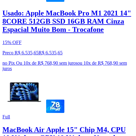
Usado: Apple MacBook Pro M1 2021 14"
8CORE 512GB SSD 16GB RAM Cinza
Espacial Muito Bom - Trocafone
15% OFF
Preço R$ 6.535,65
R$
6.535
,
65
no Pix
Ou 10x de R$ 768,90 sem juros
ou
10
x de
R$ 768,90
sem
juros
Full
MacBook Air Apple 15" Chip M4, CPU