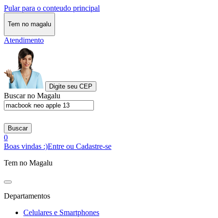
Pular para o conteudo principal
Tem no magalu
Atendimento
Digite seu CEP
Buscar no Magalu
Buscar
0
Boas vindas :)
Entre ou Cadastre-se
Tem no Magalu
Departamentos
Celulares e Smartphones