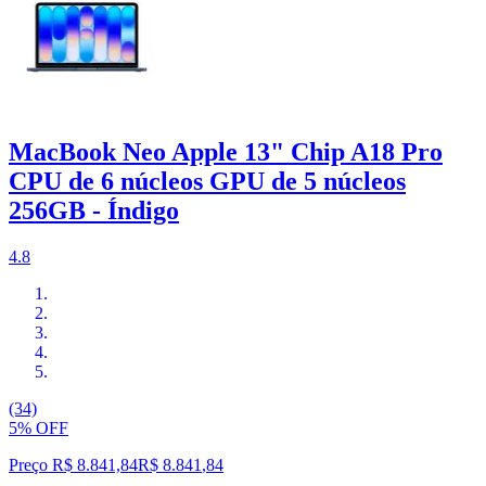
MacBook Neo Apple 13" Chip A18 Pro
CPU de 6 núcleos GPU de 5 núcleos
256GB - Índigo
4.8
(34)
5% OFF
Preço R$ 8.841,84
R$
8.841
,
84