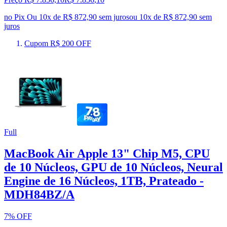
no Pix
Ou 10x de R$ 872,90 sem juros
ou
10
x de
R$ 872,90
sem
juros
Cupom R$ 200 OFF
Full
MacBook Air Apple 13" Chip M5, CPU
de 10 Núcleos, GPU de 10 Núcleos, Neural
Engine de 16 Núcleos, 1TB, Prateado -
MDH84BZ/A
7% OFF