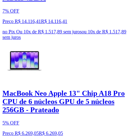
7% OFF
Preço R$ 14.116,41
R$
14.116
,
41
no Pix
Ou 10x de R$ 1.517,89 sem juros
ou
10
x de
R$ 1.517,89
sem juros
MacBook Neo Apple 13" Chip A18 Pro
CPU de 6 núcleos GPU de 5 núcleos
256GB - Prateado
5% OFF
Preço R$ 6.269,05
R$
6.269
,
05