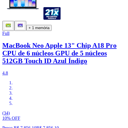
+ 1 memória
Full
MacBook Neo Apple 13" Chip A18 Pro
CPU de 6 núcleos GPU de 5 núcleos
512GB Touch ID Azul Índigo
4.8
(34)
10% OFF
Preço R$ 7.856,10
R$
7.856
,
10