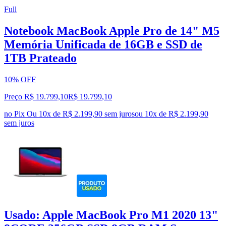
Full
Notebook MacBook Apple Pro de 14" M5
Memória Unificada de 16GB e SSD de
1TB Prateado
10% OFF
Preço R$ 19.799,10
R$
19.799
,
10
no Pix
Ou 10x de R$ 2.199,90 sem juros
ou
10
x de
R$ 2.199,90
sem juros
Usado: Apple MacBook Pro M1 2020 13"