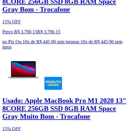
8CORE 256GB SSD 8GB RAM Space
Gray Bom - Trocafone
15% OFF
Preço R$ 3.790,15
R$
3.790
,
15
no Pix
Ou 10x de R$ 445,90 sem juros
ou
10
x de
R$ 445,90
sem
juros
Usado: Apple MacBook Pro M1 2020 13"
8CORE 256GB SSD 8GB RAM Space
Gray Muito Bom - Trocafone
15% OFF