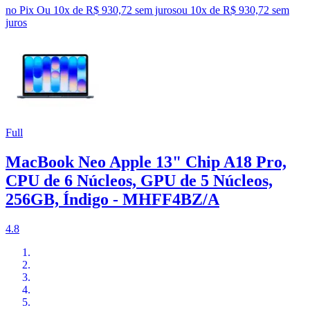
no Pix
Ou 10x de R$ 930,72 sem juros
ou
10
x de
R$ 930,72
sem
juros
Full
MacBook Neo Apple 13" Chip A18 Pro,
CPU de 6 Núcleos, GPU de 5 Núcleos,
256GB, Índigo - MHFF4BZ/A
4.8