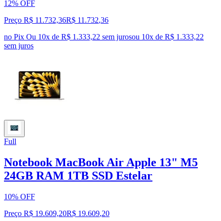
12% OFF
Preço R$ 11.732,36
R$
11.732
,
36
no Pix
Ou 10x de R$ 1.333,22 sem juros
ou
10
x de
R$ 1.333,22
sem juros
Full
Notebook MacBook Air Apple 13" M5
24GB RAM 1TB SSD Estelar
10% OFF
Preço R$ 19.609,20
R$
19.609
,
20