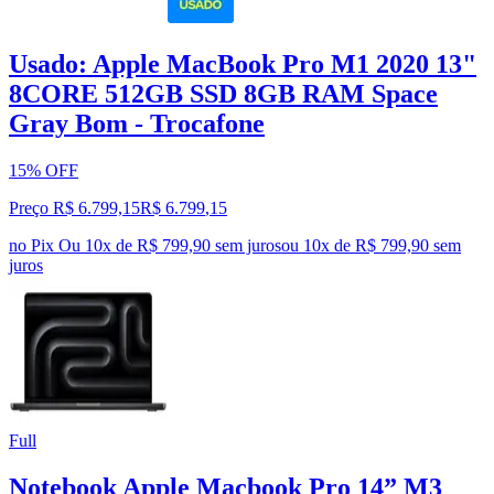
Usado: Apple MacBook Pro M1 2020 13"
8CORE 512GB SSD 8GB RAM Space
Gray Bom - Trocafone
15% OFF
Preço R$ 6.799,15
R$
6.799
,
15
no Pix
Ou 10x de R$ 799,90 sem juros
ou
10
x de
R$ 799,90
sem
juros
Full
Notebook Apple Macbook Pro 14” M3