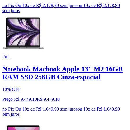
no Pix
Ou 10x de R$ 2.178,80 sem juros
ou
10
x de
R$ 2.178,80
sem juros
Full
Notebook Macbook Apple 13" M2 16GB
RAM SSD 256GB Cinza-espacial
10% OFF
Preço R$ 9.449,10
R$
9.449
,
10
no Pix
Ou 10x de R$ 1.049,90 sem juros
ou
10
x de
R$ 1.049,90
sem juros