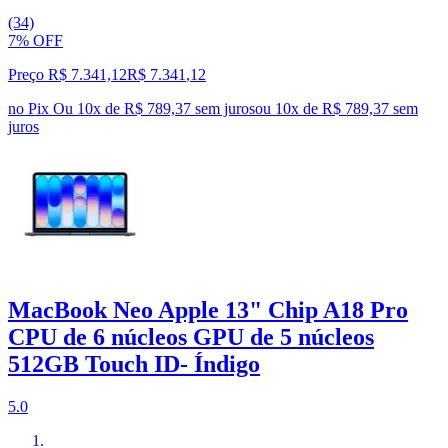
(34)
7% OFF
Preço R$ 7.341,12
R$
7.341
,
12
no Pix
Ou 10x de R$ 789,37 sem juros
ou
10
x de
R$ 789,37
sem
juros
MacBook Neo Apple 13" Chip A18 Pro
CPU de 6 núcleos GPU de 5 núcleos
512GB Touch ID- Índigo
5.0