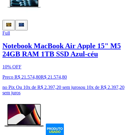
Full
Notebook MacBook Air Apple 15" M5
24GB RAM 1TB SSD Azul-céu
10% OFF
Preço R$ 21.574,80
R$
21.574
,
80
no Pix
Ou 10x de R$ 2.397,20 sem juros
ou
10
x de
R$ 2.397,20
sem juros