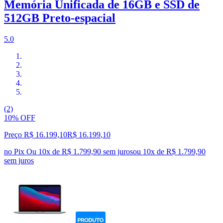
Memória Unificada de 16GB e SSD de
512GB Preto‑espacial
5.0
(2)
10% OFF
Preço R$ 16.199,10
R$
16.199
,
10
no Pix
Ou 10x de R$ 1.799,90 sem juros
ou
10
x de
R$ 1.799,90
sem juros