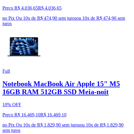
Preço R$ 4.036,65
R$
4.036
,
65
no Pix
Ou 10x de R$ 474,90 sem juros
ou
10
x de
R$ 474,90
sem
juros
Full
Notebook MacBook Air Apple 15" M5
16GB RAM 512GB SSD Meia‑noit
10% OFF
Preço R$ 16.469,10
R$
16.469
,
10
no Pix
Ou 10x de R$ 1.829,90 sem juros
ou
10
x de
R$ 1.829,90
sem juros