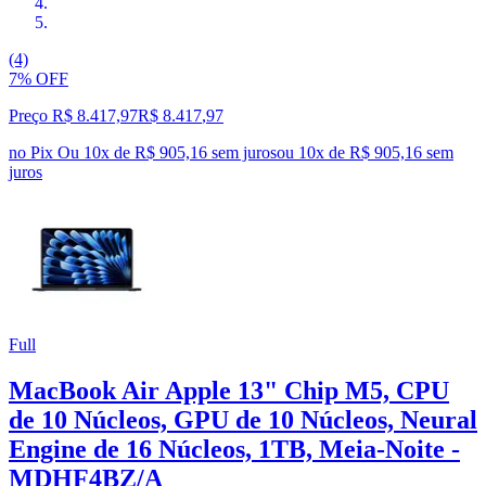
(4)
7% OFF
Preço R$ 8.417,97
R$
8.417
,
97
no Pix
Ou 10x de R$ 905,16 sem juros
ou
10
x de
R$ 905,16
sem
juros
Full
MacBook Air Apple 13" Chip M5, CPU
de 10 Núcleos, GPU de 10 Núcleos, Neural
Engine de 16 Núcleos, 1TB, Meia-Noite -
MDHF4BZ/A