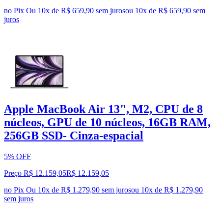
no Pix
Ou 10x de R$ 659,90 sem juros
ou
10
x de
R$ 659,90
sem
juros
Apple MacBook Air 13", M2, CPU de 8
núcleos, GPU de 10 núcleos, 16GB RAM,
256GB SSD- Cinza-espacial
5% OFF
Preço R$ 12.159,05
R$
12.159
,
05
no Pix
Ou 10x de R$ 1.279,90 sem juros
ou
10
x de
R$ 1.279,90
sem juros