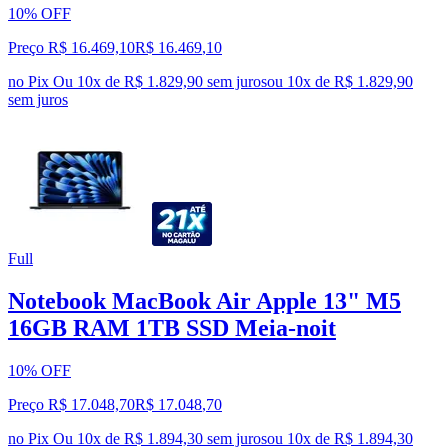
10% OFF
Preço R$ 16.469,10
R$
16.469
,
10
no Pix
Ou 10x de R$ 1.829,90 sem juros
ou
10
x de
R$ 1.829,90
sem juros
Full
Notebook MacBook Air Apple 13" M5
16GB RAM 1TB SSD Meia‑noit
10% OFF
Preço R$ 17.048,70
R$
17.048
,
70
no Pix
Ou 10x de R$ 1.894,30 sem juros
ou
10
x de
R$ 1.894,30