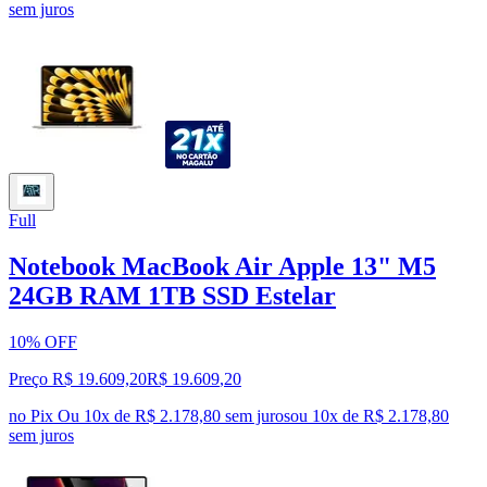
sem juros
Full
Notebook MacBook Air Apple 13" M5
24GB RAM 1TB SSD Estelar
10% OFF
Preço R$ 19.609,20
R$
19.609
,
20
no Pix
Ou 10x de R$ 2.178,80 sem juros
ou
10
x de
R$ 2.178,80
sem juros