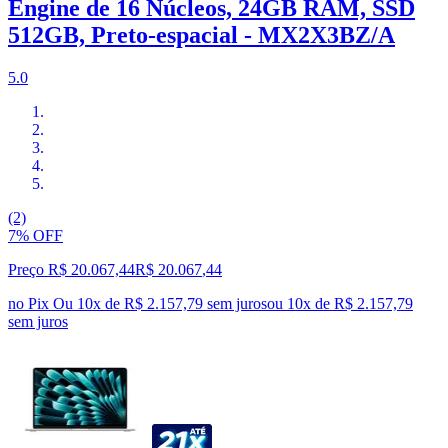
Engine de 16 Núcleos, 24GB RAM, SSD
512GB, Preto-espacial - MX2X3BZ/A
5.0
(2)
7% OFF
Preço R$ 20.067,44
R$
20.067
,
44
no Pix
Ou 10x de R$ 2.157,79 sem juros
ou
10
x de
R$ 2.157,79
sem juros