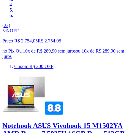
(22)
5% OFF
Preço R$ 2.754,05
R$
2.754
,
05
no Pix
Ou 10x de R$ 289,90 sem juros
ou
10
x de
R$ 289,90
sem
juros
Cupom R$ 200 OFF
Notebook ASUS Vivobook 15 M1502YA