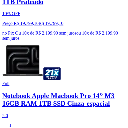
1TB Prateado
10% OFF
Preço R$ 19.799,10
R$
19.799
,
10
no Pix
Ou 10x de R$ 2.199,90 sem juros
ou
10
x de
R$ 2.199,90
sem juros
Full
Notebook Apple Macbook Pro 14” M3
16GB RAM 1TB SSD Cinza-espacial
5.0