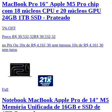
MacBook Pro 16" Apple M5 Pro chip
com 18 núcleos CPU e 20 núcleos GPU
24GB 1TB SSD - Prateado
5% OFF
Preço R$ 39.532,32
R$
39.532
,
32
no Pix
Ou 10x de R$ 4.161,30 sem juros
ou
10
x de
R$ 4.161,30
sem juros
Full
Notebook MacBook Apple Pro de 14" M5
Memória Unificada de 16GB e SSD de