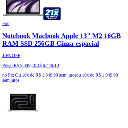
Full
Notebook Macbook Apple 13" M2 16GB
RAM SSD 256GB Cinza-espacial
10% OFF
Preço R$ 9.449,10
R$
9.449
,
10
no Pix
Ou 10x de R$ 1.049,90 sem juros
ou
10
x de
R$ 1.049,90
sem juros