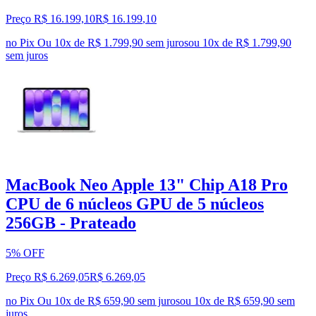
Preço R$ 16.199,10
R$
16.199
,
10
no Pix
Ou 10x de R$ 1.799,90 sem juros
ou
10
x de
R$ 1.799,90
sem juros
MacBook Neo Apple 13" Chip A18 Pro
CPU de 6 núcleos GPU de 5 núcleos
256GB - Prateado
5% OFF
Preço R$ 6.269,05
R$
6.269
,
05
no Pix
Ou 10x de R$ 659,90 sem juros
ou
10
x de
R$ 659,90
sem
juros