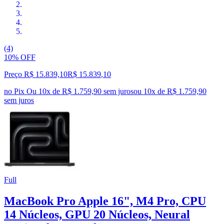
(4)
10% OFF
Preço R$ 15.839,10
R$
15.839
,
10
no Pix
Ou 10x de R$ 1.759,90 sem juros
ou
10
x de
R$ 1.759,90
sem juros
Full
MacBook Pro Apple 16", M4 Pro, CPU
14 Núcleos, GPU 20 Núcleos, Neural