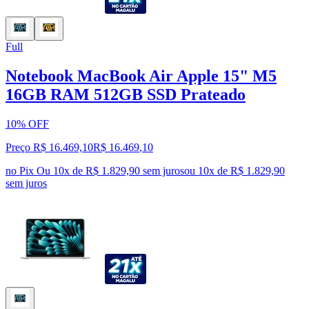
Full
Notebook MacBook Air Apple 15" M5
16GB RAM 512GB SSD Prateado
10% OFF
Preço R$ 16.469,10
R$
16.469
,
10
no Pix
Ou 10x de R$ 1.829,90 sem juros
ou
10
x de
R$ 1.829,90
sem juros