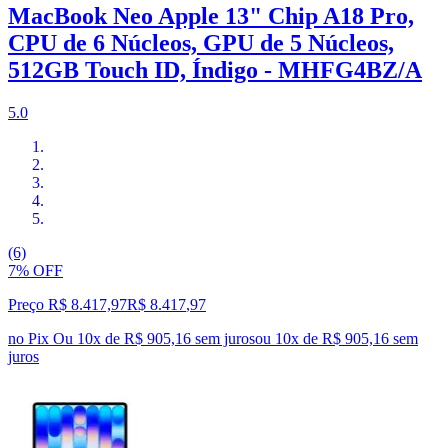
MacBook Neo Apple 13" Chip A18 Pro,
CPU de 6 Núcleos, GPU de 5 Núcleos,
512GB Touch ID, Índigo - MHFG4BZ/A
5.0
(6)
7% OFF
Preço R$ 8.417,97
R$
8.417
,
97
no Pix
Ou 10x de R$ 905,16 sem juros
ou
10
x de
R$ 905,16
sem
juros