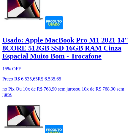
Usado: Apple MacBook Pro M1 2021 14"
8CORE 512GB SSD 16GB RAM Cinza
Espacial Muito Bom - Trocafone
15% OFF
Preço R$ 6.535,65
R$
6.535
,
65
no Pix
Ou 10x de R$ 768,90 sem juros
ou
10
x de
R$ 768,90
sem
juros