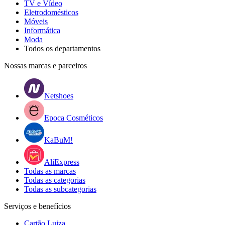
TV e Vídeo
Eletrodomésticos
Móveis
Informática
Moda
Todos os departamentos
Nossas marcas e parceiros
Netshoes
Epoca Cosméticos
KaBuM!
AliExpress
Todas as marcas
Todas as categorias
Todas as subcategorias
Serviços e benefícios
Cartão Luiza