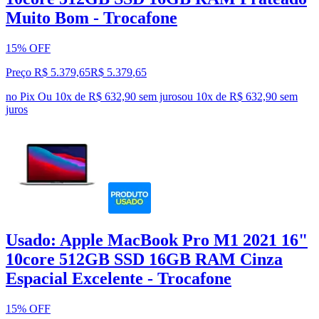
Muito Bom - Trocafone
15% OFF
Preço R$ 5.379,65
R$
5.379
,
65
no Pix
Ou 10x de R$ 632,90 sem juros
ou
10
x de
R$ 632,90
sem
juros
Usado: Apple MacBook Pro M1 2021 16"
10core 512GB SSD 16GB RAM Cinza
Espacial Excelente - Trocafone
15% OFF