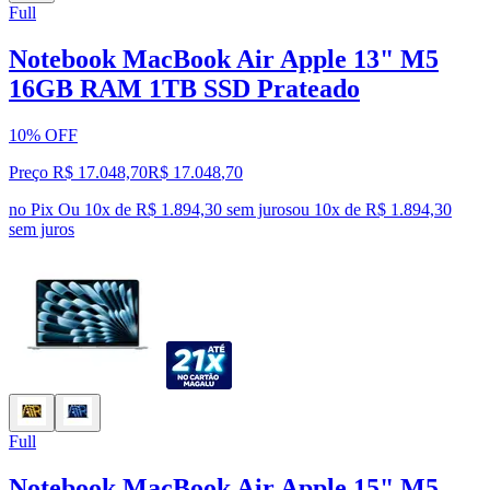
Full
Notebook MacBook Air Apple 13" M5
16GB RAM 1TB SSD Prateado
10% OFF
Preço R$ 17.048,70
R$
17.048
,
70
no Pix
Ou 10x de R$ 1.894,30 sem juros
ou
10
x de
R$ 1.894,30
sem juros
Full
Notebook MacBook Air Apple 15" M5