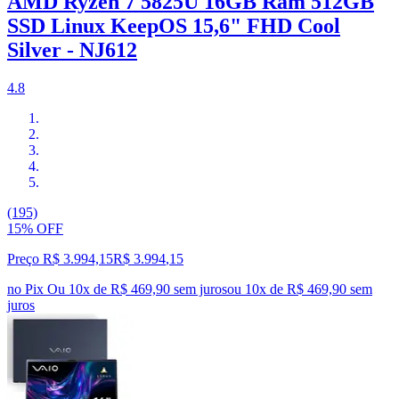
AMD Ryzen 7 5825U 16GB Ram 512GB
SSD Linux KeepOS 15,6" FHD Cool
Silver - NJ612
4.8
(195)
15% OFF
Preço R$ 3.994,15
R$
3.994
,
15
no Pix
Ou 10x de R$ 469,90 sem juros
ou
10
x de
R$ 469,90
sem
juros