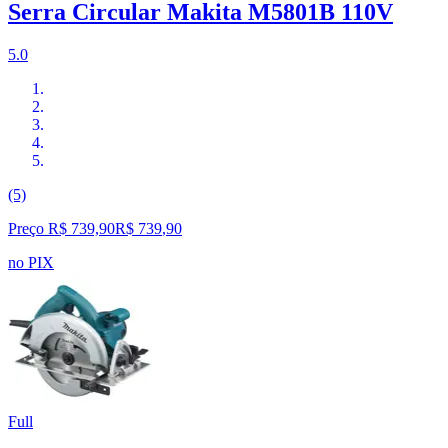
Serra Circular Makita M5801B 110V
5.0
(5)
Preço R$ 739,90
R$
739
,
90
no PIX
Full