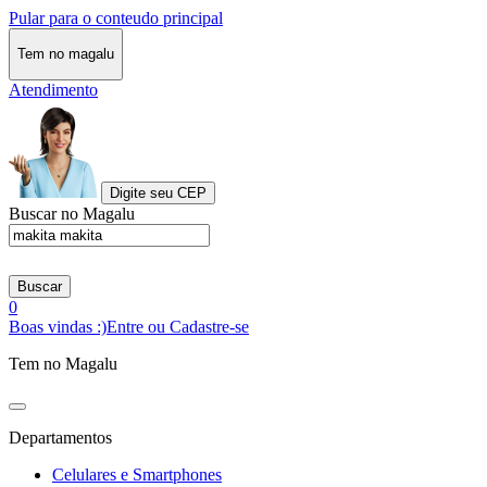
Pular para o conteudo principal
Tem no magalu
Atendimento
Digite seu CEP
Buscar no Magalu
Buscar
0
Boas vindas :)
Entre ou Cadastre-se
Tem no Magalu
Departamentos
Celulares e Smartphones