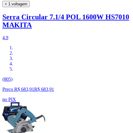
+ 1 voltagem
Serra Circular 7.1/4 POL 1600W HS7010
MAKITA
4.9
(805)
Preço R$ 683,91
R$
683
,
91
no PIX