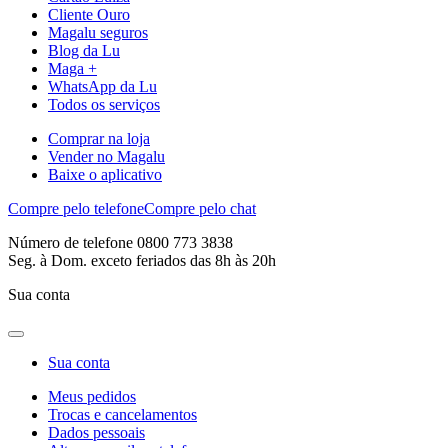
Cliente Ouro
Magalu seguros
Blog da Lu
Maga +
WhatsApp da Lu
Todos os serviços
Comprar na loja
Vender no Magalu
Baixe o aplicativo
Compre pelo telefone
Compre pelo chat
Número de telefone 0800 773 3838
Seg. à Dom. exceto feriados das 8h às 20h
Sua conta
Sua conta
Meus pedidos
Trocas e cancelamentos
Dados pessoais