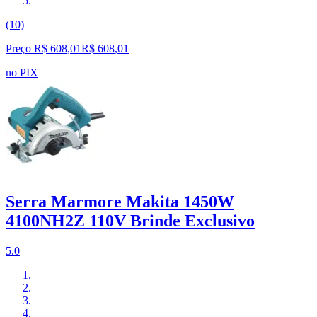
(10)
Preço R$ 608,01
R$
608
,
01
no PIX
Serra Marmore Makita 1450W
4100NH2Z 110V Brinde Exclusivo
5.0