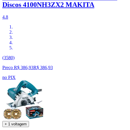
Discos 4100NH3ZX2 MAKITA
4.8
(3580)
Preço R$ 386,93
R$
386
,
93
no PIX
+ 1 voltagem