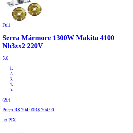
Full
Serra Mármore 1300W Makita 4100
Nh3zx2 220V
5.0
(20)
Preço R$ 704,90
R$
704
,
90
no PIX