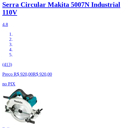
Serra Circular Makita 5007N Industrial
110V
4.8
(413)
Preço R$ 920,00
R$
920
,
00
no PIX