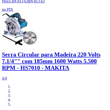
Preço R$ 813,63
R$
813
,
63
no PIX
Serra Circular para Madeira 220 Volts
7.1/4"" com 185mm 1600 Watts 5.500
RPM - HS7010 - MAKITA
4.9