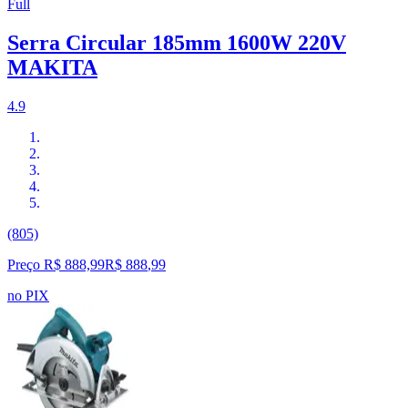
Full
Serra Circular 185mm 1600W 220V
MAKITA
4.9
(805)
Preço R$ 888,99
R$
888
,
99
no PIX