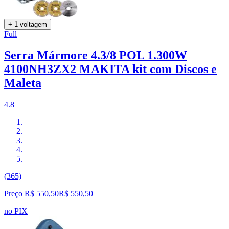
+ 1 voltagem
Full
Serra Mármore 4.3/8 POL 1.300W
4100NH3ZX2 MAKITA kit com Discos e
Maleta
4.8
(365)
Preço R$ 550,50
R$
550
,
50
no PIX