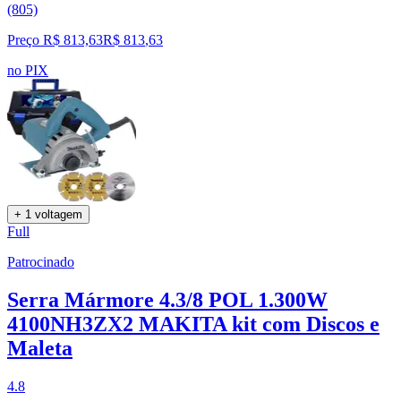
(805)
Preço R$ 813,63
R$
813
,
63
no PIX
+ 1 voltagem
Full
Patrocinado
Serra Mármore 4.3/8 POL 1.300W
4100NH3ZX2 MAKITA kit com Discos e
Maleta
4.8