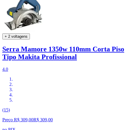
+ 2 voltagens
Serra Mamore 1350w 110mm Corta Piso
Tipo Makita Profissional
4.0
(15)
Preço R$ 309,00
R$
309
,
00
no PIX