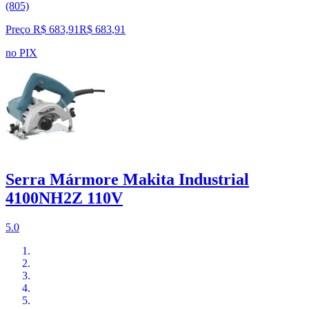
(805)
Preço R$ 683,91
R$
683
,
91
no PIX
Serra Mármore Makita Industrial
4100NH2Z 110V
5.0