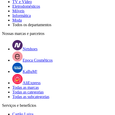
TV e Vídeo
Eletrodomésticos
Móveis
Informática
Moda
Todos os departamentos
Nossas marcas e parceiros
Netshoes
Epoca Cosméticos
KaBuM!
AliExpress
Todas as marcas
Todas as categorias
Todas as subcategorias
Serviços e benefícios
Cartão Luiza