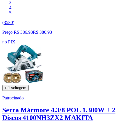
(3580)
Preço R$ 386,93
R$
386
,
93
no PIX
+ 1 voltagem
Patrocinado
Serra Mármore 4.3/8 POL 1.300W + 2
Discos 4100NH3ZX2 MAKITA