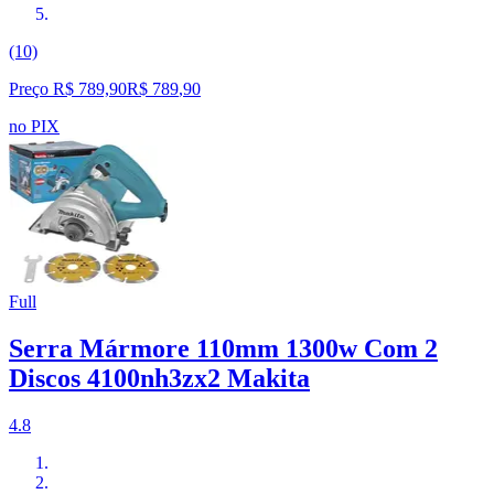
(10)
Preço R$ 789,90
R$
789
,
90
no PIX
Full
Serra Mármore 110mm 1300w Com 2
Discos 4100nh3zx2 Makita
4.8