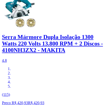
Serra Mármore Dupla Isolação 1300
Watts 220 Volts 13.800 RPM + 2 Discos -
4100NH3ZX2 - MAKITA
4.8
(115)
Preço R$ 420,93
R$
420
,
93