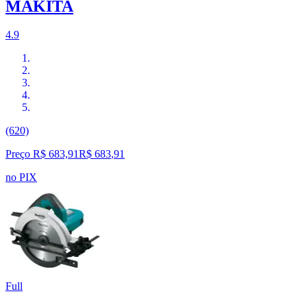
MAKITA
4.9
(620)
Preço R$ 683,91
R$
683
,
91
no PIX
Full