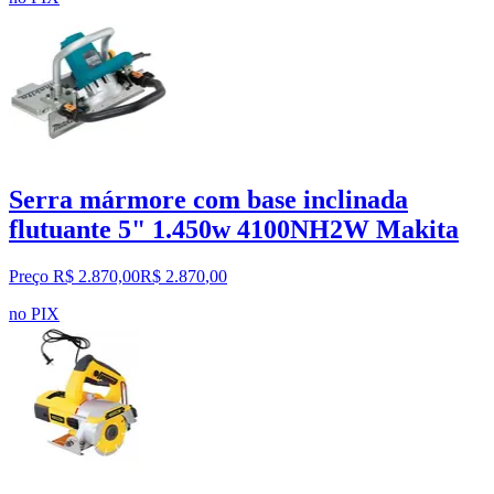
Serra mármore com base inclinada
flutuante 5" 1.450w 4100NH2W Makita
Preço R$ 2.870,00
R$
2.870
,
00
no PIX