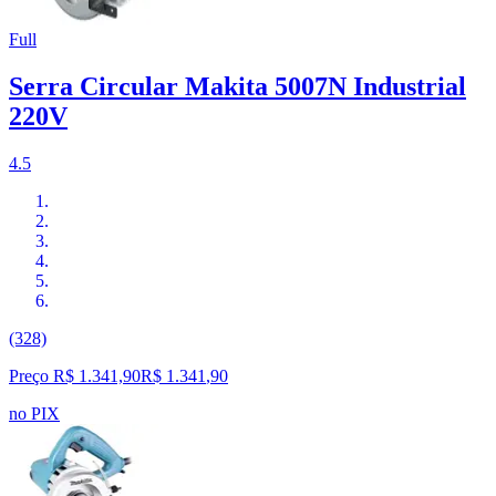
Full
Serra Circular Makita 5007N Industrial
220V
4.5
(328)
Preço R$ 1.341,90
R$
1.341
,
90
no PIX