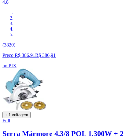
4.8
(3820)
Preço R$ 386,91
R$
386
,
91
no PIX
+ 1 voltagem
Full
Serra Mármore 4.3/8 POL 1.300W + 2