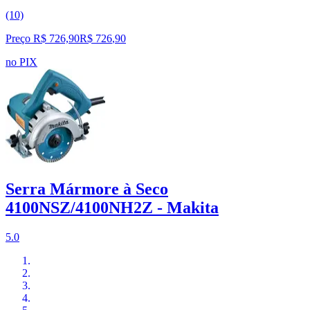
(10)
Preço R$ 726,90
R$
726
,
90
no PIX
Serra Mármore à Seco
4100NSZ/4100NH2Z - Makita
5.0