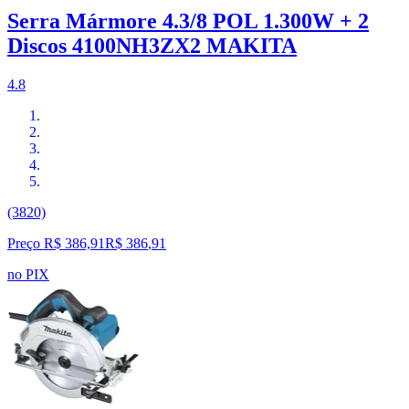
Serra Mármore 4.3/8 POL 1.300W + 2
Discos 4100NH3ZX2 MAKITA
4.8
(3820)
Preço R$ 386,91
R$
386
,
91
no PIX