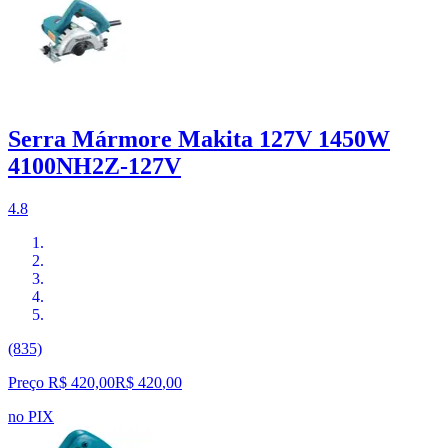
Serra Mármore Makita 127V 1450W
4100NH2Z-127V
4.8
(835)
Preço R$ 420,00
R$
420
,
00
no PIX