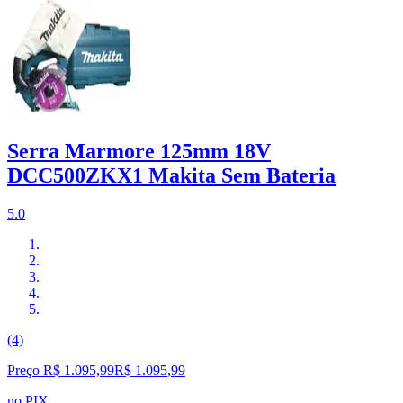
Serra Marmore 125mm 18V
DCC500ZKX1 Makita Sem Bateria
5.0
(4)
Preço R$ 1.095,99
R$
1.095
,
99
no PIX