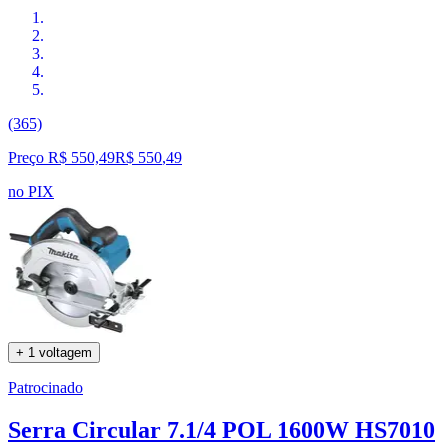
(365)
Preço R$ 550,49
R$
550
,
49
no PIX
+ 1 voltagem
Patrocinado
Serra Circular 7.1/4 POL 1600W HS7010