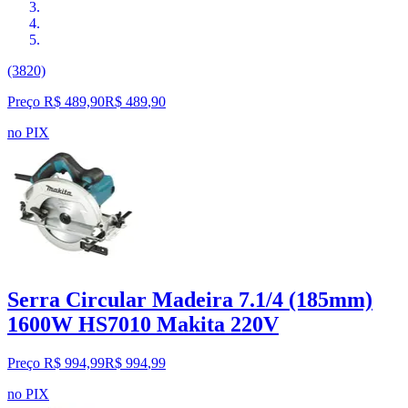
(3820)
Preço R$ 489,90
R$
489
,
90
no PIX
Serra Circular Madeira 7.1/4 (185mm)
1600W HS7010 Makita 220V
Preço R$ 994,99
R$
994
,
99
no PIX