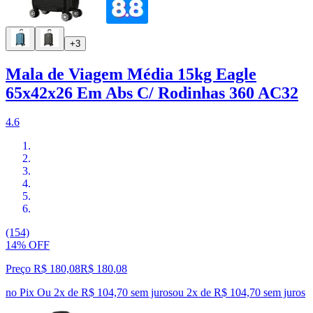
+3
Mala de Viagem Média 15kg Eagle
65x42x26 Em Abs C/ Rodinhas 360 AC32
4.6
(154)
14% OFF
Preço R$ 180,08
R$
180
,
08
no Pix
Ou 2x de R$ 104,70 sem juros
ou
2
x de
R$ 104,70
sem juros