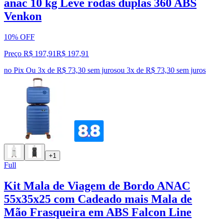
anac 10 kg Leve rodas duplas 360 ABS
Venkon
10% OFF
Preço R$ 197,91
R$
197
,
91
no Pix
Ou 3x de R$ 73,30 sem juros
ou
3
x de
R$ 73,30
sem juros
+1
Full
Kit Mala de Viagem de Bordo ANAC
55x35x25 com Cadeado mais Mala de
Mão Frasqueira em ABS Falcon Line