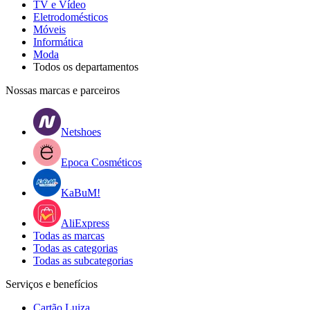
TV e Vídeo
Eletrodomésticos
Móveis
Informática
Moda
Todos os departamentos
Nossas marcas e parceiros
Netshoes
Epoca Cosméticos
KaBuM!
AliExpress
Todas as marcas
Todas as categorias
Todas as subcategorias
Serviços e benefícios
Cartão Luiza