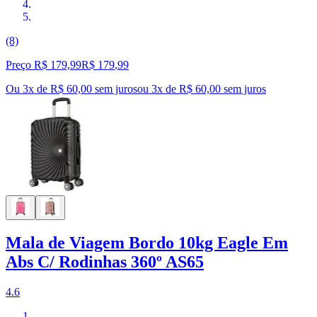
(8)
Preço R$ 179,99
R$
179
,
99
Ou 3x de R$ 60,00 sem juros
ou
3
x de
R$ 60,00
sem juros
Mala de Viagem Bordo 10kg Eagle Em
Abs C/ Rodinhas 360º AS65
4.6