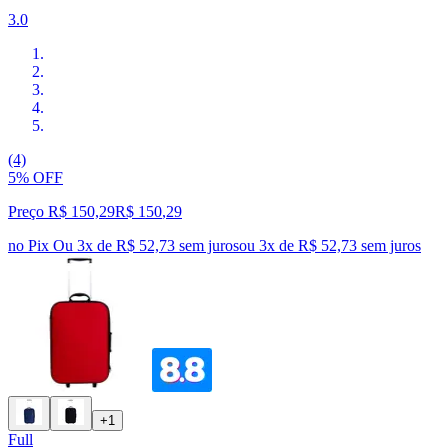
3.0
(4)
5% OFF
Preço R$ 150,29
R$
150
,
29
no Pix
Ou 3x de R$ 52,73 sem juros
ou
3
x de
R$ 52,73
sem juros
+1
Full