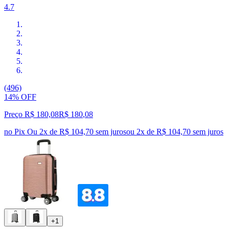
4.7
(496)
14% OFF
Preço R$ 180,08
R$
180
,
08
no Pix
Ou 2x de R$ 104,70 sem juros
ou
2
x de
R$ 104,70
sem juros
+1