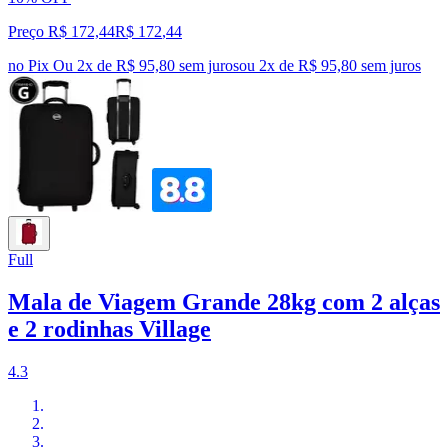
Preço R$ 172,44
R$
172
,
44
no Pix
Ou 2x de R$ 95,80 sem juros
ou
2
x de
R$ 95,80
sem juros
Full
Mala de Viagem Grande 28kg com 2 alças
e 2 rodinhas Village
4.3