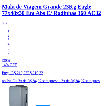
Mala de Viagem Grande 23Kg Eagle
77x48x30 Em Abs C/ Rodinhas 360 AC32
4.6
(305)
14% OFF
Preço R$ 219,22
R$
219
,
22
no Pix
Ou 3x de R$ 84,97 sem juros
ou
3
x de
R$ 84,97
sem juros