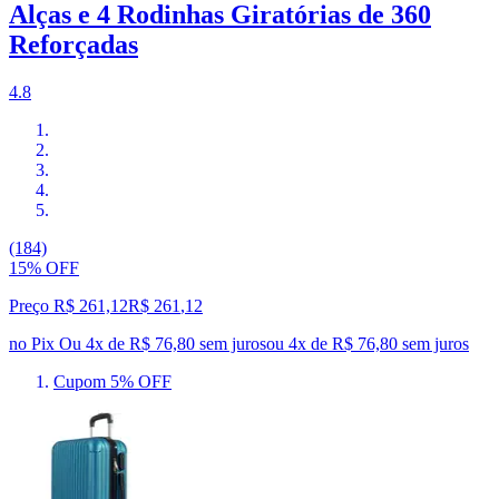
Alças e 4 Rodinhas Giratórias de 360
Reforçadas
4.8
(184)
15% OFF
Preço R$ 261,12
R$
261
,
12
no Pix
Ou 4x de R$ 76,80 sem juros
ou
4
x de
R$ 76,80
sem juros
Cupom 5% OFF