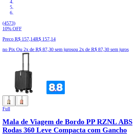
(4573)
10% OFF
Preço R$ 157,14
R$
157
,
14
no Pix
Ou 2x de R$ 87,30 sem juros
ou
2
x de
R$ 87,30
sem juros
Full
Mala de Viagem de Bordo PP RZNL ABS
Rodas 360 Leve Compacta com Gancho