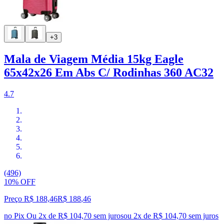
+3
Mala de Viagem Média 15kg Eagle
65x42x26 Em Abs C/ Rodinhas 360 AC32
4.7
(496)
10% OFF
Preço R$ 188,46
R$
188
,
46
no Pix
Ou 2x de R$ 104,70 sem juros
ou
2
x de
R$ 104,70
sem juros