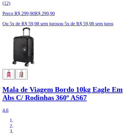
(12)
Preço R$ 299,90
R$
299
,
90
Ou 5x de R$ 59,98 sem juros
ou
5
x de
R$ 59,98
sem juros
Mala de Viagem Bordo 10kg Eagle Em
Abs C/ Rodinhas 360º AS67
4.6