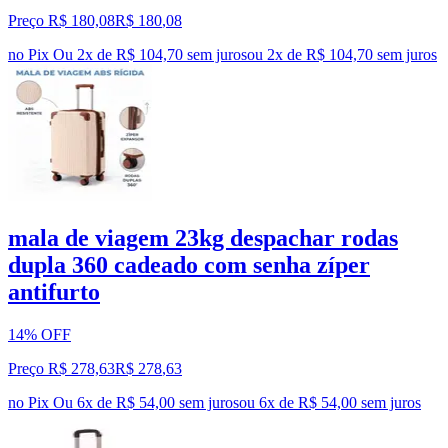
Preço R$ 180,08
R$
180
,
08
no Pix
Ou 2x de R$ 104,70 sem juros
ou
2
x de
R$ 104,70
sem juros
mala de viagem 23kg despachar rodas
dupla 360 cadeado com senha zíper
antifurto
14% OFF
Preço R$ 278,63
R$
278
,
63
no Pix
Ou 6x de R$ 54,00 sem juros
ou
6
x de
R$ 54,00
sem juros