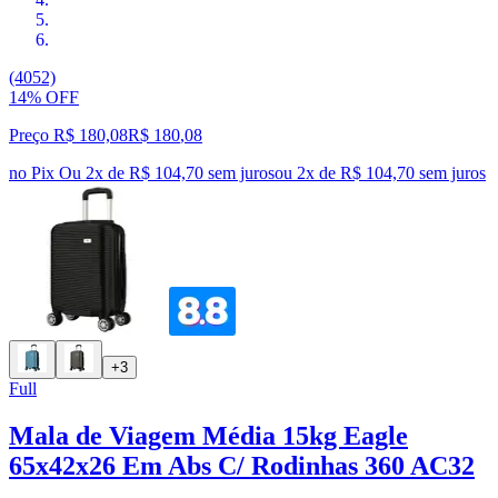
(4052)
14% OFF
Preço R$ 180,08
R$
180
,
08
no Pix
Ou 2x de R$ 104,70 sem juros
ou
2
x de
R$ 104,70
sem juros
+3
Full
Mala de Viagem Média 15kg Eagle
65x42x26 Em Abs C/ Rodinhas 360 AC32