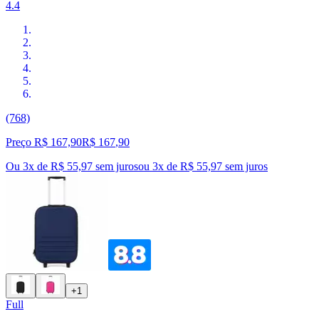
4.4
(768)
Preço R$ 167,90
R$
167
,
90
Ou 3x de R$ 55,97 sem juros
ou
3
x de
R$ 55,97
sem juros
+1
Full