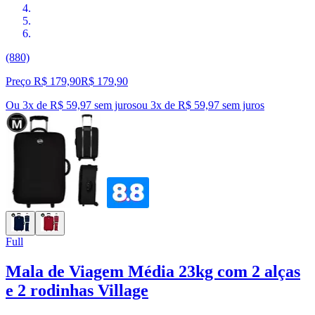
(880)
Preço R$ 179,90
R$
179
,
90
Ou 3x de R$ 59,97 sem juros
ou
3
x de
R$ 59,97
sem juros
Full
Mala de Viagem Média 23kg com 2 alças
e 2 rodinhas Village