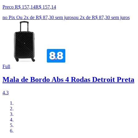
Preço R$ 157,14
R$
157
,
14
no Pix
Ou 2x de R$ 87,30 sem juros
ou
2
x de
R$ 87,30
sem juros
Full
Mala de Bordo Abs 4 Rodas Detroit Preta
4.3