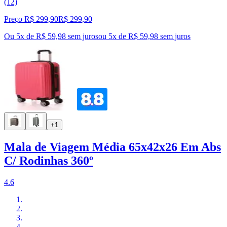
(12)
Preço R$ 299,90
R$
299
,
90
Ou 5x de R$ 59,98 sem juros
ou
5
x de
R$ 59,98
sem juros
+1
Mala de Viagem Média 65x42x26 Em Abs
C/ Rodinhas 360º
4.6