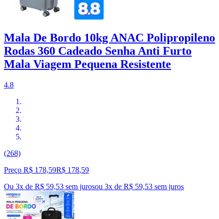
Mala De Bordo 10kg ANAC Polipropileno
Rodas 360 Cadeado Senha Anti Furto
Mala Viagem Pequena Resistente
4.8
(268)
Preço R$ 178,59
R$
178
,
59
Ou 3x de R$ 59,53 sem juros
ou
3
x de
R$ 59,53
sem juros