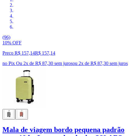
(96)
10% OFF
Preço R$ 157,14
R$
157
,
14
no Pix
Ou 2x de R$ 87,30 sem juros
ou
2
x de
R$ 87,30
sem juros
Mala de viagem bordo pequena padrão