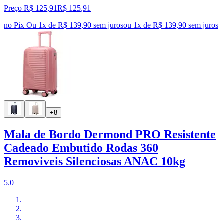
Preço R$ 125,91
R$
125
,
91
no Pix
Ou 1x de R$ 139,90 sem juros
ou
1
x de
R$ 139,90
sem juros
+8
Mala de Bordo Dermond PRO Resistente
Cadeado Embutido Rodas 360
Removiveis Silenciosas ANAC 10kg
5.0