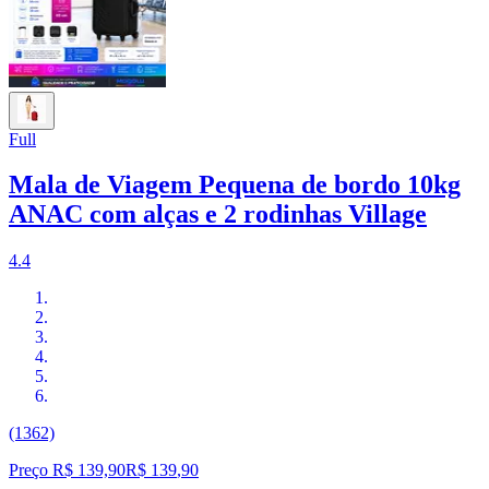
Full
Mala de Viagem Pequena de bordo 10kg
ANAC com alças e 2 rodinhas Village
4.4
(1362)
Preço R$ 139,90
R$
139
,
90