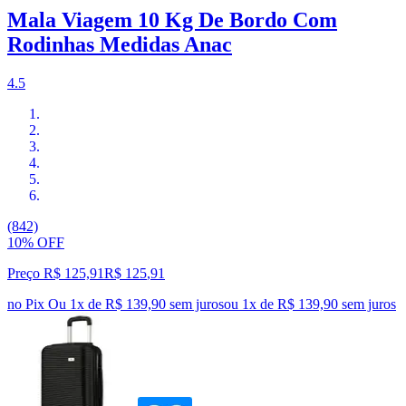
Mala Viagem 10 Kg De Bordo Com
Rodinhas Medidas Anac
4.5
(842)
10% OFF
Preço R$ 125,91
R$
125
,
91
no Pix
Ou 1x de R$ 139,90 sem juros
ou
1
x de
R$ 139,90
sem juros