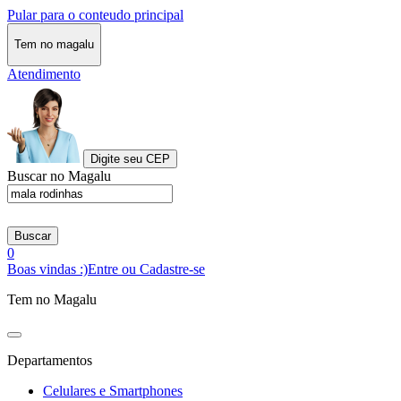
Pular para o conteudo principal
Tem no magalu
Atendimento
Digite seu CEP
Buscar no Magalu
Buscar
0
Boas vindas :)
Entre ou Cadastre-se
Tem no Magalu
Departamentos
Celulares e Smartphones