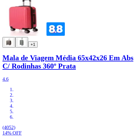
+1
Mala de Viagem Média 65x42x26 Em Abs
C/ Rodinhas 360º Prata
4.6
(4052)
14% OFF