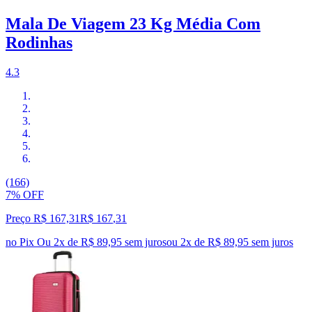
Mala De Viagem 23 Kg Média Com
Rodinhas
4.3
(166)
7% OFF
Preço R$ 167,31
R$
167
,
31
no Pix
Ou 2x de R$ 89,95 sem juros
ou
2
x de
R$ 89,95
sem juros