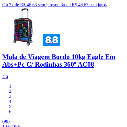
Ou 3x de R$ 46,63 sem juros
ou
3
x de
R$ 46,63
sem juros
Mala de Viagem Bordo 10kg Eagle Em
Abs+Pc C/ Rodinhas 360º AC08
4.6
(98)
10% OFF