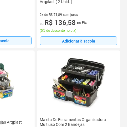
Arqplast ( 2 Unid. )
2x de R$ 71,89 sem juros
2 vez de R$ 71,89 sem juros
R$ 136,58
no Pix
ou
(
5% de desconto no pix
)
sacola
Adicionar à sacola
Maleta De Ferramentas Organizadora
jas Arqplast
Multiuso Com 2 Bandejas