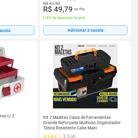
R$ 61,90
R$ 49,79
no Pix
(
14% de desconto no pix
)
Adicionar à sacola
sacola
ros c/ 2
Kit 2 Maletas Caixa de Ferramentas
Grande Reforçada Multiuso Organizador
Tática Resistente Cabe Maki
3.5 (4)