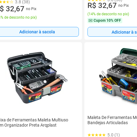
3.8 (38)
R$ 32,67
no Pix
$ 32,67
no Pix
(
14% de desconto no pix
)
% de desconto no pix
)
Cupom
10% OFF
Adicionar à sacola
Adicionar à 
Maleta De Ferramentas M
ixa de Ferramentas Maleta Multiuso
Bandejas Articuladas
m Organizador Preta Arqplast
5.0 (1)