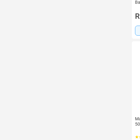
Ba
R
Ma
50