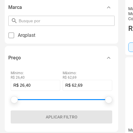
Marca
Ma
Mu
Co
pesquisar
por
R
filtro
Arqplast
Preço
Mínimo:
Máximo:
R$ 26,40
R$ 62,69
APLICAR FILTRO
Ma