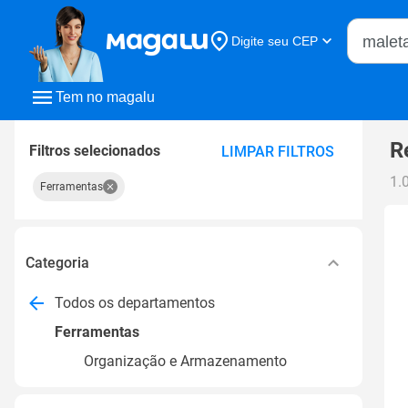
Buscar n
Digite seu CEP
Buscar
Tem no magalu
R
Filtros selecionados
LIMPAR FILTROS
1.
Ferramentas
Categoria
Todos os departamentos
Ferramentas
Organização e Armazenamento