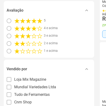
Mu
Co
Avaliação
R$
R
5
(
5%
4 e acima
3 e acima
2 e acima
1 e acima
Vendido por
Loja Mix Magazine
Mundial Variedades Ltda
Tudo de Ferramentas
Ma
Cnm Shop
ba