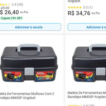
Arqplast
3.8 (38)
5.0 (1)
 29,40
$ 26,40
R$ 34,76
no Pix
no Pix
Cupom
10% OFF
Adicionar à sacola
Adicionar à 
Maleta De Ferramentas M
leta De Ferramentas Multiuso Com 2
Bandejas MM30P Arqplas
ndejas MM30P Arqplast
3.8 (38)