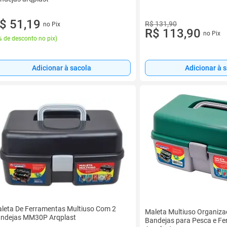
$ 51,19
R$ 131,90
no Pix
R$ 113,90
no Pix
 de desconto no pix
)
Adicionar à sacola
Adicionar à 
leta De Ferramentas Multiuso Com 2
Maleta Multiuso Organiz
ndejas MM30P Arqplast
Bandejas para Pesca e F