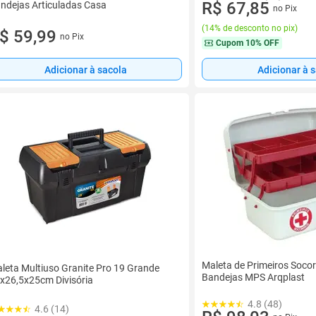
R$ 67,85
ndejas Articuladas Casa
no Pix
(
14% de desconto no pix
)
$ 59,99
no Pix
Cupom
10% OFF
Adicionar à sacola
Adicionar à 
Maleta de Primeiros Socor
leta Multiuso Granite Pro 19 Grande
Bandejas MPS Arqplast
x26,5x25cm Divisória
4.8 (48)
4.6 (14)