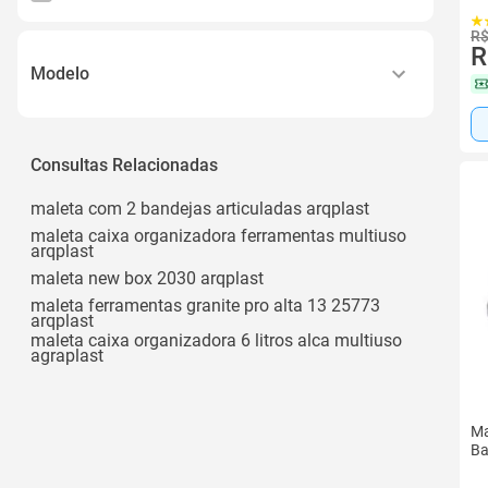
R$
R
Modelo
Mm30p
Maleta Multiuso
Consultas Relacionadas
Maleta Multiuso 2 Bandejas
maleta com 2 bandejas articuladas arqplast
Multiuso
maleta caixa organizadora ferramentas multiuso
arqplast
Multiuso Organizadora com 2 Bandejas
maleta new box 2030 arqplast
Ver todos
maleta ferramentas granite pro alta 13 25773
arqplast
maleta caixa organizadora 6 litros alca multiuso
agraplast
Ma
Ba