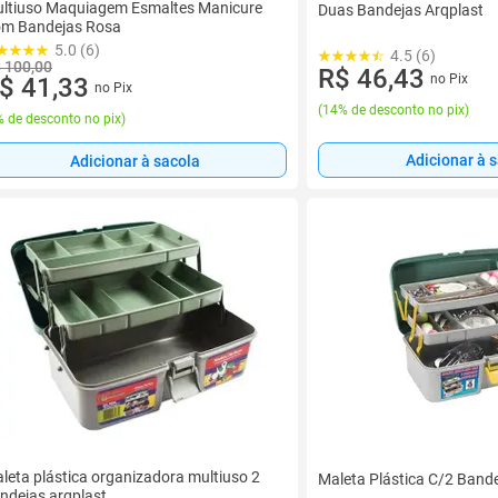
ltiuso Maquiagem Esmaltes Manicure
Duas Bandejas Arqplast
m Bandejas Rosa
5.0 (6)
4.5 (6)
 100,00
R$ 46,43
no Pix
$ 41,33
no Pix
(
14% de desconto no pix
)
 de desconto no pix
)
Adicionar à 
Adicionar à sacola
leta plástica organizadora multiuso 2
Maleta Plástica C/2 Bande
ndejas arqplast