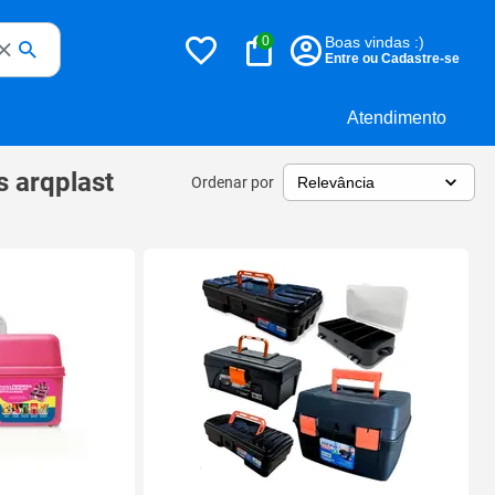
0
Boas vindas :)
Entre ou Cadastre-se
Atendimento
s arqplast
Ordenar por