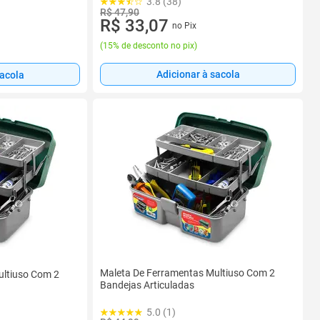
3.8 (38)
R$ 47,90
R$ 33,07
no Pix
(
15% de desconto no pix
)
Adicionar à sacola
sacola
Maleta De Ferramentas Multiuso Com 2
ultiuso Com 2
Bandejas Articuladas
5.0 (1)