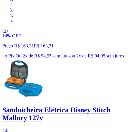
(5)
14% OFF
Preço R$ 163,31
R$
163
,
31
no Pix
Ou 2x de R$ 94,95 sem juros
ou
2
x de
R$ 94,95
sem juros
Sanduicheira Elétrica Disney Stitch
Mallory 127v
4.6