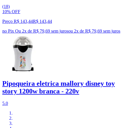
(18)
10% OFF
Preço R$ 143,44
R$
143
,
44
no Pix
Ou 2x de R$ 79,69 sem juros
ou
2
x de
R$ 79,69
sem juros
Pipoqueira eletrica mallory disney toy
story 1200w branca - 220v
5.0