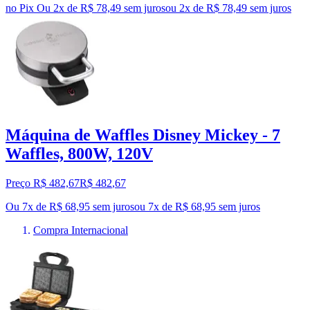
no Pix
Ou 2x de R$ 78,49 sem juros
ou
2
x de
R$ 78,49
sem juros
Máquina de Waffles Disney Mickey - 7
Waffles, 800W, 120V
Preço R$ 482,67
R$
482
,
67
Ou 7x de R$ 68,95 sem juros
ou
7
x de
R$ 68,95
sem juros
Compra Internacional