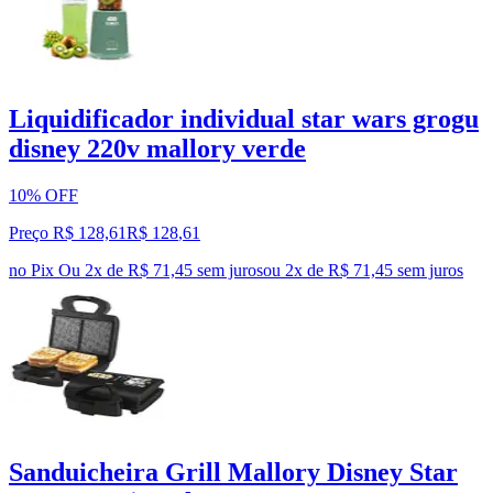
Liquidificador individual star wars grogu
disney 220v mallory verde
10% OFF
Preço R$ 128,61
R$
128
,
61
no Pix
Ou 2x de R$ 71,45 sem juros
ou
2
x de
R$ 71,45
sem juros
Sanduicheira Grill Mallory Disney Star