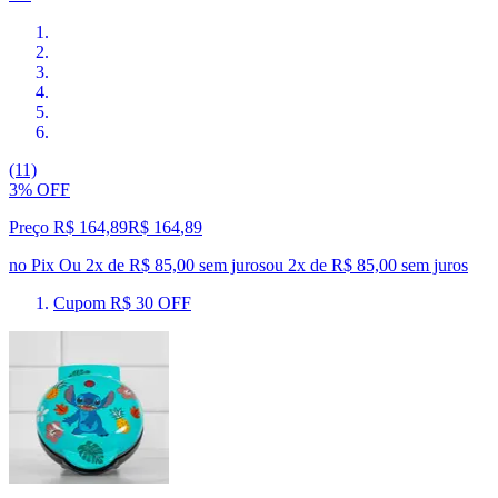
(11)
3% OFF
Preço R$ 164,89
R$
164
,
89
no Pix
Ou 2x de R$ 85,00 sem juros
ou
2
x de
R$ 85,00
sem juros
Cupom R$ 30 OFF