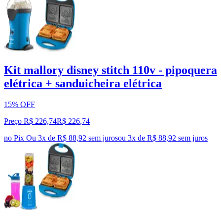
Kit mallory disney stitch 110v - pipoquera
elétrica + sanduicheira elétrica
15% OFF
Preço R$ 226,74
R$
226
,
74
no Pix
Ou 3x de R$ 88,92 sem juros
ou
3
x de
R$ 88,92
sem juros