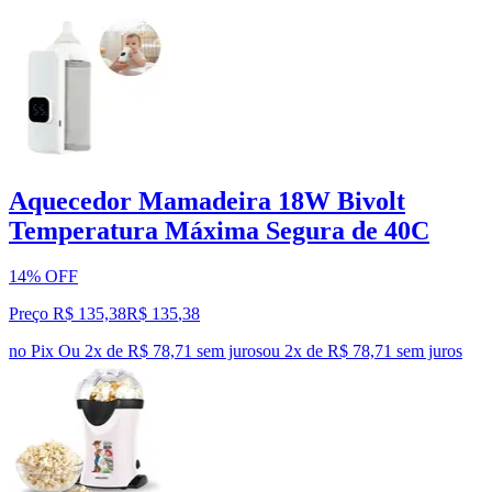
Aquecedor Mamadeira 18W Bivolt
Temperatura Máxima Segura de 40C
14% OFF
Preço R$ 135,38
R$
135
,
38
no Pix
Ou 2x de R$ 78,71 sem juros
ou
2
x de
R$ 78,71
sem juros