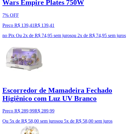
Wars Empire Plates 750W
7% OFF
Preço R$ 139,41
R$
139
,
41
no Pix
Ou 2x de R$ 74,95 sem juros
ou
2
x de
R$ 74,95
sem juros
Escorredor de Mamadeira Fechado
Higiênico com Luz UV Branco
Preço R$ 289,99
R$
289
,
99
Ou 5x de R$ 58,00 sem juros
ou
5
x de
R$ 58,00
sem juros