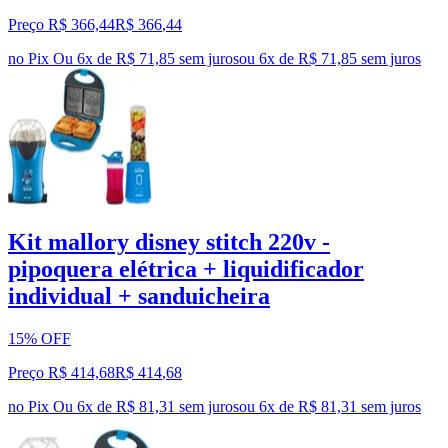
Preço R$ 366,44
R$
366
,
44
no Pix
Ou 6x de R$ 71,85 sem juros
ou
6
x de
R$ 71,85
sem juros
Kit mallory disney stitch 220v -
pipoquera elétrica + liquidificador
individual + sanduicheira
15% OFF
Preço R$ 414,68
R$
414
,
68
no Pix
Ou 6x de R$ 81,31 sem juros
ou
6
x de
R$ 81,31
sem juros