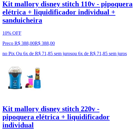
Kit mallory disney stitch 110v - pipoquera
elétrica + liquidificador individual +
sanduicheira
10% OFF
Preço R$ 388,00
R$
388
,
00
no Pix
Ou 6x de R$ 71,85 sem juros
ou
6
x de
R$ 71,85
sem juros
Kit mallory disney stitch 220v -
pipoquera elétrica + liquidificador
individual