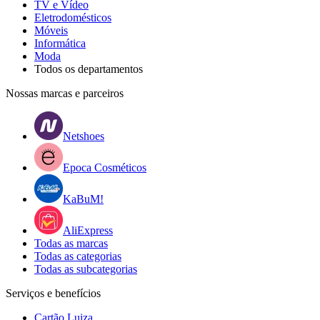
TV e Vídeo
Eletrodomésticos
Móveis
Informática
Moda
Todos os departamentos
Nossas marcas e parceiros
Netshoes
Epoca Cosméticos
KaBuM!
AliExpress
Todas as marcas
Todas as categorias
Todas as subcategorias
Serviços e benefícios
Cartão Luiza