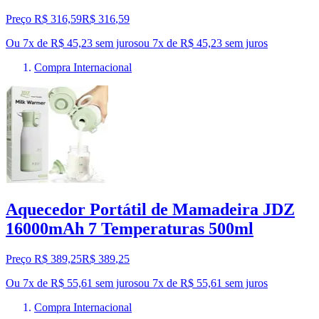
Preço R$ 316,59
R$
316
,
59
Ou 7x de R$ 45,23 sem juros
ou
7
x de
R$ 45,23
sem juros
Compra Internacional
Aquecedor Portátil de Mamadeira JDZ
16000mAh 7 Temperaturas 500ml
Preço R$ 389,25
R$
389
,
25
Ou 7x de R$ 55,61 sem juros
ou
7
x de
R$ 55,61
sem juros
Compra Internacional