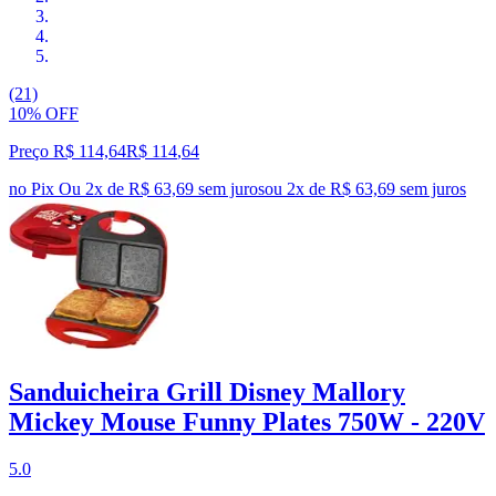
(21)
10% OFF
Preço R$ 114,64
R$
114
,
64
no Pix
Ou 2x de R$ 63,69 sem juros
ou
2
x de
R$ 63,69
sem juros
Sanduicheira Grill Disney Mallory
Mickey Mouse Funny Plates 750W - 220V
5.0