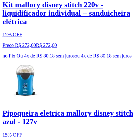
Kit mallory disney stitch 220v -
liquidificador individual + sanduicheira
elétrica
15% OFF
Preço R$ 272,60
R$
272
,
60
no Pix
Ou 4x de R$ 80,18 sem juros
ou
4
x de
R$ 80,18
sem juros
Pipoqueira eletrica mallory disney stitch
azul - 127v
15% OFF