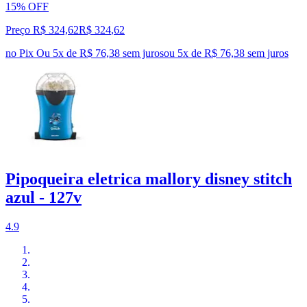
15% OFF
Preço R$ 324,62
R$
324
,
62
no Pix
Ou 5x de R$ 76,38 sem juros
ou
5
x de
R$ 76,38
sem juros
Pipoqueira eletrica mallory disney stitch
azul - 127v
4.9