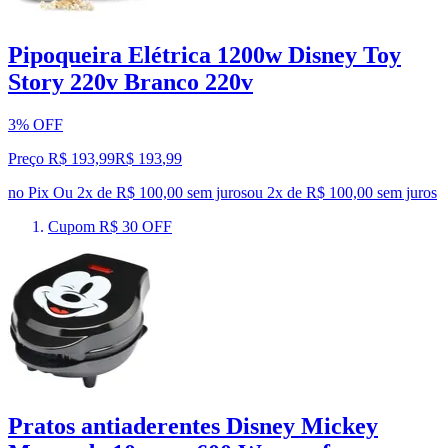
Pipoqueira Elétrica 1200w Disney Toy
Story 220v Branco 220v
3% OFF
Preço R$ 193,99
R$
193
,
99
no Pix
Ou 2x de R$ 100,00 sem juros
ou
2
x de
R$ 100,00
sem juros
Cupom R$ 30 OFF
Pratos antiaderentes Disney Mickey