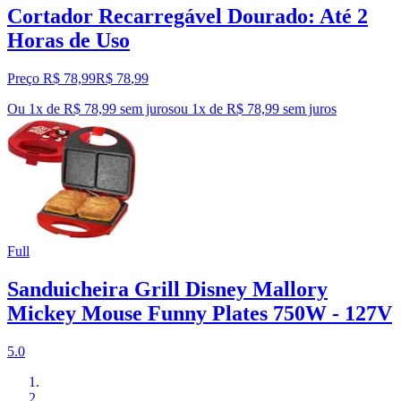
Cortador Recarregável Dourado: Até 2
Horas de Uso
Preço R$ 78,99
R$
78
,
99
Ou 1x de R$ 78,99 sem juros
ou
1
x de
R$ 78,99
sem juros
Full
Sanduicheira Grill Disney Mallory
Mickey Mouse Funny Plates 750W - 127V
5.0