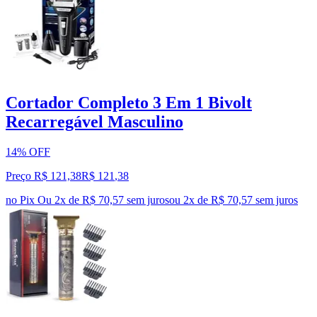
Cortador Completo 3 Em 1 Bivolt
Recarregável Masculino
14% OFF
Preço R$ 121,38
R$
121
,
38
no Pix
Ou 2x de R$ 70,57 sem juros
ou
2
x de
R$ 70,57
sem juros