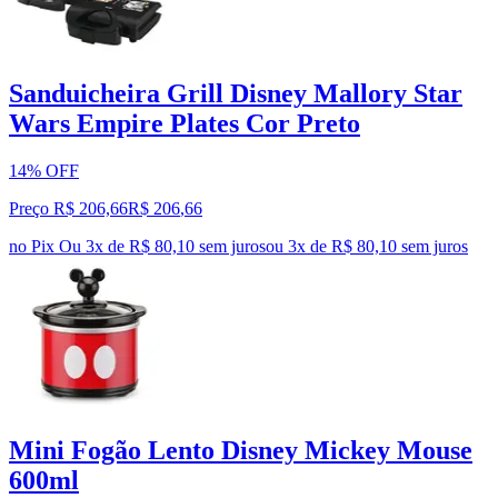
Sanduicheira Grill Disney Mallory Star
Wars Empire Plates Cor Preto
14% OFF
Preço R$ 206,66
R$
206
,
66
no Pix
Ou 3x de R$ 80,10 sem juros
ou
3
x de
R$ 80,10
sem juros
Mini Fogão Lento Disney Mickey Mouse
600ml