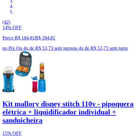
(42)
14% OFF
Preço R$ 184,81
R$
184
,
81
no Pix
Ou 4x de R$ 53,73 sem juros
ou
4
x de
R$ 53,73
sem juros
Kit mallory disney stitch 110v - pipoquera
elétrica + liquidificador individual +
sanduicheira
15% OFF