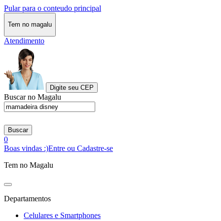
Pular para o conteudo principal
Tem no magalu
Atendimento
Digite seu CEP
Buscar no Magalu
Buscar
0
Boas vindas :)
Entre ou Cadastre-se
Tem no Magalu
Departamentos
Celulares e Smartphones