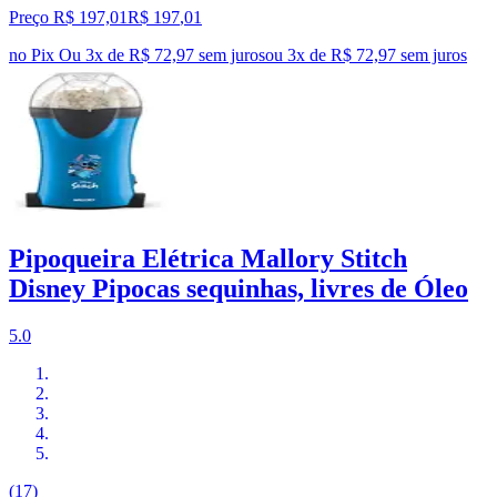
Preço R$ 197,01
R$
197
,
01
no Pix
Ou 3x de R$ 72,97 sem juros
ou
3
x de
R$ 72,97
sem juros
Pipoqueira Elétrica Mallory Stitch
Disney Pipocas sequinhas, livres de Óleo
5.0
(17)