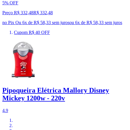
5% OFF
Preço R$ 332,48
R$
332
,
48
no Pix
Ou 6x de R$ 58,33 sem juros
ou
6
x de
R$ 58,33
sem juros
Cupom R$ 40 OFF
Pipoqueira Elétrica Mallory Disney
Mickey 1200w - 220v
4.9