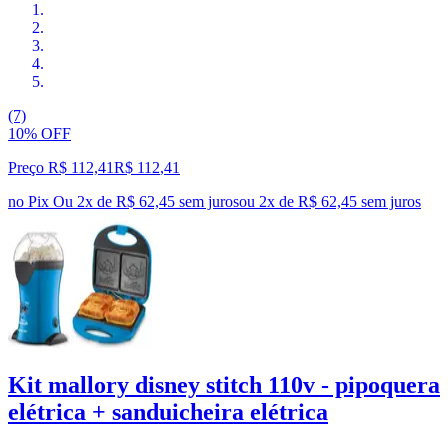
(7)
10% OFF
Preço R$ 112,41
R$
112
,
41
no Pix
Ou 2x de R$ 62,45 sem juros
ou
2
x de
R$ 62,45
sem juros
Kit mallory disney stitch 110v - pipoquera
elétrica + sanduicheira elétrica