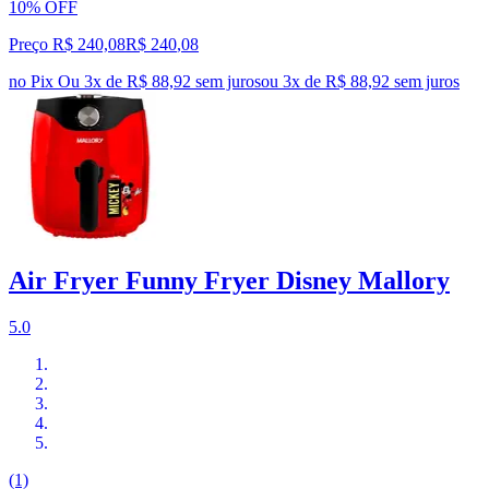
10% OFF
Preço R$ 240,08
R$
240
,
08
no Pix
Ou 3x de R$ 88,92 sem juros
ou
3
x de
R$ 88,92
sem juros
Air Fryer Funny Fryer Disney Mallory
5.0
(1)