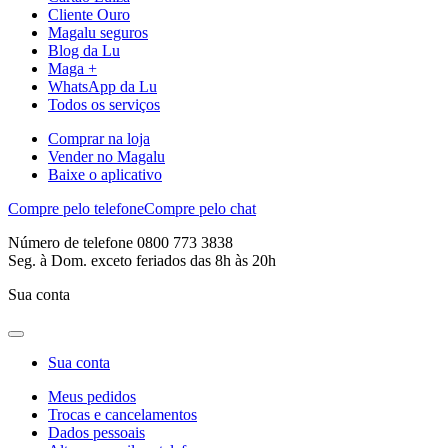
Cliente Ouro
Magalu seguros
Blog da Lu
Maga +
WhatsApp da Lu
Todos os serviços
Comprar na loja
Vender no Magalu
Baixe o aplicativo
Compre pelo telefone
Compre pelo chat
Número de telefone 0800 773 3838
Seg. à Dom. exceto feriados das 8h às 20h
Sua conta
Sua conta
Meus pedidos
Trocas e cancelamentos
Dados pessoais