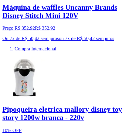
Máquina de waffles Uncanny Brands
Disney Stitch Mini 120V
Preço R$ 352,92
R$
352
,
92
Ou 7x de R$ 50,42 sem juros
ou
7
x de
R$ 50,42
sem juros
Compra Internacional
Pipoqueira eletrica mallory disney toy
story 1200w branca - 220v
10% OFF