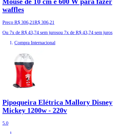
Mouse de 10 cm e 600 W para fazer
waffles
Preço R$ 306,21
R$
306
,
21
Ou 7x de R$ 43,74 sem juros
ou
7
x de
R$ 43,74
sem juros
Compra Internacional
Pipoqueira Elétrica Mallory Disney
Mickey 1200w - 220v
5.0