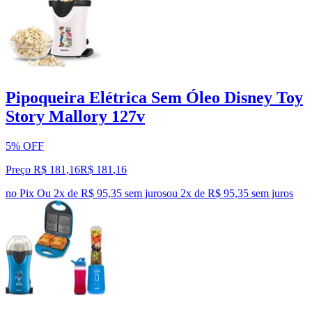
Pipoqueira Elétrica Sem Óleo Disney Toy
Story Mallory 127v
5% OFF
Preço R$ 181,16
R$
181
,
16
no Pix
Ou 2x de R$ 95,35 sem juros
ou
2
x de
R$ 95,35
sem juros