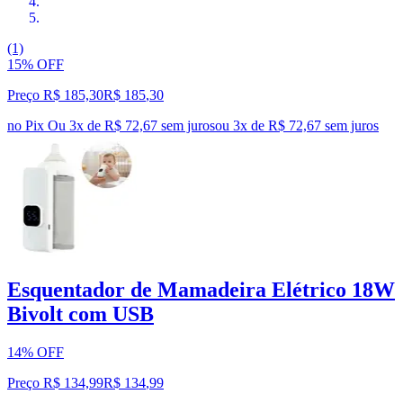
(1)
15% OFF
Preço R$ 185,30
R$
185
,
30
no Pix
Ou 3x de R$ 72,67 sem juros
ou
3
x de
R$ 72,67
sem juros
Esquentador de Mamadeira Elétrico 18W
Bivolt com USB
14% OFF
Preço R$ 134,99
R$
134
,
99