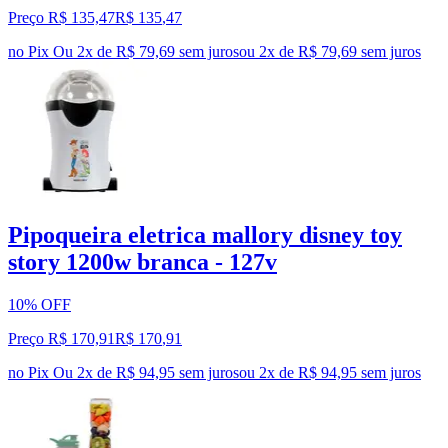
Preço R$ 135,47
R$
135
,
47
no Pix
Ou 2x de R$ 79,69 sem juros
ou
2
x de
R$ 79,69
sem juros
Pipoqueira eletrica mallory disney toy
story 1200w branca - 127v
10% OFF
Preço R$ 170,91
R$
170
,
91
no Pix
Ou 2x de R$ 94,95 sem juros
ou
2
x de
R$ 94,95
sem juros