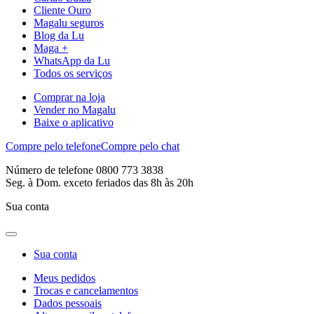
Cliente Ouro
Magalu seguros
Blog da Lu
Maga +
WhatsApp da Lu
Todos os serviços
Comprar na loja
Vender no Magalu
Baixe o aplicativo
Compre pelo telefone
Compre pelo chat
Número de telefone 0800 773 3838
Seg. à Dom. exceto feriados das 8h às 20h
Sua conta
Sua conta
Meus pedidos
Trocas e cancelamentos
Dados pessoais