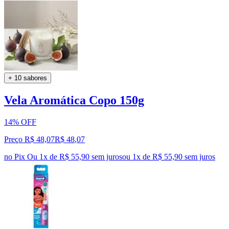
+ 10 sabores
Vela Aromática Copo 150g
14% OFF
Preço R$ 48,07
R$
48
,
07
no Pix
Ou 1x de R$ 55,90 sem juros
ou
1
x de
R$ 55,90
sem juros