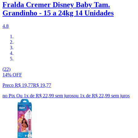
Fralda Cremer Disney Baby Tam.
Grandinho - 15 a 24kg 14 Unidades
4.8
(22)
14% OFF
Preço R$ 19,77
R$
19
,
77
no Pix
Ou 1x de R$ 22,99 sem juros
ou
1
x de
R$ 22,99
sem juros