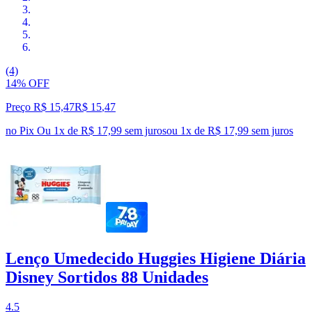
(4)
14% OFF
Preço R$ 15,47
R$
15
,
47
no Pix
Ou 1x de R$ 17,99 sem juros
ou
1
x de
R$ 17,99
sem juros
Lenço Umedecido Huggies Higiene Diária
Disney Sortidos 88 Unidades
4.5