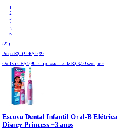
(22)
Preço R$ 9,99
R$
9
,
99
Ou 1x de R$ 9,99 sem juros
ou
1
x de
R$ 9,99
sem juros
Escova Dental Infantil Oral-B Elétrica
Disney Princess +3 anos