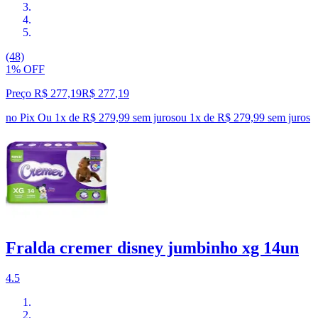
(48)
1% OFF
Preço R$ 277,19
R$
277
,
19
no Pix
Ou 1x de R$ 279,99 sem juros
ou
1
x de
R$ 279,99
sem juros
Fralda cremer disney jumbinho xg 14un
4.5