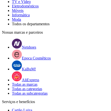
TV e Vídeo
Eletrodomésticos
Móveis
Informática
Moda
Todos os departamentos
Nossas marcas e parceiros
Netshoes
Epoca Cosméticos
KaBuM!
AliExpress
Todas as marcas
Todas as categorias
Todas as subcategorias
Serviços e benefícios
Cartão Luiza