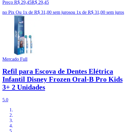
Preço R$ 29,45
R$
29
,
45
no Pix
Ou 1x de R$ 31,00 sem juros
ou
1
x de
R$ 31,00
sem juros
Mercado Full
Refil para Escova de Dentes Elétrica
Infantil Disney Frozen Oral-B Pro Kids
3+ 2 Unidades
5.0