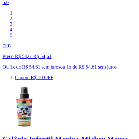
5.0
(39)
Preço R$ 54,61
R$
54
,
61
Ou 1x de R$ 54,61 sem juros
ou
1
x de
R$ 54,61
sem juros
Cupom R$ 10 OFF