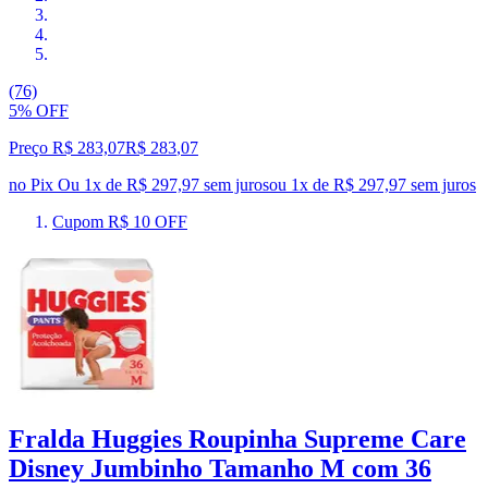
(76)
5% OFF
Preço R$ 283,07
R$
283
,
07
no Pix
Ou 1x de R$ 297,97 sem juros
ou
1
x de
R$ 297,97
sem juros
Cupom R$ 10 OFF
Fralda Huggies Roupinha Supreme Care
Disney Jumbinho Tamanho M com 36