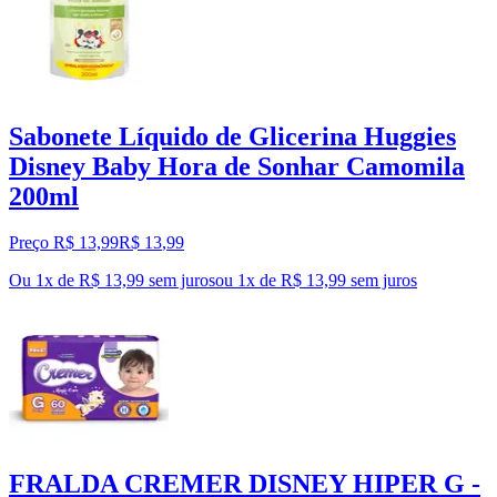
Sabonete Líquido de Glicerina Huggies
Disney Baby Hora de Sonhar Camomila
200ml
Preço R$ 13,99
R$
13
,
99
Ou 1x de R$ 13,99 sem juros
ou
1
x de
R$ 13,99
sem juros
FRALDA CREMER DISNEY HIPER G -