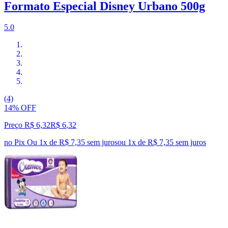
Formato Especial Disney Urbano 500g
5.0
(4)
14% OFF
Preço R$ 6,32
R$
6
,
32
no Pix
Ou 1x de R$ 7,35 sem juros
ou
1
x de
R$ 7,35
sem juros