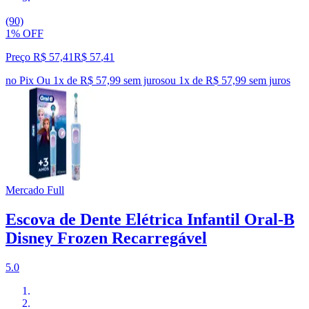
(90)
1% OFF
Preço R$ 57,41
R$
57
,
41
no Pix
Ou 1x de R$ 57,99 sem juros
ou
1
x de
R$ 57,99
sem juros
Mercado Full
Escova de Dente Elétrica Infantil Oral-B
Disney Frozen Recarregável
5.0