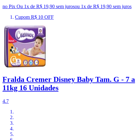
no Pix
Ou 1x de R$ 19,90 sem juros
ou
1
x de
R$ 19,90
sem juros
Cupom R$ 10 OFF
Fralda Cremer Disney Baby Tam. G - 7 a
11kg 16 Unidades
4.7