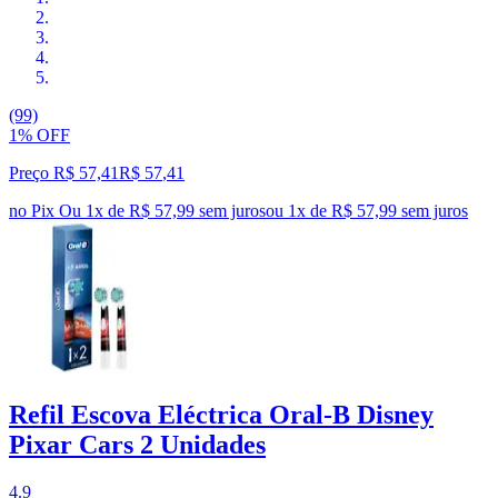
(99)
1% OFF
Preço R$ 57,41
R$
57
,
41
no Pix
Ou 1x de R$ 57,99 sem juros
ou
1
x de
R$ 57,99
sem juros
Refil Escova Eléctrica Oral-B Disney
Pixar Cars 2 Unidades
4.9