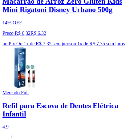
Macarrão de Arroz Zero Glúten Kids
Mini Rigatoni Disney Urbano 500g
14% OFF
Preço R$ 6,32
R$
6
,
32
no Pix
Ou 1x de R$ 7,35 sem juros
ou
1
x de
R$ 7,35
sem juros
Mercado Full
Refil para Escova de Dentes Elétrica
Infantil
4.9