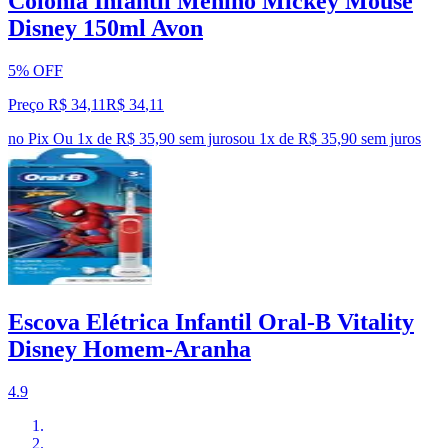
Colônia Infantil Menino Mickey Mouse
Disney 150ml Avon
5% OFF
Preço R$ 34,11
R$
34
,
11
no Pix
Ou 1x de R$ 35,90 sem juros
ou
1
x de
R$ 35,90
sem juros
Escova Elétrica Infantil Oral-B Vitality
Disney Homem-Aranha
4.9