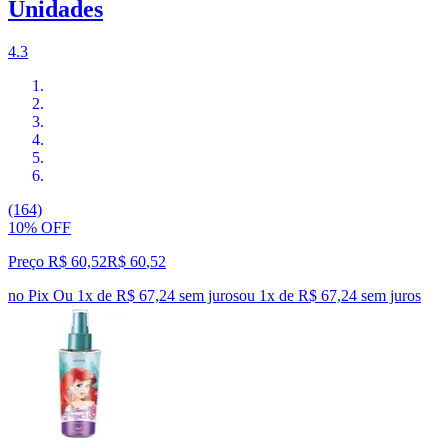
Unidades
4.3
(164)
10% OFF
Preço R$ 60,52
R$
60
,
52
no Pix
Ou 1x de R$ 67,24 sem juros
ou
1
x de
R$ 67,24
sem juros