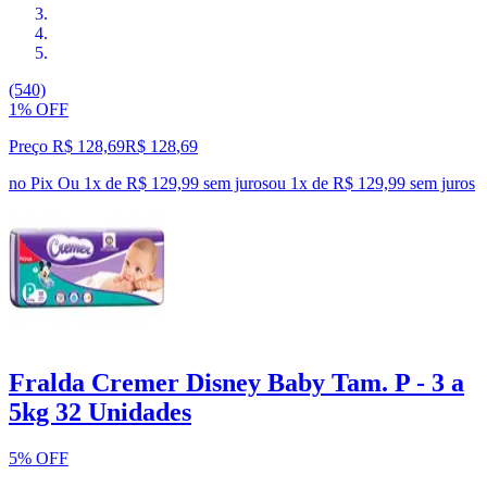
(540)
1% OFF
Preço R$ 128,69
R$
128
,
69
no Pix
Ou 1x de R$ 129,99 sem juros
ou
1
x de
R$ 129,99
sem juros
Fralda Cremer Disney Baby Tam. P - 3 a
5kg 32 Unidades
5% OFF