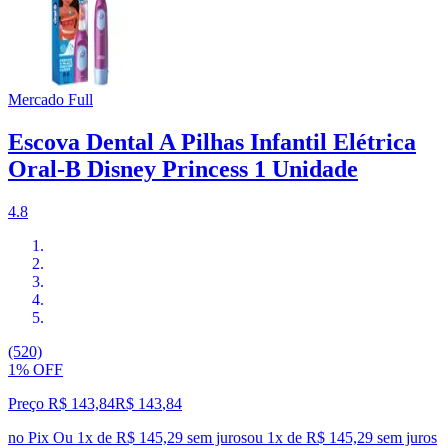
Mercado Full
Escova Dental A Pilhas Infantil Elétrica
Oral-B Disney Princess 1 Unidade
4.8
(520)
1% OFF
Preço R$ 143,84
R$
143
,
84
no Pix
Ou 1x de R$ 145,29 sem juros
ou
1
x de
R$ 145,29
sem juros