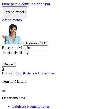
Pular para o conteudo principal
Tem no magalu
Atendimento
Digite seu CEP
Buscar no Magalu
Buscar
0
Boas vindas :)
Entre ou Cadastre-se
Tem no Magalu
Departamentos
Celulares e Smartphones