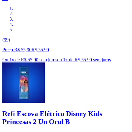
(99)
Preço R$ 55,90
R$
55
,
90
Ou 1x de R$ 55,90 sem juros
ou
1
x de
R$ 55,90
sem juros
Refi Escova Elétrica Disney Kids
Princesas 2 Un Oral B