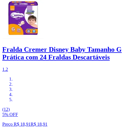
Fralda Cremer Disney Baby Tamanho G
Prática com 24 Fraldas Descartáveis
1.2
(12)
5% OFF
Preço R$ 18,91
R$
18
,
91