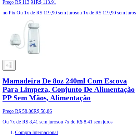
Preço R$ 113,91
R$
113
,
91
no Pix
Ou 1x de R$ 119,90 sem juros
ou
1
x de
R$ 119,90
sem juros
Mamadeira De 8oz 240ml Com Escova
Para Limpeza, Conjunto De Alimentação
PP Sem Mãos, Alimentação
Preço R$ 58,86
R$
58
,
86
Ou 7x de R$ 8,41 sem juros
ou
7
x de
R$ 8,41
sem juros
Compra Internacional