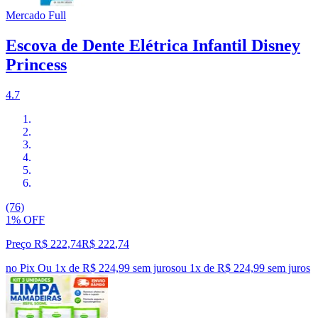
Mercado Full
Escova de Dente Elétrica Infantil Disney
Princess
4.7
(76)
1% OFF
Preço R$ 222,74
R$
222
,
74
no Pix
Ou 1x de R$ 224,99 sem juros
ou
1
x de
R$ 224,99
sem juros