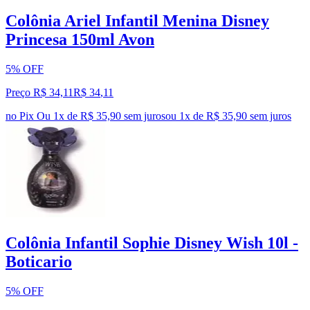
Colônia Ariel Infantil Menina Disney
Princesa 150ml Avon
5% OFF
Preço R$ 34,11
R$
34
,
11
no Pix
Ou 1x de R$ 35,90 sem juros
ou
1
x de
R$ 35,90
sem juros
Colônia Infantil Sophie Disney Wish 10l -
Boticario
5% OFF