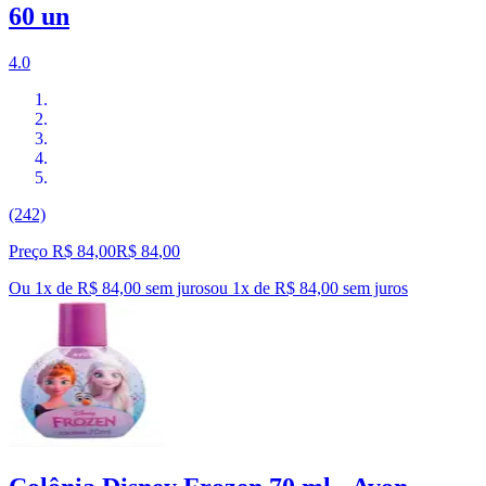
60 un
4.0
(242)
Preço R$ 84,00
R$
84
,
00
Ou 1x de R$ 84,00 sem juros
ou
1
x de
R$ 84,00
sem juros