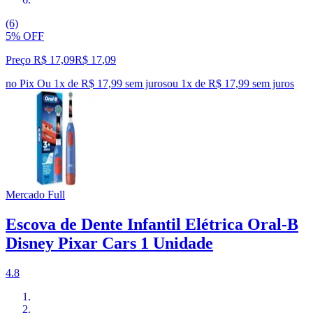
(6)
5% OFF
Preço R$ 17,09
R$
17
,
09
no Pix
Ou 1x de R$ 17,99 sem juros
ou
1
x de
R$ 17,99
sem juros
Mercado Full
Escova de Dente Infantil Elétrica Oral-B
Disney Pixar Cars 1 Unidade
4.8