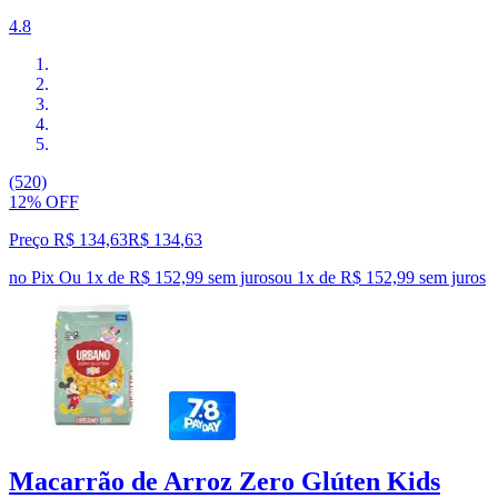
4.8
(520)
12% OFF
Preço R$ 134,63
R$
134
,
63
no Pix
Ou 1x de R$ 152,99 sem juros
ou
1
x de
R$ 152,99
sem juros
Macarrão de Arroz Zero Glúten Kids