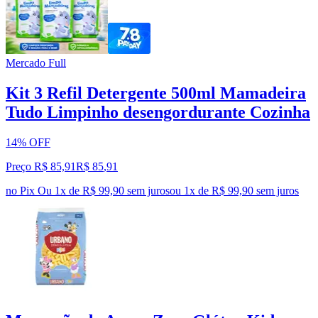
Mercado Full
Kit 3 Refil Detergente 500ml Mamadeira
Tudo Limpinho desengordurante Cozinha
14% OFF
Preço R$ 85,91
R$
85
,
91
no Pix
Ou 1x de R$ 99,90 sem juros
ou
1
x de
R$ 99,90
sem juros