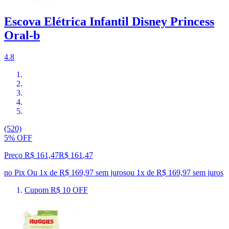
Escova Elétrica Infantil Disney Princess
Oral-b
4.8
(520)
5% OFF
Preço R$ 161,47
R$
161
,
47
no Pix
Ou 1x de R$ 169,97 sem juros
ou
1
x de
R$ 169,97
sem juros
Cupom R$ 10 OFF