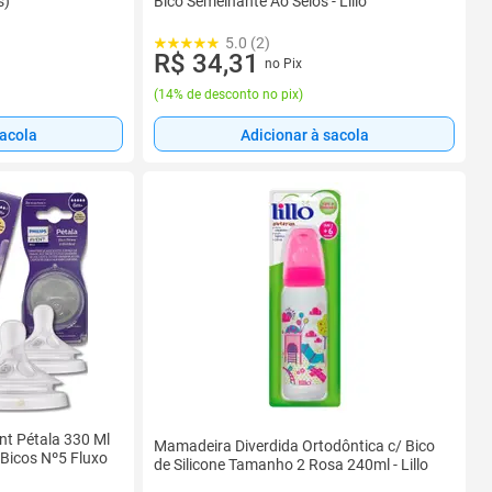
s)
Bico Semelhante Ao Seios - Lillo
5.0 (2)
R$ 34,31
no Pix
(
14% de desconto no pix
)
sacola
Adicionar à sacola
nt Pétala 330 Ml
Mamadeira Diverdida Ortodôntica c/ Bico
 Bicos Nº5 Fluxo
de Silicone Tamanho 2 Rosa 240ml - Lillo