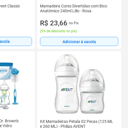
Mamadeira Cores Divertidas com Bico
vent Classic
Anatômico 240ml Lillo - Rosa
R$ 23,66
no Pix
(
5% de desconto no pix
)
sacola
Adicionar à sacola
r. Brown's
Kit Mamadeiras Petala 02 Pecas (125 ML
e Vidro
e 260 ML) - Philips AVENT