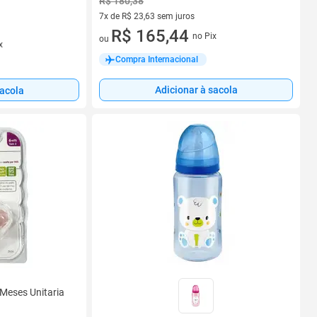
R$ 180,38
7x de R$ 23,63 sem juros
7 vez de R$ 23,63 sem juros
R$ 165,44
no Pix
ou
x
Compra Internacional
Adicionar à sacola
sacola
Meses Unitaria