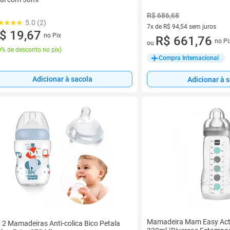
R$ 686,68
5.0 (2)
7x de R$ 94,54 sem juros
$ 19,67
no Pix
7 vez de R$ 94,54 sem juros
R$ 661,76
no Pi
ou
% de desconto no pix
)
Compra Internacional
Adicionar à sacola
Adicionar à 
Mamadeira Mam Easy Act
t 2 Mamadeiras Anti-colica Bico Petala