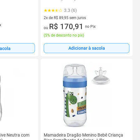
3.3 (6)
2x de R$ 89,95 sem juros
2 vez de R$ 89,95 sem juros
R$ 170,91
x
no Pix
ou
(
5% de desconto no pix
)
Adicionar à sacola
sacola
ive Neutra com
Mamadeira Dragão Menino Bebê Criança