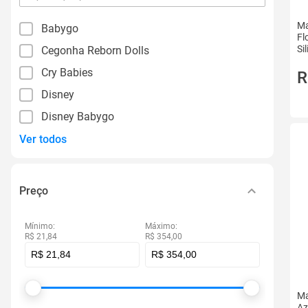
por
filtro
Ma
Babygo
Fl
Si
Cegonha Reborn Dolls
Cry Babies
R
Disney
Disney Babygo
Ver todos
Preço
Mínimo:
Máximo:
R$ 21,84
R$ 354,00
Ma
Az