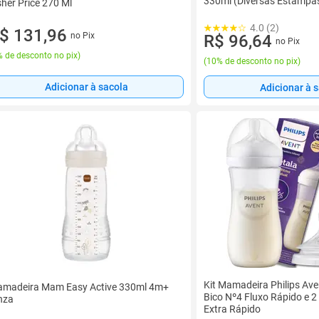
330ml (Diversas Estampa
sher Price 270 Ml
4.0 (2)
$ 131,96
no Pix
R$ 96,64
no Pix
 de desconto no pix
)
(
10% de desconto no pix
)
Adicionar à sacola
Adicionar à 
Kit Mamadeira Philips Ave
madeira Mam Easy Active 330ml 4m+
Bico Nº4 Fluxo Rápido e 2
nza
Extra Rápido