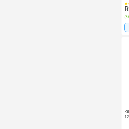
R
(
5%
Ki
12