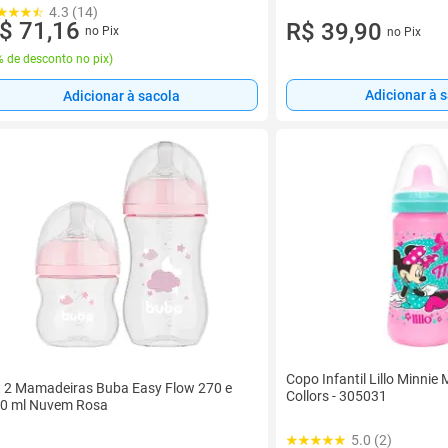
4.3 (14)
$ 71,16
R$ 39,90
no Pix
no Pix
 de desconto no pix
)
Adicionar à 
Adicionar à sacola
Copo Infantil Lillo Minni
t 2 Mamadeiras Buba Easy Flow 270 e
Collors - 305031
0 ml Nuvem Rosa
5.0 (2)