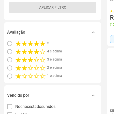
APLICAR FILTRO
R
(
10
Avaliação
5
4 e acima
3 e acima
2 e acima
1 e acima
Vendido por
Nocnocestadosunidos
Ki