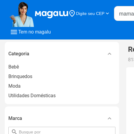
Buscar n
Digite seu CEP
Buscar
Tem no magalu
R
Categoria
81
Bebê
Brinquedos
Moda
Utilidades Domésticas
Marca
pesquisar