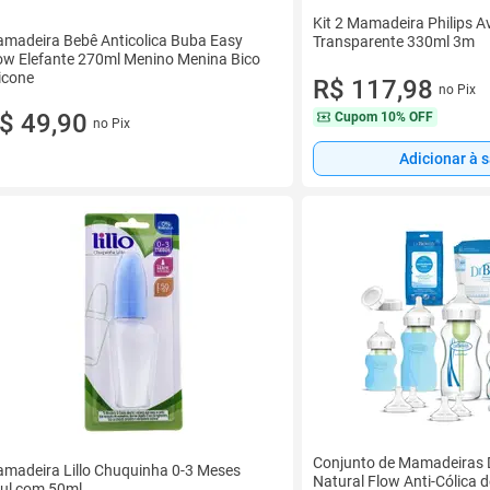
Kit 2 Mamadeira Philips A
madeira Bebê Anticolica Buba Easy
Transparente 330ml 3m
ow Elefante 270ml Menino Menina Bico
licone
R$ 117,98
no Pix
$ 49,90
Cupom
10% OFF
no Pix
Adicionar à 
Conjunto de Mamadeiras D
madeira Lillo Chuquinha 0-3 Meses
Natural Flow Anti-Cólica d
ul com 50ml