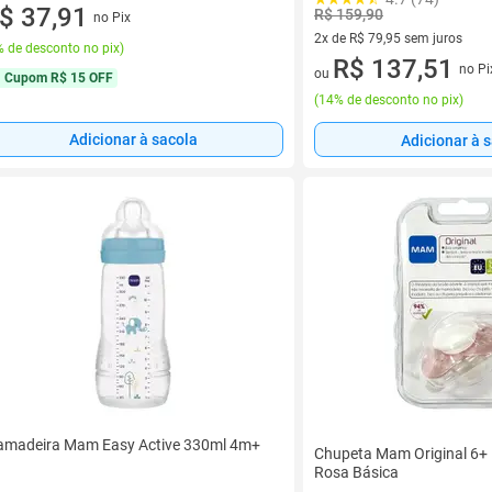
$ 37,91
R$ 159,90
no Pix
2x de R$ 79,95 sem juros
 de desconto no pix
)
2 vez de R$ 79,95 sem juros
R$ 137,51
no Pi
ou
Cupom
R$ 15 OFF
(
14% de desconto no pix
)
Adicionar à sacola
Adicionar à 
madeira Mam Easy Active 330ml 4m+
Chupeta Mam Original 6+ 
Rosa Básica