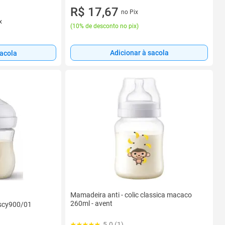
R$ 17,67
no Pix
x
(
10% de desconto no pix
)
Adicionar à sacola
sacola
Mamadeira anti - colic classica macaco
260ml - avent
scy900/01
5.0 (1)