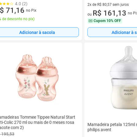
4.0 (2)
2x de R$ 80,57 sem juros
$ 71,16
no Pix
2 vez de R$ 80,57 sem juros
R$ 161,13
no Pi
ou
 de desconto no pix
)
Cupom
10% OFF
Adicionar à sacola
Adicionar à 
madeiras Tommee Tippee Natural Start
ti-Colic 270 ml ou mais de 0 meses rosa
Mamadeira petala 125ml 
acote com 2)
philips avent
 195,53