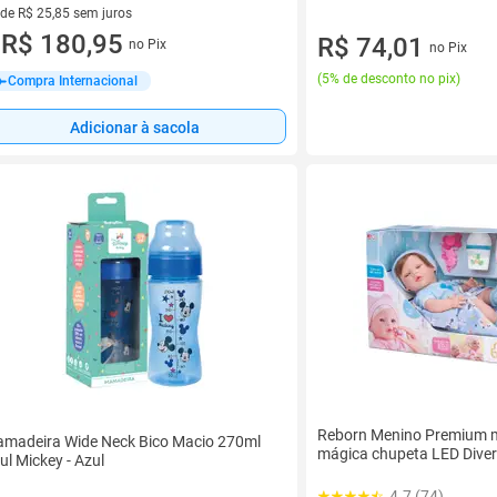
 de R$ 25,85 sem juros
ez de R$ 25,85 sem juros
R$ 180,95
R$ 74,01
no Pix
no Pix
u
(
5% de desconto no pix
)
Compra Internacional
Adicionar à sacola
Reborn Menino Premium 
madeira Wide Neck Bico Macio 270ml
mágica chupeta LED Diver
ul Mickey - Azul
4.7 (74)