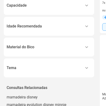
7x
Capacidade
7 v
o
150 Ml
240ml
Idade Recomendada
+ 6 Meses
Menos de 2 Anos
Material do Bico
2 Anos Ou Mais
Silicone
3 Anos
A Partir de 3 Anos
Tema
Ver todos
Disney
Disney Princess
Consultas Relacionadas
Disney Minnie
Ma
mamadeira disney
Az
Mickey Mouse
mamadeira evolution disney minnie