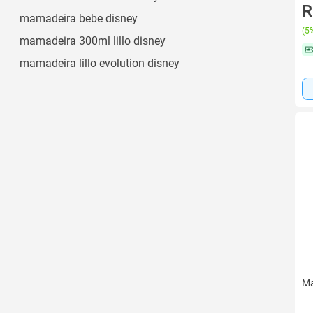
Minnie Mouse
R
mamadeira bebe disney
Ver todos
(
5%
mamadeira 300ml lillo disney
mamadeira lillo evolution disney
Ma