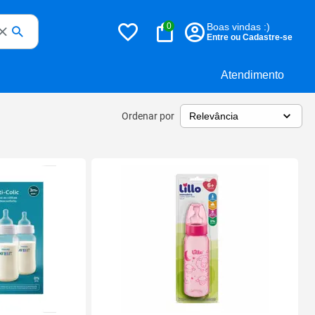
0
Boas vindas :)
Entre ou Cadastre-se
Atendimento
Ordenar por