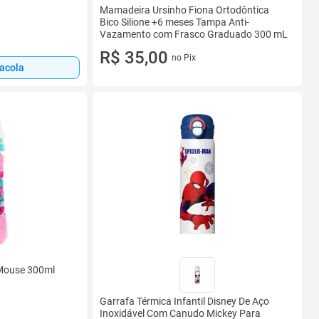
Mamadeira Ursinho Fiona Ortodôntica
Bico Silione +6 meses Tampa Anti-
Vazamento com Frasco Graduado 300 mL
R$ 35,00
no Pix
sacola
e Mouse 300ml
Garrafa Térmica Infantil Disney De Aço
Inoxidável Com Canudo Mickey Para