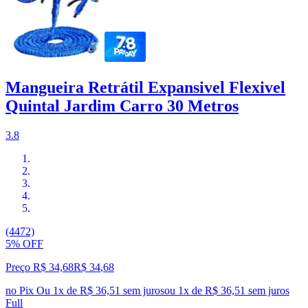
Mangueira Retrátil Expansivel Flexivel
Quintal Jardim Carro 30 Metros
3.8
(4472)
5% OFF
Preço R$ 34,68
R$
34
,
68
no Pix
Ou 1x de R$ 36,51 sem juros
ou
1
x de
R$ 36,51
sem juros
Full