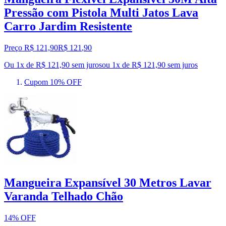
Pressão com Pistola Multi Jatos Lava
Carro Jardim Resistente
Preço R$ 121,90
R$
121
,
90
Ou 1x de R$ 121,90 sem juros
ou
1
x de
R$ 121,90
sem juros
Cupom 10% OFF
Mangueira Expansível 30 Metros Lavar
Varanda Telhado Chão
14% OFF