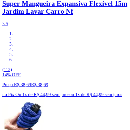
Super Mangueira Expansiva Flexível 15m
Jardim Lavar Carro Nf
3.5
(112)
14% OFF
Preço R$ 38,69
R$
38
,
69
no Pix
Ou 1x de R$ 44,99 sem juros
ou
1
x de
R$ 44,99
sem juros