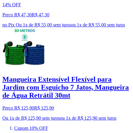
14% OFF
Preço R$ 47,30
R$
47
,
30
no Pix
Ou 1x de R$ 55,00 sem juros
ou
1
x de
R$ 55,00
sem juros
Mangueira Extensível Flexível para
Jardim com Esguicho 7 Jatos, Mangueira
de Água Retrátil 30mt
Preço R$ 125,90
R$
125
,
90
Ou 1x de R$ 125,90 sem juros
ou
1
x de
R$ 125,90
sem juros
Cupom 10% OFF