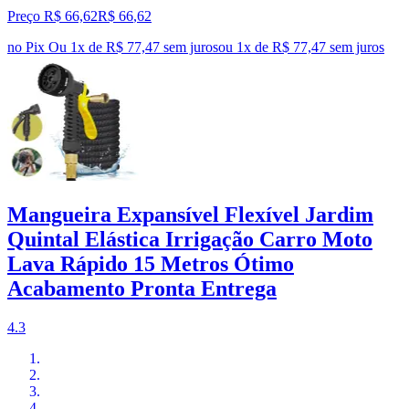
Preço R$ 66,62
R$
66
,
62
no Pix
Ou 1x de R$ 77,47 sem juros
ou
1
x de
R$ 77,47
sem juros
Mangueira Expansível Flexível Jardim
Quintal Elástica Irrigação Carro Moto
Lava Rápido 15 Metros Ótimo
Acabamento Pronta Entrega
4.3