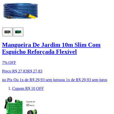
Mangueira De Jardim 10m Slim Com
Esguicho Reforçada Flexível
7% OFF
Preço R$ 27,83
R$
27
,
83
no Pix
Ou 1x de R$ 29,93 sem juros
ou
1
x de
R$ 29,93
sem juros
Cupom R$ 10 OFF