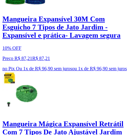
Mangueira Expansível 30M Com
Esguicho 7 Tipos de Jato Jardim -
Expansível e prática- Lavagem segura
10% OFF
Preço R$ 87,21
R$
87
,
21
no Pix
Ou 1x de R$ 96,90 sem juros
ou
1
x de
R$ 96,90
sem juros
Mangueira Mágica Expansível Retrátil
Com 7 Tipos De Jato Ajustável Jardim