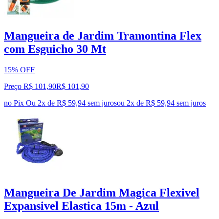
Mangueira de Jardim Tramontina Flex
com Esguicho 30 Mt
15% OFF
Preço R$ 101,90
R$
101
,
90
no Pix
Ou 2x de R$ 59,94 sem juros
ou
2
x de
R$ 59,94
sem juros
Mangueira De Jardim Magica Flexivel
Expansivel Elastica 15m - Azul