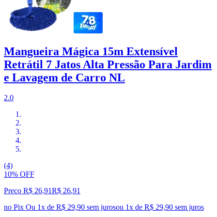
Mangueira Mágica 15m Extensível
Retrátil 7 Jatos Alta Pressão Para Jardim
e Lavagem de Carro NL
2.0
(4)
10% OFF
Preço R$ 26,91
R$
26
,
91
no Pix
Ou 1x de R$ 29,90 sem juros
ou
1
x de
R$ 29,90
sem juros