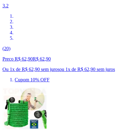
3.2
(20)
Preço R$ 62,90
R$
62
,
90
Ou 1x de R$ 62,90 sem juros
ou
1
x de
R$ 62,90
sem juros
Cupom 10% OFF