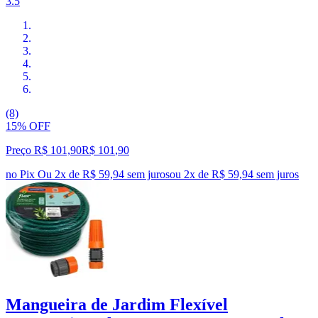
3.5
(8)
15% OFF
Preço R$ 101,90
R$
101
,
90
no Pix
Ou 2x de R$ 59,94 sem juros
ou
2
x de
R$ 59,94
sem juros
Mangueira de Jardim Flexível