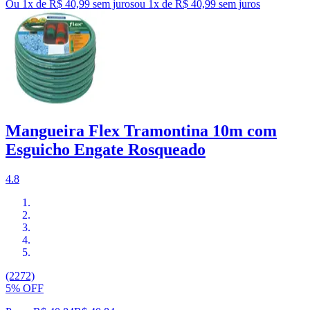
Ou 1x de R$ 40,99 sem juros
ou
1
x de
R$ 40,99
sem juros
Mangueira Flex Tramontina 10m com
Esguicho Engate Rosqueado
4.8
(2272)
5% OFF