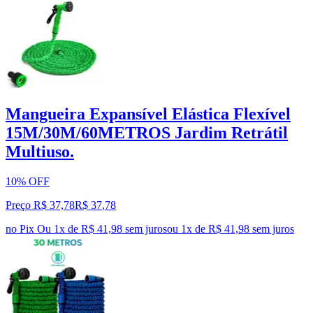
Mangueira Expansível Elástica Flexível
15M/30M/60METROS Jardim Retrátil
Multiuso.
10% OFF
Preço R$ 37,78
R$
37
,
78
no Pix
Ou 1x de R$ 41,98 sem juros
ou
1
x de
R$ 41,98
sem juros