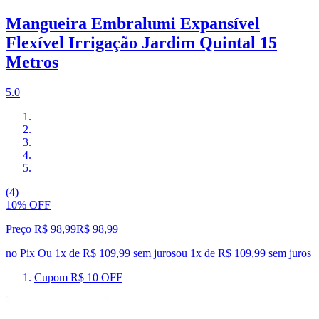
Mangueira Embralumi Expansível
Flexível Irrigação Jardim Quintal 15
Metros
5.0
(4)
10% OFF
Preço R$ 98,99
R$
98
,
99
no Pix
Ou 1x de R$ 109,99 sem juros
ou
1
x de
R$ 109,99
sem juros
Cupom R$ 10 OFF