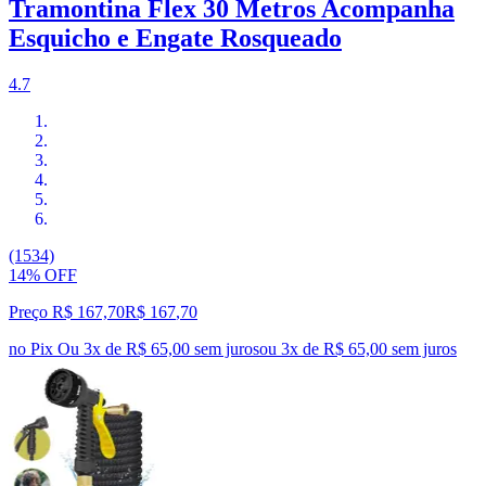
Tramontina Flex 30 Metros Acompanha
Esquicho e Engate Rosqueado
4.7
(1534)
14% OFF
Preço R$ 167,70
R$
167
,
70
no Pix
Ou 3x de R$ 65,00 sem juros
ou
3
x de
R$ 65,00
sem juros