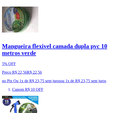
Mangueira flexivel camada dupla pvc 10
metros verde
5% OFF
Preço R$ 22,56
R$
22
,
56
no Pix
Ou 1x de R$ 23,75 sem juros
ou
1
x de
R$ 23,75
sem juros
Cupom R$ 10 OFF