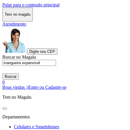
Pular para o conteudo principal
Tem no magalu
Atendimento
Digite seu CEP
Buscar no Magalu
Buscar
0
Boas vindas :)
Entre ou Cadastre-se
Tem no Magalu
Departamentos
Celulares e Smartphones