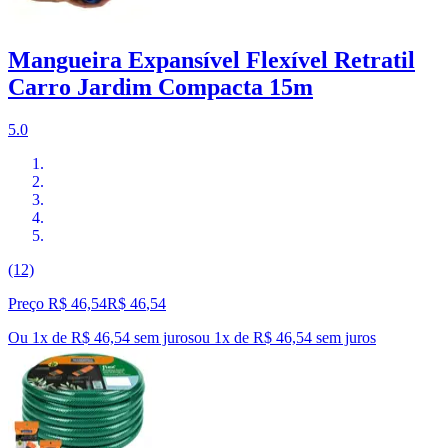
Mangueira Expansível Flexível Retratil
Carro Jardim Compacta 15m
5.0
(12)
Preço R$ 46,54
R$
46
,
54
Ou 1x de R$ 46,54 sem juros
ou
1
x de
R$ 46,54
sem juros