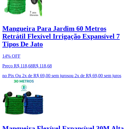
Mangueira Para Jardim 60 Metros
Retrátil Flexível Irrigação Expansível 7
Tipos De Jato
14% OFF
Preço R$ 118,68
R$
118
,
68
no Pix
Ou 2x de R$ 69,00 sem juros
ou
2
x de
R$ 69,00
sem juros
Mangueira Flexível Expansível 30M Alta