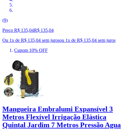
(9)
Preço R$ 135,04
R$
135
,
04
Ou 1x de R$ 135,04 sem juros
ou
1
x de
R$ 135,04
sem juros
Cupom 10% OFF
Mangueira Embralumi Expansível 3
Metros Flexível Irrigação Elástica
Quintal Jardim 7 Metros Pressão Agua