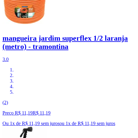
mangueira jardim superflex 1/2 laranja
(metro) - tramontina
3.0
(2)
Preço R$ 11,19
R$
11
,
19
Ou 1x de R$ 11,19 sem juros
ou
1
x de
R$ 11,19
sem juros