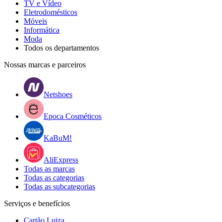
TV e Vídeo
Eletrodomésticos
Móveis
Informática
Moda
Todos os departamentos
Nossas marcas e parceiros
Netshoes
Epoca Cosméticos
KaBuM!
AliExpress
Todas as marcas
Todas as categorias
Todas as subcategorias
Serviços e benefícios
Cartão Luiza