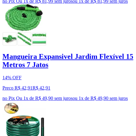
no Pix
Ou 1x de R$ 81,99 sem juros
ou
1
x de
R$ 81,99
sem juros
Mangueira Expansivel Jardim Flexível 15
Metros 7 Jatos
14% OFF
Preço R$ 42,91
R$
42
,
91
no Pix
Ou 1x de R$ 49,90 sem juros
ou
1
x de
R$ 49,90
sem juros