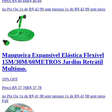
Preço R$ 40,84
R$
40
,
84
no Pix
Ou 1x de R$ 42,99 sem juros
ou
1
x de
R$ 42,99
sem juros
Mangueira Expansível Elástica Flexível
15M/30M/60METROS Jardim Retrátil
Multiuso.
10% OFF
Preço R$ 37,78
R$
37
,
78
no Pix
Ou 1x de R$ 41,98 sem juros
ou
1
x de
R$ 41,98
sem juros
Full