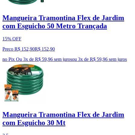
Mangueira Tramontina Flex de Jardim
com Esguicho 50 Metro Trançada
15% OFF
Preço R$ 152,90
R$
152
,
90
no Pix
Ou 3x de R$ 59,96 sem juros
ou
3
x de
R$ 59,96
sem juros
Mangueira Tramontina Flex de Jardim
com Esguicho 30 Mt