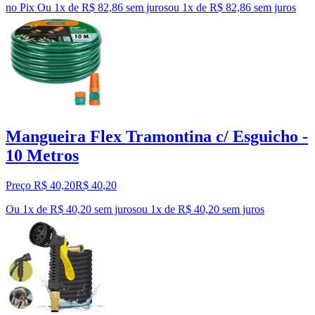
no Pix
Ou 1x de R$ 82,86 sem juros
ou
1
x de
R$ 82,86
sem juros
Mangueira Flex Tramontina c/ Esguicho -
10 Metros
Preço R$ 40,20
R$
40
,
20
Ou 1x de R$ 40,20 sem juros
ou
1
x de
R$ 40,20
sem juros