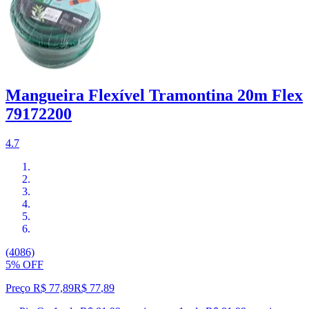
Mangueira Flexível Tramontina 20m Flex
79172200
4.7
(4086)
5% OFF
Preço R$ 77,89
R$
77
,
89