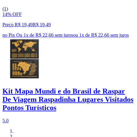
(1)
14% OFF
Preço R$ 19,49
R$
19
,
49
no Pix
Ou 1x de R$ 22,66 sem juros
ou
1
x de
R$ 22,66
sem juros
Kit Mapa Mundi e do Brasil de Raspar
De Viagem Raspadinha Lugares Visitados
Pontos Turísticos
5.0