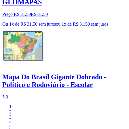
GLOMAPAS
Preço R$ 31,50
R$
31
,
50
Ou 1x de R$ 31,50 sem juros
ou
1
x de
R$ 31,50
sem juros
Mapa Do Brasil Gigante Dobrado -
Político e Rodoviário - Escolar
5.0