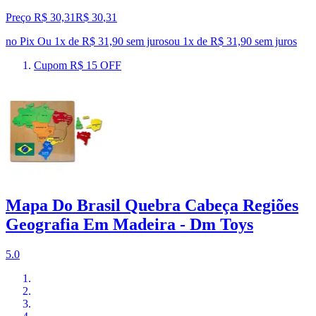
Preço R$ 30,31
R$
30
,
31
no Pix
Ou 1x de R$ 31,90 sem juros
ou
1
x de
R$ 31,90
sem juros
Cupom R$ 15 OFF
Mapa Do Brasil Quebra Cabeça Regiões
Geografia Em Madeira - Dm Toys
5.0