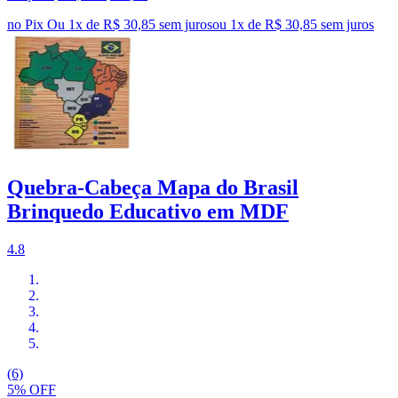
no Pix
Ou 1x de R$ 30,85 sem juros
ou
1
x de
R$ 30,85
sem juros
Quebra-Cabeça Mapa do Brasil
Brinquedo Educativo em MDF
4.8
(6)
5% OFF