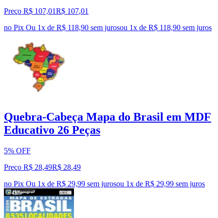
Preço R$ 107,01
R$
107
,
01
no Pix
Ou 1x de R$ 118,90 sem juros
ou
1
x de
R$ 118,90
sem juros
Quebra-Cabeça Mapa do Brasil em MDF
Educativo 26 Peças
5% OFF
Preço R$ 28,49
R$
28
,
49
no Pix
Ou 1x de R$ 29,99 sem juros
ou
1
x de
R$ 29,99
sem juros