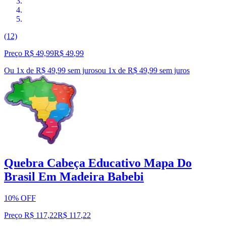
(12)
Preço R$ 49,99
R$
49
,
99
Ou 1x de R$ 49,99 sem juros
ou
1
x de
R$ 49,99
sem juros
Quebra Cabeça Educativo Mapa Do
Brasil Em Madeira Babebi
10% OFF
Preço R$ 117,22
R$
117
,
22