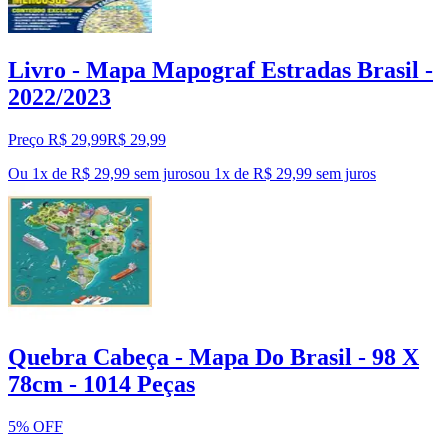
Livro - Mapa Mapograf Estradas Brasil -
2022/2023
Preço R$ 29,99
R$
29
,
99
Ou 1x de R$ 29,99 sem juros
ou
1
x de
R$ 29,99
sem juros
Quebra Cabeça - Mapa Do Brasil - 98 X
78cm - 1014 Peças
5% OFF