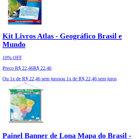
Kit Livros Atlas - Geográfico Brasil e
Mundo
10% OFF
Preço R$ 22,46
R$
22
,
46
Ou 1x de R$ 22,46 sem juros
ou
1
x de
R$ 22,46
sem juros
Painel Banner de Lona Mapa do Brasil -