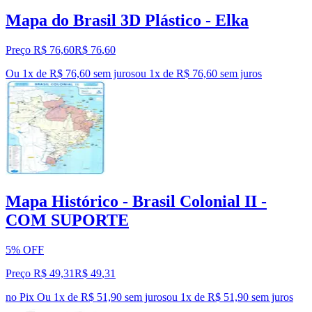
Mapa do Brasil 3D Plástico - Elka
Preço R$ 76,60
R$
76
,
60
Ou 1x de R$ 76,60 sem juros
ou
1
x de
R$ 76,60
sem juros
Mapa Histórico - Brasil Colonial II -
COM SUPORTE
5% OFF
Preço R$ 49,31
R$
49
,
31
no Pix
Ou 1x de R$ 51,90 sem juros
ou
1
x de
R$ 51,90
sem juros