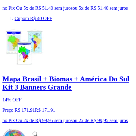
no Pix
Ou 5x de R$ 51,40 sem juros
ou
5
x de
R$ 51,40
sem juros
Cupom R$ 40 OFF
Mapa Brasil + Biomas + América Do Sul
Kit 3 Banners Grande
14% OFF
Preço R$ 171,91
R$
171
,
91
no Pix
Ou 2x de R$ 99,95 sem juros
ou
2
x de
R$ 99,95
sem juros