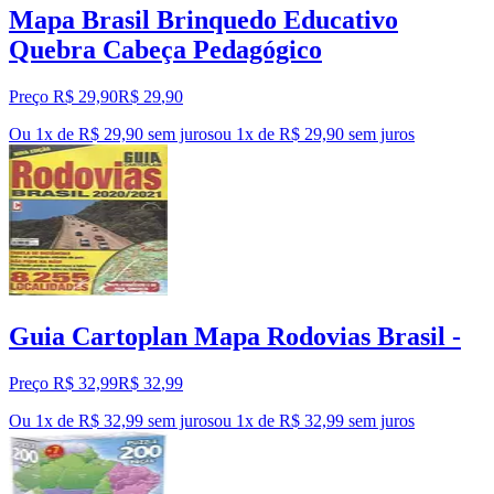
Mapa Brasil Brinquedo Educativo
Quebra Cabeça Pedagógico
Preço R$ 29,90
R$
29
,
90
Ou 1x de R$ 29,90 sem juros
ou
1
x de
R$ 29,90
sem juros
Guia Cartoplan Mapa Rodovias Brasil -
Preço R$ 32,99
R$
32
,
99
Ou 1x de R$ 32,99 sem juros
ou
1
x de
R$ 32,99
sem juros