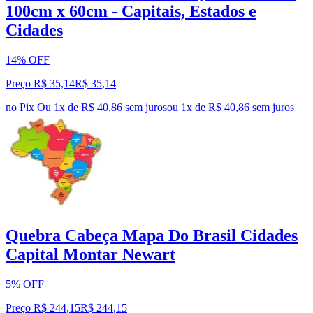
100cm x 60cm - Capitais, Estados e
Cidades
14% OFF
Preço R$ 35,14
R$
35
,
14
no Pix
Ou 1x de R$ 40,86 sem juros
ou
1
x de
R$ 40,86
sem juros
Quebra Cabeça Mapa Do Brasil Cidades
Capital Montar Newart
5% OFF
Preço R$ 244,15
R$
244
,
15