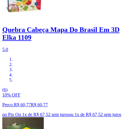
Quebra Cabeça Mapa Do Brasil Em 3D
Elka 1109
5.0
(6)
10% OFF
Preço R$ 60,77
R$
60
,
77
no Pix
Ou 1x de R$ 67,52 sem juros
ou
1
x de
R$ 67,52
sem juros