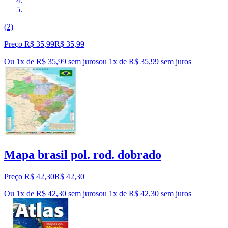
(2)
Preço R$ 35,99
R$
35
,
99
Ou 1x de R$ 35,99 sem juros
ou
1
x de
R$ 35,99
sem juros
Mapa brasil pol. rod. dobrado
Preço R$ 42,30
R$
42
,
30
Ou 1x de R$ 42,30 sem juros
ou
1
x de
R$ 42,30
sem juros