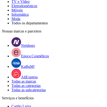
TV e Vídeo
Eletrodomésticos
Móveis
Informática
Moda
Todos os departamentos
Nossas marcas e parceiros
Netshoes
Epoca Cosméticos
KaBuM!
AliExpress
Todas as marcas
Todas as categorias
Todas as subcategorias
Serviços e benefícios
Cartão Luiza