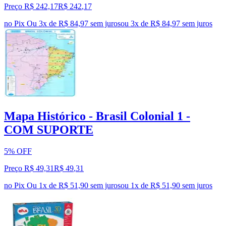
Preço R$ 242,17
R$
242
,
17
no Pix
Ou 3x de R$ 84,97 sem juros
ou
3
x de
R$ 84,97
sem juros
Mapa Histórico - Brasil Colonial 1 -
COM SUPORTE
5% OFF
Preço R$ 49,31
R$
49
,
31
no Pix
Ou 1x de R$ 51,90 sem juros
ou
1
x de
R$ 51,90
sem juros