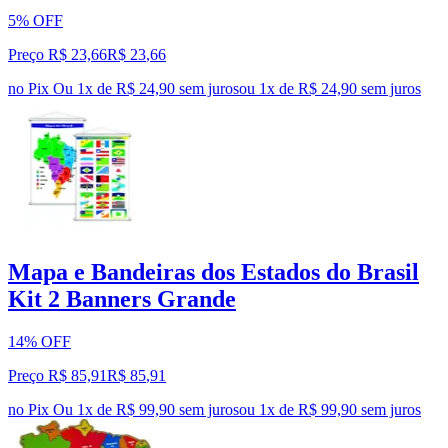
5% OFF
Preço R$ 23,66
R$
23
,
66
no Pix
Ou 1x de R$ 24,90 sem juros
ou
1
x de
R$ 24,90
sem juros
Mapa e Bandeiras dos Estados do Brasil
Kit 2 Banners Grande
14% OFF
Preço R$ 85,91
R$
85
,
91
no Pix
Ou 1x de R$ 99,90 sem juros
ou
1
x de
R$ 99,90
sem juros