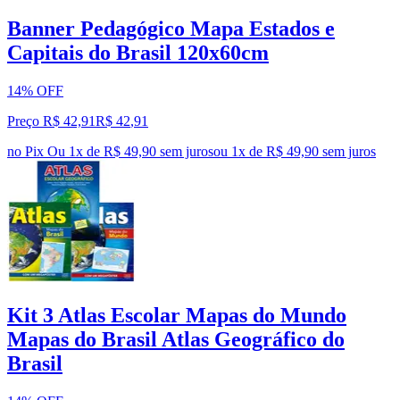
Banner Pedagógico Mapa Estados e
Capitais do Brasil 120x60cm
14% OFF
Preço R$ 42,91
R$
42
,
91
no Pix
Ou 1x de R$ 49,90 sem juros
ou
1
x de
R$ 49,90
sem juros
Kit 3 Atlas Escolar Mapas do Mundo
Mapas do Brasil Atlas Geográfico do
Brasil