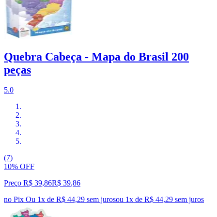
Quebra Cabeça - Mapa do Brasil 200
peças
5.0
(7)
10% OFF
Preço R$ 39,86
R$
39
,
86
no Pix
Ou 1x de R$ 44,29 sem juros
ou
1
x de
R$ 44,29
sem juros