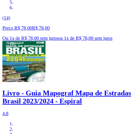
(14)
Preço R$ 78,00
R$
78
,
00
Ou 1x de R$ 78,00 sem juros
ou
1
x de
R$ 78,00
sem juros
Livro - Guia Mapograf Mapa de Estradas
Brasil 2023/2024 - Espiral
4.8