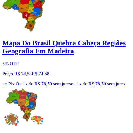
Mapa Do Brasil Quebra Cabeça Regiões
Geografia Em Madeira
5% OFF
Preço R$ 74,58
R$
74
,
58
no Pix
Ou 1x de R$ 78,50 sem juros
ou
1
x de
R$ 78,50
sem juros