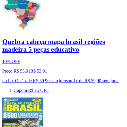
Quebra cabeça mapa brasil regiões
madeira 5 peças educativo
10% OFF
Preço R$ 53,91
R$
53
,
91
no Pix
Ou 1x de R$ 59,90 sem juros
ou
1
x de
R$ 59,90
sem juros
Cupom R$ 15 OFF