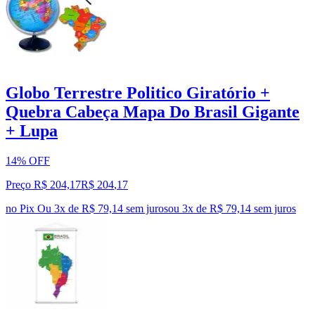
Globo Terrestre Politico Giratório +
Quebra Cabeça Mapa Do Brasil Gigante
+ Lupa
14% OFF
Preço R$ 204,17
R$
204
,
17
no Pix
Ou 3x de R$ 79,14 sem juros
ou
3
x de
R$ 79,14
sem juros