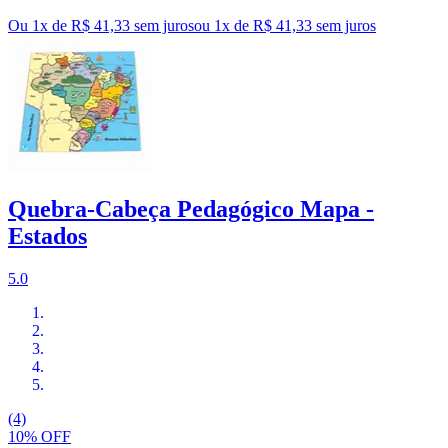
Ou 1x de R$ 41,33 sem juros
ou
1
x de
R$ 41,33
sem juros
Quebra-Cabeça Pedagógico Mapa -
Estados
5.0
(4)
10% OFF