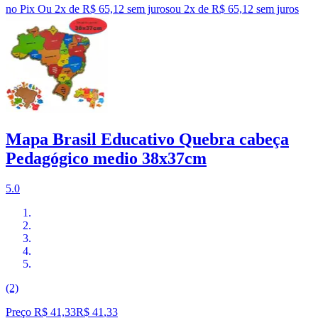
no Pix
Ou 2x de R$ 65,12 sem juros
ou
2
x de
R$ 65,12
sem juros
Mapa Brasil Educativo Quebra cabeça
Pedagógico medio 38x37cm
5.0
(2)
Preço R$ 41,33
R$
41
,
33