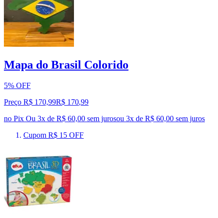
Mapa do Brasil Colorido
5% OFF
Preço R$ 170,99
R$
170
,
99
no Pix
Ou 3x de R$ 60,00 sem juros
ou
3
x de
R$ 60,00
sem juros
Cupom R$ 15 OFF