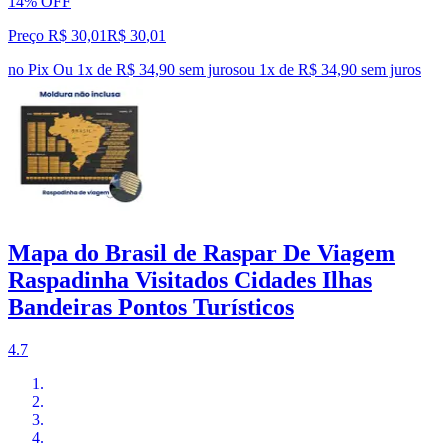
14% OFF
Preço R$ 30,01
R$
30
,
01
no Pix
Ou 1x de R$ 34,90 sem juros
ou
1
x de
R$ 34,90
sem juros
Mapa do Brasil de Raspar De Viagem
Raspadinha Visitados Cidades Ilhas
Bandeiras Pontos Turísticos
4.7