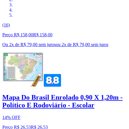
(16)
Preço R$ 158,00
R$
158
,
00
Ou 2x de R$ 79,00 sem juros
ou
2
x de
R$ 79,00
sem juros
Mapa Do Brasil Enrolado 0,90 X 1,20m -
Político E Rodoviário - Escolar
14% OFF
Preço R$ 26,53
R$
26
,
53