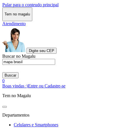
Pular para o conteudo principal
Tem no magalu
Atendimento
Digite seu CEP
Buscar no Magalu
Buscar
0
Boas vindas :)
Entre ou Cadastre-se
Tem no Magalu
Departamentos
Celulares e Smartphones