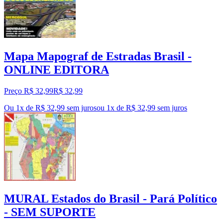
Mapa Mapograf de Estradas Brasil -
ONLINE EDITORA
Preço R$ 32,99
R$
32
,
99
Ou 1x de R$ 32,99 sem juros
ou
1
x de
R$ 32,99
sem juros
MURAL Estados do Brasil - Pará Político
- SEM SUPORTE