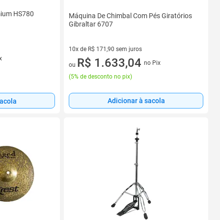
mium HS780
Máquina De Chimbal Com Pés Giratórios
Gibraltar 6707
10x de R$ 171,90 sem juros
x
10 vez de R$ 171,90 sem juros
R$ 1.633,04
no Pix
ou
(
5% de desconto no pix
)
Adicionar à sacola
sacola