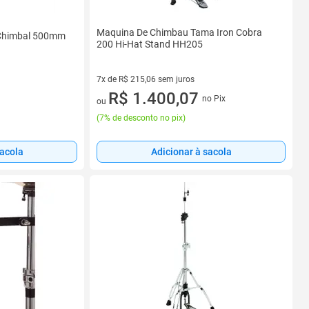
Maquina De Chimbau Tama Iron Cobra
 Chimbal 500mm
200 Hi-Hat Stand HH205
7x de R$ 215,06 sem juros
7 vez de R$ 215,06 sem juros
R$ 1.400,07
no Pix
ou
(
7% de desconto no pix
)
sacola
Adicionar à sacola