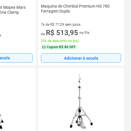
Maquina de Chimbal Premium HS-780
at Mapex Mars
Ferragem Dupla
ória Clamp
7x de R$ 77,29 sem juros
7 vez de R$ 77,29 sem juros
R$ 513,95
no Pix
ou
x
(
5% de desconto no pix
)
Cupom
R$ 80 OFF
sacola
Adicionar à sacola