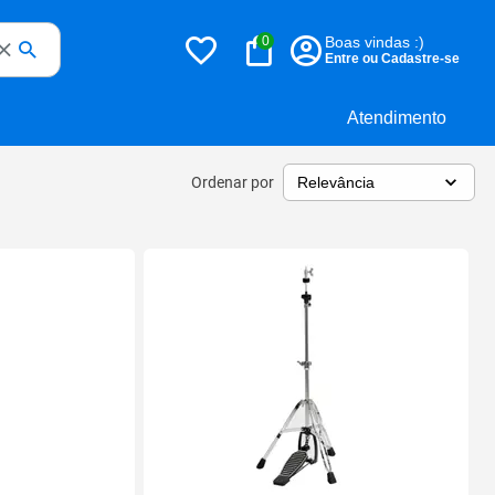
0
Boas vindas :)
Entre ou Cadastre-se
Atendimento
Ordenar por