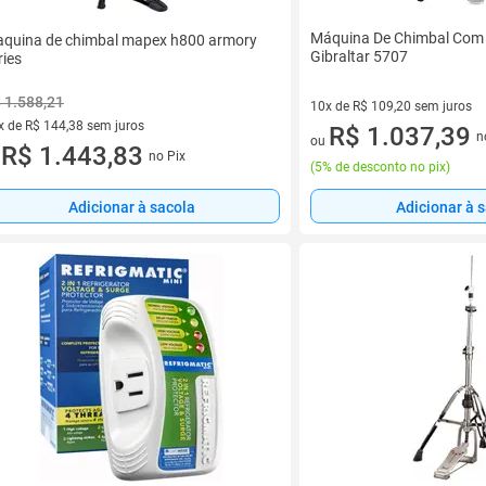
Máquina De Chimbal Com 
quina de chimbal mapex h800 armory
Gibraltar 5707
ries
 1.588,21
10x de R$ 109,20 sem juros
x de R$ 144,38 sem juros
10 vez de R$ 109,20 sem juro
R$ 1.037,39
n
ou
vez de R$ 144,38 sem juros
R$ 1.443,83
no Pix
u
(
5% de desconto no pix
)
Adicionar à sacola
Adicionar à 