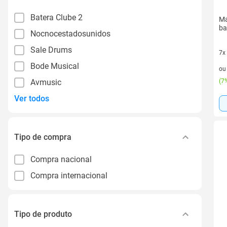
Batera Clube 2
Ma
ba
Nocnocestadosunidos
Sale Drums
7x
7 v
Bode Musical
o
Avmusic
(
7%
Ver todos
Tipo de compra
Compra nacional
Compra internacional
Tipo de produto