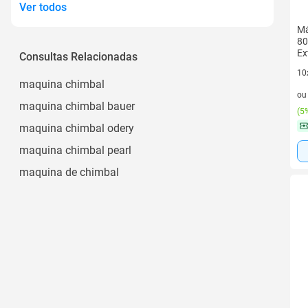
Ver todos
Má
80
Ex
Consultas Relacionadas
10
maquina chimbal
10 
o
maquina chimbal bauer
(
5%
maquina chimbal odery
maquina chimbal pearl
maquina de chimbal