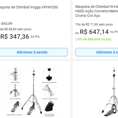
Maquina de Chimbal Hi-H
quina de Chimbal Vogga VPHH200
H600 Ação Corrente Mem
Cromo Cor:Aço
 382,09
10x de R$ 71,90 sem juros
 de R$ 86,84 sem juros
10 vez de R$ 71,90 sem juros
R$ 647,14
no Pi
ou
ez de R$ 86,84 sem juros
R$ 347,36
no Pix
u
(
10% de desconto no pix
)
Adicionar à sacola
Adicionar à 