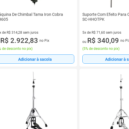
quina De Chimbal Tama Iron Cobra
Suporte Com Efeito Para C
H605
SC-HHOTPK
x de R$ 314,28 sem juros
5x de R$ 71,60 sem juros
vez de R$ 314,28 sem juros
R$ 2.922,83
5 vez de R$ 71,60 sem juros
R$ 340,09
no Pix
no Pi
u
ou
 de desconto no pix
)
(
5% de desconto no pix
)
Adicionar à sacola
Adicionar à 