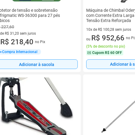
otetor de tensão e sobretensão
Máquina de Chimbal Oder
frigmatic WS-36300 para 27 pés
com Corrente Extra Larga 
bicos
Tensão Extra Reforçada
 227,60
10x de R$ 100,28 sem juros
 de R$ 31,20 sem juros
10 vez de R$ 100,28 sem juro
R$ 952,66
no Pi
ou
ez de R$ 31,20 sem juros
R$ 218,40
no Pix
u
(
5% de desconto no pix
)
Compra Internacional
Cupom
R$ 60 OFF
Adicionar à 
Adicionar à sacola