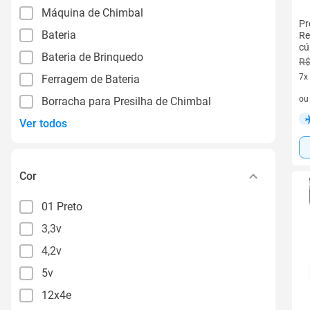
Máquina de Chimbal
Pr
Bateria
Re
cú
Bateria de Brinquedo
R$
7x
Ferragem de Bateria
7 v
o
Borracha para Presilha de Chimbal
Ver todos
Cor
01 Preto
3,3v
4,2v
5v
12x4e