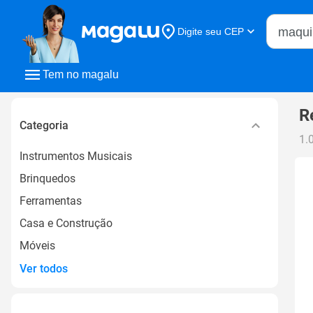
Buscar n
Digite seu CEP
Buscar
Tem no magalu
R
Categoria
1.
Instrumentos Musicais
Brinquedos
Ferramentas
Casa e Construção
Móveis
Ver todos