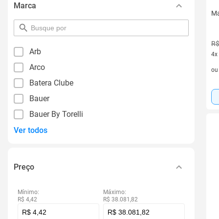
Marca
Ma
pesquisar
por
R$
filtro
Arb
4x
4 v
Arco
o
Batera Clube
Bauer
Bauer By Torelli
Ver todos
Preço
Mínimo:
Máximo:
R$ 4,42
R$ 38.081,82