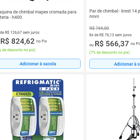
Par de chimbal - krest 14 
quina de chimbal mapex cromada para
novo
teria - h400
R$ 769,00
 de R$ 126,67 sem juros
8x de R$ 76,13 sem juros
ez de R$ 126,67 sem juros
R$ 824,62
no Pix
8 vez de R$ 76,13 sem juros
R$ 566,37
u
no Pi
ou
 de desconto no pix
)
(
7% de desconto no pix
)
Adicionar à sacola
Adicionar à 