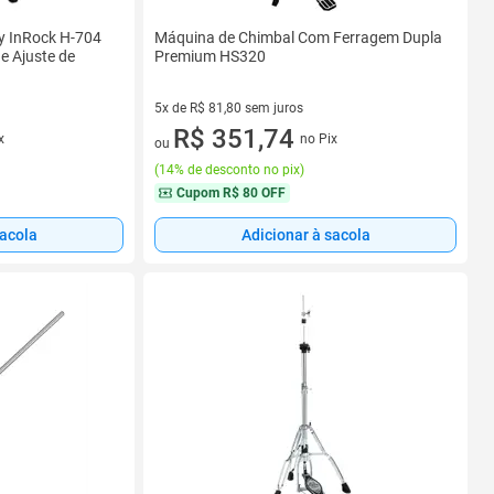
y InRock H-704
Máquina de Chimbal Com Ferragem Dupla
e Ajuste de
Premium HS320
5x de R$ 81,80 sem juros
s
5 vez de R$ 81,80 sem juros
R$ 351,74
x
no Pix
ou
(
14% de desconto no pix
)
Cupom
R$ 80 OFF
sacola
Adicionar à sacola