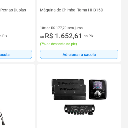
Pernas Duplas
Máquina de Chimbal Tama HH315D
10x de R$ 177,70 sem juros
s
10 vez de R$ 177,70 sem juros
R$ 1.652,61
o Pix
no Pix
ou
(
7% de desconto no pix
)
sacola
Adicionar à sacola