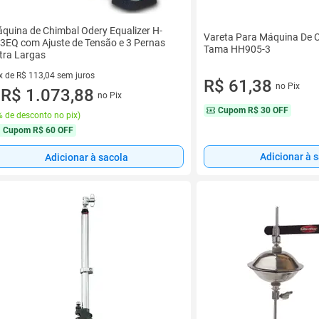
quina de Chimbal Odery Equalizer H-
Vareta Para Máquina De
3EQ com Ajuste de Tensão e 3 Pernas
Tama HH905-3
tra Largas
x de R$ 113,04 sem juros
R$ 61,38
no Pix
vez de R$ 113,04 sem juros
R$ 1.073,88
no Pix
u
Cupom
R$ 30 OFF
 de desconto no pix
)
Cupom
R$ 60 OFF
Adicionar à 
Adicionar à sacola