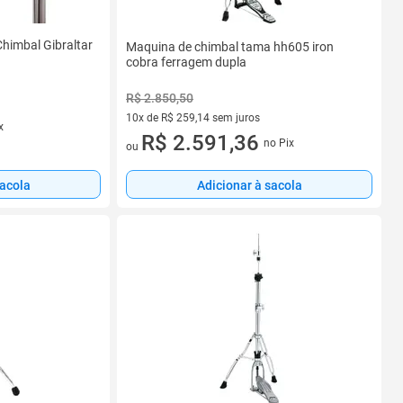
himbal Gibraltar
Maquina de chimbal tama hh605 iron
cobra ferragem dupla
R$ 2.850,50
10x de R$ 259,14 sem juros
x
10 vez de R$ 259,14 sem juros
R$ 2.591,36
no Pix
ou
sacola
Adicionar à sacola