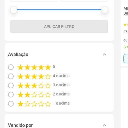
Má
Ba
APLICAR FILTRO
6x
6 v
o
(
7%
Avaliação
5
4 e acima
3 e acima
2 e acima
1 e acima
Vendido por