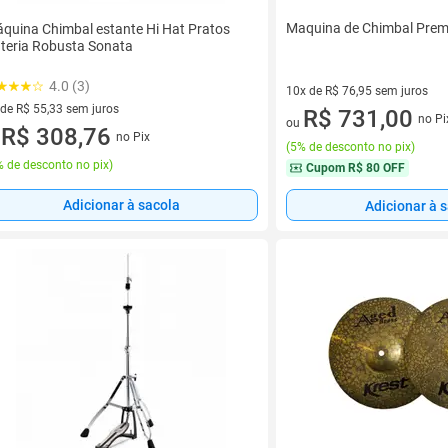
Maquina de Chimbal Pre
quina Chimbal estante Hi Hat Pratos
teria Robusta Sonata
4.0 (3)
10x de R$ 76,95 sem juros
 de R$ 55,33 sem juros
10 vez de R$ 76,95 sem juros
R$ 731,00
no Pi
ou
ez de R$ 55,33 sem juros
R$ 308,76
no Pix
u
(
5% de desconto no pix
)
 de desconto no pix
)
Cupom
R$ 80 OFF
Adicionar à sacola
Adicionar à 