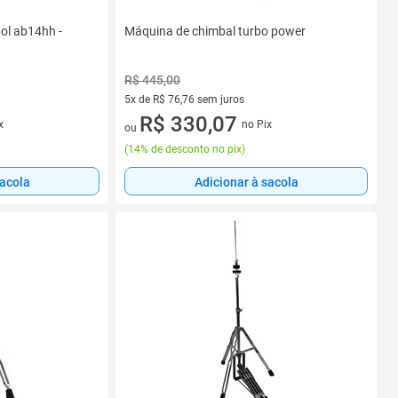
pol ab14hh -
Máquina de chimbal turbo power
R$ 445,00
5x de R$ 76,76 sem juros
5 vez de R$ 76,76 sem juros
R$ 330,07
x
no Pix
ou
(
14% de desconto no pix
)
sacola
Adicionar à sacola