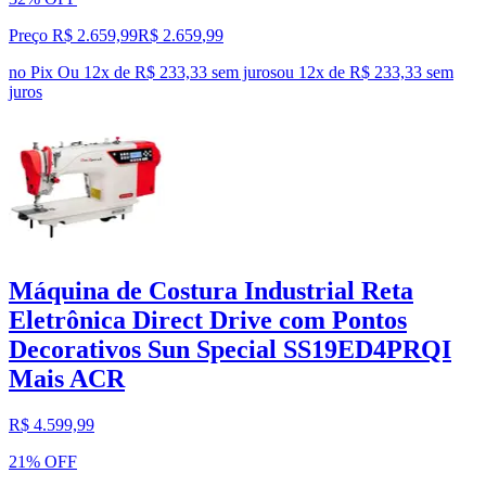
Preço R$ 2.659,99
R$
2.659
,
99
no Pix
Ou 12x de R$ 233,33 sem juros
ou
12
x de
R$ 233,33
sem
juros
Máquina de Costura Industrial Reta
Eletrônica Direct Drive com Pontos
Decorativos Sun Special SS19ED4PRQI
Mais ACR
R$ 4.599,99
21% OFF