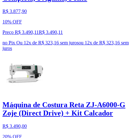
R$ 3.877,90
10% OFF
Preço R$ 3.490,11
R$
3.490
,
11
no Pix
Ou 12x de R$ 323,16 sem juros
ou
12
x de
R$ 323,16
sem
juros
Máquina de Costura Reta ZJ-A6000-G
Zoje (Direct Drive) + Kit Calcador
R$ 3.490,00
20% OFF