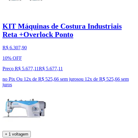
KIT Máquinas de Costura Industriais
Reta +Overlock Ponto
R$ 6.307,90
10% OFF
Preço R$ 5.677,11
R$
5.677
,
11
no Pix
Ou 12x de R$ 525,66 sem juros
ou
12
x de
R$ 525,66
sem
juros
+ 1 voltagem