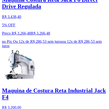
Drive Regulada
R$ 3.438,40
5% OFF
Preço R$ 3.266,48
R$
3.266
,
48
no Pix
Ou 12x de R$ 286,53 sem juros
ou
12
x de
R$ 286,53
sem
juros
Maquina de Costura Reta Industrial Jack
F4
R$ 3.200,00