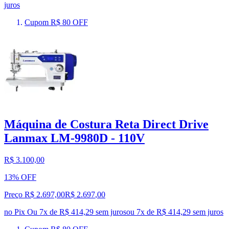
juros
Cupom R$ 80 OFF
Máquina de Costura Reta Direct Drive
Lanmax LM-9980D - 110V
R$ 3.100,00
13% OFF
Preço R$ 2.697,00
R$
2.697
,
00
no Pix
Ou 7x de R$ 414,29 sem juros
ou
7
x de
R$ 414,29
sem juros