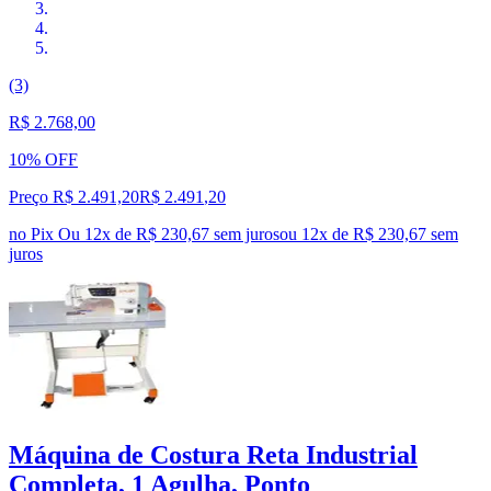
(3)
R$ 2.768,00
10% OFF
Preço R$ 2.491,20
R$
2.491
,
20
no Pix
Ou 12x de R$ 230,67 sem juros
ou
12
x de
R$ 230,67
sem
juros
Máquina de Costura Reta Industrial
Completa, 1 Agulha, Ponto