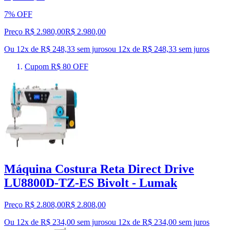
7% OFF
Preço R$ 2.980,00
R$
2.980
,
00
Ou 12x de R$ 248,33 sem juros
ou
12
x de
R$ 248,33
sem juros
Cupom R$ 80 OFF
Máquina Costura Reta Direct Drive
LU8800D-TZ-ES Bivolt - Lumak
Preço R$ 2.808,00
R$
2.808
,
00
Ou 12x de R$ 234,00 sem juros
ou
12
x de
R$ 234,00
sem juros