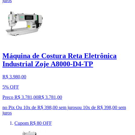
juros
Máquina de Costura Reta Eletrônica
Industrial Zoje A8000-D4-TP
R$ 3.980,00
5% OFF
Preço R$ 3.781,00
R$
3.781
,
00
no Pix
Ou 10x de R$ 398,00 sem juros
ou
10
x de
R$ 398,00
sem
juros
Cupom R$ 80 OFF