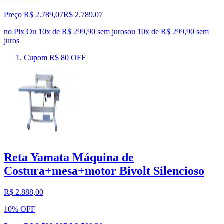
Preço R$ 2.789,07
R$
2.789
,
07
no Pix
Ou 10x de R$ 299,90 sem juros
ou
10
x de
R$ 299,90
sem
juros
Cupom R$ 80 OFF
Reta Yamata Máquina de
Costura+mesa+motor Bivolt Silencioso
R$ 2.888,00
10% OFF