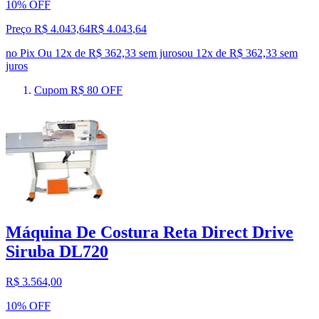
10% OFF
Preço R$ 4.043,64
R$
4.043
,
64
no Pix
Ou 12x de R$ 362,33 sem juros
ou
12
x de
R$ 362,33
sem
juros
Cupom R$ 80 OFF
Máquina De Costura Reta Direct Drive
Siruba DL720
R$ 3.564,00
10% OFF