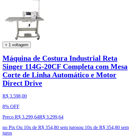
+ 1 voltagem
Máquina de Costura Industrial Reta
Singer 114G-20CF Completa com Mesa
Corte de Linha Automático e Motor
Direct Drive
R$ 3.598,00
8% OFF
Preço R$ 3.299,64
R$
3.299
,
64
no Pix
Ou 10x de R$ 354,80 sem juros
ou
10
x de
R$ 354,80
sem
juros