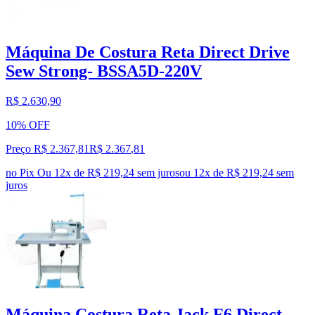
Máquina De Costura Reta Direct Drive
Sew Strong- BSSA5D-220V
R$ 2.630,90
10% OFF
Preço R$ 2.367,81
R$
2.367
,
81
no Pix
Ou 12x de R$ 219,24 sem juros
ou
12
x de
R$ 219,24
sem
juros
Máquina Costura Reta Jack F6 Direct