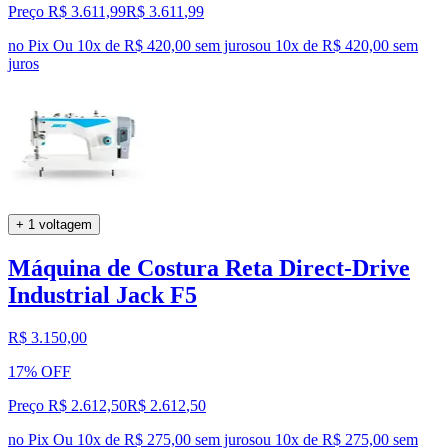
Preço R$ 3.611,99
R$
3.611
,
99
no Pix
Ou 10x de R$ 420,00 sem juros
ou
10
x de
R$ 420,00
sem
juros
+ 1 voltagem
Máquina de Costura Reta Direct-Drive
Industrial Jack F5
R$ 3.150,00
17% OFF
Preço R$ 2.612,50
R$
2.612
,
50
no Pix
Ou 10x de R$ 275,00 sem juros
ou
10
x de
R$ 275,00
sem