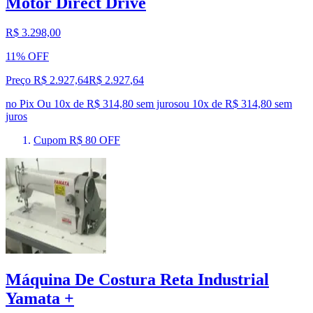
Motor Direct Drive
R$ 3.298,00
11% OFF
Preço R$ 2.927,64
R$
2.927
,
64
no Pix
Ou 10x de R$ 314,80 sem juros
ou
10
x de
R$ 314,80
sem
juros
Cupom R$ 80 OFF
Máquina De Costura Reta Industrial
Yamata +