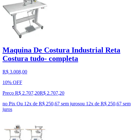
Maquina De Costura Industrial Reta
Costura tudo- completa
R$ 3.008,00
10% OFF
Preço R$ 2.707,20
R$
2.707
,
20
no Pix
Ou 12x de R$ 250,67 sem juros
ou
12
x de
R$ 250,67
sem
juros