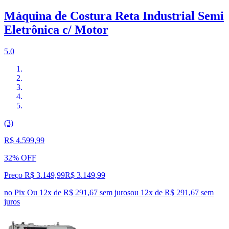
Máquina de Costura Reta Industrial Semi
Eletrônica c/ Motor
5.0
(3)
R$ 4.599,99
32% OFF
Preço R$ 3.149,99
R$
3.149
,
99
no Pix
Ou 12x de R$ 291,67 sem juros
ou
12
x de
R$ 291,67
sem
juros