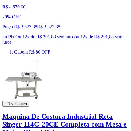
R$ 4.670,00
29% OFF
Preço R$ 3.327,38
R$
3.327
,
38
no Pix
Ou 12x de R$ 291,88 sem juros
ou
12
x de
R$ 291,88
sem
juros
Cupom R$ 80 OFF
+ 1 voltagem
Máquina De Costura Industrial Reta
Singer 114G-20CE Completa com Mesa e