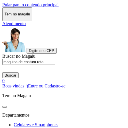
Pular para o conteudo principal
Tem no magalu
Atendimento
Digite seu CEP
Buscar no Magalu
Buscar
0
Boas vindas :)
Entre ou Cadastre-se
Tem no Magalu
Departamentos
Celulares e Smartphones