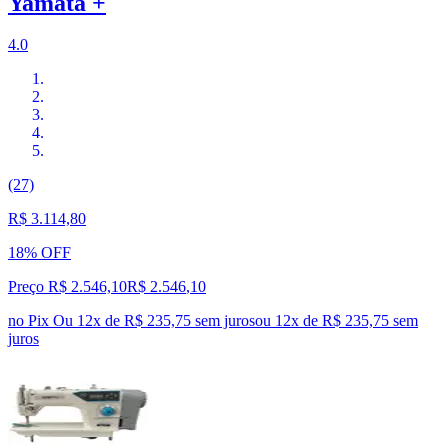
Yamata +
4.0
(27)
R$ 3.114,80
18% OFF
Preço R$ 2.546,10
R$
2.546
,
10
no Pix
Ou 12x de R$ 235,75 sem juros
ou
12
x de
R$ 235,75
sem
juros