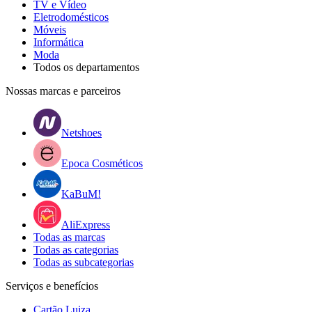
TV e Vídeo
Eletrodomésticos
Móveis
Informática
Moda
Todos os departamentos
Nossas marcas e parceiros
Netshoes
Epoca Cosméticos
KaBuM!
AliExpress
Todas as marcas
Todas as categorias
Todas as subcategorias
Serviços e benefícios
Cartão Luiza