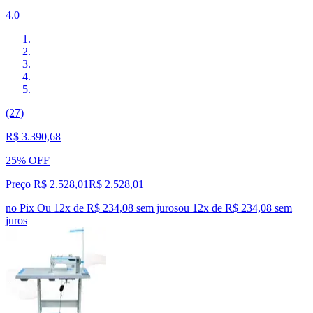
4.0
(27)
R$ 3.390,68
25% OFF
Preço R$ 2.528,01
R$
2.528
,
01
no Pix
Ou 12x de R$ 234,08 sem juros
ou
12
x de
R$ 234,08
sem
juros