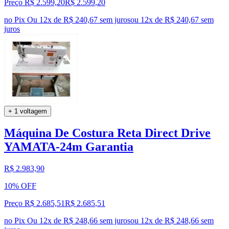
Preço R$ 2.599,20
R$
2.599
,
20
no Pix
Ou 12x de R$ 240,67 sem juros
ou
12
x de
R$ 240,67
sem
juros
+ 1 voltagem
Máquina De Costura Reta Direct Drive
YAMATA-24m Garantia
R$ 2.983,90
10% OFF
Preço R$ 2.685,51
R$
2.685
,
51
no Pix
Ou 12x de R$ 248,66 sem juros
ou
12
x de
R$ 248,66
sem