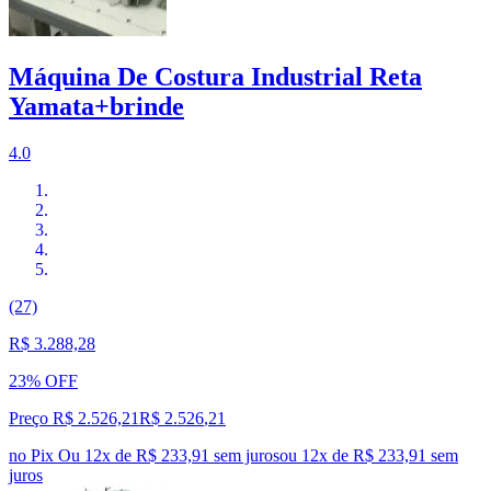
Máquina De Costura Industrial Reta
Yamata+brinde
4.0
(27)
R$ 3.288,28
23% OFF
Preço R$ 2.526,21
R$
2.526
,
21
no Pix
Ou 12x de R$ 233,91 sem juros
ou
12
x de
R$ 233,91
sem
juros