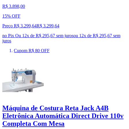
R$ 3.898,00
15% OFF
Preço R$ 3.299,64
R$
3.299
,
64
no Pix
Ou 12x de R$ 295,67 sem juros
ou
12
x de
R$ 295,67
sem
juros
Cupom R$ 80 OFF
Máquina de Costura Reta Jack A4B
Eletrônica Automática Direct Drive 110v
Completa Com Mesa