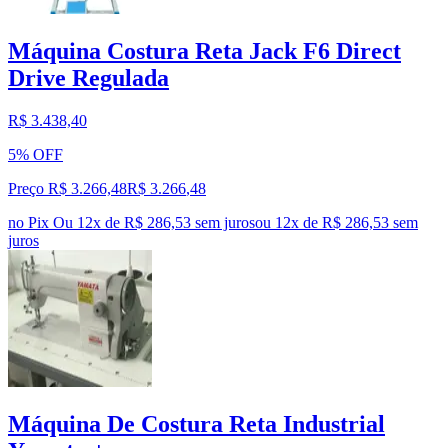
Máquina Costura Reta Jack F6 Direct
Drive Regulada
R$ 3.438,40
5% OFF
Preço R$ 3.266,48
R$
3.266
,
48
no Pix
Ou 12x de R$ 286,53 sem juros
ou
12
x de
R$ 286,53
sem
juros
Máquina De Costura Reta Industrial