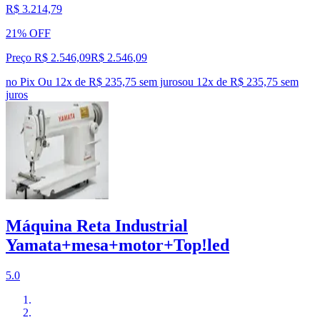
R$ 3.214,79
21% OFF
Preço R$ 2.546,09
R$
2.546
,
09
no Pix
Ou 12x de R$ 235,75 sem juros
ou
12
x de
R$ 235,75
sem
juros
Máquina Reta Industrial
Yamata+mesa+motor+Top!led
5.0