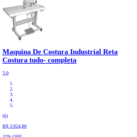
Maquina De Costura Industrial Reta
Costura tudo- completa
5.0
(6)
R$ 3.924,80
32% OFF