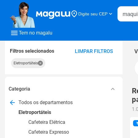
Buscar n
Digite seu CEP
Buscar
Tem no magalu
Filtros selecionados
V
LIMPAR FILTROS
Eletroportáteis
Categoria
R
p
Todos os departamentos
1.
Eletroportáteis
Cafeteira Elétrica
Cafeteira Expresso