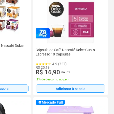
é Nescafé Dolce
Cápsula de Café Nescafé Dolce Gusto
Espresso 10 Cápsulas
4.9 (727)
R$ 25,19
R$ 16,90
no Pix
(
1% de desconto no pix
)
sacola
Adicionar à sacola
Mercado Full