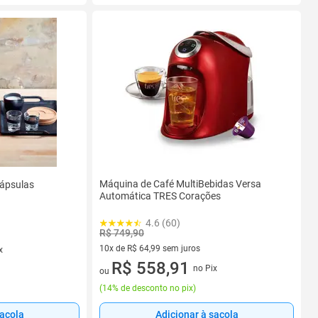
Máquina de Café MultiBebidas Versa
Cápsulas
Automática TRES Corações
4.6 (60)
R$ 749,90
10x de R$ 64,99 sem juros
x
10 vez de R$ 64,99 sem juros
R$ 558,91
no Pix
ou
(
14% de desconto no pix
)
sacola
Adicionar à sacola