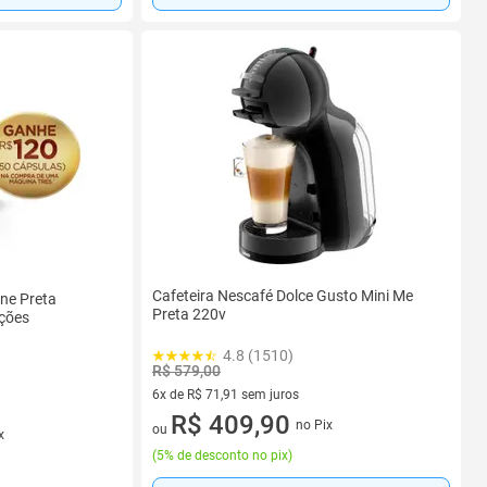
Cafeteira Nescafé Dolce Gusto Mini Me
one Preta
Preta 220v
ções
4.8 (1510)
R$ 579,00
6x de R$ 71,91 sem juros
6 vez de R$ 71,91 sem juros
R$ 409,90
no Pix
ou
x
(
5% de desconto no pix
)