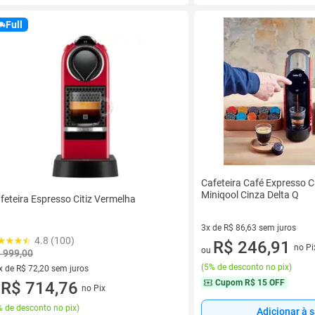
Full
Cafeteira Café Expresso 
Miniqool Cinza Delta Q
feteira Espresso Citiz Vermelha
3x de R$ 86,63 sem juros
4.8 (100)
3 vez de R$ 86,63 sem juros
R$ 246,91
no Pi
ou
 999,00
(
5% de desconto no pix
)
x de R$ 72,20 sem juros
Cupom
R$ 15 OFF
vez de R$ 72,20 sem juros
R$ 714,76
no Pix
u
 de desconto no pix
)
Adicionar à 