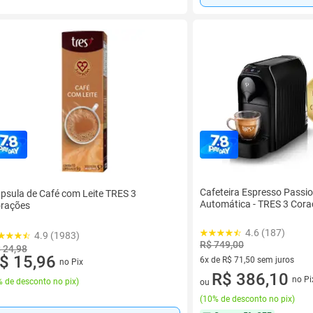
Cafeteira Espresso Passi
psula de Café com Leite TRES 3
Automática - TRES 3 Cora
rações
4.6 (187)
4.9 (1983)
R$ 749,00
 24,98
$ 15,96
6x de R$ 71,50 sem juros
no Pix
6 vez de R$ 71,50 sem juros
R$ 386,10
no Pi
 de desconto no pix
)
ou
(
10% de desconto no pix
)