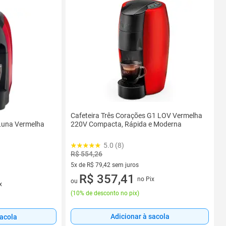
Cafeteira Três Corações G1 LOV Vermelha
 Luna Vermelha
220V Compacta, Rápida e Moderna
5.0 (8)
R$ 554,26
5x de R$ 79,42 sem juros
5 vez de R$ 79,42 sem juros
R$ 357,41
no Pix
ou
x
(
10% de desconto no pix
)
Adicionar à sacola
sacola