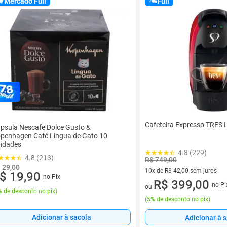
Mercado Full
Full
Cafeteira Expresso TRES
psula Nescafe Dolce Gusto &
penhagen Café Lingua de Gato 10
idades
4.8 (229)
4.8 (213)
R$ 749,00
 29,00
10x de R$ 42,00 sem juros
$ 19,90
no Pix
10 vez de R$ 42,00 sem juros
R$ 399,00
no Pi
ou
 de desconto no pix
)
(
5% de desconto no pix
)
Adicionar à sacola
Adicionar à 