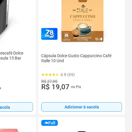
Nescafé Dolce
Cápsula Dolce Gusto Cappuccino Café
psula 15 Bar
Italle 10 Und
4.8 (69)
R$ 27,90
R$ 19,07
no Pix
x
Adicionar à sacola
sacola
Full