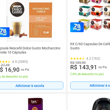
Kit C/60 Capsulas De Caf
psula Nescafé Dolce Gusto Mochaccino
Gusto
nela 10 Cápsulas
4.2 (762)
4.9 (2085)
R$ 189,90
 27,49
R$ 143,91
no Pix
$ 16,90
no Pix
(
10% de desconto no pix
)
 de desconto no pix
)
Adicionar à 
Adicionar à sacola