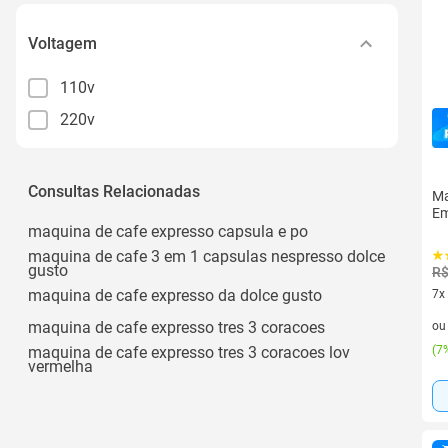
Voltagem
110v
220v
Consultas Relacionadas
Ma
Em
maquina de cafe expresso capsula e po
maquina de cafe 3 em 1 capsulas nespresso dolce
gusto
R$
maquina de cafe expresso da dolce gusto
7x
7 v
maquina de cafe expresso tres 3 coracoes
o
maquina de cafe expresso tres 3 coracoes lov
(
7%
vermelha