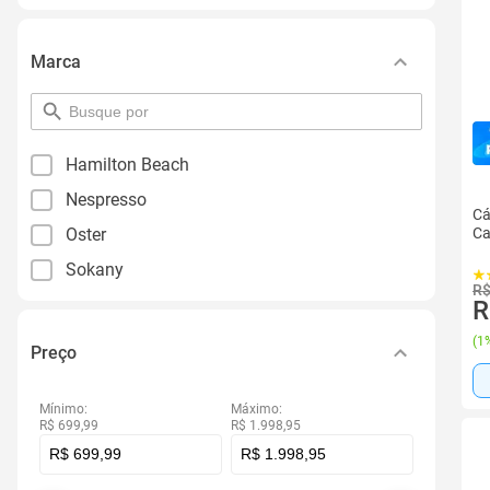
Marca
pesquisar
por
filtro
Hamilton Beach
Nespresso
Cá
Oster
Ca
Sokany
R$
R
(
1%
Preço
Mínimo:
Máximo:
R$ 699,99
R$ 1.998,95