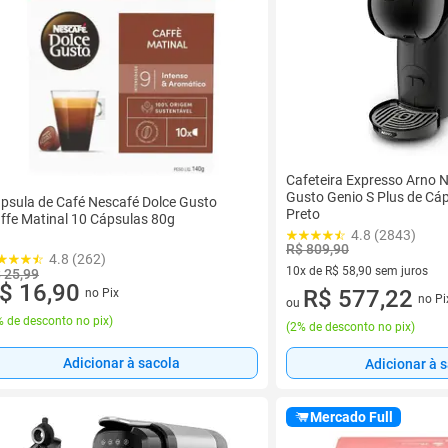
Cafeteira Expresso Arno 
Gusto Genio S Plus de Cá
psula de Café Nescafé Dolce Gusto
Preto
ffe Matinal 10 Cápsulas 80g
4.8 (2843)
R$ 809,90
4.8 (262)
10x de R$ 58,90 sem juros
 25,99
$ 16,90
10 vez de R$ 58,90 sem juros
R$ 577,22
no Pix
no Pi
ou
 de desconto no pix
)
(
2% de desconto no pix
)
Adicionar à sacola
Adicionar à 
Mercado Full