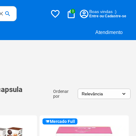
0
Boas vindas :)
Entre ou Cadastre-se
Atendimento
capsula
Ordenar
por
Mercado Full