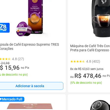
psula de Café Espresso Supremo TRES
Máquina de Café Três Co
Corações
Preta para Café Espresso
4.8 (27)
4.8 (402)
 24,98
$ 15,96
no Pix
8x de R$ 63,63 sem juros
8 vez de R$ 63,63 sem juros
R$ 478,46
 de desconto no pix
)
no Pi
ou
(
6% de desconto no pix
)
Adicionar à sacola
Mercado Full