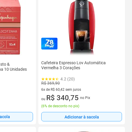
Cafeteira Espresso Lov Automática
sto &
Vermelha 3 Corações
ha 10 Unidades
4.2 (20)
R$ 369,90
6x de R$ 60,42 sem juros
6 vez de R$ 60,42 sem juros
R$ 340,75
no Pix
ou
(
6% de desconto no pix
)
sacola
Adicionar à sacola