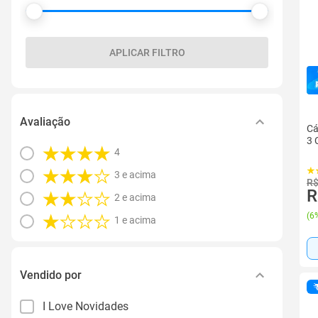
APLICAR FILTRO
Avaliação
Cá
3 
4
3 e acima
R$
R
2 e acima
(
6%
1 e acima
Vendido por
I Love Novidades