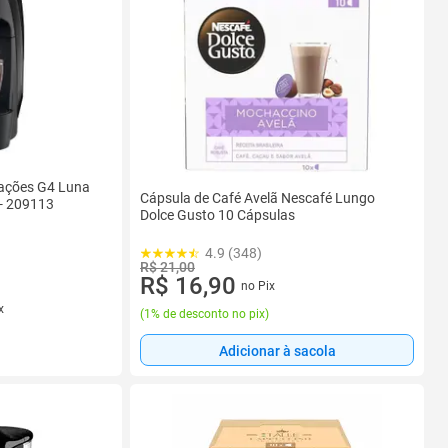
rações G4 Luna
Cápsula de Café Avelã Nescafé Lungo
 - 209113
Dolce Gusto 10 Cápsulas
4.9 (348)
R$ 21,00
R$ 16,90
no Pix
x
(
1% de desconto no pix
)
Adicionar à sacola