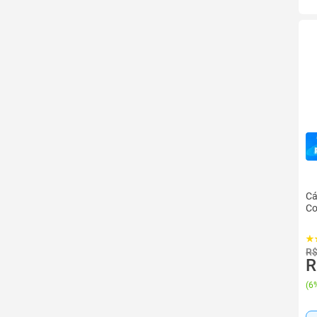
Cá
Co
R$
R
(
6%