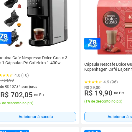
quina Café Nespresso Dolce Gusto 3
 1 Cápsulas Pó Cafeteira 1.400w
Cápsula Nescafe Dolce Gu
Kopenhagen Café Lajotin
4.6 (10)
 754,90
4.9 (96)
 de R$ 107,84 sem juros
R$ 29,00
R$ 19,90
ez de R$ 107,84 sem juros
R$ 702,05
no Pix
no Pix
u
(
1% de desconto no pix
)
 de desconto no pix
)
Adicionar à 
Adicionar à sacola