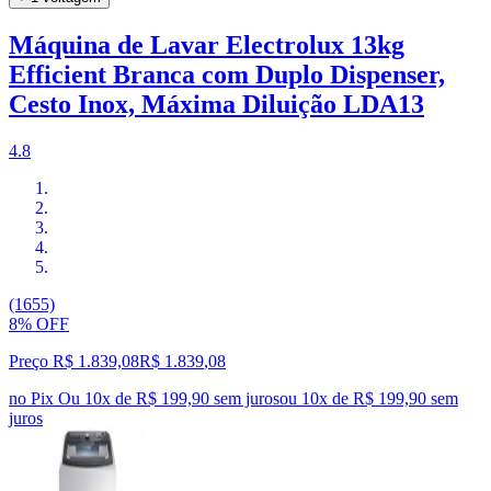
Máquina de Lavar Electrolux 13kg
Efficient Branca com Duplo Dispenser,
Cesto Inox, Máxima Diluição LDA13
4.8
(1655)
8% OFF
Preço R$ 1.839,08
R$
1.839
,
08
no Pix
Ou 10x de R$ 199,90 sem juros
ou
10
x de
R$ 199,90
sem
juros