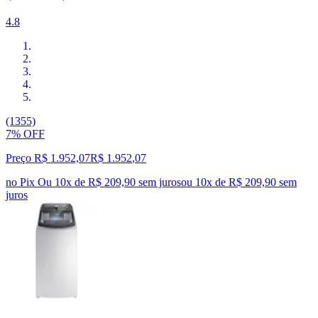
4.8
(1355)
7% OFF
Preço R$ 1.952,07
R$
1.952
,
07
no Pix
Ou 10x de R$ 209,90 sem juros
ou
10
x de
R$ 209,90
sem
juros