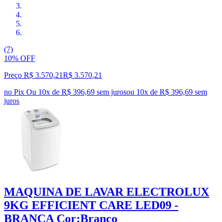
(7)
10% OFF
Preço R$ 3.570,21
R$
3.570
,
21
no Pix
Ou 10x de R$ 396,69 sem juros
ou
10
x de
R$ 396,69
sem
juros
MAQUINA DE LAVAR ELECTROLUX
9KG EFFICIENT CARE LED09 -
BRANCA Cor:Branco