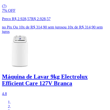
(7)
7% OFF
Preço R$ 2.928,57
R$
2.928
,
57
no Pix
Ou 10x de R$ 314,90 sem juros
ou
10
x de
R$ 314,90
sem
juros
Máquina de Lavar 9kg Electrolux
Efficient Care 127V Branca
4.8