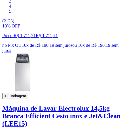
(2123)
10% OFF
Preço R$ 1.711,71
R$
1.711
,
71
no Pix
Ou 10x de R$ 190,19 sem juros
ou
10
x de
R$ 190,19
sem
juros
+ 1 voltagem
Máquina de Lavar Electrolux 14,5kg
Branca Efficient Cesto inox e Jet&Clean
(LEE15)