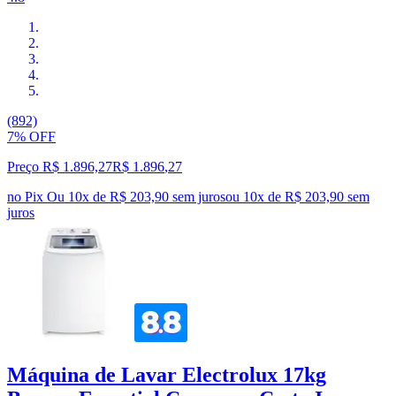
(892)
7% OFF
Preço R$ 1.896,27
R$
1.896
,
27
no Pix
Ou 10x de R$ 203,90 sem juros
ou
10
x de
R$ 203,90
sem
juros
Máquina de Lavar Electrolux 17kg