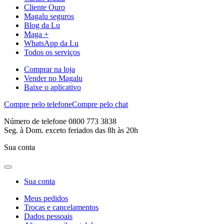
Cliente Ouro
Magalu seguros
Blog da Lu
Maga +
WhatsApp da Lu
Todos os serviços
Comprar na loja
Vender no Magalu
Baixe o aplicativo
Compre pelo telefone
Compre pelo chat
Número de telefone 0800 773 3838
Seg. à Dom. exceto feriados das 8h às 20h
Sua conta
Sua conta
Meus pedidos
Trocas e cancelamentos
Dados pessoais