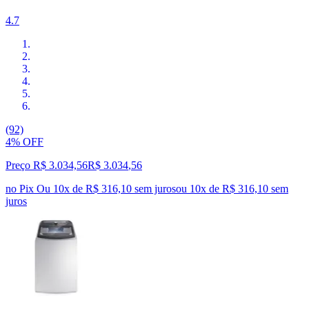
4.7
(92)
4% OFF
Preço R$ 3.034,56
R$
3.034
,
56
no Pix
Ou 10x de R$ 316,10 sem juros
ou
10
x de
R$ 316,10
sem
juros