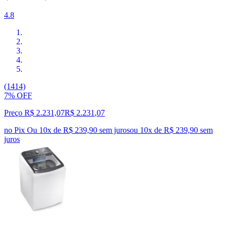
4.8
(1414)
7% OFF
Preço R$ 2.231,07
R$
2.231
,
07
no Pix
Ou 10x de R$ 239,90 sem juros
ou
10
x de
R$ 239,90
sem
juros