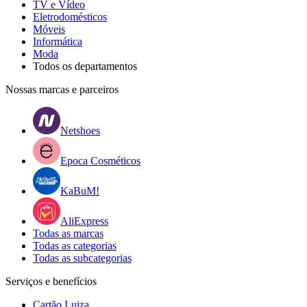
TV e Vídeo
Eletrodomésticos
Móveis
Informática
Moda
Todos os departamentos
Nossas marcas e parceiros
Netshoes
Epoca Cosméticos
KaBuM!
AliExpress
Todas as marcas
Todas as categorias
Todas as subcategorias
Serviços e benefícios
Cartão Luiza