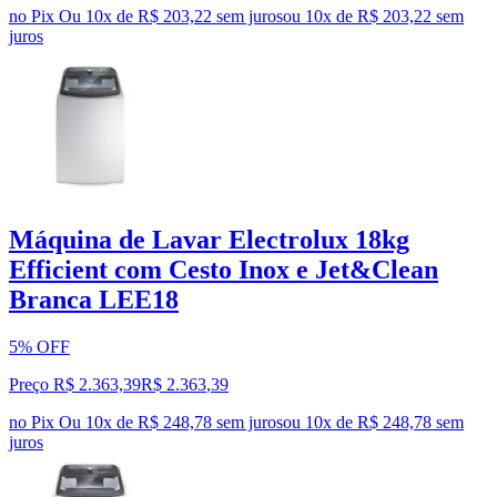
no Pix
Ou 10x de R$ 203,22 sem juros
ou
10
x de
R$ 203,22
sem
juros
Máquina de Lavar Electrolux 18kg
Efficient com Cesto Inox e Jet&Clean
Branca LEE18
5% OFF
Preço R$ 2.363,39
R$
2.363
,
39
no Pix
Ou 10x de R$ 248,78 sem juros
ou
10
x de
R$ 248,78
sem
juros