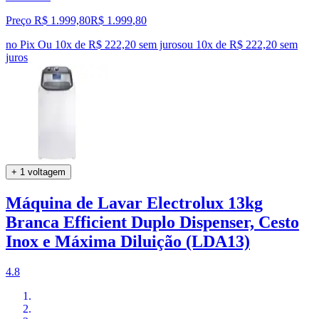
Preço R$ 1.999,80
R$
1.999
,
80
no Pix
Ou 10x de R$ 222,20 sem juros
ou
10
x de
R$ 222,20
sem
juros
+ 1 voltagem
Máquina de Lavar Electrolux 13kg
Branca Efficient Duplo Dispenser, Cesto
Inox e Máxima Diluição (LDA13)
4.8