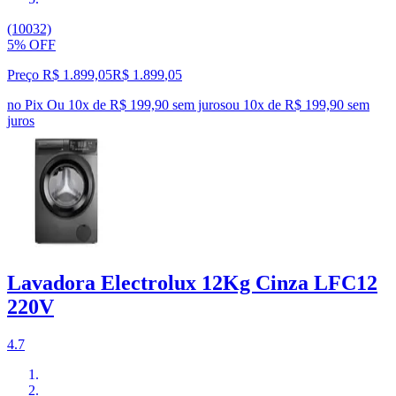
(10032)
5% OFF
Preço R$ 1.899,05
R$
1.899
,
05
no Pix
Ou 10x de R$ 199,90 sem juros
ou
10
x de
R$ 199,90
sem
juros
Lavadora Electrolux 12Kg Cinza LFC12
220V
4.7