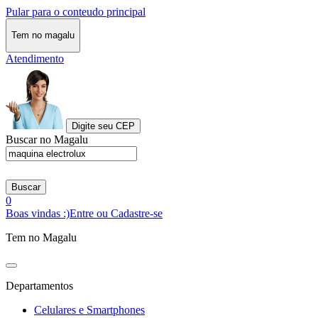
Pular para o conteudo principal
Tem no magalu
Atendimento
Digite seu CEP
Buscar no Magalu
Buscar
0
Boas vindas :)
Entre ou Cadastre-se
Tem no Magalu
Departamentos
Celulares e Smartphones