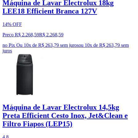
Máquina de Lavar Electrolux 18kg
LEE18 Efficient Branca 127V
14% OFF
Preço R$ 2.268,59
R$
2.268
,
59
no Pix
Ou 10x de R$ 263,79 sem juros
ou
10
x de
R$ 263,79
sem
juros
Máquina de Lavar Electrolux 14,5kg
Preta Efficient Cesto Inox, Jet&Clean e
Filtro Fiapos (LEP15)
4.8