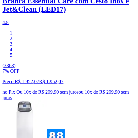
Branca Essential Care com Cesto Inox e
Jet&Clean (LED17)
4.8
(3368)
7% OFF
Preço R$ 1.952,07
R$
1.952
,
07
no Pix
Ou 10x de R$ 209,90 sem juros
ou
10
x de
R$ 209,90
sem
juros