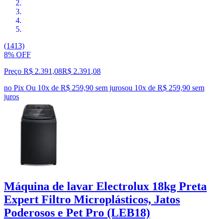
(1413)
8% OFF
Preço R$ 2.391,08
R$
2.391
,
08
no Pix
Ou 10x de R$ 259,90 sem juros
ou
10
x de
R$ 259,90
sem
juros
Máquina de lavar Electrolux 18kg Preta
Expert Filtro Microplásticos, Jatos
Poderosos e Pet Pro (LEB18)