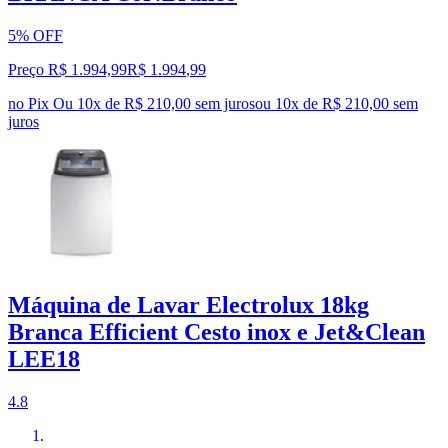
5% OFF
Preço R$ 1.994,99
R$
1.994
,
99
no Pix
Ou 10x de R$ 210,00 sem juros
ou
10
x de
R$ 210,00
sem
juros
Máquina de Lavar Electrolux 18kg
Branca Efficient Cesto inox e Jet&Clean
LEE18
4.8