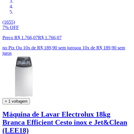
(1655)
7% OFF
Preço R$ 1.766,07
R$
1.766
,
07
no Pix
Ou 10x de R$ 189,90 sem juros
ou
10
x de
R$ 189,90
sem
juros
+ 1 voltagem
Máquina de Lavar Electrolux 18kg
Branca Efficient Cesto inox e Jet&Clean
(LEE18)