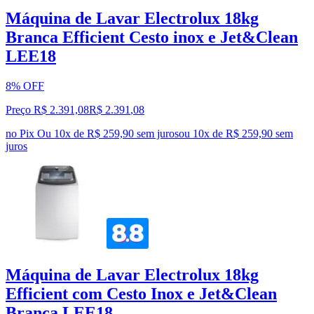
Máquina de Lavar Electrolux 18kg
Branca Efficient Cesto inox e Jet&Clean
LEE18
8% OFF
Preço R$ 2.391,08
R$
2.391
,
08
no Pix
Ou 10x de R$ 259,90 sem juros
ou
10
x de
R$ 259,90
sem
juros
Máquina de Lavar Electrolux 18kg
Efficient com Cesto Inox e Jet&Clean
Branca LEE18