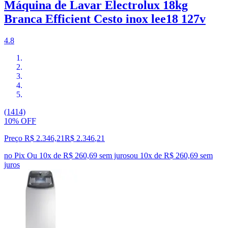
Máquina de Lavar Electrolux 18kg
Branca Efficient Cesto inox lee18 127v
4.8
(1414)
10% OFF
Preço R$ 2.346,21
R$
2.346
,
21
no Pix
Ou 10x de R$ 260,69 sem juros
ou
10
x de
R$ 260,69
sem
juros