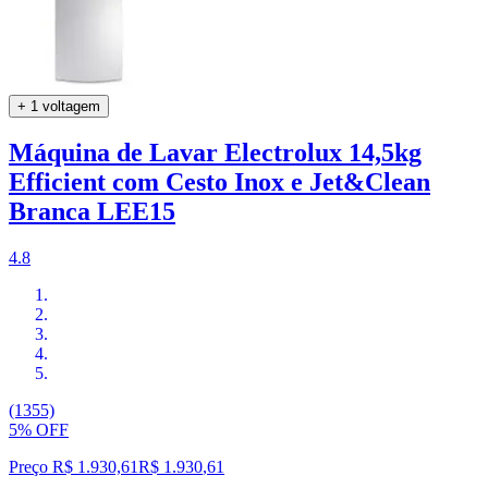
+ 1 voltagem
Máquina de Lavar Electrolux 14,5kg
Efficient com Cesto Inox e Jet&Clean
Branca LEE15
4.8
(1355)
5% OFF
Preço R$ 1.930,61
R$
1.930
,
61