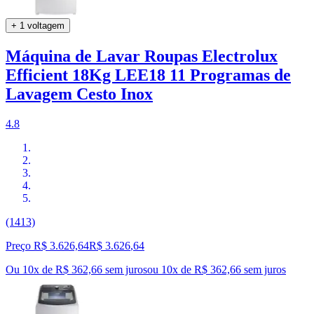
+ 1 voltagem
Máquina de Lavar Roupas Electrolux
Efficient 18Kg LEE18 11 Programas de
Lavagem Cesto Inox
4.8
(1413)
Preço R$ 3.626,64
R$
3.626
,
64
Ou 10x de R$ 362,66 sem juros
ou
10
x de
R$ 362,66
sem juros