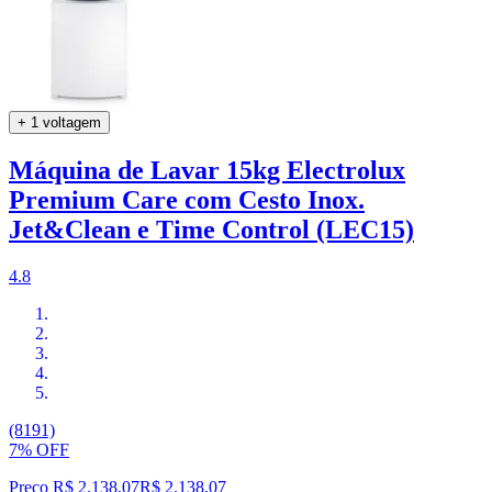
+ 1 voltagem
Máquina de Lavar 15kg Electrolux
Premium Care com Cesto Inox.
Jet&Clean e Time Control (LEC15)
4.8
(8191)
7% OFF
Preço R$ 2.138,07
R$
2.138
,
07