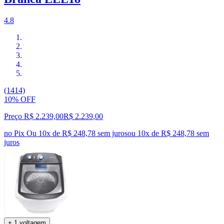
4.8
(1414)
10% OFF
Preço R$ 2.239,00
R$
2.239
,
00
no Pix
Ou 10x de R$ 248,78 sem juros
ou
10
x de
R$ 248,78
sem
juros
+ 1 voltagem