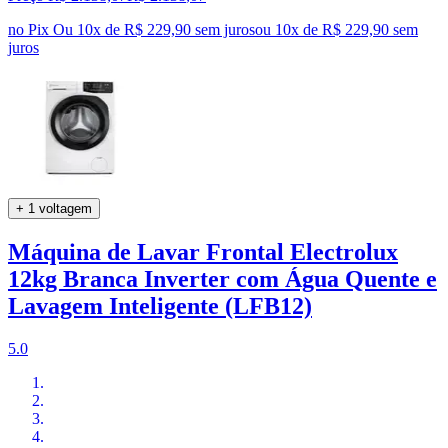
no Pix
Ou 10x de R$ 229,90 sem juros
ou
10
x de
R$ 229,90
sem
juros
+ 1 voltagem
Máquina de Lavar Frontal Electrolux
12kg Branca Inverter com Água Quente e
Lavagem Inteligente (LFB12)
5.0