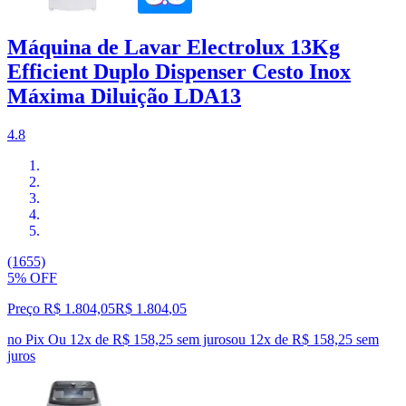
Máquina de Lavar Electrolux 13Kg
Efficient Duplo Dispenser Cesto Inox
Máxima Diluição LDA13
4.8
(1655)
5% OFF
Preço R$ 1.804,05
R$
1.804
,
05
no Pix
Ou 12x de R$ 158,25 sem juros
ou
12
x de
R$ 158,25
sem
juros