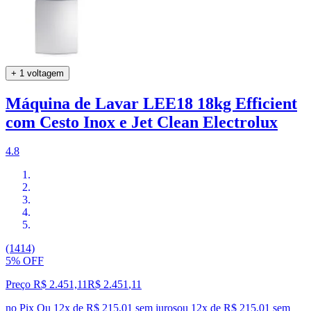
+ 1 voltagem
Máquina de Lavar LEE18 18kg Efficient
com Cesto Inox e Jet Clean Electrolux
4.8
(1414)
5% OFF
Preço R$ 2.451,11
R$
2.451
,
11
no Pix
Ou 12x de R$ 215,01 sem juros
ou
12
x de
R$ 215,01
sem