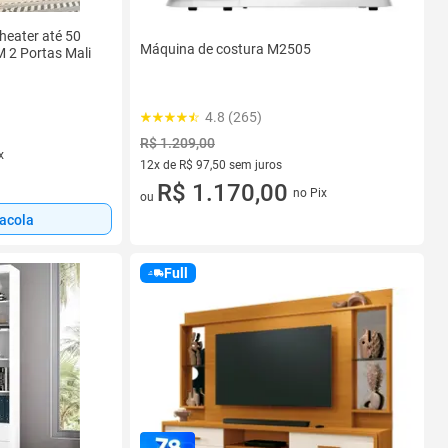
heater até 50
Máquina de costura M2505
2 Portas Mali
4.8 (265)
R$ 1.209,00
x
12x de R$ 97,50 sem juros
12 vez de R$ 97,50 sem juros
R$ 1.170,00
no Pix
ou
sacola
Full