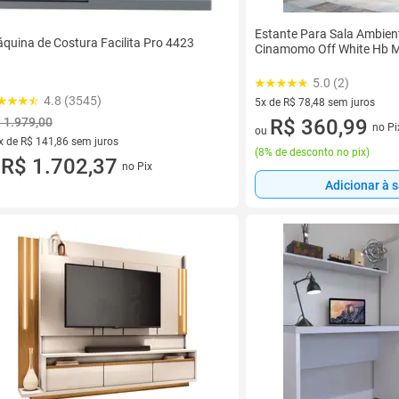
Estante Para Sala Ambient
quina de Costura Facilita Pro 4423
Cinamomo Off White Hb M
5.0 (2)
4.8 (3545)
5x de R$ 78,48 sem juros
 1.979,00
5 vez de R$ 78,48 sem juros
R$ 360,99
no Pi
ou
x de R$ 141,86 sem juros
(
8% de desconto no pix
)
vez de R$ 141,86 sem juros
R$ 1.702,37
no Pix
u
Adicionar à 