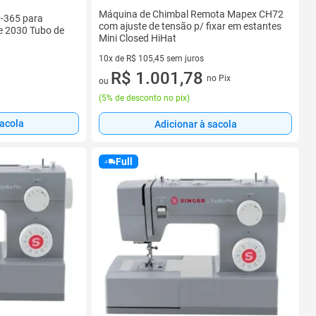
Máquina de Chimbal Remota Mapex CH72
P-365 para
com ajuste de tensão p/ fixar em estantes
 e 2030 Tubo de
Mini Closed HiHat
10x de R$ 105,45 sem juros
10 vez de R$ 105,45 sem juros
R$ 1.001,78
no Pix
ou
(
5% de desconto no pix
)
sacola
Adicionar à sacola
Full