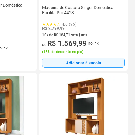
er Doméstica
Máquina de Costura Singer Doméstica
Facilita Pro 4423
4.8 (95)
R$ 2.799,99
10x de R$ 184,71 sem juros
10 vez de R$ 184,71 sem juros
R$ 1.569,99
no Pix
ou
s
o Pix
(
15% de desconto no pix
)
Adicionar à sacola