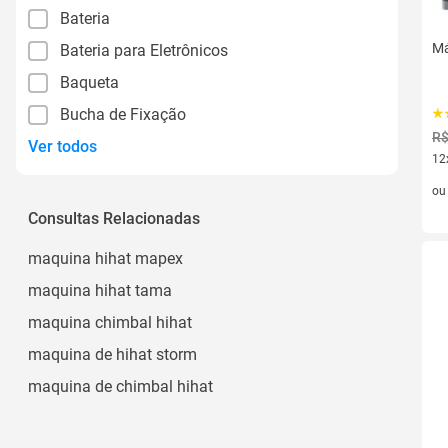
Bateria
Má
Bateria para Eletrônicos
Baqueta
Bucha de Fixação
R$
Ver todos
12
12 
o
Consultas Relacionadas
maquina hihat mapex
maquina hihat tama
maquina chimbal hihat
maquina de hihat storm
maquina de chimbal hihat