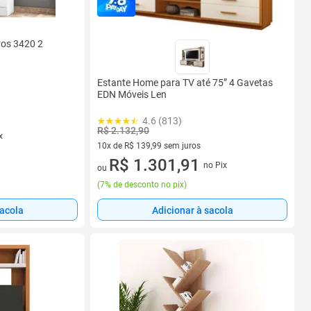
ros 3420 2
Estante Home para TV até 75” 4 Gavetas
EDN Móveis Len
4.6 (813)
R$ 2.132,90
x
10x de R$ 139,99 sem juros
10 vez de R$ 139,99 sem juros
R$ 1.301,91
no Pix
ou
(
7% de desconto no pix
)
sacola
Adicionar à sacola