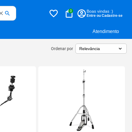
0
Boas vindas :)
Entre ou Cadastre-se
Atendimento
Ordenar por