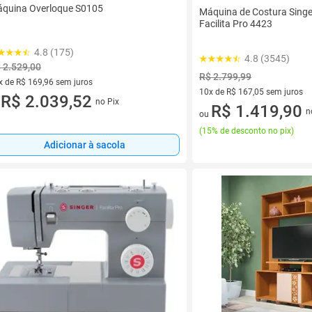
quina Overloque S0105
Máquina de Costura Sing
Facilita Pro 4423
4.8 (175)
4.8 (3545)
 2.529,00
R$ 2.799,99
x de R$ 169,96 sem juros
10x de R$ 167,05 sem juros
vez de R$ 169,96 sem juros
R$ 2.039,52
no Pix
u
10 vez de R$ 167,05 sem juro
R$ 1.419,90
n
ou
(
15% de desconto no pix
)
Adicionar à sacola