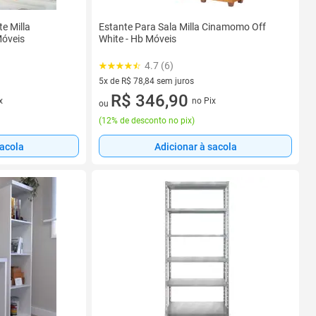
e Milla
Estante Para Sala Milla Cinamomo Off
óveis
White - Hb Móveis
4.7 (6)
5x de R$ 78,84 sem juros
5 vez de R$ 78,84 sem juros
R$ 346,90
x
no Pix
ou
(
12% de desconto no pix
)
sacola
Adicionar à sacola