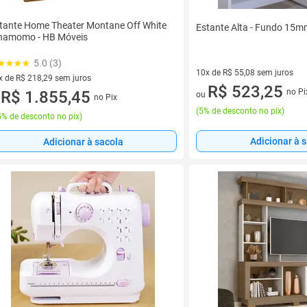
tante Home Theater Montane Off White
Estante Alta - Fundo 15
namomo - HB Móveis
5.0 (3)
10x de R$ 55,08 sem juros
x de R$ 218,29 sem juros
10 vez de R$ 55,08 sem juros
R$ 523,25
no Pi
vez de R$ 218,29 sem juros
R$ 1.855,45
ou
no Pix
u
(
5% de desconto no pix
)
% de desconto no pix
)
Adicionar à 
Adicionar à sacola