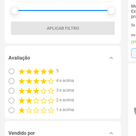
Má
Ex
pr
5x
APLICAR FILTRO
5 v
o
(
5%
Avaliação
5
4 e acima
3 e acima
2 e acima
1 e acima
Vendido por