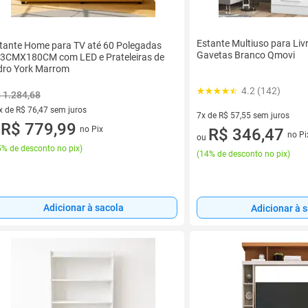
Estante Multiuso para Liv
tante Home para TV até 60 Polegadas
Gavetas Branco Qmovi
3CMX180CM com LED e Prateleiras de
dro York Marrom
4.2 (142)
 1.284,68
x de R$ 76,47 sem juros
7x de R$ 57,55 sem juros
vez de R$ 76,47 sem juros
R$ 779,99
no Pix
7 vez de R$ 57,55 sem juros
R$ 346,47
u
no Pi
ou
% de desconto no pix
)
(
14% de desconto no pix
)
Adicionar à sacola
Adicionar à 