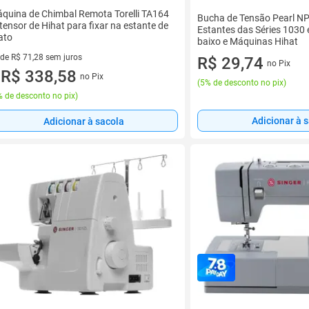
quina de Chimbal Remota Torelli TA164
Bucha de Tensão Pearl N
tensor de Hihat para fixar na estante de
Estantes das Séries 1030
ato
baixo e Máquinas Hihat
 de R$ 71,28 sem juros
R$ 29,74
no Pix
ez de R$ 71,28 sem juros
R$ 338,58
no Pix
u
(
5% de desconto no pix
)
 de desconto no pix
)
Adicionar à 
Adicionar à sacola