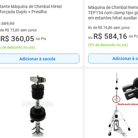
tante Máquina de Chimbal HiHat
Máquina de Chimbal Remot
forçada Duplo + Presilha
TEP154 com clamp tipo gir
em estantes hihat auxiliar
 389,90
8x de R$ 76,86 sem juros
 de R$ 75,80 sem juros
8 vez de R$ 76,86 sem juros
R$ 584,16
no Pi
ez de R$ 75,80 sem juros
R$ 360,05
ou
no Pix
u
(
5% de desconto no pix
)
 de desconto no pix
)
Adicionar à 
Adicionar à sacola