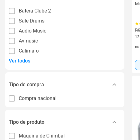
Má
Batera Clube 2
Sale Drums
R$
Audio Music
12
Avmusic
12 
o
Calimaro
Ver todos
Tipo de compra
Compra nacional
Tipo de produto
Máquina de Chimbal