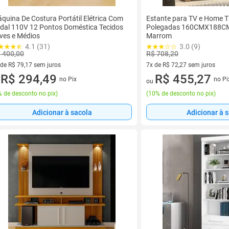
quina De Costura Portátil Elétrica Com
Estante para TV e Home T
dal 110V 12 Pontos Doméstica Tecidos
Polegadas 160CMX188CM 
ves e Médios
Marrom
4.1 (31)
3.0 (9)
 400,00
R$ 708,20
 de R$ 79,17 sem juros
7x de R$ 72,27 sem juros
ez de R$ 79,17 sem juros
R$ 294,49
7 vez de R$ 72,27 sem juros
R$ 455,27
no Pix
no Pi
u
ou
 de desconto no pix
)
(
10% de desconto no pix
)
Adicionar à sacola
Adicionar à 