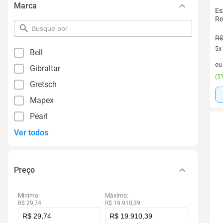
Marca
Es
Re
pesquisar
por
R$
filtro
5x
Bell
5 v
o
Gibraltar
(
5%
Gretsch
Mapex
Pearl
Ver todos
Preço
Mínimo:
Máximo:
R$ 29,74
R$ 19.910,39