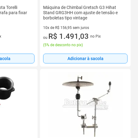
a Torelli
Máquina de Chimbal Gretsch G3 Hihat
afa para fixar
Stand GRG3HH com ajuste de tensão e
borboletas tipo vintage
10x de R$ 156,95 sem juros
10 vez de R$ 156,95 sem juros
R$ 1.491,03
x
no Pix
ou
(
5% de desconto no pix
)
sacola
Adicionar à sacola