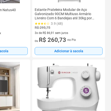
Estante Prateleira Modular de Aço
mm Natus40
Galvonizado 90CM Multiuso Armário
Livreiro Com 6 Bandejas até 30kg por
bandejas
3.9 (48)
R$ 295,75
3x de R$ 86,91 sem juros
x
3 vez de R$ 86,91 sem juros
R$ 260,73
no Pix
ou
Adicionar à sacola
sacola