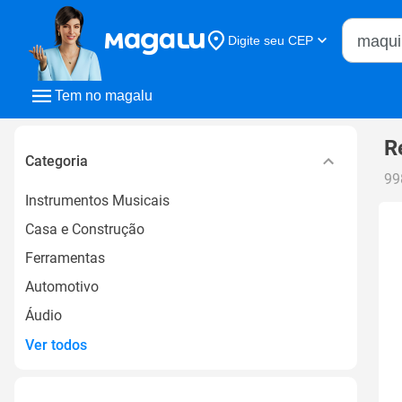
Buscar n
Digite seu CEP
Buscar
Tem no magalu
R
Categoria
99
Instrumentos Musicais
Casa e Construção
Ferramentas
Automotivo
Áudio
Ver todos